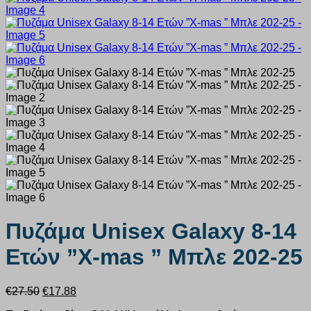
Πυζάμα Unisex Galaxy 8-14
Ετών ”X-mas ” Μπλε 202-25
Original
Η
€
27.50
€
17.88
price
τρέχουσα