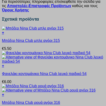
Για περισσότερες πληροφορίες επισκεφθείτε την σελίδα για
τις
Αποστολές-Επιστροφές Προϊόντων
καθώς και τους
Όρους Χρήσης
Σχετικά προϊόντα
+
Αυτό
Μπόξερ Nina Club μπλε αγόρι 315
το
προϊόν
€
5.50
έχει
πολλαπλές
παραλλαγές.
Οι
+
επιλογές
Αυτό
μπορούν
Φανελάκι κοντομάνικο Nina Club λευκό παιδικό 54
το
να
προϊόν
επιλεγούν
€
6.00
έχει
στη
πολλαπλές
σελίδα
παραλλαγές.
του
+
Οι
προϊόντος
Αυτό
επιλογές
Μπόξερ Nina Club ρουά αγόρι 316
το
μπορούν