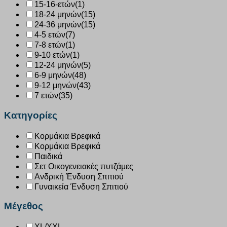
15-16-ετών
(1)
18-24 μηνών
(15)
24-36 μηνών
(15)
4-5 ετών
(7)
7-8 ετών
(1)
9-10 ετών
(1)
12-24 μηνών
(5)
6-9 μηνών
(48)
9-12 μηνών
(43)
7 ετών
(35)
Κατηγορίες
Κορμάκια Βρεφικά
Κορμάκια Βρεφικά
Παιδικά
Σετ Οικογενειακές πυτζάμες
Ανδρική Ένδυση Σπιτιού
Γυναικεία Ένδυση Σπιτιού
Μέγεθος
XL/XXL