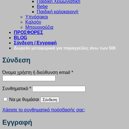
Παιδική Χειμωνιάτικη
Bebe
Παιδική καλοκαιρινή
Υπνόσακοι
Καλσόν
Μπουρνούζια
ΠΡΟΣΦΟΡΕΣ
BLOG
Σύνδεση / Εγγραφή
Δωρεάν μεταφορικά για παραγγελίες άνω των 50€
Σύνδεση
Απαιτείται
Όνομα χρήστη ή διεύθυνση email
*
Απαιτείται
Συνθηματικό
*
Να με θυμάσαι
Σύνδεση
Χάσατε το συνθηματικό πρόσβασής σας;
Εγγραφή