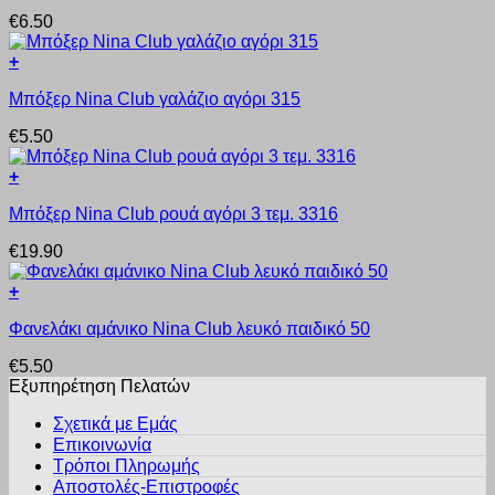
προϊόν
να
€
6.50
έχει
επιλεγούν
πολλαπλές
στη
+
παραλλαγές.
σελίδα
Αυτό
Οι
του
Μπόξερ Nina Club γαλάζιο αγόρι 315
το
επιλογές
προϊόντος
προϊόν
μπορούν
€
5.50
έχει
να
πολλαπλές
επιλεγούν
+
παραλλαγές.
στη
Αυτό
Οι
σελίδα
Μπόξερ Nina Club ρουά αγόρι 3 τεμ. 3316
το
επιλογές
του
προϊόν
μπορούν
προϊόντος
€
19.90
έχει
να
πολλαπλές
επιλεγούν
+
παραλλαγές.
στη
Αυτό
Οι
σελίδα
Φανελάκι αμάνικο Nina Club λευκό παιδικό 50
το
επιλογές
του
προϊόν
μπορούν
προϊόντος
€
5.50
έχει
να
Εξυπηρέτηση Πελατών
πολλαπλές
επιλεγούν
παραλλαγές.
στη
Σχετικά με Εμάς
Οι
σελίδα
Επικοινωνία
επιλογές
του
Τρόποι Πληρωμής
μπορούν
προϊόντος
Αποστολές-Επιστροφές
να