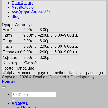
Όροι Χρήσης
επιλεγούν
στη
Μεγεθολόγιο
σελίδα
Αναζήτηση Αποστολής
του
Blog
προϊόντος
Ωράριο Λειτουργίας
Δευτέρα
9:00π.μ.–3:00μ.μ.
Τρίτη
9:00π.μ.–2:00μ.μ. 5:00–9:00μ.μ.
Τετάρτη
9:00π.μ.–3:00μ.μ.
Πέμπτη
9:00π.μ.–2:00μ.μ. 5:00–9:00μ.μ.
Παρασκευή
9:00π.μ.–2:00μ.μ. 5:00–9:00μ.μ.
Σάββατο
9:00π.μ.–3:00μ.μ.
Κυριακή
Κλειστά
Τρόποι Πληρωμής
Copyright 2026 © Detoi.gr / Designed & Developed by
Pointer
Αναζήτηση
για:
ΑΝΔΡΑΣ
Πυτζάμες