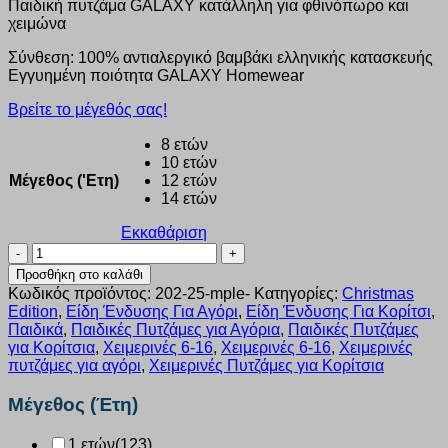
Παιδική πυτζάμα GALAXY κατάλληλη για φθινόπωρο και
was:
τιμή
χειμώνα
€27.50.
είναι:
€17.88.
Σύνθεση: 100% αντιαλεργικό βαμβάκι ελληνικής κατασκευής
Εγγυημένη ποιότητα GALAXY Homewear
Βρείτε το μέγεθός σας!
8 ετών
10 ετών
Μέγεθος ('Ετη)
12 ετών
14 ετών
Εκκαθάριση
Πυζάμα
Unisex
Προσθήκη στο καλάθι
Galaxy
Κωδικός προϊόντος:
202-25-mple-
Κατηγορίες:
Christmas
8-
Edition
,
Είδη Ένδυσης Για Αγόρι
,
Είδη Ένδυσης Για Κορίτσι
,
14
Παιδικά
,
Παιδικές Πυτζάμες για Αγόρια
,
Παιδικές Πυτζάμες
Ετών
για Κορίτσια
,
Χειμερινές 6-16
,
Χειμερινές 6-16
,
Χειμερινές
”X-
πυτζάμες για αγόρι
,
Χειμερινές Πυτζάμες για Κορίτσια
mas
”
Μέγεθος (Έτη)
Μπλε
202-
1 ετών
(123)