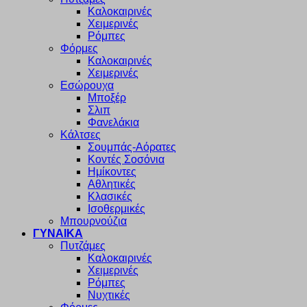
Καλοκαιρινές
Χειμερινές
Ρόμπες
Φόρμες
Καλοκαιρινές
Χειμερινές
Εσώρουχα
Μποξέρ
Σλιπ
Φανελάκια
Κάλτσες
Σουμπάς-Αόρατες
Κοντές Σοσόνια
Ημίκοντες
Αθλητικές
Κλασικές
Ισοθερμικές
Μπουρνούζια
ΓΥΝΑΙΚΑ
Πυτζάμες
Καλοκαιρινές
Χειμερινές
Ρόμπες
Νυχτικές