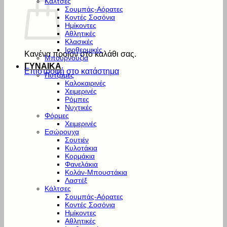
Κάλτσες
Σουμπάς-Αόρατες
Κοντές Σοσόνια
Ημίκοντες
Αθλητικές
Κλασικές
Ισοθερμικές
Κανένα προϊόν στο καλάθι σας.
Μπουρνούζια
ΓΥΝΑΙΚΑ
Επιστροφή στο κατάστημα
Πυτζάμες
Καλοκαιρινές
Χειμερινές
Ρόμπες
Νυχτικές
Φόρμες
Χειμερινές
Εσώρουχα
Σουτιέν
Κυλοτάκια
Κορμάκια
Φανελάκια
Κολάν-Μπουστάκια
Λαστέξ
Κάλτσες
Σουμπάς-Αόρατες
Κοντές Σοσόνια
Ημίκοντες
Αθλητικές