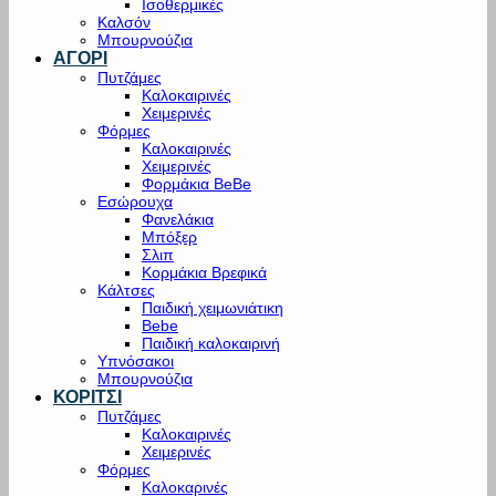
Ισοθερμικές
Καλσόν
Μπουρνούζια
ΑΓΟΡΙ
Πυτζάμες
Καλοκαιρινές
Χειμερινές
Φόρμες
Καλοκαιρινές
Χειμερινές
Φορμάκια BeBe
Εσώρουχα
Φανελάκια
Μπόξερ
Σλιπ
Κορμάκια Βρεφικά
Κάλτσες
Παιδική χειμωνιάτικη
Bebe
Παιδική καλοκαιρινή
Υπνόσακοι
Μπουρνούζια
ΚΟΡΙΤΣΙ
Πυτζάμες
Καλοκαιρινές
Χειμερινές
Φόρμες
Καλοκαρινές