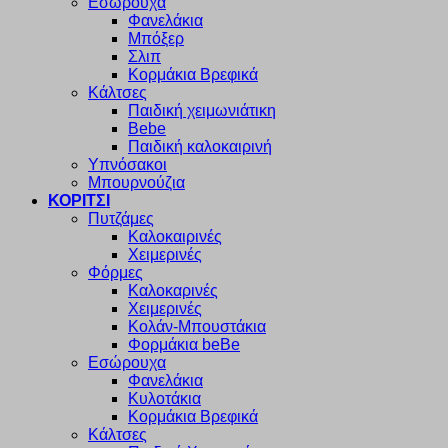
Εσώρουχα
Φανελάκια
Μπόξερ
Σλιπ
Κορμάκια Βρεφικά
Κάλτσες
Παιδική χειμωνιάτικη
Bebe
Παιδική καλοκαιρινή
Υπνόσακοι
Μπουρνούζια
ΚΟΡΙΤΣΙ
Πυτζάμες
Καλοκαιρινές
Χειμερινές
Φόρμες
Καλοκαρινές
Χειμερινές
Κολάν-Μπουστάκια
Φορμάκια beBe
Εσώρουχα
Φανελάκια
Κυλοτάκια
Κορμάκια Βρεφικά
Κάλτσες