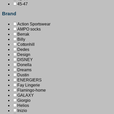
45-47
Brand
Action Sportswear
AMPO socks
Berrak
Billy
Cottonhill
Dedes
Design
DISNEY
Donella
Dreams
Dustin
ENERGIERS
Fay Lingerie
Flamingo-home
GALAXY
Giorgio
Helios
Inizio