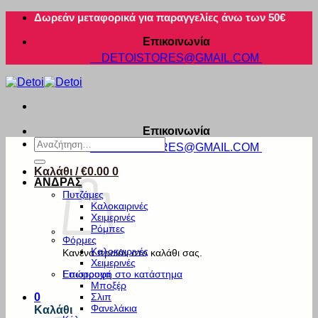
Μετάβαση
Δωρεάν μεταφορικά για παραγγελίες άνω των 50€
στο
Επικοινωνία
περιεχόμενο
DETOISTORES@GMAIL.COM
Επικοινωνία
Αναζήτηση
DETOISTORES@GMAIL.COM
για:
Καλάθι /
€
0.00
0
ΑΝΔΡΑΣ
Πυτζάμες
Καλοκαιρινές
Χειμερινές
Ρόμπες
Φόρμες
Καλοκαιρινές
Κανένα προϊόν στο καλάθι σας.
Χειμερινές
Εσώρουχα
Επιστροφή στο κατάστημα
Μποξέρ
Σλιπ
0
Φανελάκια
Καλάθι