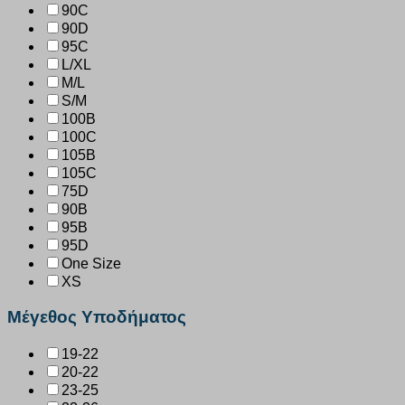
90C
90D
95C
L/XL
M/L
S/M
100B
100C
105B
105C
75D
90B
95B
95D
One Size
XS
Μέγεθος Υποδήματος
19-22
20-22
23-25