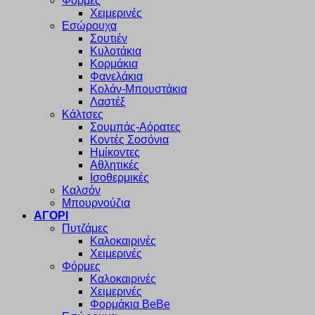
Φόρμες
Χειμερινές
Εσώρουχα
Σουτιέν
Κυλοτάκια
Κορμάκια
Φανελάκια
Κολάν-Μπουστάκια
Λαστέξ
Κάλτσες
Σουμπάς-Αόρατες
Κοντές Σοσόνια
Ημίκοντες
Αθλητικές
Ισοθερμικές
Καλσόν
Μπουρνούζια
ΑΓΟΡΙ
Πυτζάμες
Καλοκαιρινές
Χειμερινές
Φόρμες
Καλοκαιρινές
Χειμερινές
Φορμάκια BeBe