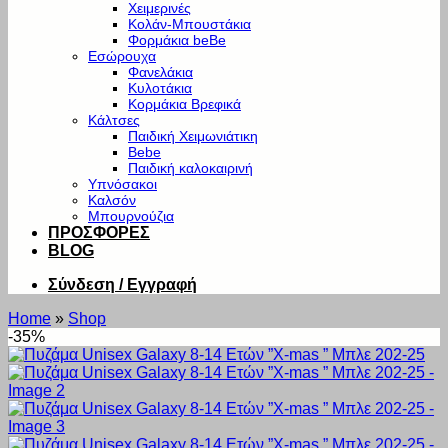
Χειμερινές
Κολάν-Μπουστάκια
Φορμάκια beBe
Εσώρουχα
Φανελάκια
Κυλοτάκια
Κορμάκια Βρεφικά
Κάλτσες
Παιδική Χειμωνιάτικη
Bebe
Παιδική καλοκαιρινή
Υπνόσακοι
Καλσόν
Μπουρνούζια
ΠΡΟΣΦΟΡΕΣ
BLOG
Σύνδεση / Εγγραφή
Home
»
Shop
-35%