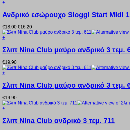
+
επιλογές
προϊόντος
Αυτό
μπορούν
το
Ανδρικό εσώρουχο Sloggi Start Midi 
να
προϊόν
επιλεγούν
έχει
στη
Original
Η
€
18.00
€
16.20
πολλαπλές
σελίδα
price
τρέχουσα
παραλλαγές.
του
was:
τιμή
+
Οι
προϊόντος
Αυτό
€18.00.
είναι:
επιλογές
το
€16.20.
Σλιπ Nina Club μαύρο ανδρικό 3 τεμ. 
μπορούν
προϊόν
να
έχει
επιλεγούν
€
19.90
πολλαπλές
στη
παραλλαγές.
σελίδα
+
Οι
του
Αυτό
επιλογές
προϊόντος
το
Σλιπ Nina Club μαύρο ανδρικό 3 τεμ. 
μπορούν
προϊόν
να
έχει
επιλεγούν
€
19.90
πολλαπλές
στη
παραλλαγές.
σελίδα
+
Οι
του
Αυτό
επιλογές
προϊόντος
το
Σλιπ Nina Club ανδρικό 3 τεμ. 711
μπορούν
προϊόν
να
έχει
επιλεγούν