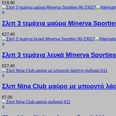
€
19.90
πολλαπλές
στη
παραλλαγές.
σελίδα
+
Οι
του
Αυτό
επιλογές
προϊόντος
το
Σλιπ 3 τεμάχια μαύρα Minerva Sportie
μπορούν
προϊόν
να
έχει
επιλεγούν
€
27.40
πολλαπλές
στη
παραλλαγές.
σελίδα
+
Οι
του
Αυτό
επιλογές
προϊόντος
το
Σλιπ 3 τεμάχια λευκά Minerva Sporties
μπορούν
προϊόν
να
έχει
επιλεγούν
€
27.40
πολλαπλές
στη
παραλλαγές.
σελίδα
+
Οι
του
Αυτό
επιλογές
προϊόντος
το
Σλιπ Nina Club μαύρο με μπορντό λάσ
μπορούν
προϊόν
να
έχει
επιλεγούν
€
7.00
πολλαπλές
στη
παραλλαγές.
σελίδα
+
Οι
του
Αυτό
επιλογές
προϊόντος
το