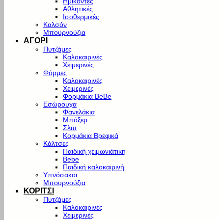
Ημίκοντες
Αθλητικές
Ισοθερμικές
Καλσόν
Μπουρνούζια
ΑΓΟΡΙ
Πυτζάμες
Καλοκαιρινές
Χειμερινές
Φόρμες
Καλοκαιρινές
Χειμερινές
Φορμάκια BeBe
Εσώρουχα
Φανελάκια
Μπόξερ
Σλιπ
Κορμάκια Βρεφικά
Κάλτσες
Παιδική χειμωνιάτικη
Bebe
Παιδική καλοκαιρινή
Υπνόσακοι
Μπουρνούζια
ΚΟΡΙΤΣΙ
Πυτζάμες
Καλοκαιρινές
Χειμερινές