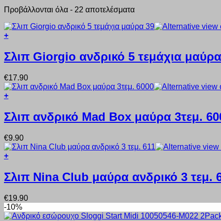
Προβάλλονται όλα - 22 αποτελέσματα
+
Αυτό
το
Σλιπ Giorgio ανδρικό 5 τεμάχια μαύρα
προϊόν
έχει
€
17.90
πολλαπλές
παραλλαγές.
+
Οι
Αυτό
επιλογές
το
Σλιπ ανδρικό Mad Box μαύρα 3τεμ. 60
μπορούν
προϊόν
να
έχει
επιλεγούν
€
9.90
πολλαπλές
στη
παραλλαγές.
σελίδα
+
Οι
του
Αυτό
επιλογές
προϊόντος
το
Σλιπ Nina Club μαύρα ανδρικό 3 τεμ. 
μπορούν
προϊόν
να
έχει
επιλεγούν
€
19.90
πολλαπλές
στη
-10%
παραλλαγές.
σελίδα
Οι
του