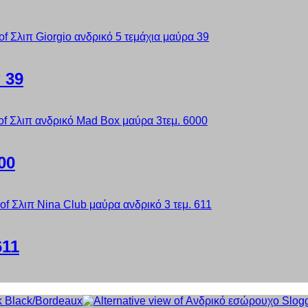
 39
00
611