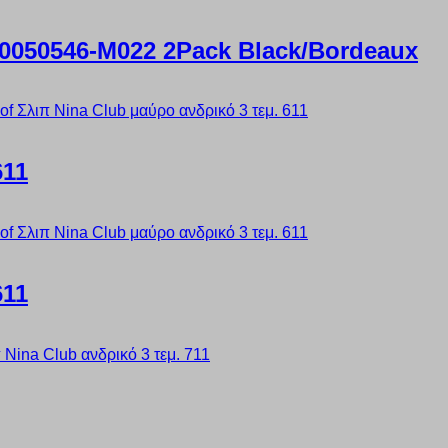
10050546-M022 2Pack Black/Bordeaux
611
611