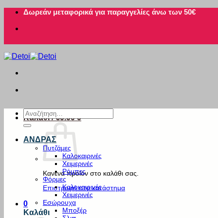
Μετάβαση
Δωρεάν μεταφορικά για παραγγελίες άνω των 50€
στο
περιεχόμενο
Αναζήτηση
Καλάθι /
€
0.00
0
για:
ΑΝΔΡΑΣ
Πυτζάμες
Καλοκαιρινές
Χειμερινές
Ρόμπες
Κανένα προϊόν στο καλάθι σας.
Φόρμες
Καλοκαιρινές
Επιστροφή στο κατάστημα
Χειμερινές
Εσώρουχα
0
Μποξέρ
Καλάθι