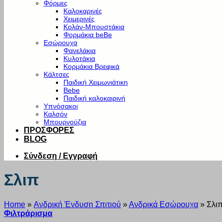
Φόρμες
Καλοκαρινές
Χειμερινές
Κολάν-Μπουστάκια
Φορμάκια beBe
Εσώρουχα
Φανελάκια
Κυλοτάκια
Κορμάκια Βρεφικά
Κάλτσες
Παιδική Χειμωνιάτικη
Bebe
Παιδική καλοκαιρινή
Υπνόσακοι
Καλσόν
Μπουρνούζια
ΠΡΟΣΦΟΡΕΣ
BLOG
Σύνδεση / Εγγραφή
Σλιπ
Home
»
Ανδρική Ένδυση Σπιτιού
»
Ανδρικά Εσώρουχα
»
Σλι
Φιλτράρισμα