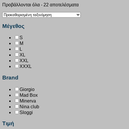
Προβάλλονται όλα - 22 αποτελέσματα
Μέγεθος
S
M
L
XL
XXL
XXXL
Brand
Giorgio
Mad Box
Minerva
Nina club
Sloggi
Τιμή