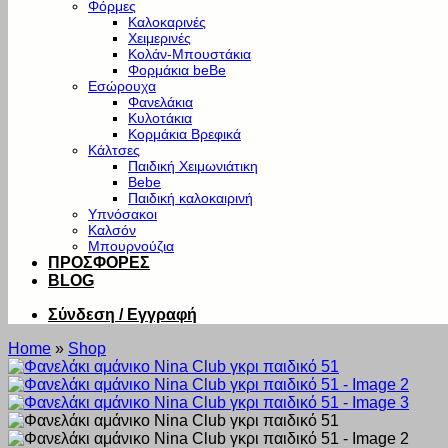
Φόρμες
Καλοκαρινές
Χειμερινές
Κολάν-Μπουστάκια
Φορμάκια beBe
Εσώρουχα
Φανελάκια
Κυλοτάκια
Κορμάκια Βρεφικά
Κάλτσες
Παιδική Χειμωνιάτικη
Bebe
Παιδική καλοκαιρινή
Υπνόσακοι
Καλσόν
Μπουρνούζια
ΠΡΟΣΦΟΡΕΣ
BLOG
Σύνδεση / Εγγραφή
Home
»
Shop