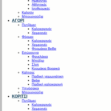
Ημίκοντες
Αθλητικές
Ισοθερμικές
Καλσόν
Μπουρνούζια
ΑΓΟΡΙ
Πυτζάμες
Καλοκαιρινές
Χειμερινές
Φόρμες
Καλοκαιρινές
Χειμερινές
Φορμάκια BeBe
Εσώρουχα
Φανελάκια
Μπόξερ
Σλιπ
Κορμάκια Βρεφικά
Κάλτσες
Παιδική χειμωνιάτικη
Bebe
Παιδική καλοκαιρινή
Υπνόσακοι
Μπουρνούζια
ΚΟΡΙΤΣΙ
Πυτζάμες
Καλοκαιρινές
Χειμερινές