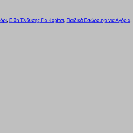
όρι
,
Είδη Ένδυσης Για Κορίτσι
,
Παιδικά Εσώρουχα για Αγόρια
,