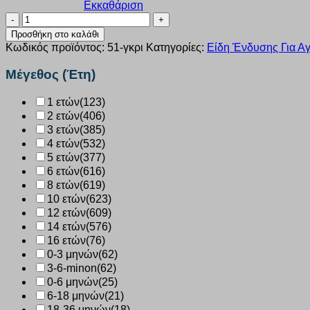
Εκκαθάριση
Φανελάκι
αμάνικο
Προσθήκη στο καλάθι
Nina
Κωδικός προϊόντος:
51-γκρι
Κατηγορίες:
Είδη Ένδυσης Για Αγ
Club
γκρι
Μέγεθος (Έτη)
παιδικό
51
1 ετών
(123)
ποσότητα
2 ετών
(406)
3 ετών
(385)
4 ετών
(532)
5 ετών
(377)
6 ετών
(616)
8 ετών
(619)
10 ετών
(623)
12 ετών
(609)
14 ετών
(576)
16 ετών
(76)
0-3 μηνών
(62)
3-6-minon
(62)
0-6 μηνών
(25)
6-18 μηνών
(21)
18-36 μηνών
(18)