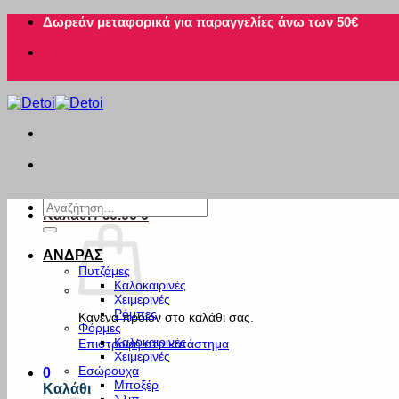
Μετάβαση
Δωρεάν μεταφορικά για παραγγελίες άνω των 50€
στο
περιεχόμενο
Αναζήτηση
Καλάθι /
€
0.00
0
για:
ΑΝΔΡΑΣ
Πυτζάμες
Καλοκαιρινές
Χειμερινές
Ρόμπες
Κανένα προϊόν στο καλάθι σας.
Φόρμες
Καλοκαιρινές
Επιστροφή στο κατάστημα
Χειμερινές
Εσώρουχα
0
Μποξέρ
Καλάθι