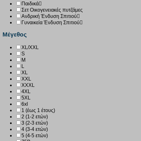
Παιδικά
Σετ Οικογενειακές πυτζάμες
Ανδρική Ένδυση Σπιτιού
Γυναικεία Ένδυση Σπιτιού
Μέγεθος
XL/XXL
S
M
L
XL
XXL
XXXL
4XL
5XL
6xl
1 (έως 1 έτους)
2 (1-2 ετών)
3 (2-3 ετών)
4 (3-4 ετών)
5 (4-5 ετών)