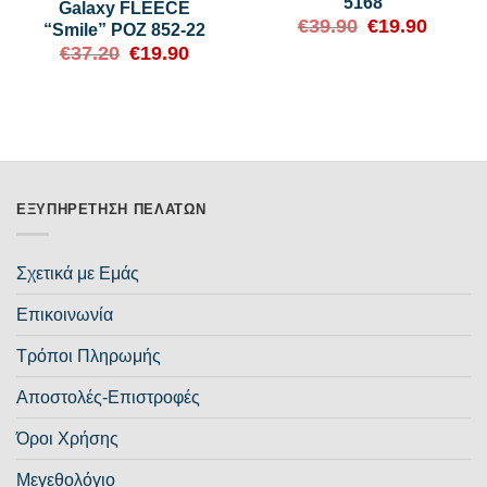
5168
Galaxy FLEECE
€
39.90
Original
€
19.90
Η
“Smile” ΡΟΖ 852-22
price
τρέχουσ
€
37.20
Original
€
19.90
Η
was:
τιμή
price
τρέχουσα
€39.90.
είναι:
was:
τιμή
€19.90.
€37.20.
είναι:
€19.90.
ΕΞΥΠΗΡΈΤΗΣΗ ΠΕΛΑΤΏΝ
Σχετικά με Εμάς
Επικοινωνία
Τρόποι Πληρωμής
Αποστολές-Επιστροφές
Όροι Χρήσης
Μεγεθολόγιο