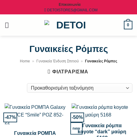
Μετάβαση
Επικοινωνία
DETOISTORES@GMAIL.COM
στο
περιεχόμενο
0
Γυναικείες Ρόμπες
Home
»
Γυναικεία Ένδυση Σπιτιού
»
Γυναικείες Ρόμπες
ΦΙΛΤΡΆΡΙΣΜΑ
-47%
-50%
Γυναικεία ρόμπα
new
koyote “dark” μαύρη
Γυναικεία ΡΟΜΠΑ