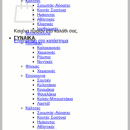
Κάλτσες
Σουμπάς-Αόρατες
Κοντές Σοσόνια
Ημίκοντες
Αθλητικές
Κλασικές
Ισοθερμικές
Κανένα προϊόν στο καλάθι σας.
Μπουρνούζια
ΓΥΝΑΙΚΑ
Επιστροφή στο κατάστημα
Πυτζάμες
Καλοκαιρινές
Χειμερινές
Ρόμπες
Νυχτικές
Φόρμες
Χειμερινές
Εσώρουχα
Σουτιέν
Κυλοτάκια
Κορμάκια
Φανελάκια
Κολάν-Μπουστάκια
Λαστέξ
Κάλτσες
Σουμπάς-Αόρατες
Κοντές Σοσόνια
Ημίκοντες
Αθλητικές