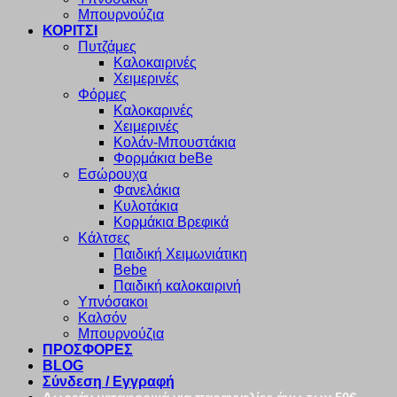
Μπουρνούζια
ΚΟΡΙΤΣΙ
Πυτζάμες
Καλοκαιρινές
Χειμερινές
Φόρμες
Καλοκαρινές
Χειμερινές
Κολάν-Μπουστάκια
Φορμάκια beBe
Εσώρουχα
Φανελάκια
Κυλοτάκια
Κορμάκια Βρεφικά
Κάλτσες
Παιδική Χειμωνιάτικη
Bebe
Παιδική καλοκαιρινή
Υπνόσακοι
Καλσόν
Μπουρνούζια
ΠΡΟΣΦΟΡΕΣ
BLOG
Σύνδεση / Εγγραφή