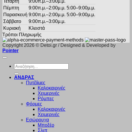
Τετάρτη
9:00π.μ.–3:00μ.μ.
Πέμπτη
9:00π.μ.–2:00μ.μ. 5:00–9:00μ.μ.
Παρασκευή
9:00π.μ.–2:00μ.μ. 5:00–9:00μ.μ.
Σάββατο
9:00π.μ.–3:00μ.μ.
Κυριακή
Κλειστά
Τρόποι Πληρωμής
Copyright 2026 © Detoi.gr / Designed & Developed by
Pointer
Αναζήτηση
για:
ΑΝΔΡΑΣ
Πυτζάμες
Καλοκαιρινές
Χειμερινές
Ρόμπες
Φόρμες
Καλοκαιρινές
Χειμερινές
Εσώρουχα
Μποξέρ
Σλιπ