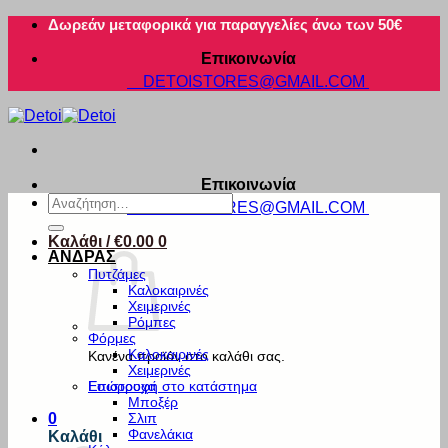
Μετάβαση
Δωρεάν μεταφορικά για παραγγελίες άνω των 50€
στο
Επικοινωνία
περιεχόμενο
DETOISTORES@GMAIL.COM
Επικοινωνία
Αναζήτηση
DETOISTORES@GMAIL.COM
για:
Καλάθι /
€
0.00
0
ΑΝΔΡΑΣ
Πυτζάμες
Καλοκαιρινές
Χειμερινές
Ρόμπες
Φόρμες
Καλοκαιρινές
Κανένα προϊόν στο καλάθι σας.
Χειμερινές
Εσώρουχα
Επιστροφή στο κατάστημα
Μποξέρ
Σλιπ
0
Φανελάκια
Καλάθι