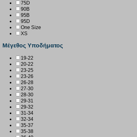
75D
90B
95B
95D
One Size
XS
Μέγεθος Υποδήματος
19-22
20-22
23-25
23-26
26-28
27-30
28-30
29-31
29-32
31-34
32-34
35-37
35-38