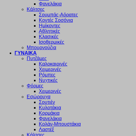
Φανελάκια
Κάλτσες
Σουμπάς-Αόρατες
Κοντές Σοσόνια
Ημίκοντες
Αθλητικές
Κλασικές
Ισοθερμικές
Μπουρνούζια
ΓΥΝΑΙΚΑ
Πυτζάμες
Καλοκαιρινές
Χειμερινές
Ρόμπες
Νυχτικές
Φόρμες
Χειμερινές
Εσώρουχα
Σουτιέν
Κυλοτάκια
Κορμάκια
Φανελάκια
Κολάν-Μπουστάκια
Λαστέξ
Κάλτσες