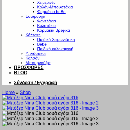
Χειμερινές
Κολάν-Μπουστάκια
Φορμάκια beBe
Εσώρουχα
Φανελάκια
Κυλοτάκια
Κορμάκια Βρεφικά
Κάλτσες
Παιδική Χειμωνιάτικη
Bebe
Παιδική καλοκαιρινή
Υπνόσακοι
Καλσόν
Μπουρνούζια
ΠΡΟΣΦΟΡΕΣ
BLOG
Σύνδεση / Εγγραφή
Home
»
Shop