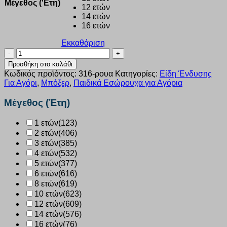
Μέγεθος ('Ετη)
12 ετών
14 ετών
16 ετών
Εκκαθάριση
Μπόξερ
Nina
Προσθήκη στο καλάθι
Club
Κωδικός προϊόντος:
316-ρουα
Κατηγορίες:
Είδη Ένδυσης
ρουά
Για Αγόρι
,
Μπόξερ
,
Παιδικά Εσώρουχα για Αγόρια
αγόρι
316
Μέγεθος (Έτη)
ποσότητα
1 ετών
(123)
2 ετών
(406)
3 ετών
(385)
4 ετών
(532)
5 ετών
(377)
6 ετών
(616)
8 ετών
(619)
10 ετών
(623)
12 ετών
(609)
14 ετών
(576)
16 ετών
(76)