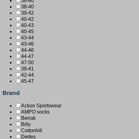
36-40
38-40
39-42
40-42
40-43
40-45
43-44
43-46
44-46
44-47
47-50
39-41
42-44
45-47
Brand
Action Sportswear
AMPO socks
Berrak
Billy
Cottonhill
Dedes