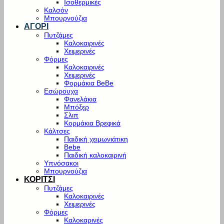
Ισοθερμικές
Καλσόν
Μπουρνούζια
ΑΓΟΡΙ
Πυτζάμες
Καλοκαιρινές
Χειμερινές
Φόρμες
Καλοκαιρινές
Χειμερινές
Φορμάκια BeBe
Εσώρουχα
Φανελάκια
Μπόξερ
Σλιπ
Κορμάκια Βρεφικά
Κάλτσες
Παιδική χειμωνιάτικη
Bebe
Παιδική καλοκαιρινή
Υπνόσακοι
Μπουρνούζια
ΚΟΡΙΤΣΙ
Πυτζάμες
Καλοκαιρινές
Χειμερινές
Φόρμες
Καλοκαρινές