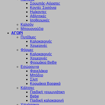
Σουμπάς-Αόρατες
Κοντές Σοσόνια
Ημίκοντες
Αθλητικές
Ισοθερμικές
Καλσόν
Μπουρνούζια
ΑΓΟΡΙ
Πυτζάμες
Καλοκαιρινές
Χειμερινές
Φόρμες
Καλοκαιρινές
Χειμερινές
Φορμάκια BeBe
Εσώρουχα
Φανελάκια
Μπόξερ
Σλιπ
Κορμάκια Βρεφικά
Κάλτσες
Παιδική χειμωνιάτικη
Bebe
Παιδική καλοκαιρινή
Υπνόσακοι