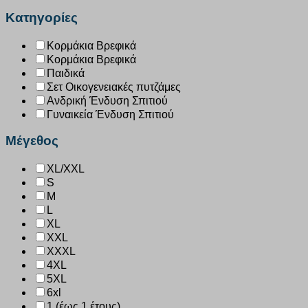
Κατηγορίες
Κορμάκια Βρεφικά
Κορμάκια Βρεφικά
Παιδικά
Σετ Οικογενειακές πυτζάμες
Ανδρική Ένδυση Σπιτιού
Γυναικεία Ένδυση Σπιτιού
Μέγεθος
XL/XXL
S
M
L
XL
XXL
XXXL
4XL
5XL
6xl
1 (έως 1 έτους)