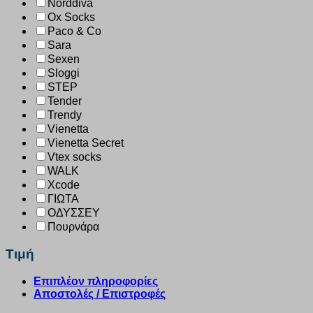
Norddiva
Ox Socks
Paco & Co
Sara
Sexen
Sloggi
STEP
Tender
Trendy
Vienetta
Vienetta Secret
Vtex socks
WALK
Xcode
ΓΙΩΤΑ
ΟΔΥΣΣΕΥ
Πουρνάρα
Τιμή
Επιπλέον πληροφορίες
Αποστολές / Επιστροφές