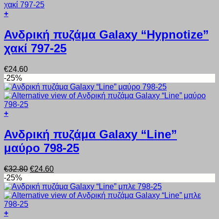
να
€29.70.
επιλεγούν
+
στη
Αυτό
σελίδα
το
Ανδρική πυζάμα Galaxy “Hypnotize”
του
προϊόν
προϊόντος
χακί 797-25
έχει
πολλαπλές
παραλλαγές.
€
24.60
Οι
-25%
επιλογές
μπορούν
να
επιλεγούν
+
στη
Αυτό
σελίδα
το
Ανδρική πυζάμα Galaxy “Line”
του
προϊόν
προϊόντος
μαύρο 798-25
έχει
πολλαπλές
παραλλαγές.
Original
Η
€
32.80
€
24.60
Οι
price
τρέχουσα
-25%
επιλογές
was:
τιμή
μπορούν
€32.80.
είναι:
να
€24.60.
επιλεγούν
+
στη