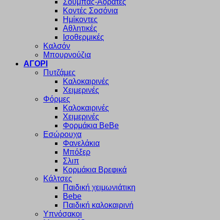
Σουμπάς-Αόρατες
Κοντές Σοσόνια
Ημίκοντες
Αθλητικές
Ισοθερμικές
Καλσόν
Μπουρνούζια
ΑΓΟΡΙ
Πυτζάμες
Καλοκαιρινές
Χειμερινές
Φόρμες
Καλοκαιρινές
Χειμερινές
Φορμάκια BeBe
Εσώρουχα
Φανελάκια
Μπόξερ
Σλιπ
Κορμάκια Βρεφικά
Κάλτσες
Παιδική χειμωνιάτικη
Bebe
Παιδική καλοκαιρινή
Υπνόσακοι