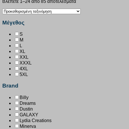
Βλέπετε 1–24 από 85 αποτελέσματα
Μέγεθος
S
M
L
XL
XXL
XXXL
4XL
5XL
Brand
Billy
Dreams
Dustin
GALAXY
Lydia Creations
Minerva