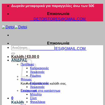
Μετάβαση
Δωρεάν μεταφορικά για παραγγελίες άνω των 50€
στο
Επικοινωνία
περιεχόμενο
DETOISTORES@GMAIL.COM
Επικοινωνία
Αναζήτηση
DETOISTORES@GMAIL.COM
για:
Καλάθι /
€
0.00
0
ΑΝΔΡΑΣ
Πυτζάμες
Καλοκαιρινές
Χειμερινές
Ρόμπες
Φόρμες
Καλοκαιρινές
Κανένα προϊόν στο καλάθι σας.
Χειμερινές
Εσώρουχα
Επιστροφή στο κατάστημα
Μποξέρ
Σλιπ
0
Φανελάκια
Καλάθι