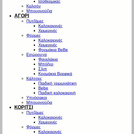
Ισοθερμικές
Καλσόν
Μπουρνούζια
ΑΓΟΡΙ
Πυτζάμες
Καλοκαιρινές
Χειμερινές
Φόρμες
Καλοκαιρινές
Χειμερινές
Φορμάκια BeBe
Εσώρουχα
Φανελάκια
Μπόξερ
Σλιπ
Κορμάκια Βρεφικά
Κάλτσες
Παιδική χειμωνιάτικη
Bebe
Παιδική καλοκαιρινή
Υπνόσακοι
Μπουρνούζια
ΚΟΡΙΤΣΙ
Πυτζάμες
Καλοκαιρινές
Χειμερινές
Φόρμες
Καλοκαρινές