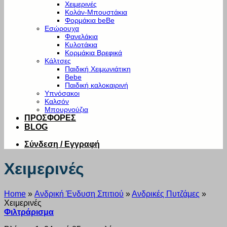
Χειμερινές
Κολάν-Μπουστάκια
Φορμάκια beBe
Εσώρουχα
Φανελάκια
Κυλοτάκια
Κορμάκια Βρεφικά
Κάλτσες
Παιδική Χειμωνιάτικη
Bebe
Παιδική καλοκαιρινή
Υπνόσακοι
Καλσόν
Μπουρνούζια
ΠΡΟΣΦΟΡΕΣ
BLOG
Σύνδεση / Εγγραφή
Χειμερινές
Home
»
Ανδρική Ένδυση Σπιτιού
»
Ανδρικές Πυτζάμες
»
Χειμερινές
Φιλτράρισμα