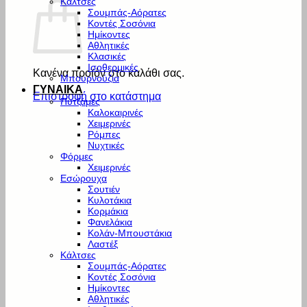
Κάλτσες
Σουμπάς-Αόρατες
Κοντές Σοσόνια
Ημίκοντες
Αθλητικές
Κλασικές
Ισοθερμικές
Κανένα προϊόν στο καλάθι σας.
Μπουρνούζια
ΓΥΝΑΙΚΑ
Επιστροφή στο κατάστημα
Πυτζάμες
Καλοκαιρινές
Χειμερινές
Ρόμπες
Νυχτικές
Φόρμες
Χειμερινές
Εσώρουχα
Σουτιέν
Κυλοτάκια
Κορμάκια
Φανελάκια
Κολάν-Μπουστάκια
Λαστέξ
Κάλτσες
Σουμπάς-Αόρατες
Κοντές Σοσόνια
Ημίκοντες
Αθλητικές