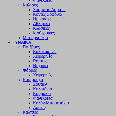
Φανελάκια
Κάλτσες
Σουμπάς-Αόρατες
Κοντές Σοσόνια
Ημίκοντες
Αθλητικές
Κλασικές
Ισοθερμικές
Μπουρνούζια
ΓΥΝΑΙΚΑ
Πυτζάμες
Καλοκαιρινές
Χειμερινές
Ρόμπες
Νυχτικές
Φόρμες
Χειμερινές
Εσώρουχα
Σουτιέν
Κυλοτάκια
Κορμάκια
Φανελάκια
Κολάν-Μπουστάκια
Λαστέξ
Κάλτσες