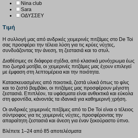
Nina club
Sara
ΟΔΥΣΣΕΥ
Τιμή
Η συλλογή μας από ανδρικές χειμερινές πιτζάμες στο De Toi
σας προσφέρει την τέλεια λύση για τις κρύες νύχτες,
συνδυάζοντας την άνεση, τη ζεστασιά και το στυλ.
Διαθέσιμες σε διάφορα σχέδια, από κλασικά μονόχρωμα έως
πιο ζωηρά μοτίβα, οι χειμερινές πιτζάμες μας έχουν επιλεγεί
με έμφαση στη λεπτομέρεια και την ποιότητα.
Κατασκευασμένες από ποιοτικά, ζεστά υλικά όπως το φλις
και το ζεστό βαμβάκι, οι πιτζάμες μας προσφέρουν μέγιστη
ζεστασιά. Επιπλέον, τα υφάσματα είναι ανθεκτικά και εύκολα
στη φροντίδα, κάνοντάς τα ιδανικά για καθημερινή χρήση.
Οι ανδρικές χειμερινές πιτζάμες από το De Toi είναι ο τέλειος
σύντροφος για τις χειμερινές νύχτες, προσφέροντας την
απαραίτητη ζεστασιά και άνεση για έναν ξεκούραστο ύπνο.
Βλέπετε 1–24 από 85 αποτελέσματα