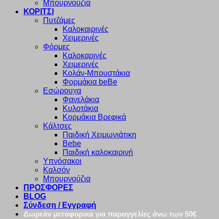
Μπουρνούζια
ΚΟΡΙΤΣΙ
Πυτζάμες
Καλοκαιρινές
Χειμερινές
Φόρμες
Καλοκαρινές
Χειμερινές
Κολάν-Μπουστάκια
Φορμάκια beBe
Εσώρουχα
Φανελάκια
Κυλοτάκια
Κορμάκια Βρεφικά
Κάλτσες
Παιδική Χειμωνιάτικη
Bebe
Παιδική καλοκαιρινή
Υπνόσακοι
Καλσόν
Μπουρνούζια
ΠΡΟΣΦΟΡΕΣ
BLOG
Σύνδεση / Εγγραφή
Δωρεάν μεταφορικά για παραγγελίες άνω των 50€