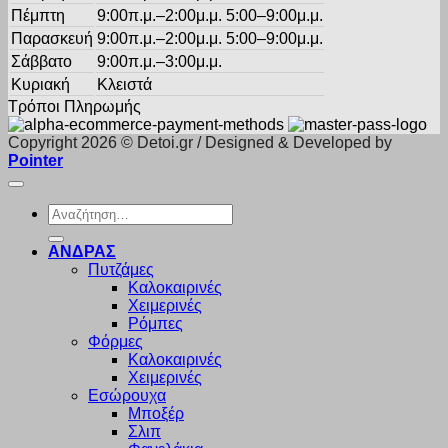
Πέμπτη
9:00π.μ.–2:00μ.μ. 5:00–9:00μ.μ.
Παρασκευή
9:00π.μ.–2:00μ.μ. 5:00–9:00μ.μ.
Σάββατο
9:00π.μ.–3:00μ.μ.
Κυριακή
Κλειστά
Τρόποι Πληρωμής
Copyright 2026 © Detoi.gr / Designed & Developed by
Pointer
Αναζήτηση
για:
ΑΝΔΡΑΣ
Πυτζάμες
Καλοκαιρινές
Χειμερινές
Ρόμπες
Φόρμες
Καλοκαιρινές
Χειμερινές
Εσώρουχα
Μποξέρ
Σλιπ