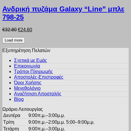
Αυτό
σελίδα
το
Ανδρική πυζάμα Galaxy “Line” μπλε
του
προϊόν
προϊόντος
798-25
έχει
πολλαπλές
παραλλαγές.
Original
Η
€
32.80
€
24.60
Οι
price
τρέχουσα
επιλογές
was:
τιμή
Load more
μπορούν
€32.80.
είναι:
να
Εξυπηρέτηση Πελατών
€24.60.
επιλεγούν
στη
Σχετικά με Εμάς
σελίδα
Επικοινωνία
του
Τρόποι Πληρωμής
προϊόντος
Αποστολές-Επιστροφές
Όροι Χρήσης
Μεγεθολόγιο
Αναζήτηση Αποστολής
Blog
Ωράριο Λειτουργίας
Δευτέρα
9:00π.μ.–3:00μ.μ.
Τρίτη
9:00π.μ.–2:00μ.μ. 5:00–9:00μ.μ.
Τετάρτη
9:00π.μ.–3:00μ.μ.