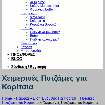
Χειμερινές
Κολάν-Μπουστάκια
Φορμάκια beBe
Εσώρουχα
Φανελάκια
Κυλοτάκια
Κορμάκια Βρεφικά
Κάλτσες
Παιδική Χειμωνιάτικη
Bebe
Παιδική καλοκαιρινή
Υπνόσακοι
Καλσόν
Μπουρνούζια
ΠΡΟΣΦΟΡΕΣ
BLOG
Σύνδεση / Εγγραφή
Χειμερινές Πυτζάμες για
Κορίτσια
Home
»
Παιδικά
»
Είδη Ένδυσης Για Κορίτσι
»
Παιδικές
Πυτζάμες για Κορίτσια
»
Χειμερινές Πυτζάμες για Κορίτσια