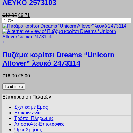
προϊόντος
ΛΕΥΚΟ 2573103
έχει
πολλαπλές
παραλλαγές.
Original
Η
€
12.95
€
9.71
Οι
price
τρέχουσα
-50%
επιλογές
was:
τιμή
μπορούν
€12.95.
είναι:
να
€9.71.
επιλεγούν
+
στη
Αυτό
σελίδα
το
Πυζάμα κορίτσι Dreams “Unicorn
του
προϊόν
προϊόντος
Allover” λευκό 2473114
έχει
πολλαπλές
παραλλαγές.
Original
Η
€
16.00
€
8.00
Οι
price
τρέχουσα
επιλογές
was:
τιμή
Load more
μπορούν
€16.00.
είναι:
να
Εξυπηρέτηση Πελατών
€8.00.
επιλεγούν
στη
Σχετικά με Εμάς
σελίδα
Επικοινωνία
του
Τρόποι Πληρωμής
προϊόντος
Αποστολές-Επιστροφές
Όροι Χρήσης