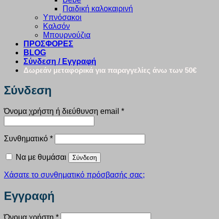
Παιδική καλοκαιρινή
Υπνόσακοι
Καλσόν
Μπουρνούζια
ΠΡΟΣΦΟΡΕΣ
BLOG
Σύνδεση / Εγγραφή
Δωρεάν μεταφορικά για παραγγελίες άνω των 50€
Σύνδεση
Απαιτείται
Όνομα χρήστη ή διεύθυνση email
*
Απαιτείται
Συνθηματικό
*
Να με θυμάσαι
Σύνδεση
Χάσατε το συνθηματικό πρόσβασής σας;
Εγγραφή
Απαιτείται
Όνομα χρήστη
*