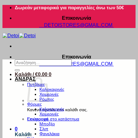
Μετάβαση
Δωρεάν μεταφορικά για παραγγελίες άνω των 50€
στο
Επικοινωνία
περιεχόμενο
DETOISTORES@GMAIL.COM
Επικοινωνία
Αναζήτηση
DETOISTORES@GMAIL.COM
για:
Καλάθι /
€
0.00
0
ΑΝΔΡΑΣ
Πυτζάμες
Καλοκαιρινές
Χειμερινές
Ρόμπες
Φόρμες
Καλοκαιρινές
Κανένα προϊόν στο καλάθι σας.
Χειμερινές
Εσώρουχα
Επιστροφή στο κατάστημα
Μποξέρ
Σλιπ
0
Φανελάκια
Καλάθι