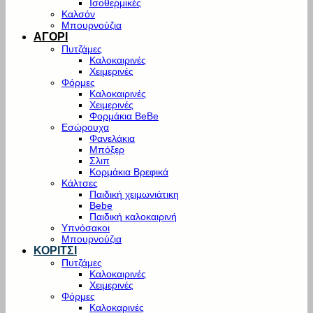
Ισοθερμικές
Καλσόν
Μπουρνούζια
ΑΓΟΡΙ
Πυτζάμες
Καλοκαιρινές
Χειμερινές
Φόρμες
Καλοκαιρινές
Χειμερινές
Φορμάκια BeBe
Εσώρουχα
Φανελάκια
Μπόξερ
Σλιπ
Κορμάκια Βρεφικά
Κάλτσες
Παιδική χειμωνιάτικη
Bebe
Παιδική καλοκαιρινή
Υπνόσακοι
Μπουρνούζια
ΚΟΡΙΤΣΙ
Πυτζάμες
Καλοκαιρινές
Χειμερινές
Φόρμες
Καλοκαρινές