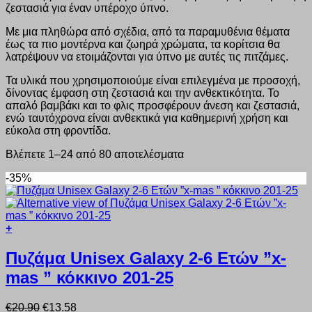
ζεστασιά για έναν υπέροχο ύπνο.
Με μια πληθώρα από σχέδια, από τα παραμυθένια θέματα
έως τα πιο μοντέρνα και ζωηρά χρώματα, τα κορίτσια θα
λατρέψουν να ετοιμάζονται για ύπνο με αυτές τις πιτζάμες.
Τα υλικά που χρησιμοποιούμε είναι επιλεγμένα με προσοχή,
δίνοντας έμφαση στη ζεστασιά και την ανθεκτικότητα. Το
απαλό βαμβάκι και το φλις προσφέρουν άνεση και ζεστασιά,
ενώ ταυτόχρονα είναι ανθεκτικά για καθημερινή χρήση και
εύκολα στη φροντίδα.
Βλέπετε 1–24 από 80 αποτελέσματα
-35%
+
Αυτό
το
Πυζάμα Unisex Galaxy 2-6 Ετών ”x-
προϊόν
mas ” κόκκινο 201-25
έχει
πολλαπλές
παραλλαγές.
Original
Η
€
20.90
€
13.58