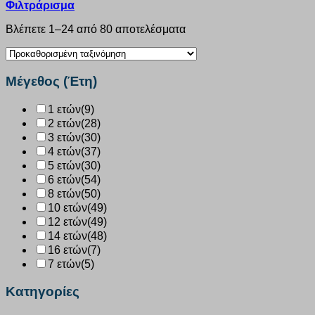
Φιλτράρισμα
Βλέπετε 1–24 από 80 αποτελέσματα
Μέγεθος (Έτη)
1 ετών
(9)
2 ετών
(28)
3 ετών
(30)
4 ετών
(37)
5 ετών
(30)
6 ετών
(54)
8 ετών
(50)
10 ετών
(49)
12 ετών
(49)
14 ετών
(48)
16 ετών
(7)
7 ετών
(5)
Κατηγορίες