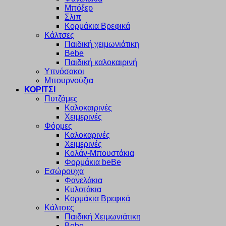
Μπόξερ
Σλιπ
Κορμάκια Βρεφικά
Κάλτσες
Παιδική χειμωνιάτικη
Bebe
Παιδική καλοκαιρινή
Υπνόσακοι
Μπουρνούζια
ΚΟΡΙΤΣΙ
Πυτζάμες
Καλοκαιρινές
Χειμερινές
Φόρμες
Καλοκαρινές
Χειμερινές
Κολάν-Μπουστάκια
Φορμάκια beBe
Εσώρουχα
Φανελάκια
Κυλοτάκια
Κορμάκια Βρεφικά
Κάλτσες
Παιδική Χειμωνιάτικη
Bebe