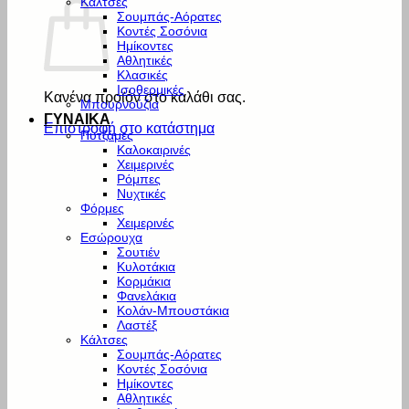
Κάλτσες
Σουμπάς-Αόρατες
Κοντές Σοσόνια
Ημίκοντες
Αθλητικές
Κλασικές
Ισοθερμικές
Κανένα προϊόν στο καλάθι σας.
Μπουρνούζια
ΓΥΝΑΙΚΑ
Επιστροφή στο κατάστημα
Πυτζάμες
Καλοκαιρινές
Χειμερινές
Ρόμπες
Νυχτικές
Φόρμες
Χειμερινές
Εσώρουχα
Σουτιέν
Κυλοτάκια
Κορμάκια
Φανελάκια
Κολάν-Μπουστάκια
Λαστέξ
Κάλτσες
Σουμπάς-Αόρατες
Κοντές Σοσόνια
Ημίκοντες
Αθλητικές