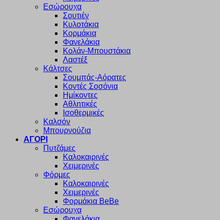
Εσώρουχα
Σουτιέν
Κυλοτάκια
Κορμάκια
Φανελάκια
Κολάν-Μπουστάκια
Λαστέξ
Κάλτσες
Σουμπάς-Αόρατες
Κοντές Σοσόνια
Ημίκοντες
Αθλητικές
Ισοθερμικές
Καλσόν
Μπουρνούζια
ΑΓΟΡΙ
Πυτζάμες
Καλοκαιρινές
Χειμερινές
Φόρμες
Καλοκαιρινές
Χειμερινές
Φορμάκια BeBe
Εσώρουχα
Φανελάκια