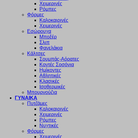
Χειμερινές
Ρόμπες
Φόρμες
Καλοκαιρινές
Χειμερινές
Εσώρουχα
Μποξέρ
Σλιπ
Φανελάκια
Κάλτσες
Σουμπάς-Αόρατες
Κοντές Σοσόνια
Ημίκοντες
Αθλητικές
Κλασικές
Ισοθερμικές
Μπουρνούζια
ΓΥΝΑΙΚΑ
Πυτζάμες
Καλοκαιρινές
Χειμερινές
Ρόμπες
Νυχτικές
Φόρμες
Χειμερινές