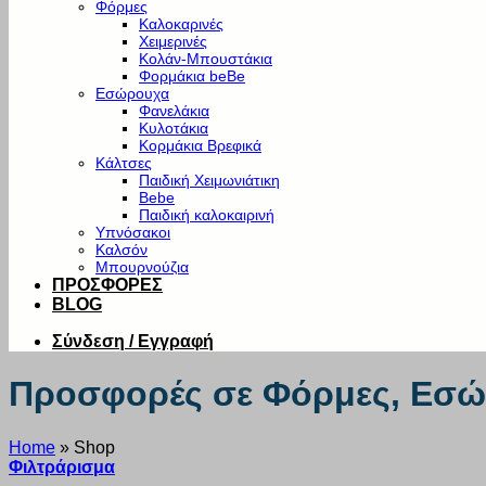
Φόρμες
Καλοκαρινές
Χειμερινές
Κολάν-Μπουστάκια
Φορμάκια beBe
Εσώρουχα
Φανελάκια
Κυλοτάκια
Κορμάκια Βρεφικά
Κάλτσες
Παιδική Χειμωνιάτικη
Bebe
Παιδική καλοκαιρινή
Υπνόσακοι
Καλσόν
Μπουρνούζια
ΠΡΟΣΦΟΡΕΣ
BLOG
Σύνδεση / Εγγραφή
Προσφορές σε Φόρμες, Εσώρ
Home
»
Shop
Φιλτράρισμα