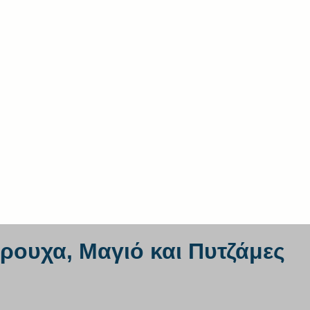
ουχα, Μαγιό και Πυτζάμες