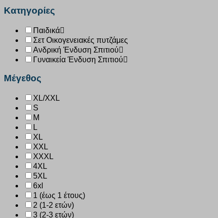
Κατηγορίες
Παιδικά
Σετ Οικογενειακές πυτζάμες
Ανδρική Ένδυση Σπιτιού
Γυναικεία Ένδυση Σπιτιού
Μέγεθος
XL/XXL
S
M
L
XL
XXL
XXXL
4XL
5XL
6xl
1 (έως 1 έτους)
2 (1-2 ετών)
3 (2-3 ετών)