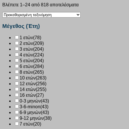
Βλέπετε 1–24 από 818 αποτελέσματα
Μέγεθος (Έτη)
1 ετών
(78)
2 ετών
(209)
3 ετών
(204)
4 ετών
(224)
5 ετών
(204)
6 ετών
(284)
8 ετών
(265)
10 ετών
(263)
12 ετών
(256)
14 ετών
(255)
16 ετών
(27)
0-3 μηνών
(43)
3-6-minon
(43)
6-9 μηνών
(43)
9-12 μηνών
(38)
7 ετών
(20)