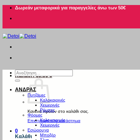
Μετάβαση
Δωρεάν μεταφορικά για παραγγελίες άνω των 50€
στο
περιεχόμενο
Αναζήτηση
Καλάθι /
€
0.00
0
για:
ΑΝΔΡΑΣ
Πυτζάμες
Καλοκαιρινές
Χειμερινές
Ρόμπες
Κανένα προϊόν στο καλάθι σας.
Φόρμες
Καλοκαιρινές
Επιστροφή στο κατάστημα
Χειμερινές
Εσώρουχα
0
Μποξέρ
Καλάθι