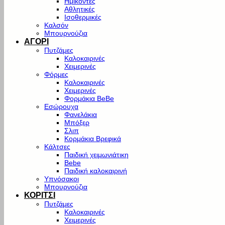
Ημίκοντες
Αθλητικές
Ισοθερμικές
Καλσόν
Μπουρνούζια
ΑΓΟΡΙ
Πυτζάμες
Καλοκαιρινές
Χειμερινές
Φόρμες
Καλοκαιρινές
Χειμερινές
Φορμάκια BeBe
Εσώρουχα
Φανελάκια
Μπόξερ
Σλιπ
Κορμάκια Βρεφικά
Κάλτσες
Παιδική χειμωνιάτικη
Bebe
Παιδική καλοκαιρινή
Υπνόσακοι
Μπουρνούζια
ΚΟΡΙΤΣΙ
Πυτζάμες
Καλοκαιρινές
Χειμερινές