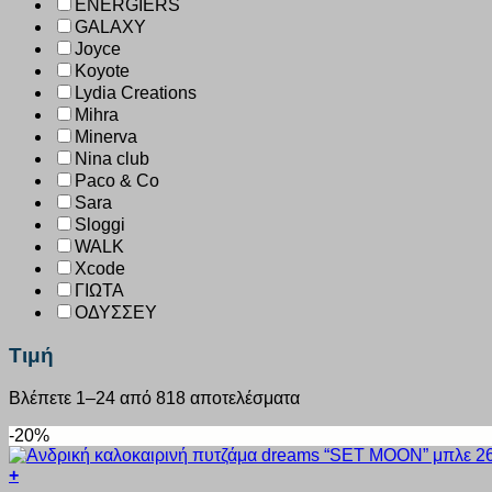
ENERGIERS
GALAXY
Joyce
Koyote
Lydia Creations
Mihra
Minerva
Nina club
Paco & Co
Sara
Sloggi
WALK
Xcode
ΓΙΩΤΑ
ΟΔΥΣΣΕΥ
Τιμή
Βλέπετε 1–24 από 818 αποτελέσματα
-20%
+