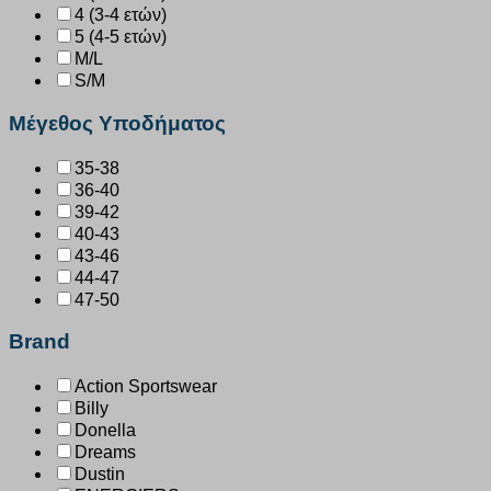
4 (3-4 ετών)
5 (4-5 ετών)
M/L
S/M
Μέγεθος Υποδήματος
35-38
36-40
39-42
40-43
43-46
44-47
47-50
Brand
Action Sportswear
Billy
Donella
Dreams
Dustin