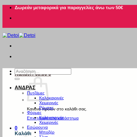
Μετάβαση
Δωρεάν μεταφορικά για παραγγελίες άνω των 50€
στο
περιεχόμενο
Αναζήτηση
Καλάθι /
€
0.00
0
για:
ΑΝΔΡΑΣ
Πυτζάμες
Καλοκαιρινές
Χειμερινές
Ρόμπες
Κανένα προϊόν στο καλάθι σας.
Φόρμες
Καλοκαιρινές
Επιστροφή στο κατάστημα
Χειμερινές
Εσώρουχα
0
Μποξέρ
Καλάθι