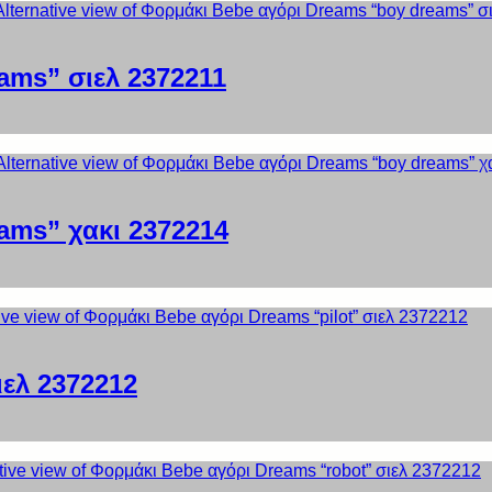
ams” σιελ 2372211
ams” χακι 2372214
ιελ 2372212