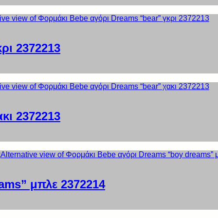
ρι 2372213
κι 2372213
ams” μπλε 2372214