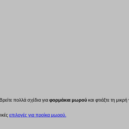
 Βρείτε πολλά σχέδια για
φορμάκια μωρού
και φτιάξτε τη μικρ
τικές
επιλογές για προίκα μωρού.