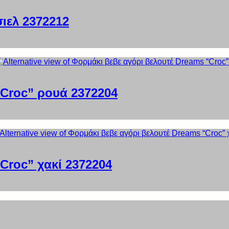
ιελ 2372212
“Croc” ρουά 2372204
Croc” χακί 2372204