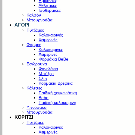
Ημίκοντες
Αθλητικές
Ισοθερμικές
Καλσόν
Μπουρνούζια
ΑΓΟΡΙ
Πυτζάμες
Καλοκαιρινές
Χειμερινές
Φόρμες
Καλοκαιρινές
Χειμερινές
Φορμάκια BeBe
Εσώρουχα
Φανελάκια
Μπόξερ
Σλιπ
Κορμάκια Βρεφικά
Κάλτσες
Παιδική χειμωνιάτικη
Bebe
Παιδική καλοκαιρινή
Υπνόσακοι
Μπουρνούζια
ΚΟΡΙΤΣΙ
Πυτζάμες
Καλοκαιρινές
Χειμερινές