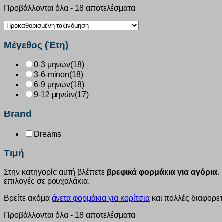
Προβάλλονται όλα - 18 αποτελέσματα
Μέγεθος (Έτη)
0-3 μηνών
(18)
3-6-minon
(18)
6-9 μηνών
(18)
9-12 μηνών
(17)
Brand
Dreams
Τιμή
Στην κατηγορία αυτή βλέπετε
βρεφικά φορμάκια για αγόρια
.
επιλογές σε ρουχαλάκια.
Βρείτε ακόμα
άνετα φορμάκια για κορίτσια
και πολλές διαφορε
Προβάλλονται όλα - 18 αποτελέσματα