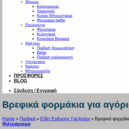
Φόρμες
Καλοκαρινές
Χειμερινές
Κολάν-Μπουστάκια
Φορμάκια beBe
Εσώρουχα
Φανελάκια
Κυλοτάκια
Κορμάκια Βρεφικά
Κάλτσες
Παιδική Χειμωνιάτικη
Bebe
Παιδική καλοκαιρινή
Υπνόσακοι
Καλσόν
Μπουρνούζια
ΠΡΟΣΦΟΡΕΣ
BLOG
Σύνδεση / Εγγραφή
Βρεφικά φορμάκια για αγόρ
Home
»
Παιδικά
»
Είδη Ένδυσης Για Αγόρι
»
Βρεφικά φορμάκι
Φιλτράρισμα