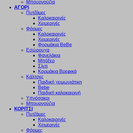
Μπουρνούζια
ΑΓΟΡΙ
Πυτζάμες
Καλοκαιρινές
Χειμερινές
Φόρμες
Καλοκαιρινές
Χειμερινές
Φορμάκια BeBe
Εσώρουχα
Φανελάκια
Μπόξερ
Σλιπ
Κορμάκια Βρεφικά
Κάλτσες
Παιδική χειμωνιάτικη
Bebe
Παιδική καλοκαιρινή
Υπνόσακοι
Μπουρνούζια
ΚΟΡΙΤΣΙ
Πυτζάμες
Καλοκαιρινές
Χειμερινές
Φόρμες