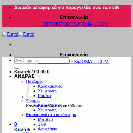
Μετάβαση
Δωρεάν μεταφορικά για παραγγελίες άνω των 50€
στο
Επικοινωνία
περιεχόμενο
DETOISTORES@GMAIL.COM
Επικοινωνία
Αναζήτηση
DETOISTORES@GMAIL.COM
για:
Καλάθι /
€
0.00
0
ΑΝΔΡΑΣ
Πυτζάμες
Καλοκαιρινές
Χειμερινές
Ρόμπες
Φόρμες
Καλοκαιρινές
Κανένα προϊόν στο καλάθι σας.
Χειμερινές
Εσώρουχα
Επιστροφή στο κατάστημα
Μποξέρ
Σλιπ
0
Φανελάκια
Καλάθι