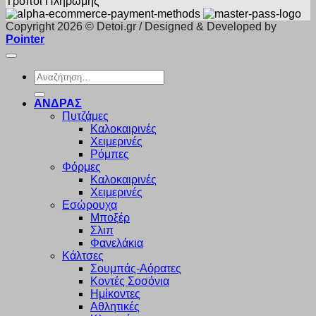
Τρόποι Πληρωμής
Copyright 2026 © Detoi.gr / Designed & Developed by
Pointer
Αναζήτηση
για:
ΑΝΔΡΑΣ
Πυτζάμες
Καλοκαιρινές
Χειμερινές
Ρόμπες
Φόρμες
Καλοκαιρινές
Χειμερινές
Εσώρουχα
Μποξέρ
Σλιπ
Φανελάκια
Κάλτσες
Σουμπάς-Αόρατες
Κοντές Σοσόνια
Ημίκοντες
Αθλητικές