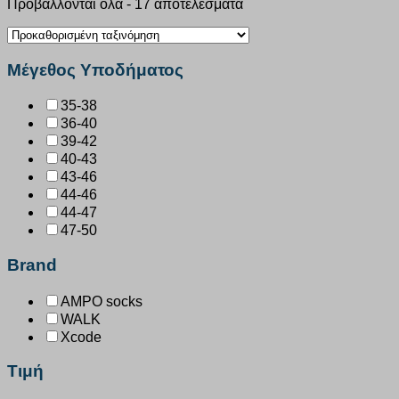
Προβάλλονται όλα - 17 αποτελέσματα
Μέγεθος Υποδήματος
35-38
36-40
39-42
40-43
43-46
44-46
44-47
47-50
Brand
AMPO socks
WALK
Xcode
Τιμή