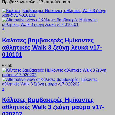
Προβάλλονται όλα - 17 αποτελέσματα
+
Αυτό
το
Κάλτσες βαμβακερές Ημίκοντες
προϊόν
αθλητικές Walk 3 ζεύγη λευκά v17-
έχει
πολλαπλές
010101
παραλλαγές.
Οι
€
8.50
επιλογές
μπορούν
να
επιλεγούν
στη
+
σελίδα
Αυτό
του
το
προϊόντος
Κάλτσες βαμβακερές Ημίκοντες
προϊόν
αθλητικές Walk 3 ζεύγη μαύρα v17-
έχει
πολλαπλές
020202