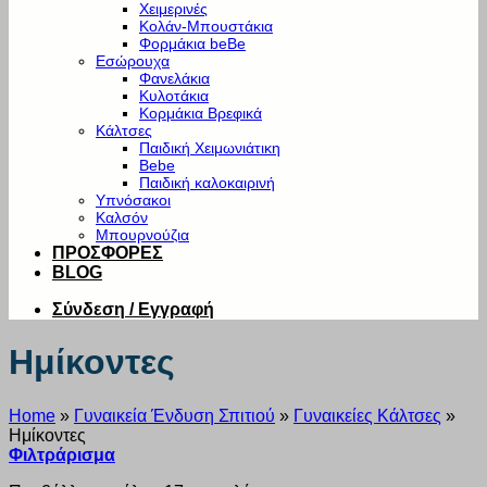
Χειμερινές
Κολάν-Μπουστάκια
Φορμάκια beBe
Εσώρουχα
Φανελάκια
Κυλοτάκια
Κορμάκια Βρεφικά
Κάλτσες
Παιδική Χειμωνιάτικη
Bebe
Παιδική καλοκαιρινή
Υπνόσακοι
Καλσόν
Μπουρνούζια
ΠΡΟΣΦΟΡΕΣ
BLOG
Σύνδεση / Εγγραφή
Ημίκοντες
Home
»
Γυναικεία Ένδυση Σπιτιού
»
Γυναικείες Κάλτσες
»
Ημίκοντες
Φιλτράρισμα