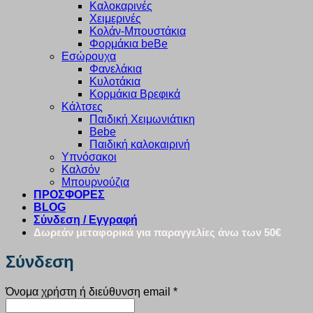
Καλοκαρινές
Χειμερινές
Κολάν-Μπουστάκια
Φορμάκια beBe
Εσώρουχα
Φανελάκια
Κυλοτάκια
Κορμάκια Βρεφικά
Κάλτσες
Παιδική Χειμωνιάτικη
Bebe
Παιδική καλοκαιρινή
Υπνόσακοι
Καλσόν
Μπουρνούζια
ΠΡΟΣΦΟΡΕΣ
BLOG
Σύνδεση / Εγγραφή
Δωρεάν μεταφορικά για παραγγελίες άνω των 50€
Σύνδεση
Απαιτείται
Όνομα χρήστη ή διεύθυνση email
*