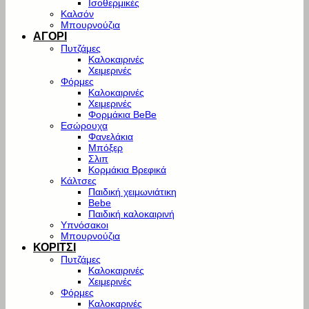
Ισοθερμικές
Καλσόν
Μπουρνούζια
ΑΓΟΡΙ
Πυτζάμες
Καλοκαιρινές
Χειμερινές
Φόρμες
Καλοκαιρινές
Χειμερινές
Φορμάκια BeBe
Εσώρουχα
Φανελάκια
Μπόξερ
Σλιπ
Κορμάκια Βρεφικά
Κάλτσες
Παιδική χειμωνιάτικη
Bebe
Παιδική καλοκαιρινή
Υπνόσακοι
Μπουρνούζια
ΚΟΡΙΤΣΙ
Πυτζάμες
Καλοκαιρινές
Χειμερινές
Φόρμες
Καλοκαρινές