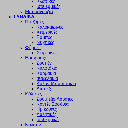
Κλασικές
Ισοθερμικές
Μπουρνούζια
ΓΥΝΑΙΚΑ
Πυτζάμες
Καλοκαιρινές
Χειμερινές
Ρόμπες
Νυχτικές
Φόρμες
Χειμερινές
Εσώρουχα
Σουτιέν
Κυλοτάκια
Κορμάκια
Φανελάκια
Κολάν-Μπουστάκια
Λαστέξ
Κάλτσες
Σουμπάς-Αόρατες
Κοντές Σοσόνια
Ημίκοντες
Αθλητικές
Ισοθερμικές
Καλσόν