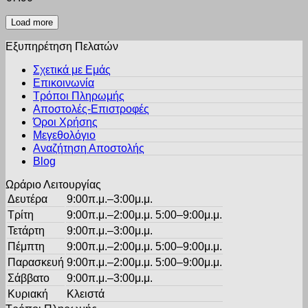
Οι
επιλογές
Load more
μπορούν
να
Εξυπηρέτηση Πελατών
επιλεγούν
στη
Σχετικά με Εμάς
σελίδα
Επικοινωνία
του
Τρόποι Πληρωμής
προϊόντος
Αποστολές-Επιστροφές
Όροι Χρήσης
Μεγεθολόγιο
Αναζήτηση Αποστολής
Blog
Ωράριο Λειτουργίας
Δευτέρα
9:00π.μ.–3:00μ.μ.
Τρίτη
9:00π.μ.–2:00μ.μ. 5:00–9:00μ.μ.
Τετάρτη
9:00π.μ.–3:00μ.μ.
Πέμπτη
9:00π.μ.–2:00μ.μ. 5:00–9:00μ.μ.
Παρασκευή
9:00π.μ.–2:00μ.μ. 5:00–9:00μ.μ.
Σάββατο
9:00π.μ.–3:00μ.μ.
Κυριακή
Κλειστά