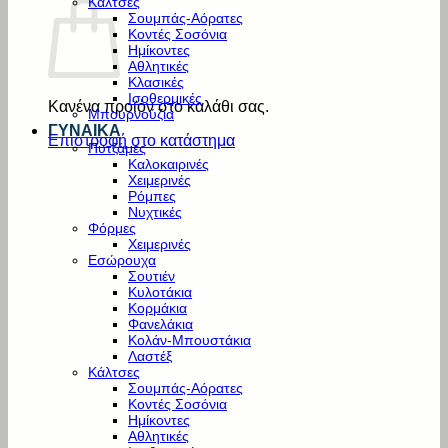
Κάλτσες
Σουμπάς-Αόρατες
Κοντές Σοσόνια
Ημίκοντες
Αθλητικές
Κλασικές
Ισοθερμικές
Κανένα προϊόν στο καλάθι σας.
Μπουρνούζια
ΓΥΝΑΙΚΑ
Επιστροφή στο κατάστημα
Πυτζάμες
Καλοκαιρινές
Χειμερινές
Ρόμπες
Νυχτικές
Φόρμες
Χειμερινές
Εσώρουχα
Σουτιέν
Κυλοτάκια
Κορμάκια
Φανελάκια
Κολάν-Μπουστάκια
Λαστέξ
Κάλτσες
Σουμπάς-Αόρατες
Κοντές Σοσόνια
Ημίκοντες
Αθλητικές