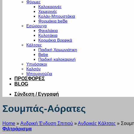
Φόρμες
Καλοκαρινές
Χειμερινές
Κολάν-Μπουστάκια
Φορμάκια beBe
Εσώρουχα
Φανελάκια
Κυλοτάκια
Κορμάκια Βρεφικά
Κάλτσες
Παιδική Χειμωνιάτικη
Bebe
Παιδική καλοκαιρινή
Υπνόσακοι
Καλσόν
Μπουρνούζια
ΠΡΟΣΦΟΡΕΣ
BLOG
Σύνδεση / Εγγραφή
Σουμπάς-Αόρατες
Home
»
Ανδρική Ένδυση Σπιτιού
»
Ανδρικές Κάλτσες
»
Σουμπ
Φιλτράρισμα