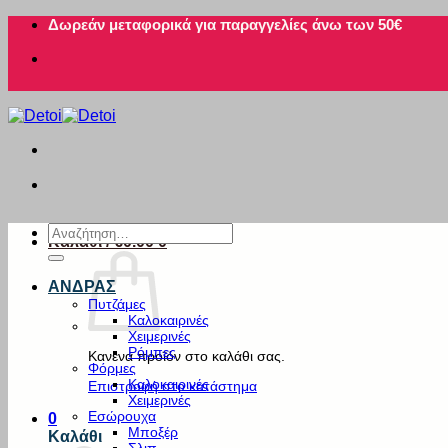
Μετάβαση
Δωρεάν μεταφορικά για παραγγελίες άνω των 50€
στο
περιεχόμενο
Αναζήτηση
Καλάθι /
€
0.00
0
για:
ΑΝΔΡΑΣ
Πυτζάμες
Καλοκαιρινές
Χειμερινές
Ρόμπες
Κανένα προϊόν στο καλάθι σας.
Φόρμες
Καλοκαιρινές
Επιστροφή στο κατάστημα
Χειμερινές
Εσώρουχα
0
Μποξέρ
Καλάθι