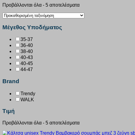
Προβάλλονται όλα - 5 αποτελέσματα
Μέγεθος Υποδήματος
35-37
36-40
38-40
40-43
40-45
44-47
Brand
Trendy
WALK
Τιμή
Προβάλλονται όλα - 5 αποτελέσματα