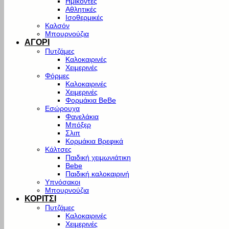
Ημίκοντες
Αθλητικές
Ισοθερμικές
Καλσόν
Μπουρνούζια
ΑΓΟΡΙ
Πυτζάμες
Καλοκαιρινές
Χειμερινές
Φόρμες
Καλοκαιρινές
Χειμερινές
Φορμάκια BeBe
Εσώρουχα
Φανελάκια
Μπόξερ
Σλιπ
Κορμάκια Βρεφικά
Κάλτσες
Παιδική χειμωνιάτικη
Bebe
Παιδική καλοκαιρινή
Υπνόσακοι
Μπουρνούζια
ΚΟΡΙΤΣΙ
Πυτζάμες
Καλοκαιρινές
Χειμερινές