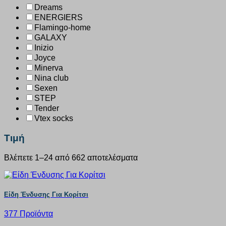
Dreams
ENERGIERS
Flamingo-home
GALAXY
Inizio
Joyce
Minerva
Nina club
Sexen
STEP
Tender
Vtex socks
Τιμή
Βλέπετε 1–24 από 662 αποτελέσματα
Είδη Ένδυσης Για Κορίτσι
377 Προϊόντα