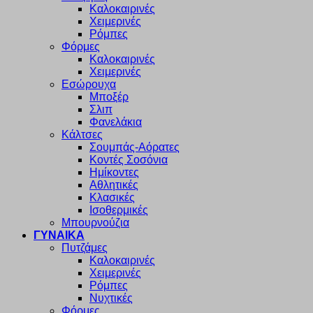
Καλοκαιρινές
Χειμερινές
Ρόμπες
Φόρμες
Καλοκαιρινές
Χειμερινές
Εσώρουχα
Μποξέρ
Σλιπ
Φανελάκια
Κάλτσες
Σουμπάς-Αόρατες
Κοντές Σοσόνια
Ημίκοντες
Αθλητικές
Κλασικές
Ισοθερμικές
Μπουρνούζια
ΓΥΝΑΙΚΑ
Πυτζάμες
Καλοκαιρινές
Χειμερινές
Ρόμπες
Νυχτικές
Φόρμες