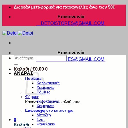
Μετάβαση
Δωρεάν μεταφορικά για παραγγελίες άνω των 50€
στο
Επικοινωνία
περιεχόμενο
DETOISTORES@GMAIL.COM
Επικοινωνία
Αναζήτηση
DETOISTORES@GMAIL.COM
για:
Καλάθι /
€
0.00
0
ΑΝΔΡΑΣ
Πυτζάμες
Καλοκαιρινές
Χειμερινές
Ρόμπες
Φόρμες
Καλοκαιρινές
Κανένα προϊόν στο καλάθι σας.
Χειμερινές
Εσώρουχα
Επιστροφή στο κατάστημα
Μποξέρ
Σλιπ
0
Φανελάκια
Καλάθι