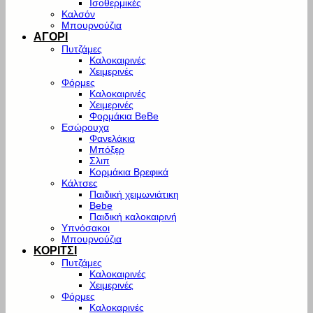
Ισοθερμικές
Καλσόν
Μπουρνούζια
ΑΓΟΡΙ
Πυτζάμες
Καλοκαιρινές
Χειμερινές
Φόρμες
Καλοκαιρινές
Χειμερινές
Φορμάκια BeBe
Εσώρουχα
Φανελάκια
Μπόξερ
Σλιπ
Κορμάκια Βρεφικά
Κάλτσες
Παιδική χειμωνιάτικη
Bebe
Παιδική καλοκαιρινή
Υπνόσακοι
Μπουρνούζια
ΚΟΡΙΤΣΙ
Πυτζάμες
Καλοκαιρινές
Χειμερινές
Φόρμες
Καλοκαρινές