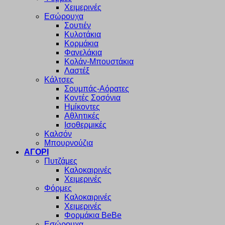
Χειμερινές
Εσώρουχα
Σουτιέν
Κυλοτάκια
Κορμάκια
Φανελάκια
Κολάν-Μπουστάκια
Λαστέξ
Κάλτσες
Σουμπάς-Αόρατες
Κοντές Σοσόνια
Ημίκοντες
Αθλητικές
Ισοθερμικές
Καλσόν
Μπουρνούζια
ΑΓΟΡΙ
Πυτζάμες
Καλοκαιρινές
Χειμερινές
Φόρμες
Καλοκαιρινές
Χειμερινές
Φορμάκια BeBe
Εσώρουχα