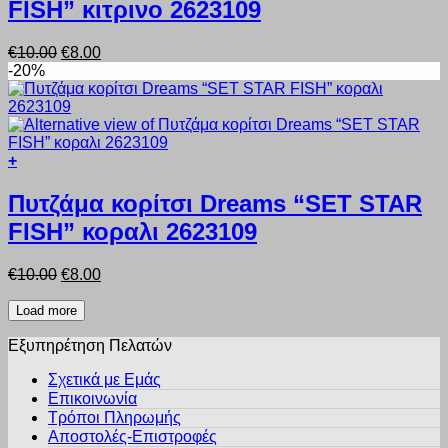
FISH” κιτρινο 2623109
έχει
πολλαπλές
παραλλαγές.
Original
Η
€
10.00
€
8.00
Οι
price
τρέχουσα
-20%
επιλογές
was:
τιμή
μπορούν
€10.00.
είναι:
να
€8.00.
επιλεγούν
στη
+
σελίδα
Αυτό
του
το
Πυτζάμα κορίτσι Dreams “SET STAR
προϊόντος
προϊόν
FISH” κοραλι 2623109
έχει
πολλαπλές
παραλλαγές.
Original
Η
€
10.00
€
8.00
Οι
price
τρέχουσα
επιλογές
was:
τιμή
Load more
μπορούν
€10.00.
είναι:
να
Εξυπηρέτηση Πελατών
€8.00.
επιλεγούν
στη
Σχετικά με Εμάς
σελίδα
Επικοινωνία
του
Τρόποι Πληρωμής
προϊόντος
Αποστολές-Επιστροφές