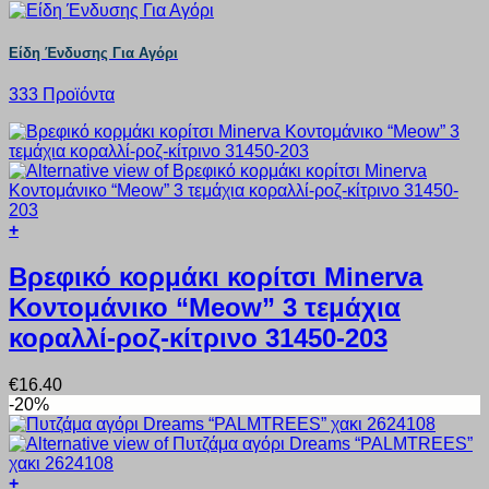
Είδη Ένδυσης Για Αγόρι
333 Προϊόντα
+
Αυτό
το
Βρεφικό κορμάκι κορίτσι Minerva
προϊόν
Κοντομάνικο “Meow” 3 τεμάχια
έχει
πολλαπλές
κοραλλί-ροζ-κίτρινο 31450-203
παραλλαγές.
Οι
€
16.40
επιλογές
-20%
μπορούν
να
επιλεγούν
στη
+
σελίδα