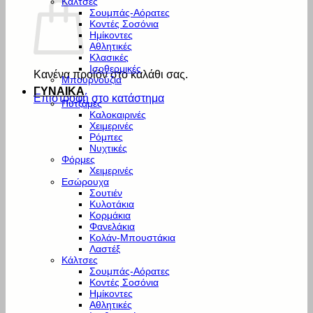
Κάλτσες
Σουμπάς-Αόρατες
Κοντές Σοσόνια
Ημίκοντες
Αθλητικές
Κλασικές
Ισοθερμικές
Κανένα προϊόν στο καλάθι σας.
Μπουρνούζια
ΓΥΝΑΙΚΑ
Επιστροφή στο κατάστημα
Πυτζάμες
Καλοκαιρινές
Χειμερινές
Ρόμπες
Νυχτικές
Φόρμες
Χειμερινές
Εσώρουχα
Σουτιέν
Κυλοτάκια
Κορμάκια
Φανελάκια
Κολάν-Μπουστάκια
Λαστέξ
Κάλτσες
Σουμπάς-Αόρατες
Κοντές Σοσόνια
Ημίκοντες
Αθλητικές