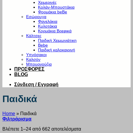
Χειμερινές
Κολάν-Μπουστάκια
Φορμάκια beBe
Εσώρουχα
Φανελάκια
Κυλοτάκια
Κορμάκια Βρεφικά
Κάλτσες
Παιδική Χειμωνιάτικη
Bebe
Παιδική καλοκαιρινή
Υπνόσακοι
Καλσόν
Μπουρνούζια
ΠΡΟΣΦΟΡΕΣ
BLOG
Σύνδεση / Εγγραφή
Παιδικά
Home
»
Παιδικά
Φιλτράρισμα
Βλέπετε 1–24 από 662 αποτελέσματα