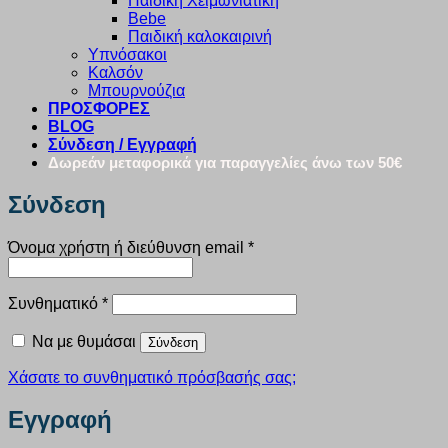
Παιδική Χειμωνιάτικη
Bebe
Παιδική καλοκαιρινή
Υπνόσακοι
Καλσόν
Μπουρνούζια
ΠΡΟΣΦΟΡΕΣ
BLOG
Σύνδεση / Εγγραφή
Δωρεάν μεταφορικά για παραγγελίες άνω των 50€
Σύνδεση
Απαιτείται
Όνομα χρήστη ή διεύθυνση email
*
Απαιτείται
Συνθηματικό
*
Να με θυμάσαι
Σύνδεση
Χάσατε το συνθηματικό πρόσβασής σας;
Εγγραφή