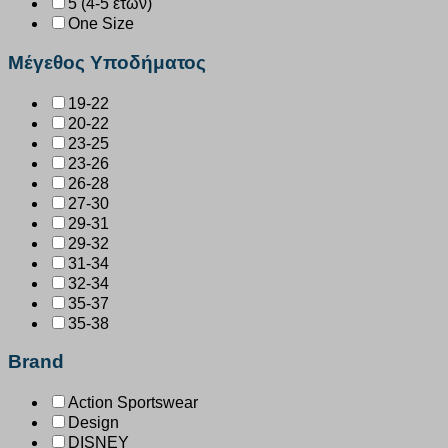
5 (4-5 ετών)
One Size
Μέγεθος Υποδήματος
19-22
20-22
23-25
23-26
26-28
27-30
29-31
29-32
31-34
32-34
35-37
35-38
Brand
Action Sportswear
Design
DISNEY