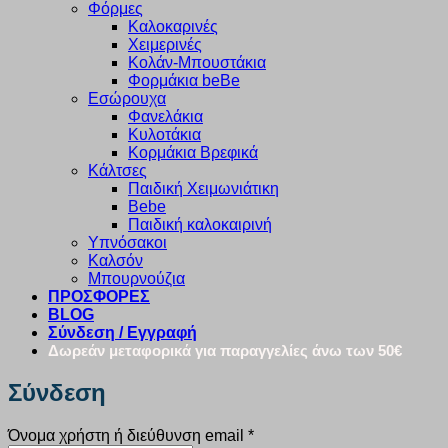
Φόρμες
Καλοκαρινές
Χειμερινές
Κολάν-Μπουστάκια
Φορμάκια beBe
Εσώρουχα
Φανελάκια
Κυλοτάκια
Κορμάκια Βρεφικά
Κάλτσες
Παιδική Χειμωνιάτικη
Bebe
Παιδική καλοκαιρινή
Υπνόσακοι
Καλσόν
Μπουρνούζια
ΠΡΟΣΦΟΡΕΣ
BLOG
Σύνδεση / Εγγραφή
Δωρεάν μεταφορικά για παραγγελίες άνω των 50€
Σύνδεση
Απαιτείται
Όνομα χρήστη ή διεύθυνση email
*