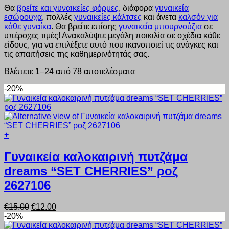
Θα
βρείτε και γυναικείες φόρμες
, διάφορα
γυναικεία
εσώρουχα
, πολλές
γυναικείες κάλτσες
και άνετα
καλσόν για
κάθε γυναίκα
. Θα βρείτε επίσης
γυναικεία μπουρνούζια
σε
υπέροχες τιμές! Ανακαλύψτε μεγάλη ποικιλία σε σχέδια κάθε
είδους, για να επιλέξετε αυτό που ικανοποιεί τις ανάγκες και
τις απαιτήσεις της καθημερινότητάς σας.
Βλέπετε 1–24 από 78 αποτελέσματα
-20%
+
Αυτό
το
Γυναικεία καλοκαιρινή πυτζάμα
προϊόν
dreams “SET CHERRIES” ροζ
έχει
πολλαπλές
2627106
παραλλαγές.
Οι
Original
Η
€
15.00
€
12.00
επιλογές
price
τρέχουσα
-20%
μπορούν
was:
τιμή
να