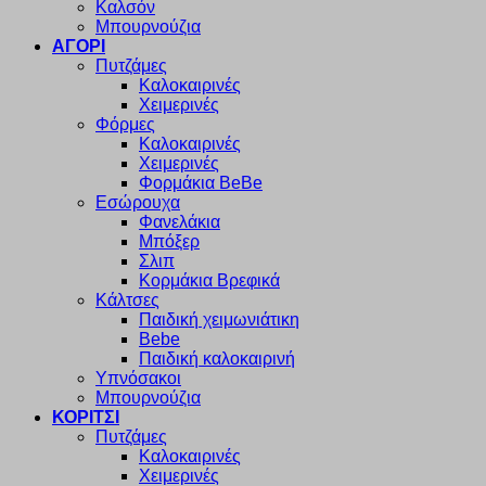
Καλσόν
Μπουρνούζια
ΑΓΟΡΙ
Πυτζάμες
Καλοκαιρινές
Χειμερινές
Φόρμες
Καλοκαιρινές
Χειμερινές
Φορμάκια BeBe
Εσώρουχα
Φανελάκια
Μπόξερ
Σλιπ
Κορμάκια Βρεφικά
Κάλτσες
Παιδική χειμωνιάτικη
Bebe
Παιδική καλοκαιρινή
Υπνόσακοι
Μπουρνούζια
ΚΟΡΙΤΣΙ
Πυτζάμες
Καλοκαιρινές
Χειμερινές