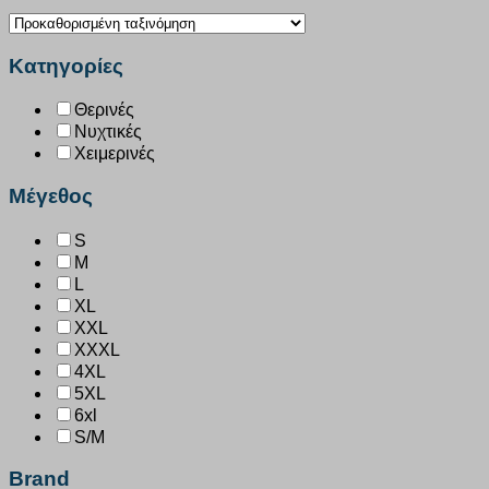
Κατηγορίες
Θερινές
Νυχτικές
Χειμερινές
Μέγεθος
S
M
L
XL
XXL
XXXL
4XL
5XL
6xl
S/M
Brand