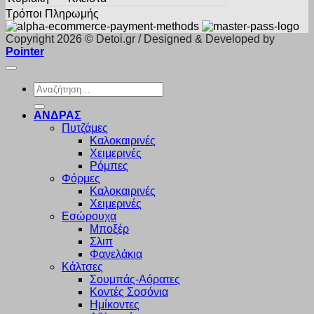
Τρόποι Πληρωμής
Copyright 2026 © Detoi.gr / Designed & Developed by
Pointer
Αναζήτηση
για:
ΑΝΔΡΑΣ
Πυτζάμες
Καλοκαιρινές
Χειμερινές
Ρόμπες
Φόρμες
Καλοκαιρινές
Χειμερινές
Εσώρουχα
Μποξέρ
Σλιπ
Φανελάκια
Κάλτσες
Σουμπάς-Αόρατες
Κοντές Σοσόνια
Ημίκοντες