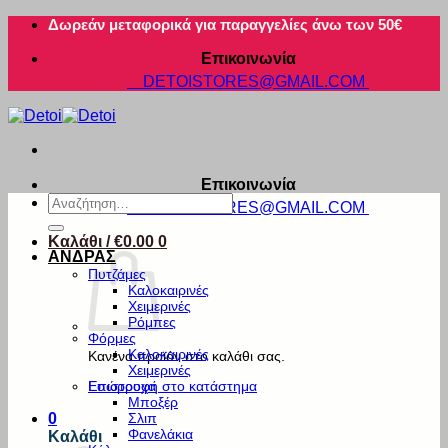
Μετάβαση
Δωρεάν μεταφορικά για παραγγελίες άνω των 50€
στο
Επικοινωνία
περιεχόμενο
DETOISTORES@GMAIL.COM
Επικοινωνία
Αναζήτηση
DETOISTORES@GMAIL.COM
για:
Καλάθι /
€
0.00
0
ΑΝΔΡΑΣ
Πυτζάμες
Καλοκαιρινές
Χειμερινές
Ρόμπες
Φόρμες
Καλοκαιρινές
Κανένα προϊόν στο καλάθι σας.
Χειμερινές
Εσώρουχα
Επιστροφή στο κατάστημα
Μποξέρ
Σλιπ
0
Φανελάκια
Καλάθι