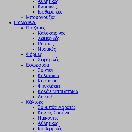
Αθλητικές
Κλασικές
Ισοθερμικές
Μπουρνούζια
ΓΥΝΑΙΚΑ
Πυτζάμες
Καλοκαιρινές
Χειμερινές
Ρόμπες
Νυχτικές
Φόρμες
Χειμερινές
Εσώρουχα
Σουτιέν
Κυλοτάκια
Κορμάκια
Φανελάκια
Κολάν-Μπουστάκια
Λαστέξ
Κάλτσες
Σουμπάς-Αόρατες
Κοντές Σοσόνια
Ημίκοντες
Αθλητικές
Ισοθερμικές