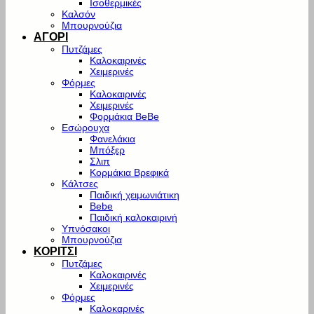
Ισοθερμικές
Καλσόν
Μπουρνούζια
ΑΓΟΡΙ
Πυτζάμες
Καλοκαιρινές
Χειμερινές
Φόρμες
Καλοκαιρινές
Χειμερινές
Φορμάκια BeBe
Εσώρουχα
Φανελάκια
Μπόξερ
Σλιπ
Κορμάκια Βρεφικά
Κάλτσες
Παιδική χειμωνιάτικη
Bebe
Παιδική καλοκαιρινή
Υπνόσακοι
Μπουρνούζια
ΚΟΡΙΤΣΙ
Πυτζάμες
Καλοκαιρινές
Χειμερινές
Φόρμες
Καλοκαρινές