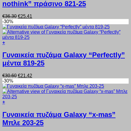
προϊόντος
nothink” πράσινο 821-25
έχει
πολλαπλές
παραλλαγές.
Original
Η
€
36.30
€
25.41
Οι
price
τρέχουσα
-30%
επιλογές
was:
τιμή
μπορούν
€36.30.
είναι:
να
€25.41.
επιλεγούν
+
στη
Αυτό
σελίδα
το
Γυναικεία πυζάμα Galaxy “Perfectly”
του
προϊόν
προϊόντος
μέντα 819-25
έχει
πολλαπλές
παραλλαγές.
Original
Η
€
30.60
€
21.42
Οι
price
τρέχουσα
-30%
επιλογές
was:
τιμή
μπορούν
€30.60.
είναι:
να
€21.42.
επιλεγούν
+
στη
Αυτό
σελίδα
το
Γυναικεία πυζάμα Galaxy “x-mas”
του
προϊόν
προϊόντος
Μπλε 203-25
έχει
πολλαπλές