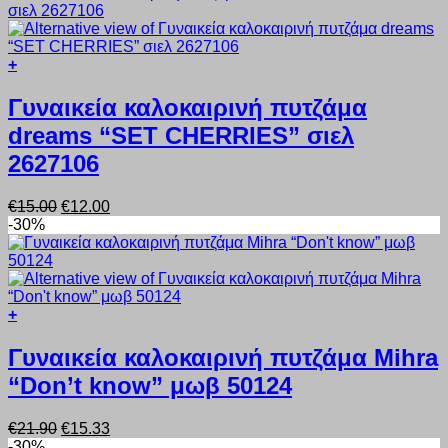
€15.00.
είναι:
επιλεγούν
€12.00.
στη
σελίδα
+
του
Αυτό
προϊόντος
το
Γυναικεία καλοκαιρινή πυτζάμα
προϊόν
dreams “SET CHERRIES” σιελ
έχει
πολλαπλές
2627106
παραλλαγές.
Οι
Original
Η
€
15.00
€
12.00
επιλογές
price
τρέχουσα
-30%
μπορούν
was:
τιμή
να
€15.00.
είναι:
επιλεγούν
€12.00.
στη
σελίδα
+
του
Αυτό
προϊόντος
το
Γυναικεία καλοκαιρινή πυτζάμα Mihra
προϊόν
“Don’t know” μωβ 50124
έχει
πολλαπλές
παραλλαγές.
Original
Η
€
21.90
€
15.33
Οι
price
τρέχουσα
-30%