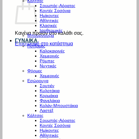
Κάλτσες
Σουμπάς-Αόρατες
Κοντές Σοσόνια
Ημίκοντες
Αθλητικές
Κλασικές
Ισοθερμικές
Κανένα προϊόν στο καλάθι σας.
Μπουρνούζια
ΓΥΝΑΙΚΑ
Επιστροφή στο κατάστημα
Πυτζάμες
Καλοκαιρινές
Χειμερινές
Ρόμπες
Νυχτικές
Φόρμες
Χειμερινές
Εσώρουχα
Σουτιέν
Κυλοτάκια
Κορμάκια
Φανελάκια
Κολάν-Μπουστάκια
Λαστέξ
Κάλτσες
Σουμπάς-Αόρατες
Κοντές Σοσόνια
Ημίκοντες
Αθλητικές