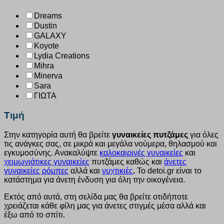
Dreams
Dustin
GALAXY
Koyote
Lydia Creations
Mihra
Minerva
Sara
ΓΙΩΤΑ
Τιμή
Στην κατηγορία αυτή θα βρείτε
γυναικείες πυτζάμες
για όλες
τις ανάγκες σας, σε μικρά και μεγάλα νούμερα, θηλασμού και
εγκυμοσύνης. Ανακαλύψτε
καλοκαιρινές γυναικείες
και
χειμωνιάτικες γυναικείες
πυτζάμες καθώς και
άνετες
γυναικείες ρόμπες
αλλά και
νυχτικιές
.
Το detoi.gr είναι το
κατάστημα για άνετη ένδυση για όλη την οικογένεια.
Εκτός από αυτά, στη σελίδα μας θα βρείτε οτιδήποτε
χρειάζεται κάθε φίλη μας για άνετες στιγμές μέσα αλλά και
έξω από το σπίτι.