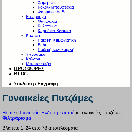
Χειμερινές
Κολάν-Μπουστάκια
Φορμάκια beBe
Εσώρουχα
Φανελάκια
Κυλοτάκια
Κορμάκια Βρεφικά
Κάλτσες
Παιδική Χειμωνιάτικη
Bebe
Παιδική καλοκαιρινή
Υπνόσακοι
Καλσόν
Μπουρνούζια
ΠΡΟΣΦΟΡΕΣ
BLOG
Σύνδεση / Εγγραφή
Γυναικείες Πυτζάμες
Home
»
Γυναικεία Ένδυση Σπιτιού
»
Γυναικείες Πυτζάμες
Φιλτράρισμα
Βλέπετε 1–24 από 78 αποτελέσματα