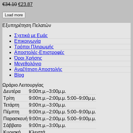
παραλλαγές.
Original
Η
€
34.10
€
23.87
Οι
price
τρέχουσα
επιλογές
was:
τιμή
Load more
μπορούν
€34.10.
είναι:
να
Εξυπηρέτηση Πελατών
€23.87.
επιλεγούν
στη
Σχετικά με Εμάς
σελίδα
Επικοινωνία
του
Τρόποι Πληρωμής
προϊόντος
Αποστολές-Επιστροφές
Όροι Χρήσης
Μεγεθολόγιο
Αναζήτηση Αποστολής
Blog
Ωράριο Λειτουργίας
Δευτέρα
9:00π.μ.–3:00μ.μ.
Τρίτη
9:00π.μ.–2:00μ.μ. 5:00–9:00μ.μ.
Τετάρτη
9:00π.μ.–3:00μ.μ.
Πέμπτη
9:00π.μ.–2:00μ.μ. 5:00–9:00μ.μ.
Παρασκευή
9:00π.μ.–2:00μ.μ. 5:00–9:00μ.μ.
Σάββατο
9:00π.μ.–3:00μ.μ.
Κυριακή
Κλειστά