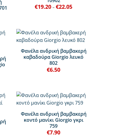
10902
ή
€
19.20
€
22.05
Price
–
701
range:
€19.20
through
€22.05
+
Φανέλα ανδρική βαμβακερή
καβαδούρα Giorgio λευκό
ερή
802
gio
€
6.50
+
Φανέλα ανδρική βαμβακερή
κοντό μανίκι Giorgio γκρι
ερή
759
€
7.90