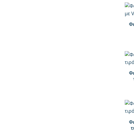
+
Φ
+
Φ
+
Φ
τ