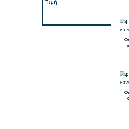
Τιμή
+
Φ
+
Φ
κ