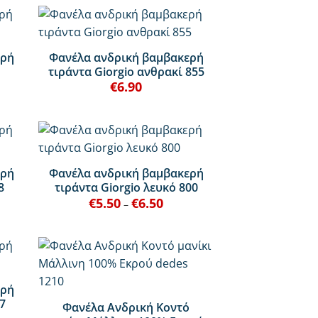
+
ερή
Φανέλα ανδρική βαμβακερή
τιράντα Giorgio ανθρακί 855
€
6.90
+
ερή
Φανέλα ανδρική βαμβακερή
8
τιράντα Giorgio λευκό 800
€
5.50
€
6.50
Price
–
range:
€5.50
through
€6.50
+
ερή
7
Φανέλα Ανδρική Κοντό