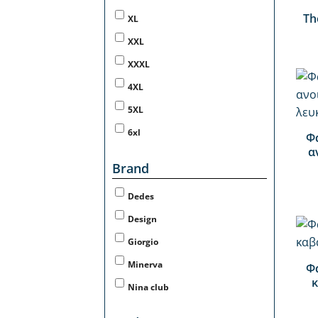
Th
XL
XXL
XXXL
4XL
+
5XL
6xl
Φ
α
Brand
Dedes
Design
+
Giorgio
Minerva
Φ
κ
Nina club