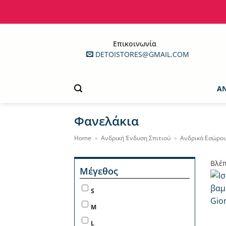
Μετάβαση
στο
περιεχόμενο
Επικοινωνία
DETOISTORES@GMAIL.COM
Α
Φανελάκια
Home
»
Ανδρική Ένδυση Σπιτιού
»
Ανδρικά Εσώρο
Βλέπ
Μέγεθος
S
+
M
L