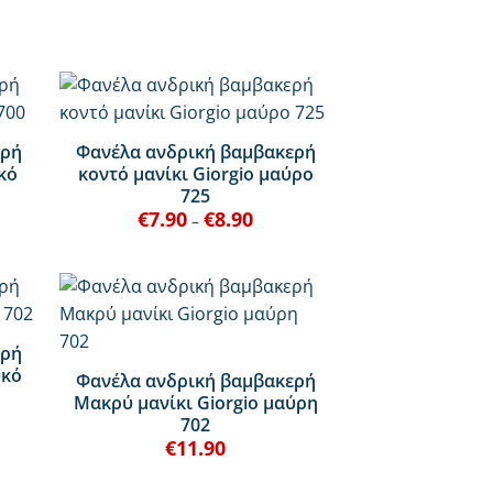
+
ερή
Φανέλα ανδρική βαμβακερή
κό
κοντό μανίκι Giorgio μαύρο
725
€
7.90
€
8.90
Price
–
:
range:
€7.90
ugh
through
€8.90
+
ερή
υκό
Φανέλα ανδρική βαμβακερή
Μακρύ μανίκι Giorgio μαύρη
702
€
11.90