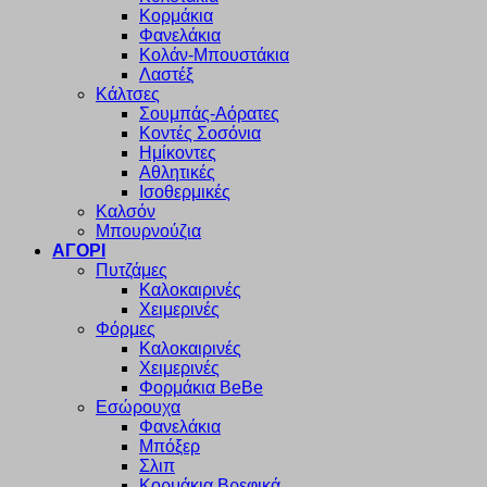
Κορμάκια
Φανελάκια
Κολάν-Μπουστάκια
Λαστέξ
Κάλτσες
Σουμπάς-Αόρατες
Κοντές Σοσόνια
Ημίκοντες
Αθλητικές
Ισοθερμικές
Καλσόν
Μπουρνούζια
ΑΓΟΡΙ
Πυτζάμες
Καλοκαιρινές
Χειμερινές
Φόρμες
Καλοκαιρινές
Χειμερινές
Φορμάκια BeBe
Εσώρουχα
Φανελάκια
Μπόξερ
Σλιπ
Κορμάκια Βρεφικά