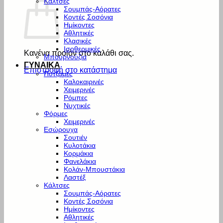
Κάλτσες
Σουμπάς-Αόρατες
Κοντές Σοσόνια
Ημίκοντες
Αθλητικές
Κλασικές
Ισοθερμικές
Κανένα προϊόν στο καλάθι σας.
Μπουρνούζια
ΓΥΝΑΙΚΑ
Επιστροφή στο κατάστημα
Πυτζάμες
Καλοκαιρινές
Χειμερινές
Ρόμπες
Νυχτικές
Φόρμες
Χειμερινές
Εσώρουχα
Σουτιέν
Κυλοτάκια
Κορμάκια
Φανελάκια
Κολάν-Μπουστάκια
Λαστέξ
Κάλτσες
Σουμπάς-Αόρατες
Κοντές Σοσόνια
Ημίκοντες
Αθλητικές