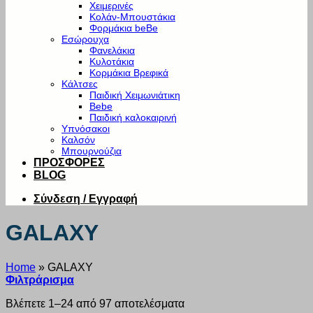
Χειμερινές
Κολάν-Μπουστάκια
Φορμάκια beBe
Εσώρουχα
Φανελάκια
Κυλοτάκια
Κορμάκια Βρεφικά
Κάλτσες
Παιδική Χειμωνιάτικη
Bebe
Παιδική καλοκαιρινή
Υπνόσακοι
Καλσόν
Μπουρνούζια
ΠΡΟΣΦΟΡΕΣ
BLOG
Σύνδεση / Εγγραφή
GALAXY
Home
»
GALAXY
Φιλτράρισμα
Βλέπετε 1–24 από 97 αποτελέσματα