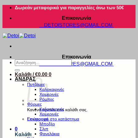
Μετάβαση
Δωρεάν μεταφορικά για παραγγελίες άνω των 50€
στο
Επικοινωνία
περιεχόμενο
DETOISTORES@GMAIL.COM
Επικοινωνία
Αναζήτηση
DETOISTORES@GMAIL.COM
για:
Καλάθι /
€
0.00
0
ΑΝΔΡΑΣ
Πυτζάμες
Καλοκαιρινές
Χειμερινές
Ρόμπες
Φόρμες
Καλοκαιρινές
Κανένα προϊόν στο καλάθι σας.
Χειμερινές
Εσώρουχα
Επιστροφή στο κατάστημα
Μποξέρ
Σλιπ
0
Φανελάκια
Καλάθι