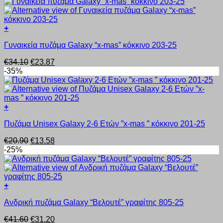
was:
τιμή
παραλλαγές.
προϊόντος
€34.10.
είναι:
Οι
€25.58.
επιλογές
+
μπορούν
Αυτό
να
Γυναικεία πυζάμα Galaxy “x-mas” κόκκινο 203-25
το
επιλεγούν
προϊόν
στη
Original
Η
€
34.10
€
23.87
έχει
σελίδα
price
τρέχουσα
-35%
πολλαπλές
του
was:
τιμή
παραλλαγές.
προϊόντος
€34.10.
είναι:
Οι
€23.87.
επιλογές
+
μπορούν
Αυτό
να
Πυζάμα Unisex Galaxy 2-6 Ετών ”x-mas ” κόκκινο 201-25
το
επιλεγούν
προϊόν
στη
Original
Η
€
20.90
€
13.58
έχει
σελίδα
price
τρέχουσα
-25%
πολλαπλές
του
was:
τιμή
παραλλαγές.
προϊόντος
€20.90.
είναι:
Οι
€13.58.
επιλογές
+
μπορούν
Αυτό
να
Ανδρική πυζάμα Galaxy “Βελουτέ” γραφίτης 805-25
το
επιλεγούν
προϊόν
στη
Original
Η
€
41.60
€
31.20
έχει
σελίδα