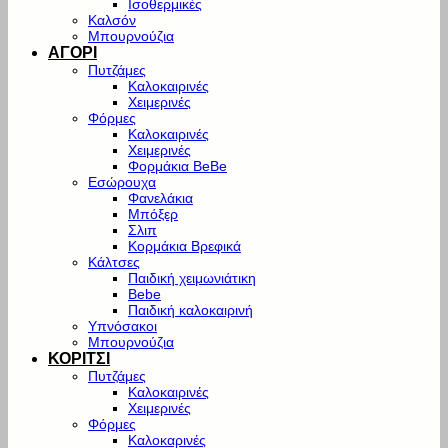
Ισοθερμικές
Καλσόν
Μπουρνούζια
ΑΓΟΡΙ
Πυτζάμες
Καλοκαιρινές
Χειμερινές
Φόρμες
Καλοκαιρινές
Χειμερινές
Φορμάκια BeBe
Εσώρουχα
Φανελάκια
Μπόξερ
Σλιπ
Κορμάκια Βρεφικά
Κάλτσες
Παιδική χειμωνιάτικη
Bebe
Παιδική καλοκαιρινή
Υπνόσακοι
Μπουρνούζια
ΚΟΡΙΤΣΙ
Πυτζάμες
Καλοκαιρινές
Χειμερινές
Φόρμες
Καλοκαρινές