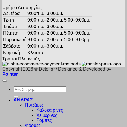
Ωράριο Λειτουργίας
Δευτέρα
9:00π.μ.–3:00μ.μ.
Τρίτη
9:00π.μ.–2:00μ.μ. 5:00–9:00μ.μ.
Τετάρτη
9:00π.μ.–3:00μ.μ.
Πέμπτη
9:00π.μ.–2:00μ.μ. 5:00–9:00μ.μ.
Παρασκευή
9:00π.μ.–2:00μ.μ. 5:00–9:00μ.μ.
Σάββατο
9:00π.μ.–3:00μ.μ.
Κυριακή
Κλειστά
Τρόποι Πληρωμής
Copyright 2026 © Detoi.gr / Designed & Developed by
Pointer
Αναζήτηση
για:
ΑΝΔΡΑΣ
Πυτζάμες
Καλοκαιρινές
Χειμερινές
Ρόμπες
Φόρμες