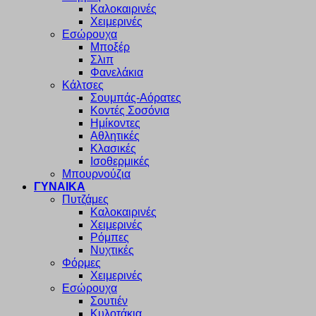
Καλοκαιρινές
Χειμερινές
Εσώρουχα
Μποξέρ
Σλιπ
Φανελάκια
Κάλτσες
Σουμπάς-Αόρατες
Κοντές Σοσόνια
Ημίκοντες
Αθλητικές
Κλασικές
Ισοθερμικές
Μπουρνούζια
ΓΥΝΑΙΚΑ
Πυτζάμες
Καλοκαιρινές
Χειμερινές
Ρόμπες
Νυχτικές
Φόρμες
Χειμερινές
Εσώρουχα
Σουτιέν
Κυλοτάκια