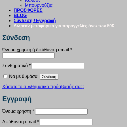
Καλσόν
Μπουρνούζια
ΠΡΟΣΦΟΡΕΣ
BLOG
Σύνδεση / Εγγραφή
Δωρεάν μεταφορικά για παραγγελίες άνω των 50€
Σύνδεση
Απαιτείται
Όνομα χρήστη ή διεύθυνση email
*
Απαιτείται
Συνθηματικό
*
Να με θυμάσαι
Σύνδεση
Χάσατε το συνθηματικό πρόσβασής σας;
Εγγραφή
Απαιτείται
Όνομα χρήστη
*
Απαιτείται
Διεύθυνση email
*