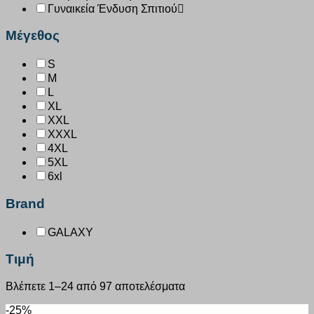
Γυναικεία Ένδυση Σπιτιού
Μέγεθος
S
M
L
XL
XXL
XXXL
4XL
5XL
6xl
Brand
GALAXY
Τιμή
Βλέπετε 1–24 από 97 αποτελέσματα
-25%