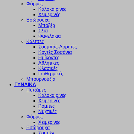
Φόρμες
Καλοκαιρινές
Χειμερινές
Εσώρουχα
Μποξέρ
Σλιπ
Φανελάκια
Κάλτσες
Σουμπάς-Αόρατες
Κοντές Σοσόνια
Ημίκοντες
Αθλητικές
Κλασικές
Ισοθερμικές
Μπουρνούζια
ΓΥΝΑΙΚΑ
Πυτζάμες
Καλοκαιρινές
Χειμερινές
Ρόμπες
Νυχτικές
Φόρμες
Χειμερινές
Εσώρουχα
Σουτιέν