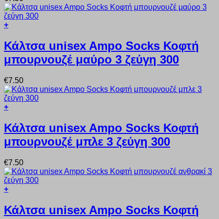
Οι
επιλογές
μπορούν
+
να
Αυτό
επιλεγούν
το
Κάλτσα unisex Ampo Socks Κοφτή
στη
προϊόν
σελίδα
μπουρνουζέ μαύρο 3 ζεύγη 300
έχει
του
πολλαπλές
προϊόντος
παραλλαγές.
€
7.50
Οι
επιλογές
μπορούν
+
να
Αυτό
επιλεγούν
το
Κάλτσα unisex Ampo Socks Κοφτή
στη
προϊόν
σελίδα
μπουρνουζέ μπλε 3 ζεύγη 300
έχει
του
πολλαπλές
προϊόντος
παραλλαγές.
€
7.50
Οι
επιλογές
μπορούν
+
να
Αυτό
επιλεγούν
το
Κάλτσα unisex Ampo Socks Κοφτή
στη
προϊόν