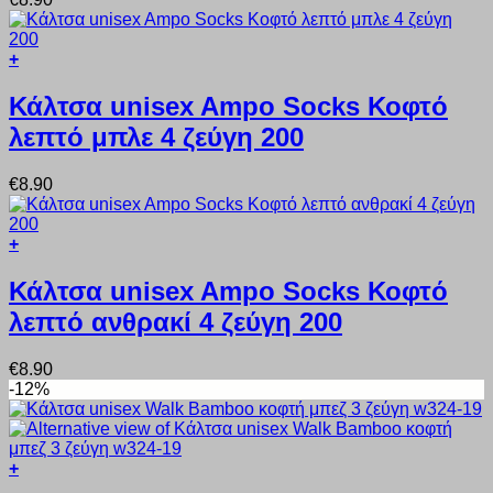
Οι
επιλογές
μπορούν
+
να
Αυτό
επιλεγούν
το
Κάλτσα unisex Ampo Socks Κοφτό
στη
προϊόν
σελίδα
λεπτό μπλε 4 ζεύγη 200
έχει
του
πολλαπλές
προϊόντος
παραλλαγές.
€
8.90
Οι
επιλογές
μπορούν
+
να
Αυτό
επιλεγούν
το
Κάλτσα unisex Ampo Socks Κοφτό
στη
προϊόν
σελίδα
λεπτό ανθρακί 4 ζεύγη 200
έχει
του
πολλαπλές
προϊόντος
παραλλαγές.
€
8.90
Οι
-12%
επιλογές
μπορούν
να
επιλεγούν
+
στη
Αυτό