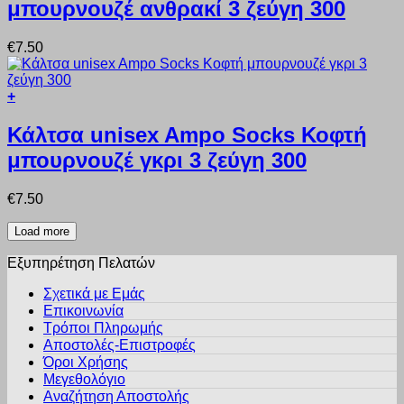
σελίδα
μπουρνουζέ ανθρακί 3 ζεύγη 300
έχει
του
πολλαπλές
προϊόντος
παραλλαγές.
€
7.50
Οι
επιλογές
μπορούν
+
να
Αυτό
επιλεγούν
το
Κάλτσα unisex Ampo Socks Κοφτή
στη
προϊόν
σελίδα
μπουρνουζέ γκρι 3 ζεύγη 300
έχει
του
πολλαπλές
προϊόντος
παραλλαγές.
€
7.50
Οι
επιλογές
Load more
μπορούν
να
Εξυπηρέτηση Πελατών
επιλεγούν
στη
Σχετικά με Εμάς
σελίδα
Επικοινωνία
του
Τρόποι Πληρωμής
προϊόντος
Αποστολές-Επιστροφές
Όροι Χρήσης
Μεγεθολόγιο
Αναζήτηση Αποστολής