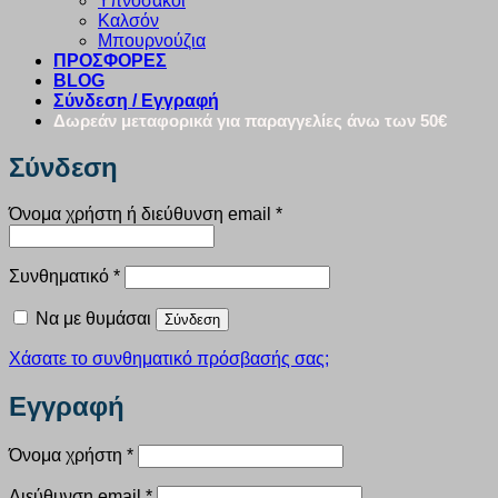
Υπνόσακοι
Καλσόν
Μπουρνούζια
ΠΡΟΣΦΟΡΕΣ
BLOG
Σύνδεση / Εγγραφή
Δωρεάν μεταφορικά για παραγγελίες άνω των 50€
Σύνδεση
Απαιτείται
Όνομα χρήστη ή διεύθυνση email
*
Απαιτείται
Συνθηματικό
*
Να με θυμάσαι
Σύνδεση
Χάσατε το συνθηματικό πρόσβασής σας;
Εγγραφή
Απαιτείται
Όνομα χρήστη
*
Απαιτείται
Διεύθυνση email
*