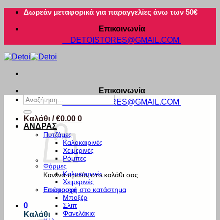
Μετάβαση
Δωρεάν μεταφορικά για παραγγελίες άνω των 50€
στο
Επικοινωνία
περιεχόμενο
DETOISTORES@GMAIL.COM
Επικοινωνία
Αναζήτηση
DETOISTORES@GMAIL.COM
για:
Καλάθι /
€
0.00
0
ΑΝΔΡΑΣ
Πυτζάμες
Καλοκαιρινές
Χειμερινές
Ρόμπες
Φόρμες
Καλοκαιρινές
Κανένα προϊόν στο καλάθι σας.
Χειμερινές
Εσώρουχα
Επιστροφή στο κατάστημα
Μποξέρ
Σλιπ
0
Φανελάκια
Καλάθι