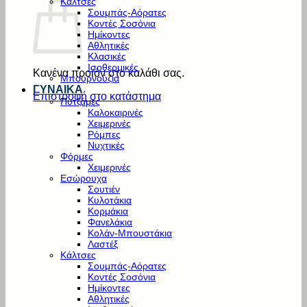
Κάλτσες
Σουμπάς-Αόρατες
Κοντές Σοσόνια
Ημίκοντες
Αθλητικές
Κλασικές
Ισοθερμικές
Κανένα προϊόν στο καλάθι σας.
Μπουρνούζια
ΓΥΝΑΙΚΑ
Επιστροφή στο κατάστημα
Πυτζάμες
Καλοκαιρινές
Χειμερινές
Ρόμπες
Νυχτικές
Φόρμες
Χειμερινές
Εσώρουχα
Σουτιέν
Κυλοτάκια
Κορμάκια
Φανελάκια
Κολάν-Μπουστάκια
Λαστέξ
Κάλτσες
Σουμπάς-Αόρατες
Κοντές Σοσόνια
Ημίκοντες
Αθλητικές