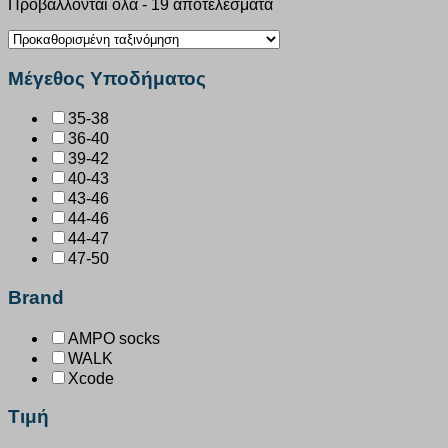
Προβάλλονται όλα - 19 αποτελέσματα
Μέγεθος Υποδήματος
35-38
36-40
39-42
40-43
43-46
44-46
44-47
47-50
Brand
AMPO socks
WALK
Xcode
Τιμή