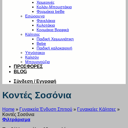
Χειμερινές
Κολάν-Μπουστάκια
Φορμάκια beBe
Εσώρουχα
Φανελάκια
Κυλοτάκια
Κορμάκια Βρεφικά
Κάλτσες
Παιδική Χειμωνιάτικη
Bebe
Παιδική καλοκαιρινή
Υπνόσακοι
Καλσόν
Μπουρνούζια
ΠΡΟΣΦΟΡΕΣ
BLOG
Σύνδεση / Εγγραφή
Κοντές Σοσόνια
Home
»
Γυναικεία Ένδυση Σπιτιού
»
Γυναικείες Κάλτσες
»
Κοντές Σοσόνια
Φιλτράρισμα