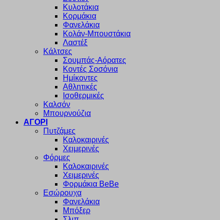
Κυλοτάκια
Κορμάκια
Φανελάκια
Κολάν-Μπουστάκια
Λαστέξ
Κάλτσες
Σουμπάς-Αόρατες
Κοντές Σοσόνια
Ημίκοντες
Αθλητικές
Ισοθερμικές
Καλσόν
Μπουρνούζια
ΑΓΟΡΙ
Πυτζάμες
Καλοκαιρινές
Χειμερινές
Φόρμες
Καλοκαιρινές
Χειμερινές
Φορμάκια BeBe
Εσώρουχα
Φανελάκια
Μπόξερ
Σλιπ