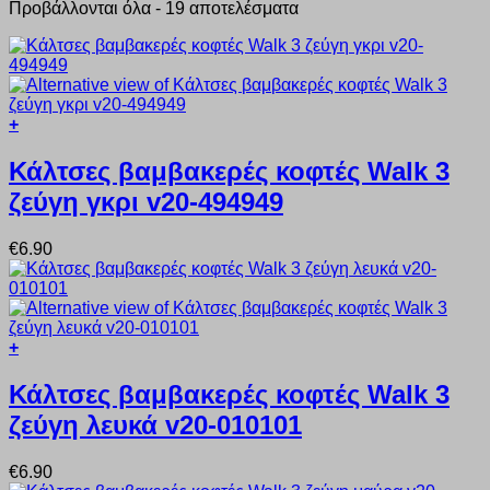
Προβάλλονται όλα - 19 αποτελέσματα
+
Αυτό
το
Κάλτσες βαμβακερές κοφτές Walk 3
προϊόν
ζεύγη γκρι v20-494949
έχει
πολλαπλές
παραλλαγές.
€
6.90
Οι
επιλογές
μπορούν
να
επιλεγούν
+
στη
Αυτό
σελίδα
το
Κάλτσες βαμβακερές κοφτές Walk 3
του
προϊόν
προϊόντος
ζεύγη λευκά v20-010101
έχει
πολλαπλές
παραλλαγές.
€
6.90
Οι