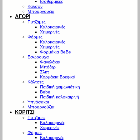
Ισοθερμικές
Καλσόν
Μπουρνούζια
ΑΓΟΡΙ
Πυτζάμες
Καλοκαιρινές
Χειμερινές
Φόρμες
Καλοκαιρινές
Χειμερινές
Φορμάκια BeBe
Εσώρουχα
Φανελάκια
Μπόξερ
Σλιπ
Κορμάκια Βρεφικά
Κάλτσες
Παιδική χειμωνιάτικη
Bebe
Παιδική καλοκαιρινή
Υπνόσακοι
Μπουρνούζια
ΚΟΡΙΤΣΙ
Πυτζάμες
Καλοκαιρινές
Χειμερινές
Φόρμες
Καλοκαρινές