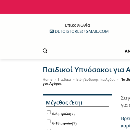
Μετάβαση
στο
περιεχόμενο
Επικοινωνία
DETOISTORES@GMAIL.COM
Α
Παιδικοί Υπνόσακοι για 
Home
»
Παιδικά
»
Είδη Ένδυσης Για Αγόρι
»
Παιδ
για Αγόρια
Στη
Μέγεθος (Έτη)
για
(7)
0-6 μηνών
Βρε
(7)
6-18 μηνών
κορ