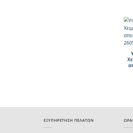
+
Χε
α
ΕΞΥΠΗΡΈΤΗΣΗ ΠΕΛΑΤΏΝ
ΩΡΆ