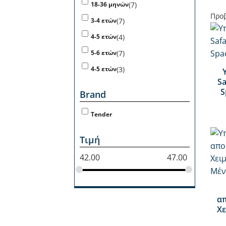
(7)
18-36 μηνών
Προβ
(7)
3-4 ετών
(4)
4-5 ετών
+
(7)
5-6 ετών
(3)
4-5 ετών
Sa
S
Brand
Tender
Τιμή
42.00
47.00
+
απ
Χε