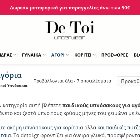
Δωρεάν μεταφορικά για παραγγελίες άνω των 50€
ΝΔΡΑΣ
ΓΥΝΑΙΚΑ
ΑΓΟΡΙ
ΚΟΡΙΤΣΙ
ΠΡΟΣΦΟΡΕΣ
BL
Αγόρια
Προβάλλονται όλα - 7 αποτελέσματα
ικοί Υπνόσακοι
ν κατηγορία αυτή βλέπετε
παιδικούς υπνόσακους για αγ
 άνετο και ζεστό ύπνο τους κρύους μήνες του χειμώνα με έν
ίτε ακόμη υπνόσακους για κορίτσια
αλλά
και παιδικές πυτζ
ίτσια
. Το detoi.gr φροντίζει για όνειρα γλυκά, προσφέροντ