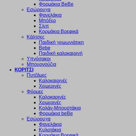
Φορμάκια BeBe
Εσώρουχα
Φανελάκια
Μπόξερ
Σλιπ
Κορμάκια Βρεφικά
Κάλτσες
Παιδική χειμωνιάτικη
Bebe
Παιδική καλοκαιρινή
Υπνόσακοι
Μπουρνούζια
ΚΟΡΙΤΣΙ
Πυτζάμες
Καλοκαιρινές
Χειμερινές
Φόρμες
Καλοκαρινές
Χειμερινές
Κολάν-Μπουστάκια
Φορμάκια beBe
Εσώρουχα
Φανελάκια
Κυλοτάκια
Κορμάκια Βρεφικά