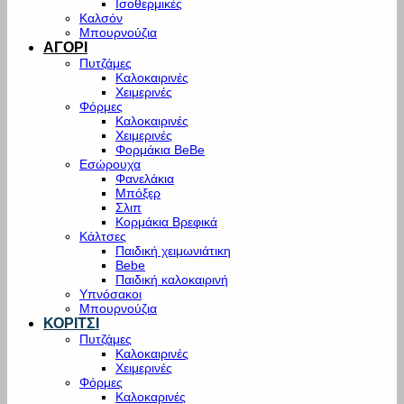
Ισοθερμικές
Καλσόν
Μπουρνούζια
ΑΓΟΡΙ
Πυτζάμες
Καλοκαιρινές
Χειμερινές
Φόρμες
Καλοκαιρινές
Χειμερινές
Φορμάκια BeBe
Εσώρουχα
Φανελάκια
Μπόξερ
Σλιπ
Κορμάκια Βρεφικά
Κάλτσες
Παιδική χειμωνιάτικη
Bebe
Παιδική καλοκαιρινή
Υπνόσακοι
Μπουρνούζια
ΚΟΡΙΤΣΙ
Πυτζάμες
Καλοκαιρινές
Χειμερινές
Φόρμες
Καλοκαρινές