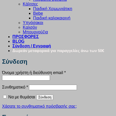
Κάλτσες
Παιδική Χειμωνιάτικη
Bebe
Παιδική καλοκαιρινή
Υπνόσακοι
Καλσόν
Μπουρνούζια
ΠΡΟΣΦΟΡΕΣ
BLOG
Σύνδεση / Εγγραφή
Δωρεάν μεταφορικά για παραγγελίες άνω των 50€
Σύνδεση
Απαιτείται
Όνομα χρήστη ή διεύθυνση email
*
Απαιτείται
Συνθηματικό
*
Να με θυμάσαι
Σύνδεση
Χάσατε το συνθηματικό πρόσβασής σας;