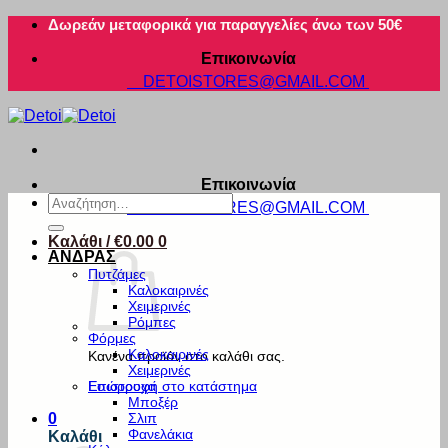
Μετάβαση
Δωρεάν μεταφορικά για παραγγελίες άνω των 50€
στο
Επικοινωνία
περιεχόμενο
DETOISTORES@GMAIL.COM
Επικοινωνία
Αναζήτηση
DETOISTORES@GMAIL.COM
για:
Καλάθι /
€
0.00
0
ΑΝΔΡΑΣ
Πυτζάμες
Καλοκαιρινές
Χειμερινές
Ρόμπες
Φόρμες
Καλοκαιρινές
Κανένα προϊόν στο καλάθι σας.
Χειμερινές
Εσώρουχα
Επιστροφή στο κατάστημα
Μποξέρ
Σλιπ
0
Φανελάκια
Καλάθι