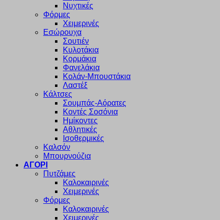
Νυχτικές
Φόρμες
Χειμερινές
Εσώρουχα
Σουτιέν
Κυλοτάκια
Κορμάκια
Φανελάκια
Κολάν-Μπουστάκια
Λαστέξ
Κάλτσες
Σουμπάς-Αόρατες
Κοντές Σοσόνια
Ημίκοντες
Αθλητικές
Ισοθερμικές
Καλσόν
Μπουρνούζια
ΑΓΟΡΙ
Πυτζάμες
Καλοκαιρινές
Χειμερινές
Φόρμες
Καλοκαιρινές
Χειμερινές