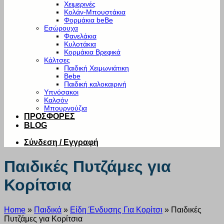
Χειμερινές
Κολάν-Μπουστάκια
Φορμάκια beBe
Εσώρουχα
Φανελάκια
Κυλοτάκια
Κορμάκια Βρεφικά
Κάλτσες
Παιδική Χειμωνιάτικη
Bebe
Παιδική καλοκαιρινή
Υπνόσακοι
Καλσόν
Μπουρνούζια
ΠΡΟΣΦΟΡΕΣ
BLOG
Σύνδεση / Εγγραφή
Παιδικές Πυτζάμες για
Κορίτσια
Home
»
Παιδικά
»
Είδη Ένδυσης Για Κορίτσι
»
Παιδικές
Πυτζάμες για Κορίτσια