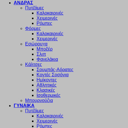
ΑΝΔΡΑΣ
Πυτζάμες
Καλοκαιρινές
Χειμερινές
Ρόμπες
Φόρμες
Καλοκαιρινές
Χειμερινές
Εσώρουχα
Μποξέρ
Σλιπ
Φανελάκια
Κάλτσες
Σουμπάς-Αόρατες
Κοντές Σοσόνια
Ημίκοντες
Αθλητικές
Κλασικές
Ισοθερμικές
Μπουρνούζια
ΓΥΝΑΙΚΑ
Πυτζάμες
Καλοκαιρινές
Χειμερινές
Ρόμπες