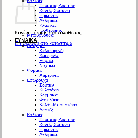
Κάλτσες
Σουμπάς-Αόρατες
Κοντές Σοσόνια
Ημίκοντες
Αθλητικές
Κλασικές
Ισοθερμικές
Κανένα προϊόν στο καλάθι σας.
Μπουρνούζια
ΓΥΝΑΙΚΑ
Επιστροφή στο κατάστημα
Πυτζάμες
Καλοκαιρινές
Χειμερινές
Ρόμπες
Νυχτικές
Φόρμες
Χειμερινές
Εσώρουχα
Σουτιέν
Κυλοτάκια
Κορμάκια
Φανελάκια
Κολάν-Μπουστάκια
Λαστέξ
Κάλτσες
Σουμπάς-Αόρατες
Κοντές Σοσόνια
Ημίκοντες
Αθλητικές