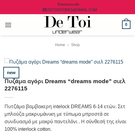
Μετάβαση
Επικοινωνία
DETOISTORES@GMAIL.COM
στο
περιεχόμενο
0
Home
»
Shop
new
Πυζάμα αγόρι Dreams “dreams mode” σιελ
2276115
Πυτζάμα βαμβακερη intelock DREAMS 6-14 ετών. Σετ
μπλούζα μακρυμάνικη με τύπωμα μπροστά σε
συνδυασμό με μακρύ παντελόνι . Η σύνθεσή της είναι
100% interlock cotton.