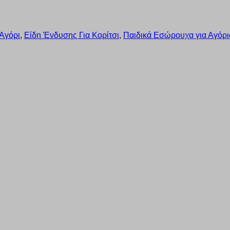
Αγόρι
,
Είδη Ένδυσης Για Κορίτσι
,
Παιδικά Εσώρουχα για Αγόρι