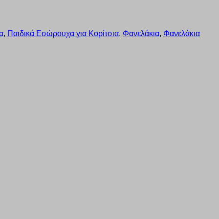
α
,
Παιδικά Εσώρουχα για Κορίτσια
,
Φανελάκια
,
Φανελάκια