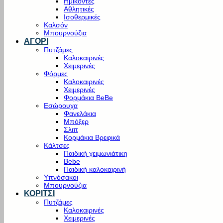
Ημίκοντες
Αθλητικές
Ισοθερμικές
Καλσόν
Μπουρνούζια
ΑΓΟΡΙ
Πυτζάμες
Καλοκαιρινές
Χειμερινές
Φόρμες
Καλοκαιρινές
Χειμερινές
Φορμάκια BeBe
Εσώρουχα
Φανελάκια
Μπόξερ
Σλιπ
Κορμάκια Βρεφικά
Κάλτσες
Παιδική χειμωνιάτικη
Bebe
Παιδική καλοκαιρινή
Υπνόσακοι
Μπουρνούζια
ΚΟΡΙΤΣΙ
Πυτζάμες
Καλοκαιρινές
Χειμερινές