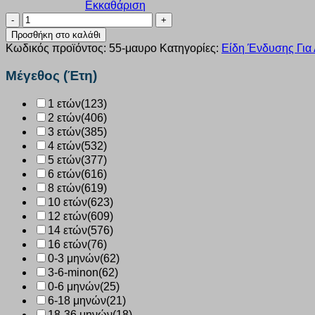
Εκκαθάριση
Φανελάκι
κοντομάνικο
Προσθήκη στο καλάθι
Nina
Κωδικός προϊόντος:
55-μαυρο
Κατηγορίες:
Είδη Ένδυσης Για 
Club
μαύρο
Μέγεθος (Έτη)
παιδικό
55
1 ετών
(123)
ποσότητα
2 ετών
(406)
3 ετών
(385)
4 ετών
(532)
5 ετών
(377)
6 ετών
(616)
8 ετών
(619)
10 ετών
(623)
12 ετών
(609)
14 ετών
(576)
16 ετών
(76)
0-3 μηνών
(62)
3-6-minon
(62)
0-6 μηνών
(25)
6-18 μηνών
(21)
18-36 μηνών
(18)