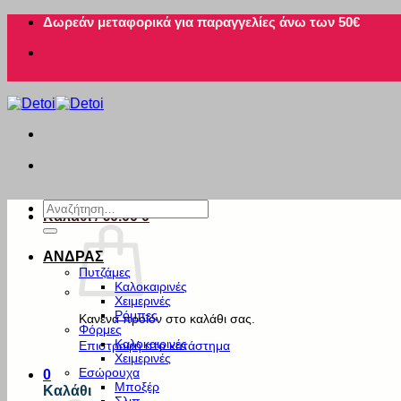
Μετάβαση
Δωρεάν μεταφορικά για παραγγελίες άνω των 50€
στο
περιεχόμενο
Αναζήτηση
Καλάθι /
€
0.00
0
για:
ΑΝΔΡΑΣ
Πυτζάμες
Καλοκαιρινές
Χειμερινές
Ρόμπες
Κανένα προϊόν στο καλάθι σας.
Φόρμες
Καλοκαιρινές
Επιστροφή στο κατάστημα
Χειμερινές
Εσώρουχα
0
Μποξέρ
Καλάθι