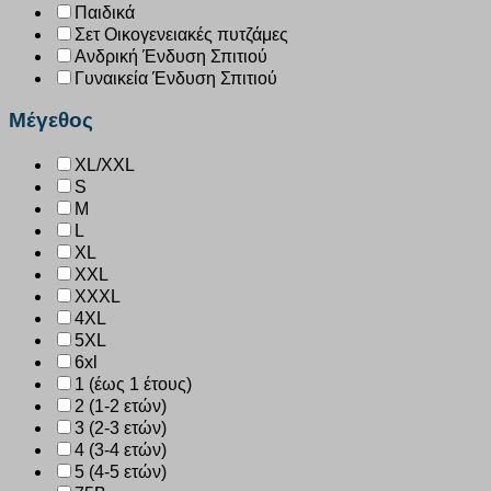
Παιδικά
Σετ Οικογενειακές πυτζάμες
Ανδρική Ένδυση Σπιτιού
Γυναικεία Ένδυση Σπιτιού
Μέγεθος
XL/XXL
S
M
L
XL
XXL
XXXL
4XL
5XL
6xl
1 (έως 1 έτους)
2 (1-2 ετών)
3 (2-3 ετών)
4 (3-4 ετών)
5 (4-5 ετών)