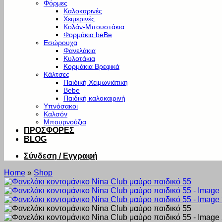
Φόρμες
Καλοκαρινές
Χειμερινές
Κολάν-Μπουστάκια
Φορμάκια beBe
Εσώρουχα
Φανελάκια
Κυλοτάκια
Κορμάκια Βρεφικά
Κάλτσες
Παιδική Χειμωνιάτικη
Bebe
Παιδική καλοκαιρινή
Υπνόσακοι
Καλσόν
Μπουρνούζια
ΠΡΟΣΦΟΡΕΣ
BLOG
Σύνδεση / Εγγραφή
Home
»
Shop