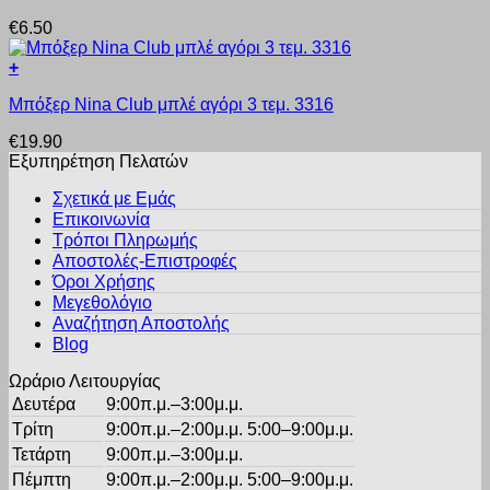
προϊόν
να
€
6.50
έχει
επιλεγούν
πολλαπλές
στη
+
παραλλαγές.
σελίδα
Αυτό
Οι
του
Μπόξερ Nina Club μπλέ αγόρι 3 τεμ. 3316
το
επιλογές
προϊόντος
προϊόν
μπορούν
€
19.90
έχει
να
Εξυπηρέτηση Πελατών
πολλαπλές
επιλεγούν
παραλλαγές.
στη
Σχετικά με Εμάς
Οι
σελίδα
Επικοινωνία
επιλογές
του
Τρόποι Πληρωμής
μπορούν
προϊόντος
Αποστολές-Επιστροφές
να
Όροι Χρήσης
επιλεγούν
στη
Μεγεθολόγιο
σελίδα
Αναζήτηση Αποστολής
του
Blog
προϊόντος
Ωράριο Λειτουργίας
Δευτέρα
9:00π.μ.–3:00μ.μ.
Τρίτη
9:00π.μ.–2:00μ.μ. 5:00–9:00μ.μ.
Τετάρτη
9:00π.μ.–3:00μ.μ.
Πέμπτη
9:00π.μ.–2:00μ.μ. 5:00–9:00μ.μ.