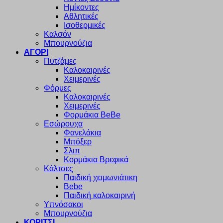
Ημίκοντες
Αθλητικές
Ισοθερμικές
Καλσόν
Μπουρνούζια
ΑΓΟΡΙ
Πυτζάμες
Καλοκαιρινές
Χειμερινές
Φόρμες
Καλοκαιρινές
Χειμερινές
Φορμάκια BeBe
Εσώρουχα
Φανελάκια
Μπόξερ
Σλιπ
Κορμάκια Βρεφικά
Κάλτσες
Παιδική χειμωνιάτικη
Bebe
Παιδική καλοκαιρινή
Υπνόσακοι
Μπουρνούζια
ΚΟΡΙΤΣΙ