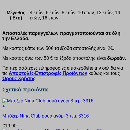
Μέγεθος
4 ετών, 6 ετών, 8 ετών, 10 ετών, 12 ετών, 14
('Ετη)
ετών, 16 ετών
Αποστολές παραγγελιών πραγματοποιούνται σε όλη
την Ελλάδα.
Με κόστος κάτω των 50€ τα έξοδα αποστολής είναι 2€.
Με κόστος άνω των 50 € τα έξοδα αποστολής είναι
δωρεάν.
Για περισσότερες πληροφορίες επισκεφθείτε την σελίδα για
τις
Αποστολές-Επιστροφές Προϊόντων
καθώς και τους
Όρους Χρήσης
Σχετικά προϊόντα
+
Αυτό
Μπόξερ Nina Club ρουά αγόρι 3 τεμ. 3316
το
προϊόν
€
19.90
έχει