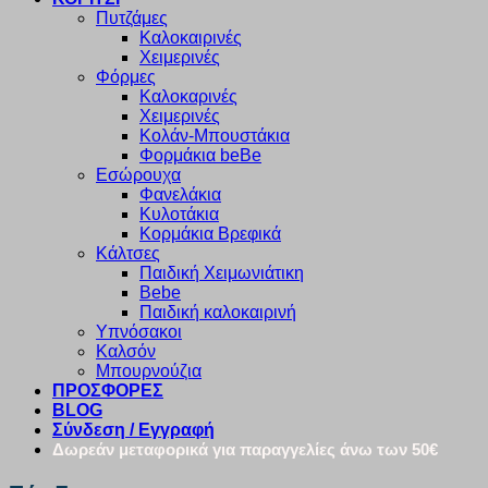
Πυτζάμες
Καλοκαιρινές
Χειμερινές
Φόρμες
Καλοκαρινές
Χειμερινές
Κολάν-Μπουστάκια
Φορμάκια beBe
Εσώρουχα
Φανελάκια
Κυλοτάκια
Κορμάκια Βρεφικά
Κάλτσες
Παιδική Χειμωνιάτικη
Bebe
Παιδική καλοκαιρινή
Υπνόσακοι
Καλσόν
Μπουρνούζια
ΠΡΟΣΦΟΡΕΣ
BLOG
Σύνδεση / Εγγραφή
Δωρεάν μεταφορικά για παραγγελίες άνω των 50€