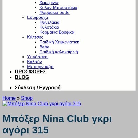
Χειμερινές
Κολάν-Μπουστάκια
Φορμάκια beBe
Εσώρουχα
Φανελάκια
Κυλοτάκια
Κορμάκια Βρεφικά
Κάλτσες
Παιδική Χειμωνιάτικη
Bebe
Παιδική καλοκαιρινή
Υπνόσακοι
Καλσόν
Μπουρνούζια
ΠΡΟΣΦΟΡΕΣ
BLOG
Σύνδεση / Εγγραφή
Home
»
Shop
Μπόξερ Nina Club γκρι
αγόρι 315