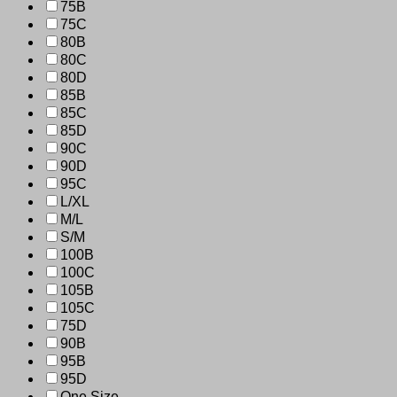
75B
75C
80B
80C
80D
85B
85C
85D
90C
90D
95C
L/XL
M/L
S/M
100B
100C
105B
105C
75D
90B
95B
95D
One Size