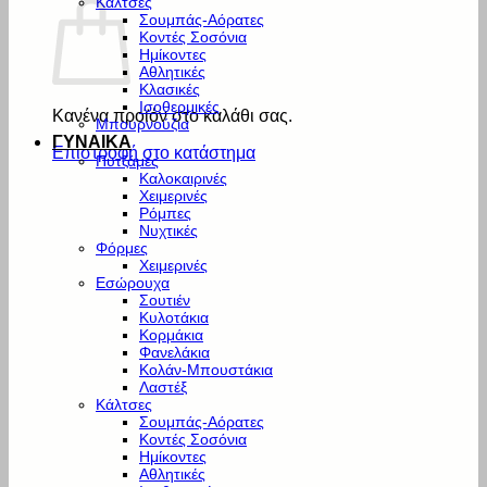
Κάλτσες
Σουμπάς-Αόρατες
Κοντές Σοσόνια
Ημίκοντες
Αθλητικές
Κλασικές
Ισοθερμικές
Κανένα προϊόν στο καλάθι σας.
Μπουρνούζια
ΓΥΝΑΙΚΑ
Επιστροφή στο κατάστημα
Πυτζάμες
Καλοκαιρινές
Χειμερινές
Ρόμπες
Νυχτικές
Φόρμες
Χειμερινές
Εσώρουχα
Σουτιέν
Κυλοτάκια
Κορμάκια
Φανελάκια
Κολάν-Μπουστάκια
Λαστέξ
Κάλτσες
Σουμπάς-Αόρατες
Κοντές Σοσόνια
Ημίκοντες
Αθλητικές