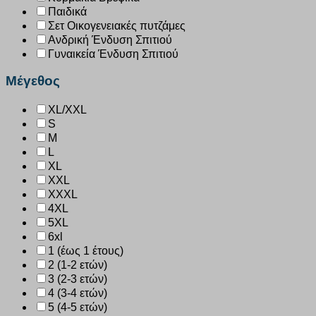
Παιδικά
Σετ Οικογενειακές πυτζάμες
Ανδρική Ένδυση Σπιτιού
Γυναικεία Ένδυση Σπιτιού
Μέγεθος
XL/XXL
S
M
L
XL
XXL
XXXL
4XL
5XL
6xl
1 (έως 1 έτους)
2 (1-2 ετών)
3 (2-3 ετών)
4 (3-4 ετών)
5 (4-5 ετών)