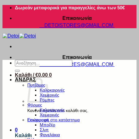
Μετάβαση
Δωρεάν μεταφορικά για παραγγελίες άνω των 50€
στο
Επικοινωνία
περιεχόμενο
DETOISTORES@GMAIL.COM
Επικοινωνία
Αναζήτηση
DETOISTORES@GMAIL.COM
για:
Καλάθι /
€
0.00
0
ΑΝΔΡΑΣ
Πυτζάμες
Καλοκαιρινές
Χειμερινές
Ρόμπες
Φόρμες
Καλοκαιρινές
Κανένα προϊόν στο καλάθι σας.
Χειμερινές
Εσώρουχα
Επιστροφή στο κατάστημα
Μποξέρ
Σλιπ
0
Φανελάκια
Καλάθι