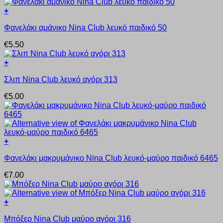
πολλαπλές
+
παραλλαγές.
Αυτό
Οι
Φανελάκι αμάνικο Nina Club λευκό παιδικό 50
το
επιλογές
προϊόν
μπορούν
€
5.50
έχει
να
πολλαπλές
επιλεγούν
+
παραλλαγές.
στη
Αυτό
Οι
σελίδα
Σλιπ Nina Club λευκό αγόρι 313
το
επιλογές
του
προϊόν
μπορούν
προϊόντος
€
5.00
έχει
να
πολλαπλές
επιλεγούν
παραλλαγές.
στη
Οι
σελίδα
επιλογές
του
+
μπορούν
προϊόντος
Αυτό
να
Φανελάκι μακρυμάνικο Nina Club λευκό-μαύρο παιδικό 6465
το
επιλεγούν
προϊόν
στη
€
7.00
έχει
σελίδα
πολλαπλές
του
παραλλαγές.
προϊόντος
+
Οι
Αυτό
επιλογές
Μπόξερ Nina Club μαύρο αγόρι 316
το
μπορούν