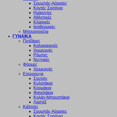
Σουμπάς-Αόρατες
Κοντές Σοσόνια
Ημίκοντες
Αθλητικές
Κλασικές
Ισοθερμικές
Μπουρνούζια
ΓΥΝΑΙΚΑ
Πυτζάμες
Καλοκαιρινές
Χειμερινές
Ρόμπες
Νυχτικές
Φόρμες
Χειμερινές
Εσώρουχα
Σουτιέν
Κυλοτάκια
Κορμάκια
Φανελάκια
Κολάν-Μπουστάκια
Λαστέξ
Κάλτσες
Σουμπάς-Αόρατες
Κοντές Σοσόνια