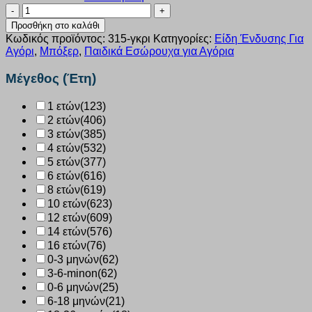
Μπόξερ
Nina
Προσθήκη στο καλάθι
Club
Κωδικός προϊόντος:
315-γκρι
Κατηγορίες:
Είδη Ένδυσης Για
γκρι
Αγόρι
,
Μπόξερ
,
Παιδικά Εσώρουχα για Αγόρια
αγόρι
315
Μέγεθος (Έτη)
ποσότητα
1 ετών
(123)
2 ετών
(406)
3 ετών
(385)
4 ετών
(532)
5 ετών
(377)
6 ετών
(616)
8 ετών
(619)
10 ετών
(623)
12 ετών
(609)
14 ετών
(576)
16 ετών
(76)
0-3 μηνών
(62)
3-6-minon
(62)
0-6 μηνών
(25)
6-18 μηνών
(21)