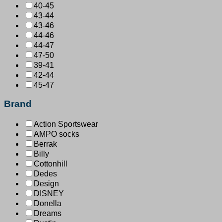
40-45
43-44
43-46
44-46
44-47
47-50
39-41
42-44
45-47
Brand
Action Sportswear
AMPO socks
Berrak
Billy
Cottonhill
Dedes
Design
DISNEY
Donella
Dreams