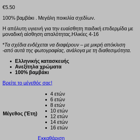
€
5.50
100% βαμβάκι . Μεγάλη ποικιλία σχεδίων.
Η απόλυτη υγιεινή για την ευαίσθητη παιδική επιδερμίδα με
μοναδική αίσθηση απαλότητας.Ηλικίες 4-16
*
Τα σχέδια ενδέχεται να διαφέρουν – με μικρή απόκλιση
-από αυτά της φωτογραφίας, ανάλογα με τη διαθεσιμότητα.
Eλληνικής κατασκευής
Ανεξίτηλα χρώματα
100% βαμβάκι
Βρείτε το μέγεθός σας!
4 ετών
6 ετών
8 ετών
10 ετών
Μέγεθος ('Ετη)
12 ετών
14 ετών
16 ετών
Εκκαθάριση