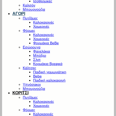
Ισοθερμικές
Καλσόν
Μπουρνούζια
ΑΓΟΡΙ
Πυτζάμες
Καλοκαιρινές
Χειμερινές
Φόρμες
Καλοκαιρινές
Χειμερινές
Φορμάκια BeBe
Εσώρουχα
Φανελάκια
Μπόξερ
Σλιπ
Κορμάκια Βρεφικά
Κάλτσες
Παιδική χειμωνιάτικη
Bebe
Παιδική καλοκαιρινή
Υπνόσακοι
Μπουρνούζια
ΚΟΡΙΤΣΙ
Πυτζάμες
Καλοκαιρινές
Χειμερινές
Φόρμες
Καλοκαρινές