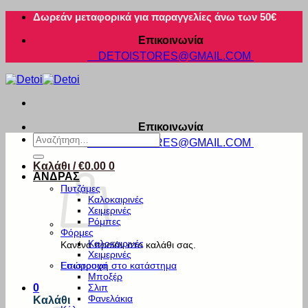
Μετάβαση
Δωρεάν μεταφορικά για παραγγελίες άνω των 50€
στο
Επικοινωνία
περιεχόμενο
DETOISTORES@GMAIL.COM
Επικοινωνία
Αναζήτηση
DETOISTORES@GMAIL.COM
για:
Καλάθι /
€
0.00
0
ΑΝΔΡΑΣ
Πυτζάμες
Καλοκαιρινές
Χειμερινές
Ρόμπες
Φόρμες
Καλοκαιρινές
Κανένα προϊόν στο καλάθι σας.
Χειμερινές
Εσώρουχα
Επιστροφή στο κατάστημα
Μποξέρ
Σλιπ
0
Φανελάκια
Καλάθι