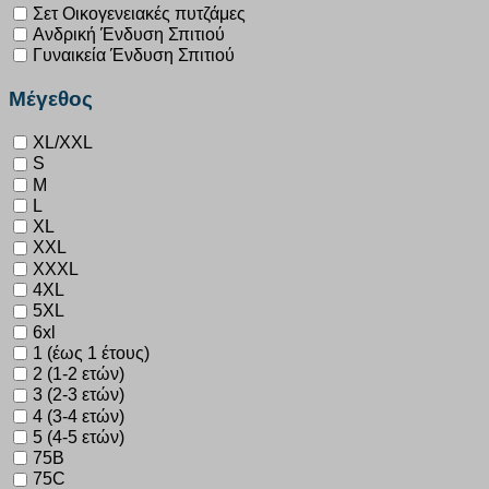
Σετ Οικογενειακές πυτζάμες
Ανδρική Ένδυση Σπιτιού
Γυναικεία Ένδυση Σπιτιού
Μέγεθος
XL/XXL
S
M
L
XL
XXL
XXXL
4XL
5XL
6xl
1 (έως 1 έτους)
2 (1-2 ετών)
3 (2-3 ετών)
4 (3-4 ετών)
5 (4-5 ετών)
75B
75C