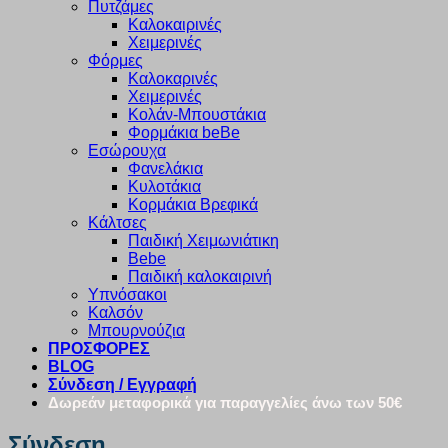
Πυτζάμες
Καλοκαιρινές
Χειμερινές
Φόρμες
Καλοκαρινές
Χειμερινές
Κολάν-Μπουστάκια
Φορμάκια beBe
Εσώρουχα
Φανελάκια
Κυλοτάκια
Κορμάκια Βρεφικά
Κάλτσες
Παιδική Χειμωνιάτικη
Bebe
Παιδική καλοκαιρινή
Υπνόσακοι
Καλσόν
Μπουρνούζια
ΠΡΟΣΦΟΡΕΣ
BLOG
Σύνδεση / Εγγραφή
Δωρεάν μεταφορικά για παραγγελίες άνω των 50€
Σύνδεση