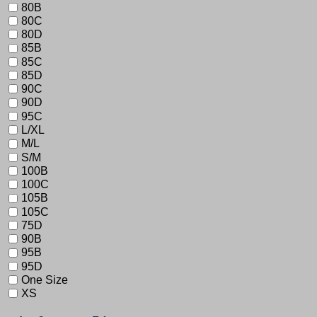
80B
80C
80D
85B
85C
85D
90C
90D
95C
L/XL
M/L
S/M
100B
100C
105B
105C
75D
90B
95B
95D
One Size
XS