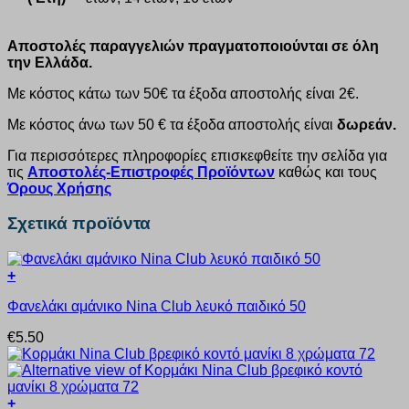
Αποστολές παραγγελιών πραγματοποιούνται σε όλη
την Ελλάδα.
Με κόστος κάτω των 50€ τα έξοδα αποστολής είναι 2€.
Με κόστος άνω των 50 € τα έξοδα αποστολής είναι
δωρεάν.
Για περισσότερες πληροφορίες επισκεφθείτε την σελίδα για
τις
Αποστολές-Επιστροφές Προϊόντων
καθώς και τους
Όρους Χρήσης
Σχετικά προϊόντα
+
Αυτό
Φανελάκι αμάνικο Nina Club λευκό παιδικό 50
το
προϊόν
€
5.50
έχει
πολλαπλές
παραλλαγές.
Οι
+
επιλογές