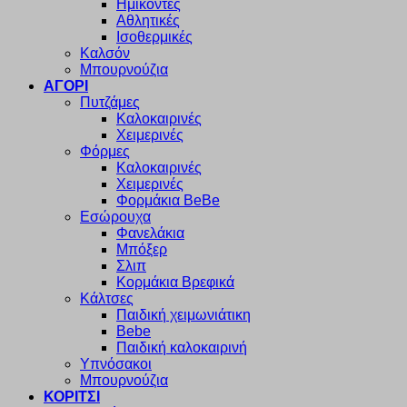
Ημίκοντες
Αθλητικές
Ισοθερμικές
Καλσόν
Μπουρνούζια
ΑΓΟΡΙ
Πυτζάμες
Καλοκαιρινές
Χειμερινές
Φόρμες
Καλοκαιρινές
Χειμερινές
Φορμάκια BeBe
Εσώρουχα
Φανελάκια
Μπόξερ
Σλιπ
Κορμάκια Βρεφικά
Κάλτσες
Παιδική χειμωνιάτικη
Bebe
Παιδική καλοκαιρινή
Υπνόσακοι
Μπουρνούζια
ΚΟΡΙΤΣΙ