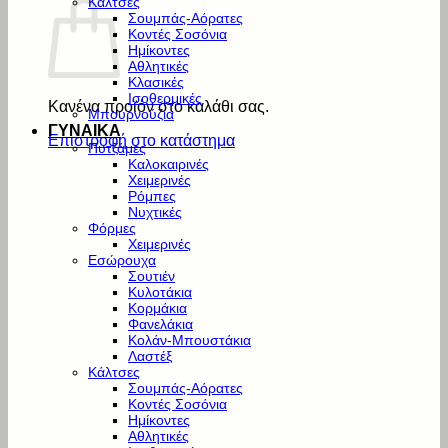
Κάλτσες
Σουμπάς-Αόρατες
Κοντές Σοσόνια
Ημίκοντες
Αθλητικές
Κλασικές
Ισοθερμικές
Κανένα προϊόν στο καλάθι σας.
Μπουρνούζια
ΓΥΝΑΙΚΑ
Επιστροφή στο κατάστημα
Πυτζάμες
Καλοκαιρινές
Χειμερινές
Ρόμπες
Νυχτικές
Φόρμες
Χειμερινές
Εσώρουχα
Σουτιέν
Κυλοτάκια
Κορμάκια
Φανελάκια
Κολάν-Μπουστάκια
Λαστέξ
Κάλτσες
Σουμπάς-Αόρατες
Κοντές Σοσόνια
Ημίκοντες
Αθλητικές