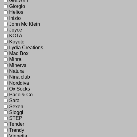
GALAXY
Giorgio
Helios
Inizio
John Mc Klein
Joyce
KOTA
Koyote
Lydia Creations
Mad Box
Mihra
Minerva
Natura
Nina club
Norddiva
Ox Socks
Paco & Co
Sara
Sexen
Sloggi
STEP
Tender
Trendy
Vienetta