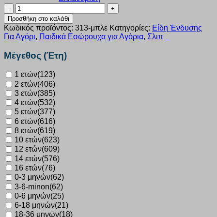
Σλιπ
Nina
Προσθήκη στο καλάθι
Club
Κωδικός προϊόντος:
313-μπλε
Κατηγορίες:
Είδη Ένδυσης
μπλε
Για Αγόρι
,
Παιδικά Εσώρουχα για Αγόρια
,
Σλιπ
αγόρι
313
Μέγεθος (Έτη)
ποσότητα
1 ετών
(123)
2 ετών
(406)
3 ετών
(385)
4 ετών
(532)
5 ετών
(377)
6 ετών
(616)
8 ετών
(619)
10 ετών
(623)
12 ετών
(609)
14 ετών
(576)
16 ετών
(76)
0-3 μηνών
(62)
3-6-minon
(62)
0-6 μηνών
(25)
6-18 μηνών
(21)
18-36 μηνών
(18)