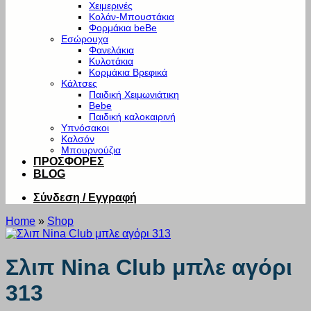
Χειμερινές
Κολάν-Μπουστάκια
Φορμάκια beBe
Εσώρουχα
Φανελάκια
Κυλοτάκια
Κορμάκια Βρεφικά
Κάλτσες
Παιδική Χειμωνιάτικη
Bebe
Παιδική καλοκαιρινή
Υπνόσακοι
Καλσόν
Μπουρνούζια
ΠΡΟΣΦΟΡΕΣ
BLOG
Σύνδεση / Εγγραφή
Home
»
Shop
Σλιπ Nina Club μπλε αγόρι
313