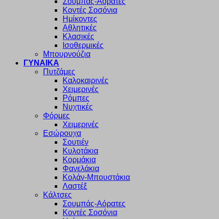
Σουμπάς-Αόρατες
Κοντές Σοσόνια
Ημίκοντες
Αθλητικές
Κλασικές
Ισοθερμικές
Μπουρνούζια
ΓΥΝΑΙΚΑ
Πυτζάμες
Καλοκαιρινές
Χειμερινές
Ρόμπες
Νυχτικές
Φόρμες
Χειμερινές
Εσώρουχα
Σουτιέν
Κυλοτάκια
Κορμάκια
Φανελάκια
Κολάν-Μπουστάκια
Λαστέξ
Κάλτσες
Σουμπάς-Αόρατες
Κοντές Σοσόνια