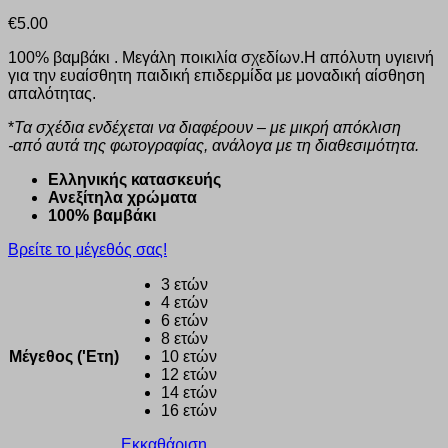
€
5.00
100% βαμβάκι . Μεγάλη ποικιλία σχεδίων.Η απόλυτη υγιεινή
για την ευαίσθητη παιδική επιδερμίδα με μοναδική αίσθηση
απαλότητας.
*
Τα σχέδια ενδέχεται να διαφέρουν – με μικρή απόκλιση
-από αυτά της φωτογραφίας, ανάλογα με τη διαθεσιμότητα.
Eλληνικής κατασκευής
Ανεξίτηλα χρώματα
100% βαμβάκι
Βρείτε το μέγεθός σας!
3 ετών
4 ετών
6 ετών
8 ετών
Μέγεθος ('Ετη)
10 ετών
12 ετών
14 ετών
16 ετών
Εκκαθάριση