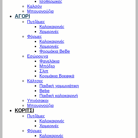
Ισοθερμικές
Καλσόν
Μπουρνούζια
ΑΓΟΡΙ
Πυτζάμες
Καλοκαιρινές
Χειμερινές
Φόρμες
Καλοκαιρινές
Χειμερινές
Φορμάκια BeBe
Εσώρουχα
Φανελάκια
Μπόξερ
Σλιπ
Κορμάκια Βρεφικά
Κάλτσες
Παιδική χειμωνιάτικη
Bebe
Παιδική καλοκαιρινή
Υπνόσακοι
Μπουρνούζια
ΚΟΡΙΤΣΙ
Πυτζάμες
Καλοκαιρινές
Χειμερινές
Φόρμες
Καλοκαρινές