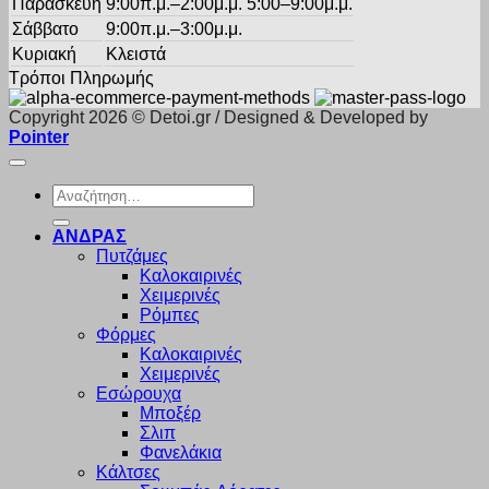
Παρασκευή
9:00π.μ.–2:00μ.μ. 5:00–9:00μ.μ.
Σάββατο
9:00π.μ.–3:00μ.μ.
Κυριακή
Κλειστά
Τρόποι Πληρωμής
Copyright 2026 © Detoi.gr / Designed & Developed by
Pointer
Αναζήτηση
για:
ΑΝΔΡΑΣ
Πυτζάμες
Καλοκαιρινές
Χειμερινές
Ρόμπες
Φόρμες
Καλοκαιρινές
Χειμερινές
Εσώρουχα
Μποξέρ
Σλιπ
Φανελάκια
Κάλτσες