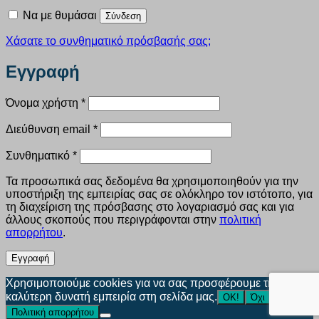
Να με θυμάσαι
Σύνδεση
Χάσατε το συνθηματικό πρόσβασής σας;
Εγγραφή
Απαιτείται
Όνομα χρήστη
*
Απαιτείται
Διεύθυνση email
*
Απαιτείται
Συνθηματικό
*
Τα προσωπικά σας δεδομένα θα χρησιμοποιηθούν για την
υποστήριξη της εμπειρίας σας σε ολόκληρο τον ιστότοπο, για
τη διαχείριση της πρόσβασης στο λογαριασμό σας και για
άλλους σκοπούς που περιγράφονται στην
πολιτική
απορρήτου
.
Εγγραφή
Χρησιμοποιούμε cookies για να σας προσφέρουμε την
καλύτερη δυνατή εμπειρία στη σελίδα μας.
ΟΚ!
Όχι
Πολιτική απορρήτου