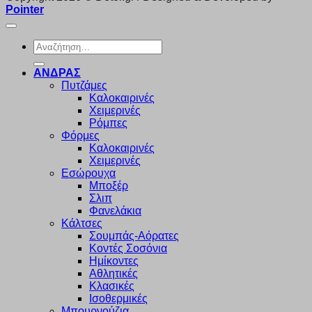
Pointer
Αναζήτηση
για:
ΑΝΔΡΑΣ
Πυτζάμες
Καλοκαιρινές
Χειμερινές
Ρόμπες
Φόρμες
Καλοκαιρινές
Χειμερινές
Εσώρουχα
Μποξέρ
Σλιπ
Φανελάκια
Κάλτσες
Σουμπάς-Αόρατες
Κοντές Σοσόνια
Ημίκοντες
Αθλητικές
Κλασικές
Ισοθερμικές
Μπουρνούζια