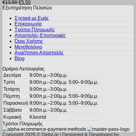
Original
Η
€
13.50
€
5.50
έχει
στη
price
τρέχουσα
Εξυπηρέτηση Πελατών
πολλαπλές
σελίδα
was:
τιμή
παραλλαγές.
του
Σχετικά με Εμάς
€13.50.
είναι:
Οι
προϊόντος
Επικοινωνία
€5.50.
επιλογές
Τρόποι Πληρωμής
μπορούν
Αποστολές-Επιστροφές
να
Όροι Χρήσης
επιλεγούν
στη
Μεγεθολόγιο
σελίδα
Αναζήτηση Αποστολής
του
Blog
προϊόντος
Ωράριο Λειτουργίας
Δευτέρα
9:00π.μ.–3:00μ.μ.
Τρίτη
9:00π.μ.–2:00μ.μ. 5:00–9:00μ.μ.
Τετάρτη
9:00π.μ.–3:00μ.μ.
Πέμπτη
9:00π.μ.–2:00μ.μ. 5:00–9:00μ.μ.
Παρασκευή
9:00π.μ.–2:00μ.μ. 5:00–9:00μ.μ.
Σάββατο
9:00π.μ.–3:00μ.μ.
Κυριακή
Κλειστά
Τρόποι Πληρωμής
Copyright 2026 © Detoi.gr / Designed & Developed by