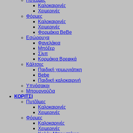
Πυτζάμες
Καλοκαιρινές
Χειμερινές
Φόρμες
Καλοκαιρινές
Χειμερινές
Φορμάκια BeBe
Εσώρουχα
Φανελάκια
Μπόξερ
Σλιπ
Κορμάκια Βρεφικά
Κάλτσες
Παιδική χειμωνιάτικη
Bebe
Παιδική καλοκαιρινή
Υπνόσακοι
Μπουρνούζια
ΚΟΡΙΤΣΙ
Πυτζάμες
Καλοκαιρινές
Χειμερινές
Φόρμες
Καλοκαρινές
Χειμερινές