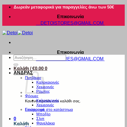
Μετάβαση
Δωρεάν μεταφορικά για παραγγελίες άνω των 50€
στο
Επικοινωνία
περιεχόμενο
DETOISTORES@GMAIL.COM
Επικοινωνία
Αναζήτηση
DETOISTORES@GMAIL.COM
για:
Καλάθι /
€
0.00
0
ΑΝΔΡΑΣ
Πυτζάμες
Καλοκαιρινές
Χειμερινές
Ρόμπες
Φόρμες
Καλοκαιρινές
Κανένα προϊόν στο καλάθι σας.
Χειμερινές
Εσώρουχα
Επιστροφή στο κατάστημα
Μποξέρ
Σλιπ
0
Φανελάκια
Καλάθι