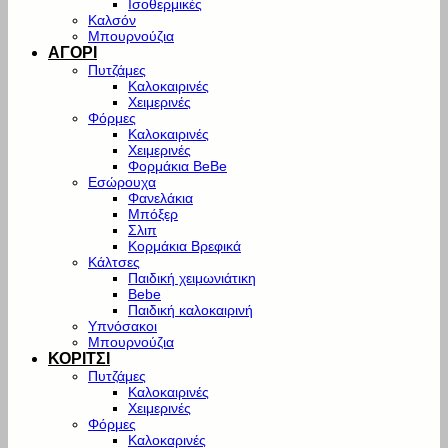
Ισοθερμικές
Καλσόν
Μπουρνούζια
ΑΓΟΡΙ
Πυτζάμες
Καλοκαιρινές
Χειμερινές
Φόρμες
Καλοκαιρινές
Χειμερινές
Φορμάκια BeBe
Εσώρουχα
Φανελάκια
Μπόξερ
Σλιπ
Κορμάκια Βρεφικά
Κάλτσες
Παιδική χειμωνιάτικη
Bebe
Παιδική καλοκαιρινή
Υπνόσακοι
Μπουρνούζια
ΚΟΡΙΤΣΙ
Πυτζάμες
Καλοκαιρινές
Χειμερινές
Φόρμες
Καλοκαρινές