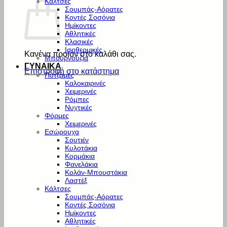
Κάλτσες
Σουμπάς-Αόρατες
Κοντές Σοσόνια
Ημίκοντες
Αθλητικές
Κλασικές
Ισοθερμικές
Κανένα προϊόν στο καλάθι σας.
Μπουρνούζια
ΓΥΝΑΙΚΑ
Επιστροφή στο κατάστημα
Πυτζάμες
Καλοκαιρινές
Χειμερινές
Ρόμπες
Νυχτικές
Φόρμες
Χειμερινές
Εσώρουχα
Σουτιέν
Κυλοτάκια
Κορμάκια
Φανελάκια
Κολάν-Μπουστάκια
Λαστέξ
Κάλτσες
Σουμπάς-Αόρατες
Κοντές Σοσόνια
Ημίκοντες
Αθλητικές