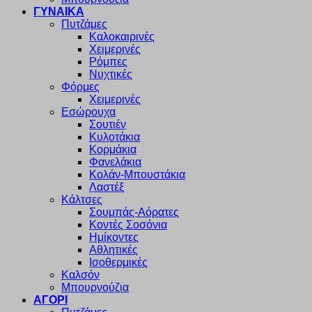
ΓΥΝΑΙΚΑ
Πυτζάμες
Καλοκαιρινές
Χειμερινές
Ρόμπες
Νυχτικές
Φόρμες
Χειμερινές
Εσώρουχα
Σουτιέν
Κυλοτάκια
Κορμάκια
Φανελάκια
Κολάν-Μπουστάκια
Λαστέξ
Κάλτσες
Σουμπάς-Αόρατες
Κοντές Σοσόνια
Ημίκοντες
Αθλητικές
Ισοθερμικές
Καλσόν
Μπουρνούζια
ΑΓΟΡΙ