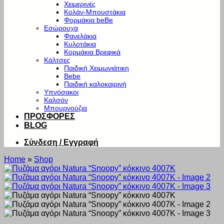
Χειμερινές
Κολάν-Μπουστάκια
Φορμάκια beBe
Εσώρουχα
Φανελάκια
Κυλοτάκια
Κορμάκια Βρεφικά
Κάλτσες
Παιδική Χειμωνιάτικη
Bebe
Παιδική καλοκαιρινή
Υπνόσακοι
Καλσόν
Μπουρνούζια
ΠΡΟΣΦΟΡΕΣ
BLOG
Σύνδεση / Εγγραφή
Home
»
Shop