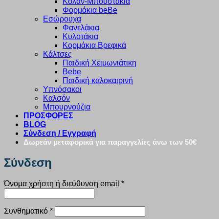
Κολάν-Μπουστάκια
Φορμάκια beBe
Εσώρουχα
Φανελάκια
Κυλοτάκια
Κορμάκια Βρεφικά
Κάλτσες
Παιδική Χειμωνιάτικη
Bebe
Παιδική καλοκαιρινή
Υπνόσακοι
Καλσόν
Μπουρνούζια
ΠΡΟΣΦΟΡΕΣ
BLOG
Σύνδεση / Εγγραφή
Δωρεάν μεταφορικά για παραγγελίες άνω των 50€
Σύνδεση
Απαιτείται
Όνομα χρήστη ή διεύθυνση email
*
Απαιτείται
Συνθηματικό
*