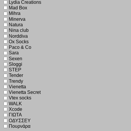
Lydia Creations
Mad Box
Mihra
Minerva
Natura
Nina club
Norddiva
Ox Socks
Paco & Co
Sara
Sexen
Sloggi
STEP
Tender
Trendy
Vienetta
Vienetta Secret
Vtex socks
WALK
Xcode
ΓΙΩΤΑ
ΟΔΥΣΣΕΥ
Πουρνάρα