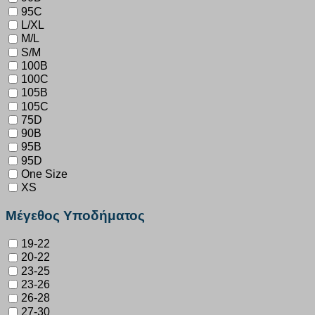
95C
L/XL
M/L
S/M
100B
100C
105B
105C
75D
90B
95B
95D
One Size
XS
Μέγεθος Υποδήματος
19-22
20-22
23-25
23-26
26-28
27-30