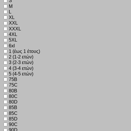
S
M
L
XL
XXL
XXXL
4XL
5XL
6xl
1 (έως 1 έτους)
2 (1-2 ετών)
3 (2-3 ετών)
4 (3-4 ετών)
5 (4-5 ετών)
75B
75C
80B
80C
80D
85B
85C
85D
90C
90D