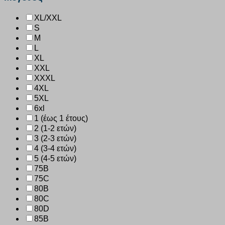
XL/XXL
S
M
L
XL
XXL
XXXL
4XL
5XL
6xl
1 (έως 1 έτους)
2 (1-2 ετών)
3 (2-3 ετών)
4 (3-4 ετών)
5 (4-5 ετών)
75B
75C
80B
80C
80D
85B