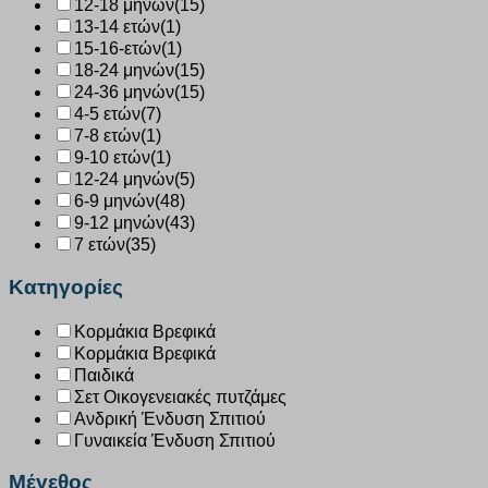
12-18 μηνών
(15)
13-14 ετών
(1)
15-16-ετών
(1)
18-24 μηνών
(15)
24-36 μηνών
(15)
4-5 ετών
(7)
7-8 ετών
(1)
9-10 ετών
(1)
12-24 μηνών
(5)
6-9 μηνών
(48)
9-12 μηνών
(43)
7 ετών
(35)
Κατηγορίες
Κορμάκια Βρεφικά
Κορμάκια Βρεφικά
Παιδικά
Σετ Οικογενειακές πυτζάμες
Ανδρική Ένδυση Σπιτιού
Γυναικεία Ένδυση Σπιτιού
Μέγεθος