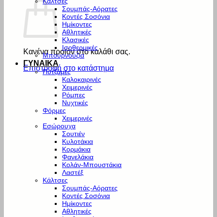
Κάλτσες
Σουμπάς-Αόρατες
Κοντές Σοσόνια
Ημίκοντες
Αθλητικές
Κλασικές
Ισοθερμικές
Κανένα προϊόν στο καλάθι σας.
Μπουρνούζια
ΓΥΝΑΙΚΑ
Επιστροφή στο κατάστημα
Πυτζάμες
Καλοκαιρινές
Χειμερινές
Ρόμπες
Νυχτικές
Φόρμες
Χειμερινές
Εσώρουχα
Σουτιέν
Κυλοτάκια
Κορμάκια
Φανελάκια
Κολάν-Μπουστάκια
Λαστέξ
Κάλτσες
Σουμπάς-Αόρατες
Κοντές Σοσόνια
Ημίκοντες
Αθλητικές