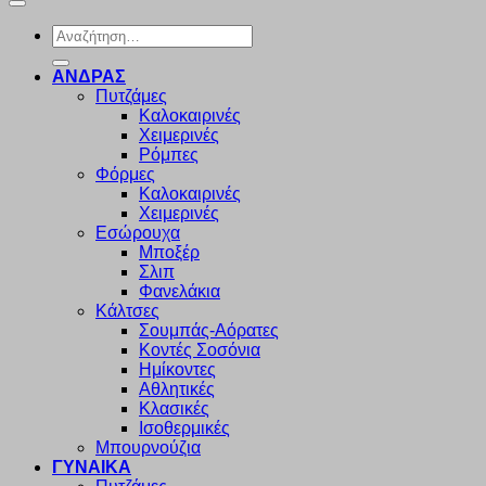
Αναζήτηση
για:
ΑΝΔΡΑΣ
Πυτζάμες
Καλοκαιρινές
Χειμερινές
Ρόμπες
Φόρμες
Καλοκαιρινές
Χειμερινές
Εσώρουχα
Μποξέρ
Σλιπ
Φανελάκια
Κάλτσες
Σουμπάς-Αόρατες
Κοντές Σοσόνια
Ημίκοντες
Αθλητικές
Κλασικές
Ισοθερμικές
Μπουρνούζια
ΓΥΝΑΙΚΑ