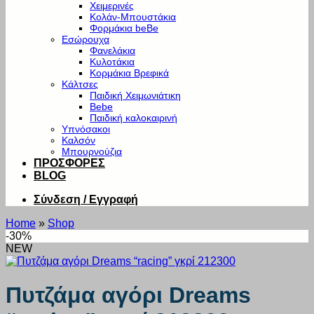
Χειμερινές
Κολάν-Μπουστάκια
Φορμάκια beBe
Εσώρουχα
Φανελάκια
Κυλοτάκια
Κορμάκια Βρεφικά
Κάλτσες
Παιδική Χειμωνιάτικη
Bebe
Παιδική καλοκαιρινή
Υπνόσακοι
Καλσόν
Μπουρνούζια
ΠΡΟΣΦΟΡΕΣ
BLOG
Σύνδεση / Εγγραφή
Home
»
Shop
-30%
NEW
Πυτζάμα αγόρι Dreams