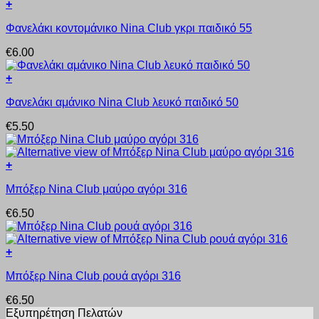
+
επιλογές
του
Αυτό
μπορούν
προϊόντος
Φανελάκι κοντομάνικο Nina Club γκρι παιδικό 55
το
να
προϊόν
επιλεγούν
€
6.00
έχει
στη
πολλαπλές
σελίδα
+
παραλλαγές.
του
Αυτό
Οι
προϊόντος
Φανελάκι αμάνικο Nina Club λευκό παιδικό 50
το
επιλογές
προϊόν
μπορούν
€
5.50
έχει
να
πολλαπλές
επιλεγούν
παραλλαγές.
στη
+
Οι
σελίδα
Αυτό
επιλογές
του
Μπόξερ Nina Club μαύρο αγόρι 316
το
μπορούν
προϊόντος
προϊόν
να
€
6.50
έχει
επιλεγούν
πολλαπλές
στη
παραλλαγές.
σελίδα
+
Οι
του
Αυτό
επιλογές
προϊόντος
Μπόξερ Nina Club ρουά αγόρι 316
το
μπορούν
προϊόν
να
€
6.50
έχει
επιλεγούν
Εξυπηρέτηση Πελατών
πολλαπλές
στη