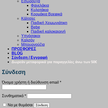
Εσώρουχα
Φανελάκια
Κυλοτάκια
Κορμάκια Βρεφικά
Κάλτσες
Παιδική Χειμωνιάτικη
Bebe
Παιδική καλοκαιρινή
Υπνόσακοι
Καλσόν
Μπουρνούζια
ΠΡΟΣΦΟΡΕΣ
BLOG
Σύνδεση / Εγγραφή
Δωρεάν μεταφορικά για παραγγελίες άνω των 50€
Σύνδεση
Απαιτείται
Όνομα χρήστη ή διεύθυνση email
*
Απαιτείται
Συνθηματικό
*
Να με θυμάσαι
Σύνδεση