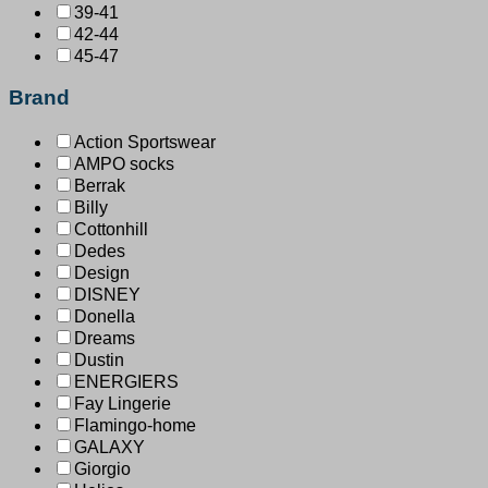
39-41
42-44
45-47
Brand
Action Sportswear
AMPO socks
Berrak
Billy
Cottonhill
Dedes
Design
DISNEY
Donella
Dreams
Dustin
ENERGIERS
Fay Lingerie
Flamingo-home
GALAXY
Giorgio