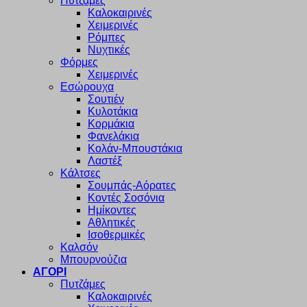
Πυτζάμες
Καλοκαιρινές
Χειμερινές
Ρόμπες
Νυχτικές
Φόρμες
Χειμερινές
Εσώρουχα
Σουτιέν
Κυλοτάκια
Κορμάκια
Φανελάκια
Κολάν-Μπουστάκια
Λαστέξ
Κάλτσες
Σουμπάς-Αόρατες
Κοντές Σοσόνια
Ημίκοντες
Αθλητικές
Ισοθερμικές
Καλσόν
Μπουρνούζια
ΑΓΟΡΙ
Πυτζάμες
Καλοκαιρινές