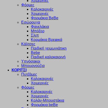
Χειμερινές
Φόρμες
Καλοκαιρινές
Χειμερινές
Φορμάκια BeBe
Εσώρουχα
Φανελάκια
Μπόξερ
Σλιπ
Κορμάκια Βρεφικά
Κάλτσες
Παιδική χειμωνιάτικη
Bebe
Παιδική καλοκαιρινή
Υπνόσακοι
Μπουρνούζια
ΚΟΡΙΤΣΙ
Πυτζάμες
Καλοκαιρινές
Χειμερινές
Φόρμες
Καλοκαρινές
Χειμερινές
Κολάν-Μπουστάκια
Φορμάκια beBe