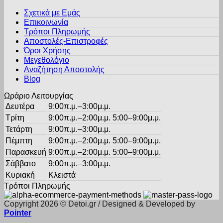
παραλλαγές.
σελίδα
Σχετικά με Εμάς
Οι
του
Επικοινωνία
επιλογές
προϊόντος
Τρόποι Πληρωμής
μπορούν
Αποστολές-Επιστροφές
να
Όροι Χρήσης
επιλεγούν
στη
Μεγεθολόγιο
σελίδα
Αναζήτηση Αποστολής
του
Blog
προϊόντος
Ωράριο Λειτουργίας
Δευτέρα
9:00π.μ.–3:00μ.μ.
Τρίτη
9:00π.μ.–2:00μ.μ. 5:00–9:00μ.μ.
Τετάρτη
9:00π.μ.–3:00μ.μ.
Πέμπτη
9:00π.μ.–2:00μ.μ. 5:00–9:00μ.μ.
Παρασκευή
9:00π.μ.–2:00μ.μ. 5:00–9:00μ.μ.
Σάββατο
9:00π.μ.–3:00μ.μ.
Κυριακή
Κλειστά
Τρόποι Πληρωμής
Copyright 2026 © Detoi.gr / Designed & Developed by
Pointer