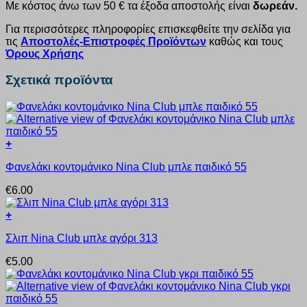
Με κόστος άνω των 50 € τα έξοδα αποστολής είναι
δωρεάν.
Για περισσότερες πληροφορίες επισκεφθείτε την σελίδα για
τις
Αποστολές-Επιστροφές Προϊόντων
καθώς και τους
Όρους Χρήσης
Σχετικά προϊόντα
+
Αυτό
Φανελάκι κοντομάνικο Nina Club μπλε παιδικό 55
το
προϊόν
€
6.00
έχει
πολλαπλές
+
παραλλαγές.
Αυτό
Οι
Σλιπ Nina Club μπλε αγόρι 313
το
επιλογές
προϊόν
μπορούν
€
5.00
έχει
να
πολλαπλές
επιλεγούν
παραλλαγές.
στη
Οι
σελίδα