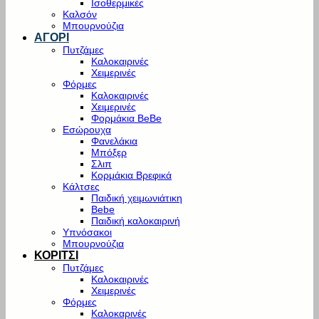
Ισοθερμικές
Καλσόν
Μπουρνούζια
ΑΓΟΡΙ
Πυτζάμες
Καλοκαιρινές
Χειμερινές
Φόρμες
Καλοκαιρινές
Χειμερινές
Φορμάκια BeBe
Εσώρουχα
Φανελάκια
Μπόξερ
Σλιπ
Κορμάκια Βρεφικά
Κάλτσες
Παιδική χειμωνιάτικη
Bebe
Παιδική καλοκαιρινή
Υπνόσακοι
Μπουρνούζια
ΚΟΡΙΤΣΙ
Πυτζάμες
Καλοκαιρινές
Χειμερινές
Φόρμες
Καλοκαρινές