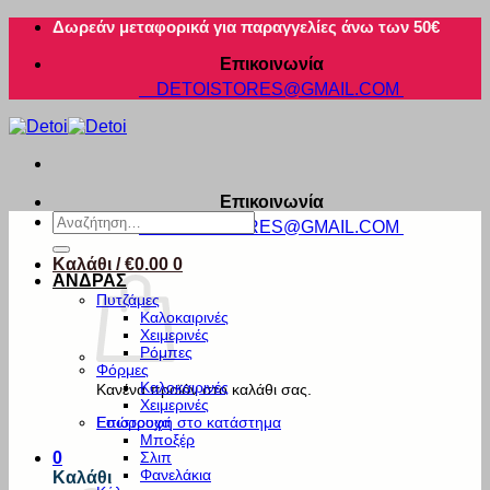
Μετάβαση
Δωρεάν μεταφορικά για παραγγελίες άνω των 50€
στο
Επικοινωνία
περιεχόμενο
DETOISTORES@GMAIL.COM
Επικοινωνία
Αναζήτηση
DETOISTORES@GMAIL.COM
για:
Καλάθι /
€
0.00
0
ΑΝΔΡΑΣ
Πυτζάμες
Καλοκαιρινές
Χειμερινές
Ρόμπες
Φόρμες
Καλοκαιρινές
Κανένα προϊόν στο καλάθι σας.
Χειμερινές
Εσώρουχα
Επιστροφή στο κατάστημα
Μποξέρ
Σλιπ
0
Φανελάκια
Καλάθι