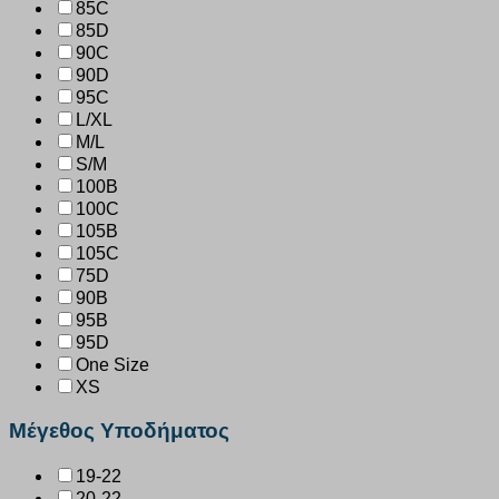
85C
85D
90C
90D
95C
L/XL
M/L
S/M
100B
100C
105B
105C
75D
90B
95B
95D
One Size
XS
Μέγεθος Υποδήματος
19-22
20-22