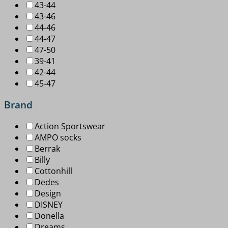
43-44
43-46
44-46
44-47
47-50
39-41
42-44
45-47
Brand
Action Sportswear
AMPO socks
Berrak
Billy
Cottonhill
Dedes
Design
DISNEY
Donella
Dreams