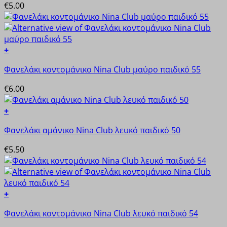
€
5.00
να
έχει
επιλεγούν
πολλαπλές
στη
παραλλαγές.
σελίδα
Οι
+
του
επιλογές
Αυτό
προϊόντος
μπορούν
Φανελάκι κοντομάνικο Nina Club μαύρο παιδικό 55
το
να
προϊόν
€
6.00
επιλεγούν
έχει
στη
πολλαπλές
+
σελίδα
παραλλαγές.
Αυτό
του
Οι
Φανελάκι αμάνικο Nina Club λευκό παιδικό 50
το
προϊόντος
επιλογές
προϊόν
€
5.50
μπορούν
έχει
να
πολλαπλές
επιλεγούν
παραλλαγές.
στη
Οι
+
σελίδα
επιλογές
Αυτό
του
μπορούν
Φανελάκι κοντομάνικο Nina Club λευκό παιδικό 54
το
προϊόντος
να
προϊόν