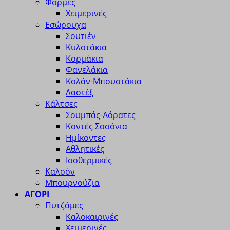
Φόρμες
Χειμερινές
Εσώρουχα
Σουτιέν
Κυλοτάκια
Κορμάκια
Φανελάκια
Κολάν-Μπουστάκια
Λαστέξ
Κάλτσες
Σουμπάς-Αόρατες
Κοντές Σοσόνια
Ημίκοντες
Αθλητικές
Ισοθερμικές
Καλσόν
Μπουρνούζια
ΑΓΟΡΙ
Πυτζάμες
Καλοκαιρινές
Χειμερινές