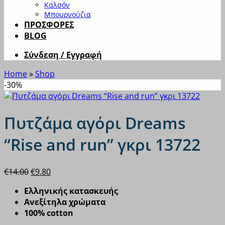
Καλσόν
Μπουρνούζια
ΠΡΟΣΦΟΡΕΣ
BLOG
Σύνδεση / Εγγραφή
Home
»
Shop
-30%
Πυτζάμα αγόρι Dreams
“Rise and run” γκρι 13722
Original
Η
€
14.00
€
9.80
price
τρέχουσα
Ελληνικής κατασκευής
was:
τιμή
Ανεξίτηλα χρώματα
€14.00.
είναι:
100% cotton
€9.80.