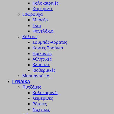
Καλοκαιρινές
Χειμερινές
Εσώρουχα
Μποξέρ
Σλιπ
Φανελάκια
Κάλτσες
Σουμπάς-Αόρατες
Κοντές Σοσόνια
Ημίκοντες
Αθλητικές
Κλασικές
Ισοθερμικές
Μπουρνούζια
ΓΥΝΑΙΚΑ
Πυτζάμες
Καλοκαιρινές
Χειμερινές
Ρόμπες
Νυχτικές