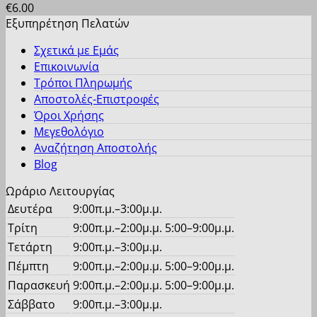
€
6.00
επιλεγούν
έχει
Εξυπηρέτηση Πελατών
στη
πολλαπλές
σελίδα
παραλλαγές.
Σχετικά με Εμάς
του
Οι
Επικοινωνία
προϊόντος
επιλογές
Τρόποι Πληρωμής
μπορούν
Αποστολές-Επιστροφές
να
Όροι Χρήσης
επιλεγούν
Μεγεθολόγιο
στη
Αναζήτηση Αποστολής
σελίδα
Blog
του
προϊόντος
Ωράριο Λειτουργίας
Δευτέρα
9:00π.μ.–3:00μ.μ.
Τρίτη
9:00π.μ.–2:00μ.μ. 5:00–9:00μ.μ.
Τετάρτη
9:00π.μ.–3:00μ.μ.
Πέμπτη
9:00π.μ.–2:00μ.μ. 5:00–9:00μ.μ.
Παρασκευή
9:00π.μ.–2:00μ.μ. 5:00–9:00μ.μ.
Σάββατο
9:00π.μ.–3:00μ.μ.