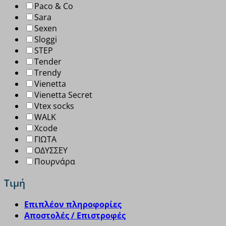
Paco & Co
Sara
Sexen
Sloggi
STEP
Tender
Trendy
Vienetta
Vienetta Secret
Vtex socks
WALK
Xcode
ΓΙΩΤΑ
ΟΔΥΣΣΕΥ
Πουρνάρα
Τιμή
Επιπλέον πληροφορίες
Αποστολές / Επιστροφές