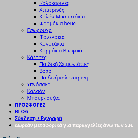
Καλοκαρινές
Χειμερινές
Κολάν-Μπουστάκια
Φορμάκια beBe
Εσώρουχα
Φανελάκια
Κυλοτάκια
Κορμάκια Βρεφικά
Κάλτσες
Παιδική Χειμωνιάτικη
Bebe
Παιδική καλοκαιρινή
Υπνόσακοι
Καλσόν
Μπουρνούζια
ΠΡΟΣΦΟΡΕΣ
BLOG
Σύνδεση / Εγγραφή
Δωρεάν μεταφορικά για παραγγελίες άνω των 50€