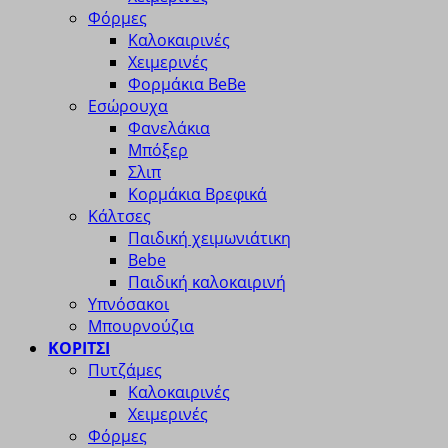
Φόρμες
Καλοκαιρινές
Χειμερινές
Φορμάκια BeBe
Εσώρουχα
Φανελάκια
Μπόξερ
Σλιπ
Κορμάκια Βρεφικά
Κάλτσες
Παιδική χειμωνιάτικη
Bebe
Παιδική καλοκαιρινή
Υπνόσακοι
Μπουρνούζια
ΚΟΡΙΤΣΙ
Πυτζάμες
Καλοκαιρινές
Χειμερινές
Φόρμες