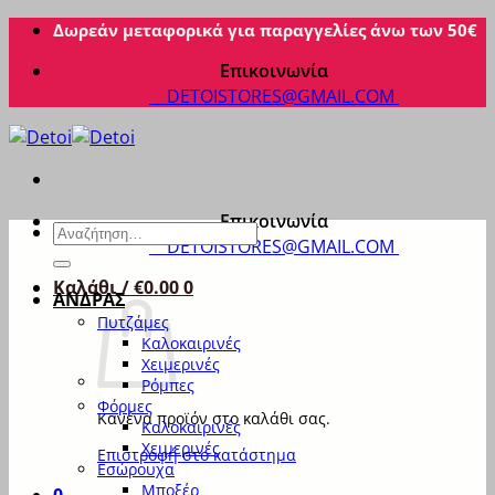
Μετάβαση
Δωρεάν μεταφορικά για παραγγελίες άνω των 50€
στο
Επικοινωνία
περιεχόμενο
DETOISTORES@GMAIL.COM
Επικοινωνία
Αναζήτηση
DETOISTORES@GMAIL.COM
για:
Καλάθι /
€
0.00
0
ΑΝΔΡΑΣ
Πυτζάμες
Καλοκαιρινές
Χειμερινές
Ρόμπες
Φόρμες
Κανένα προϊόν στο καλάθι σας.
Καλοκαιρινές
Χειμερινές
Επιστροφή στο κατάστημα
Εσώρουχα
Μποξέρ