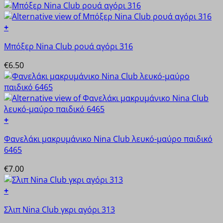
+
Αυτό
Μπόξερ Nina Club ρουά αγόρι 316
το
προϊόν
€
6.50
έχει
πολλαπλές
παραλλαγές.
Οι
επιλογές
+
μπορούν
Αυτό
να
Φανελάκι μακρυμάνικο Nina Club λευκό-μαύρο παιδικό
το
επιλεγούν
6465
προϊόν
στη
έχει
€
7.00
σελίδα
πολλαπλές
του
παραλλαγές.
+
προϊόντος
Οι
Αυτό
επιλογές
Σλιπ Nina Club γκρι αγόρι 313
το
μπορούν
προϊόν