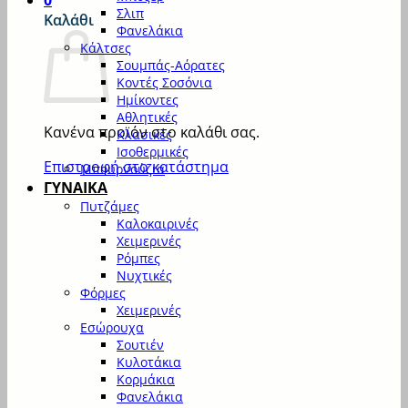
0
Σλιπ
Καλάθι
Φανελάκια
Κάλτσες
Σουμπάς-Αόρατες
Κοντές Σοσόνια
Ημίκοντες
Αθλητικές
Κανένα προϊόν στο καλάθι σας.
Κλασικές
Ισοθερμικές
Επιστροφή στο κατάστημα
Μπουρνούζια
ΓΥΝΑΙΚΑ
Πυτζάμες
Καλοκαιρινές
Χειμερινές
Ρόμπες
Νυχτικές
Φόρμες
Χειμερινές
Εσώρουχα
Σουτιέν
Κυλοτάκια
Κορμάκια
Φανελάκια