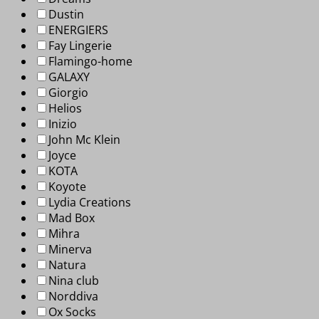
Dustin
ENERGIERS
Fay Lingerie
Flamingo-home
GALAXY
Giorgio
Helios
Inizio
John Mc Klein
Joyce
KOTA
Koyote
Lydia Creations
Mad Box
Mihra
Minerva
Natura
Nina club
Norddiva
Ox Socks