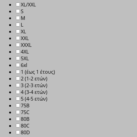
XL/XXL
S
M
L
XL
XXL
XXXL
4XL
5XL
6xl
1 (έως 1 έτους)
2 (1-2 ετών)
3 (2-3 ετών)
4 (3-4 ετών)
5 (4-5 ετών)
75B
75C
80B
80C
80D