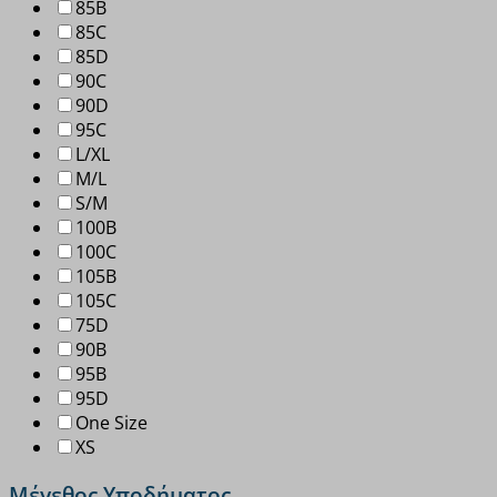
85B
85C
85D
90C
90D
95C
L/XL
M/L
S/M
100B
100C
105B
105C
75D
90B
95B
95D
One Size
XS
Μέγεθος Υποδήματος