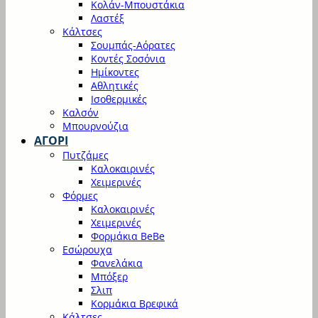
Κολάν-Μπουστάκια
Λαστέξ
Κάλτσες
Σουμπάς-Αόρατες
Κοντές Σοσόνια
Ημίκοντες
Αθλητικές
Ισοθερμικές
Καλσόν
Μπουρνούζια
ΑΓΟΡΙ
Πυτζάμες
Καλοκαιρινές
Χειμερινές
Φόρμες
Καλοκαιρινές
Χειμερινές
Φορμάκια BeBe
Εσώρουχα
Φανελάκια
Μπόξερ
Σλιπ
Κορμάκια Βρεφικά
Κάλτσες