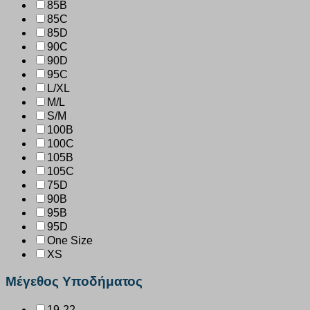
85B
85C
85D
90C
90D
95C
L/XL
M/L
S/M
100B
100C
105B
105C
75D
90B
95B
95D
One Size
XS
Μέγεθος Υποδήματος
19-22