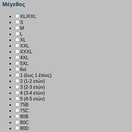
Μέγεθος
XL/XXL
S
M
L
XL
XXL
XXXL
4XL
5XL
6xl
1 (έως 1 έτους)
2 (1-2 ετών)
3 (2-3 ετών)
4 (3-4 ετών)
5 (4-5 ετών)
75B
75C
80B
80C
80D