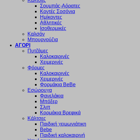
Κάλτσες
Σουμπάς-Αόρατες
Κοντές Σοσόνια
Ημίκοντες
Αθλητικές
Ισοθερμικές
Καλσόν
Μπουρνούζια
ΑΓΟΡΙ
Πυτζάμες
Καλοκαιρινές
Χειμερινές
Φόρμες
Καλοκαιρινές
Χειμερινές
Φορμάκια BeBe
Εσώρουχα
Φανελάκια
Μπόξερ
Σλιπ
Κορμάκια Βρεφικά
Κάλτσες
Παιδική χειμωνιάτικη
Bebe
Παιδική καλοκαιρινή