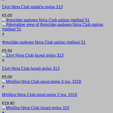
Αυτό
Σλιπ Nina Club γαλάζιο αγόρι 313
το
προϊόν
€
5.00
έχει
πολλαπλές
παραλλαγές.
Οι
+
επιλογές
Αυτό
μπορούν
Φανελάκι αμάνικο Nina Club μαύρο παιδικό 51
το
να
προϊόν
επιλεγούν
€
5.50
έχει
στη
πολλαπλές
σελίδα
+
παραλλαγές.
του
Αυτό
Οι
προϊόντος
Σλιπ Nina Club λευκό αγόρι 313
το
επιλογές
προϊόν
μπορούν
€
5.00
έχει
να
πολλαπλές
επιλεγούν
+
παραλλαγές.
στη
Αυτό
Οι
σελίδα
Μπόξερ Nina Club ρουά αγόρι 3 τεμ. 3316
το
επιλογές
του
προϊόν
μπορούν
προϊόντος
€
19.90
έχει
να
πολλαπλές
επιλεγούν
+