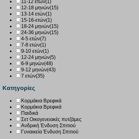
11-12 ετών
(1)
12-18 μηνών
(15)
13-14 ετών
(1)
15-16-ετών
(1)
18-24 μηνών
(15)
24-36 μηνών
(15)
4-5 ετών
(7)
7-8 ετών
(1)
9-10 ετών
(1)
12-24 μηνών
(5)
6-9 μηνών
(48)
9-12 μηνών
(43)
7 ετών
(35)
Κατηγορίες
Κορμάκια Βρεφικά
Κορμάκια Βρεφικά
Παιδικά
Σετ Οικογενειακές πυτζάμες
Ανδρική Ένδυση Σπιτιού
Γυναικεία Ένδυση Σπιτιού