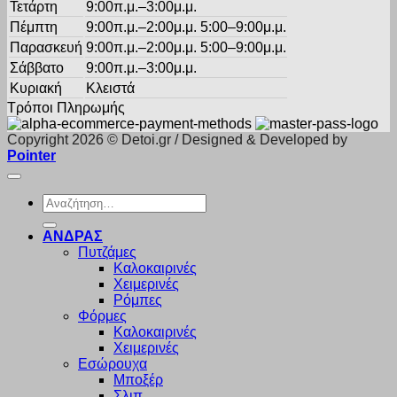
Τετάρτη
9:00π.μ.–3:00μ.μ.
Πέμπτη
9:00π.μ.–2:00μ.μ. 5:00–9:00μ.μ.
Παρασκευή
9:00π.μ.–2:00μ.μ. 5:00–9:00μ.μ.
Σάββατο
9:00π.μ.–3:00μ.μ.
Κυριακή
Κλειστά
Τρόποι Πληρωμής
Copyright 2026 © Detoi.gr / Designed & Developed by
Pointer
Αναζήτηση
για:
ΑΝΔΡΑΣ
Πυτζάμες
Καλοκαιρινές
Χειμερινές
Ρόμπες
Φόρμες
Καλοκαιρινές
Χειμερινές
Εσώρουχα
Μποξέρ
Σλιπ