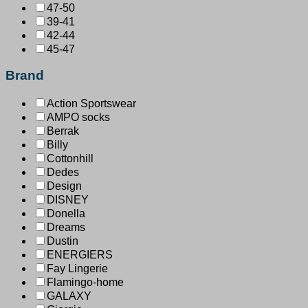
47-50
39-41
42-44
45-47
Brand
Action Sportswear
AMPO socks
Berrak
Billy
Cottonhill
Dedes
Design
DISNEY
Donella
Dreams
Dustin
ENERGIERS
Fay Lingerie
Flamingo-home
GALAXY