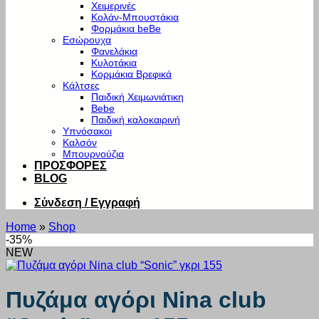
Χειμερινές
Κολάν-Μπουστάκια
Φορμάκια beBe
Εσώρουχα
Φανελάκια
Κυλοτάκια
Κορμάκια Βρεφικά
Κάλτσες
Παιδική Χειμωνιάτικη
Bebe
Παιδική καλοκαιρινή
Υπνόσακοι
Καλσόν
Μπουρνούζια
ΠΡΟΣΦΟΡΕΣ
BLOG
Σύνδεση / Εγγραφή
Home
»
Shop
-35%
NEW
Πυζάμα αγόρι Nina club