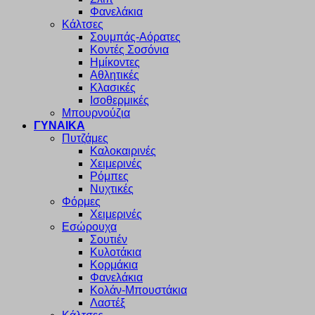
Φανελάκια
Κάλτσες
Σουμπάς-Αόρατες
Κοντές Σοσόνια
Ημίκοντες
Αθλητικές
Κλασικές
Ισοθερμικές
Μπουρνούζια
ΓΥΝΑΙΚΑ
Πυτζάμες
Καλοκαιρινές
Χειμερινές
Ρόμπες
Νυχτικές
Φόρμες
Χειμερινές
Εσώρουχα
Σουτιέν
Κυλοτάκια
Κορμάκια
Φανελάκια
Κολάν-Μπουστάκια
Λαστέξ