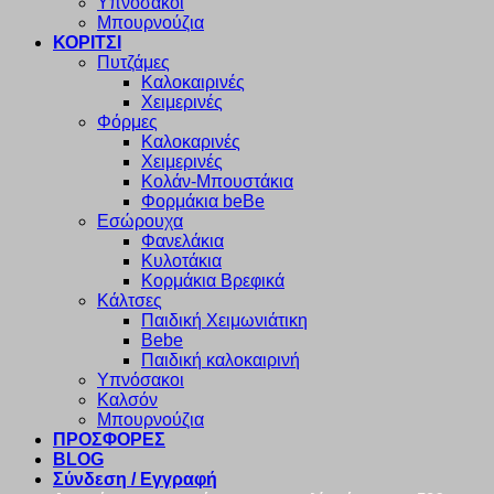
Υπνόσακοι
Μπουρνούζια
ΚΟΡΙΤΣΙ
Πυτζάμες
Καλοκαιρινές
Χειμερινές
Φόρμες
Καλοκαρινές
Χειμερινές
Κολάν-Μπουστάκια
Φορμάκια beBe
Εσώρουχα
Φανελάκια
Κυλοτάκια
Κορμάκια Βρεφικά
Κάλτσες
Παιδική Χειμωνιάτικη
Bebe
Παιδική καλοκαιρινή
Υπνόσακοι
Καλσόν
Μπουρνούζια
ΠΡΟΣΦΟΡΕΣ
BLOG
Σύνδεση / Εγγραφή