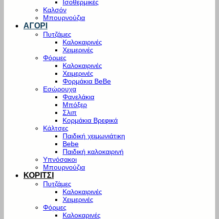
Ισοθερμικές
Καλσόν
Μπουρνούζια
ΑΓΟΡΙ
Πυτζάμες
Καλοκαιρινές
Χειμερινές
Φόρμες
Καλοκαιρινές
Χειμερινές
Φορμάκια BeBe
Εσώρουχα
Φανελάκια
Μπόξερ
Σλιπ
Κορμάκια Βρεφικά
Κάλτσες
Παιδική χειμωνιάτικη
Bebe
Παιδική καλοκαιρινή
Υπνόσακοι
Μπουρνούζια
ΚΟΡΙΤΣΙ
Πυτζάμες
Καλοκαιρινές
Χειμερινές
Φόρμες
Καλοκαρινές