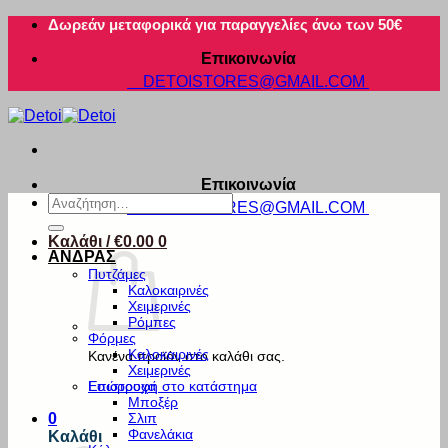
Μετάβαση
Δωρεάν μεταφορικά για παραγγελίες άνω των 50€
στο
Επικοινωνία
περιεχόμενο
DETOISTORES@GMAIL.COM
Επικοινωνία
Αναζήτηση
DETOISTORES@GMAIL.COM
για:
Καλάθι /
€
0.00
0
ΑΝΔΡΑΣ
Πυτζάμες
Καλοκαιρινές
Χειμερινές
Ρόμπες
Φόρμες
Καλοκαιρινές
Κανένα προϊόν στο καλάθι σας.
Χειμερινές
Εσώρουχα
Επιστροφή στο κατάστημα
Μποξέρ
Σλιπ
0
Φανελάκια
Καλάθι