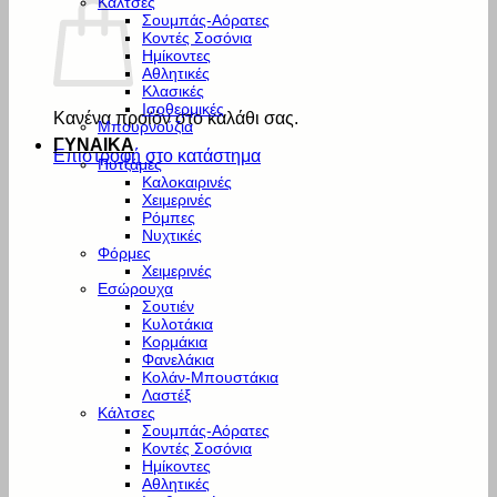
Κάλτσες
Σουμπάς-Αόρατες
Κοντές Σοσόνια
Ημίκοντες
Αθλητικές
Κλασικές
Ισοθερμικές
Κανένα προϊόν στο καλάθι σας.
Μπουρνούζια
ΓΥΝΑΙΚΑ
Επιστροφή στο κατάστημα
Πυτζάμες
Καλοκαιρινές
Χειμερινές
Ρόμπες
Νυχτικές
Φόρμες
Χειμερινές
Εσώρουχα
Σουτιέν
Κυλοτάκια
Κορμάκια
Φανελάκια
Κολάν-Μπουστάκια
Λαστέξ
Κάλτσες
Σουμπάς-Αόρατες
Κοντές Σοσόνια
Ημίκοντες
Αθλητικές