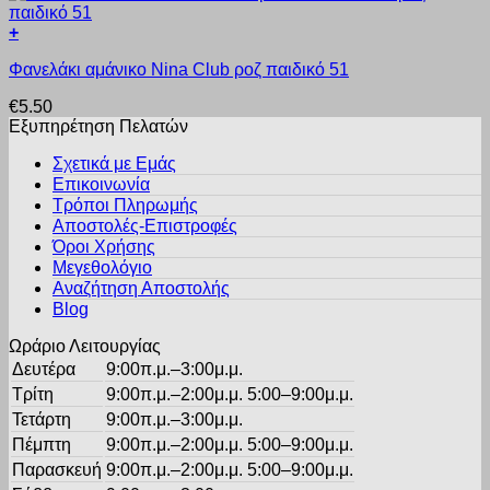
προϊόντος
Οι
+
επιλογές
Αυτό
μπορούν
Φανελάκι αμάνικο Nina Club ροζ παιδικό 51
το
να
προϊόν
επιλεγούν
€
5.50
έχει
στη
Εξυπηρέτηση Πελατών
πολλαπλές
σελίδα
παραλλαγές.
του
Σχετικά με Εμάς
Οι
προϊόντος
Επικοινωνία
επιλογές
Τρόποι Πληρωμής
μπορούν
Αποστολές-Επιστροφές
να
Όροι Χρήσης
επιλεγούν
στη
Μεγεθολόγιο
σελίδα
Αναζήτηση Αποστολής
του
Blog
προϊόντος
Ωράριο Λειτουργίας
Δευτέρα
9:00π.μ.–3:00μ.μ.
Τρίτη
9:00π.μ.–2:00μ.μ. 5:00–9:00μ.μ.
Τετάρτη
9:00π.μ.–3:00μ.μ.
Πέμπτη
9:00π.μ.–2:00μ.μ. 5:00–9:00μ.μ.
Παρασκευή
9:00π.μ.–2:00μ.μ. 5:00–9:00μ.μ.