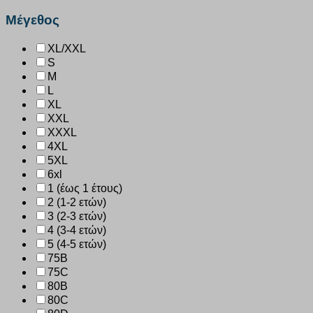
Μέγεθος
XL/XXL
S
M
L
XL
XXL
XXXL
4XL
5XL
6xl
1 (έως 1 έτους)
2 (1-2 ετών)
3 (2-3 ετών)
4 (3-4 ετών)
5 (4-5 ετών)
75B
75C
80B
80C