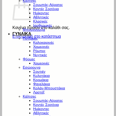
Κάλτσες
Σουμπάς-Αόρατες
Κοντές Σοσόνια
Ημίκοντες
Αθλητικές
Κλασικές
Ισοθερμικές
Κανένα προϊόν στο καλάθι σας.
Μπουρνούζια
ΓΥΝΑΙΚΑ
Επιστροφή στο κατάστημα
Πυτζάμες
Καλοκαιρινές
Χειμερινές
Ρόμπες
Νυχτικές
Φόρμες
Χειμερινές
Εσώρουχα
Σουτιέν
Κυλοτάκια
Κορμάκια
Φανελάκια
Κολάν-Μπουστάκια
Λαστέξ
Κάλτσες
Σουμπάς-Αόρατες
Κοντές Σοσόνια
Ημίκοντες
Αθλητικές