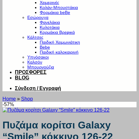
Χειμερινές
Κολάν-Μπουστάκια
Φορμάκια beBe
Εσώρουχα
Φανελάκια
Κυλοτάκια
Κορμάκια Βρεφικά
Κάλτσες
Παιδική Χειμωνιάτικη
Bebe
Παιδική καλοκαιρινή
Υπνόσακοι
Καλσόν
Μπουρνούζια
ΠΡΟΣΦΟΡΕΣ
BLOG
Σύνδεση / Εγγραφή
Home
»
Shop
-57%
Πυζάμα κορίτσι Galaxy
“Smile” κόκκινο 126-22