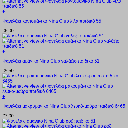
παραλλαγές.
του
Οι
προϊόντος
+
επιλογές
Αυτό
μπορούν
Φανελάκι κοντομάνικο Nina Club λιλά παιδικό 55
το
να
προϊόν
επιλεγούν
€
6.00
έχει
στη
πολλαπλές
σελίδα
παραλλαγές.
του
Οι
προϊόντος
+
επιλογές
Αυτό
μπορούν
Φανελάκι αμάνικο Nina Club γαλάζιο παιδικό 51
το
να
προϊόν
επιλεγούν
€
5.50
έχει
στη
πολλαπλές
σελίδα
παραλλαγές.
του
Οι
προϊόντος
επιλογές
+
μπορούν
Αυτό
να
Φανελάκι μακρυμάνικο Nina Club λευκό-μαύρο παιδικό 6465
το
επιλεγούν
προϊόν
στη
€
7.00
έχει
σελίδα
πολλαπλές
του
παραλλαγές.