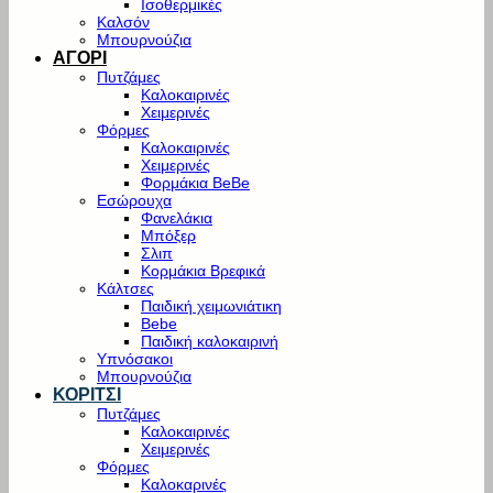
Ισοθερμικές
Καλσόν
Μπουρνούζια
ΑΓΟΡΙ
Πυτζάμες
Καλοκαιρινές
Χειμερινές
Φόρμες
Καλοκαιρινές
Χειμερινές
Φορμάκια BeBe
Εσώρουχα
Φανελάκια
Μπόξερ
Σλιπ
Κορμάκια Βρεφικά
Κάλτσες
Παιδική χειμωνιάτικη
Bebe
Παιδική καλοκαιρινή
Υπνόσακοι
Μπουρνούζια
ΚΟΡΙΤΣΙ
Πυτζάμες
Καλοκαιρινές
Χειμερινές
Φόρμες
Καλοκαρινές