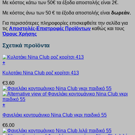
Με κόστος κάτω των 50€ τα έξοδα αποστολής είναι 2€.
Με κόστος άνω των 50 € τα έξοδα αποστολής είναι
δωρεάν.
Για περισσότερες πληροφορίες επισκεφθείτε την σελίδα για
τις
Αποστολές-Επιστροφές Προϊόντων
καθώς και τους
Όρους Χρήσης
Σχετικά προϊόντα
+
Αυτό
Κυλοτάκι Nina Club ροζ κορίτσι 413
το
προϊόν
€
3.60
έχει
πολλαπλές
παραλλαγές.
Οι
+
επιλογές
Αυτό
μπορούν
Φανελάκι κοντομάνικο Nina Club γκρι παιδικό 55
το
να
προϊόν
επιλεγούν
€
6.00
έχει
στη
πολλαπλές
σελίδα