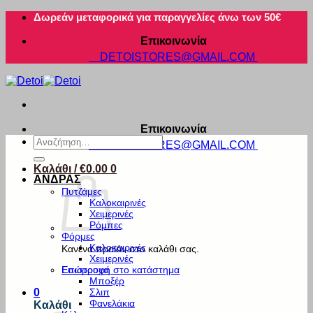
Μετάβαση
Δωρεάν μεταφορικά για παραγγελίες άνω των 50€
στο
Επικοινωνία
περιεχόμενο
DETOISTORES@GMAIL.COM
Επικοινωνία
Αναζήτηση
DETOISTORES@GMAIL.COM
για:
Καλάθι /
€
0.00
0
ΑΝΔΡΑΣ
Πυτζάμες
Καλοκαιρινές
Χειμερινές
Ρόμπες
Φόρμες
Καλοκαιρινές
Κανένα προϊόν στο καλάθι σας.
Χειμερινές
Εσώρουχα
Επιστροφή στο κατάστημα
Μποξέρ
Σλιπ
0
Φανελάκια
Καλάθι