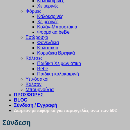
Καλοκαιρινές
Χειμερινές
Φόρμες
Καλοκαρινές
Χειμερινές
Κολάν-Μπουστάκια
Φορμάκια beBe
Εσώρουχα
Φανελάκια
Κυλοτάκια
Κορμάκια Βρεφικά
Κάλτσες
Παιδική Χειμωνιάτικη
Bebe
Παιδική καλοκαιρινή
Υπνόσακοι
Καλσόν
Μπουρνούζια
ΠΡΟΣΦΟΡΕΣ
BLOG
Σύνδεση / Εγγραφή
Δωρεάν μεταφορικά για παραγγελίες άνω των 50€
Σύνδεση