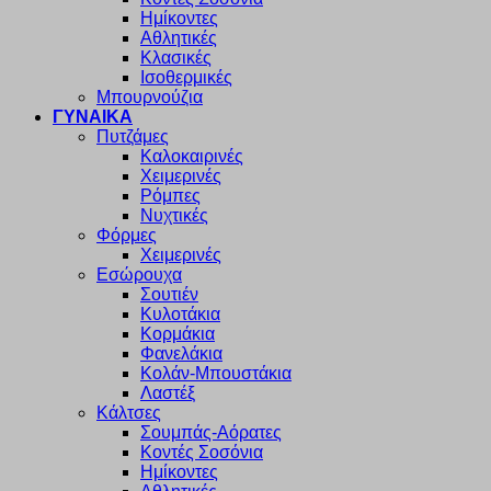
Ημίκοντες
Αθλητικές
Κλασικές
Ισοθερμικές
Μπουρνούζια
ΓΥΝΑΙΚΑ
Πυτζάμες
Καλοκαιρινές
Χειμερινές
Ρόμπες
Νυχτικές
Φόρμες
Χειμερινές
Εσώρουχα
Σουτιέν
Κυλοτάκια
Κορμάκια
Φανελάκια
Κολάν-Μπουστάκια
Λαστέξ
Κάλτσες
Σουμπάς-Αόρατες
Κοντές Σοσόνια
Ημίκοντες