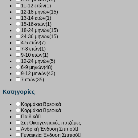
11-12 ετών
(1)
12-18 μηνών
(15)
13-14 ετών
(1)
15-16-ετών
(1)
18-24 μηνών
(15)
24-36 μηνών
(15)
4-5 ετών
(7)
7-8 ετών
(1)
9-10 ετών
(1)
12-24 μηνών
(5)
6-9 μηνών
(48)
9-12 μηνών
(43)
7 ετών
(35)
Κατηγορίες
Κορμάκια Βρεφικά
Κορμάκια Βρεφικά
Παιδικά
Σετ Οικογενειακές πυτζάμες
Ανδρική Ένδυση Σπιτιού
Γυναικεία Ένδυση Σπιτιού