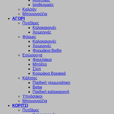
Αθλητικές
Ισοθερμικές
Καλσόν
Μπουρνούζια
ΑΓΟΡΙ
Πυτζάμες
Καλοκαιρινές
Χειμερινές
Φόρμες
Καλοκαιρινές
Χειμερινές
Φορμάκια BeBe
Εσώρουχα
Φανελάκια
Μπόξερ
Σλιπ
Κορμάκια Βρεφικά
Κάλτσες
Παιδική χειμωνιάτικη
Bebe
Παιδική καλοκαιρινή
Υπνόσακοι
Μπουρνούζια
ΚΟΡΙΤΣΙ
Πυτζάμες