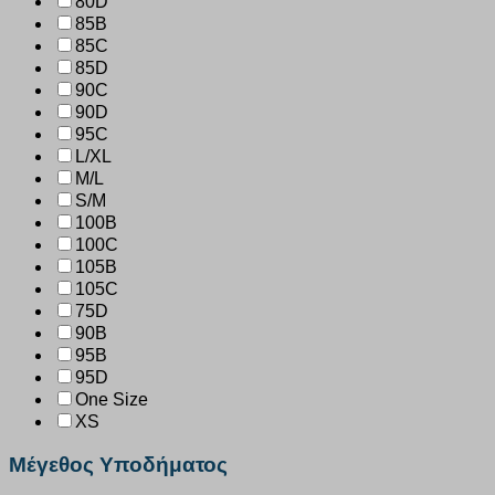
80D
85B
85C
85D
90C
90D
95C
L/XL
M/L
S/M
100B
100C
105B
105C
75D
90B
95B
95D
One Size
XS
Μέγεθος Υποδήματος