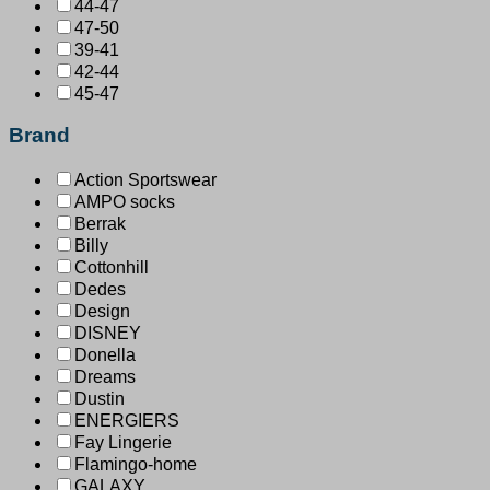
44-47
47-50
39-41
42-44
45-47
Brand
Action Sportswear
AMPO socks
Berrak
Billy
Cottonhill
Dedes
Design
DISNEY
Donella
Dreams
Dustin
ENERGIERS
Fay Lingerie
Flamingo-home
GALAXY