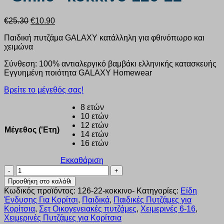
Original
Η
€
25.30
€
10.90
price
τρέχουσα
Παιδική πυτζάμα GALAXY κατάλληλη για φθινόπωρο και
was:
τιμή
χειμώνα
€25.30.
είναι:
€10.90.
Σύνθεση: 100% αντιαλεργικό βαμβάκι ελληνικής κατασκευής
Εγγυημένη ποιότητα GALAXY Homewear
Βρείτε το μέγεθός σας!
8 ετών
10 ετών
12 ετών
Μέγεθος ('Ετη)
14 ετών
16 ετών
Εκκαθάριση
Πυζάμα
κορίτσι
Προσθήκη στο καλάθι
Galaxy
Κωδικός προϊόντος:
126-22-κοκκινο-
Κατηγορίες:
Είδη
“Smile”
Ένδυσης Για Κορίτσι
,
Παιδικά
,
Παιδικές Πυτζάμες για
κόκκινο
Κορίτσια
,
Σετ Οικογενειακές πυτζάμες
,
Χειμερινές 6-16
,
126-
Χειμερινές Πυτζάμες για Κορίτσια
22