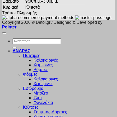
Σάββατο
9:00π.μ.–3:00μ.μ.
Κυριακή
Κλειστά
Τρόποι Πληρωμής
Copyright 2026 © Detoi.gr / Designed & Developed by
Pointer
Αναζήτηση
για:
ΑΝΔΡΑΣ
Πυτζάμες
Καλοκαιρινές
Χειμερινές
Ρόμπες
Φόρμες
Καλοκαιρινές
Χειμερινές
Εσώρουχα
Μποξέρ
Σλιπ
Φανελάκια
Κάλτσες
Σουμπάς-Αόρατες
Κοντές Σοσόνια