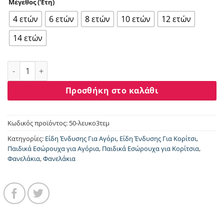
Μέγεθος ('Ετη)
4 ετών
6 ετών
8 ετών
10 ετών
12 ετών
14 ετών
Φανελάκι αμάνικο Nina Club λευκά παιδικό 3τεμ. 350 ποσό
Προσθήκη στο καλάθι
Κωδικός προϊόντος:
50-λευκο3τεμ
Κατηγορίες:
Είδη Ένδυσης Για Αγόρι
,
Είδη Ένδυσης Για Κορίτσι
,
Παιδικά Εσώρουχα για Αγόρια
,
Παιδικά Εσώρουχα για Κορίτσια
,
Φανελάκια
,
Φανελάκια