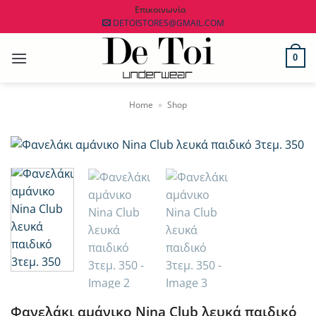
Μετάβαση
Επικοινωνία
DETOISTORES@GMAIL.COM
στο
περιεχόμενο
0
Home
»
Shop
Φανελάκι αμάνικο Nina Club λευκά παιδικό