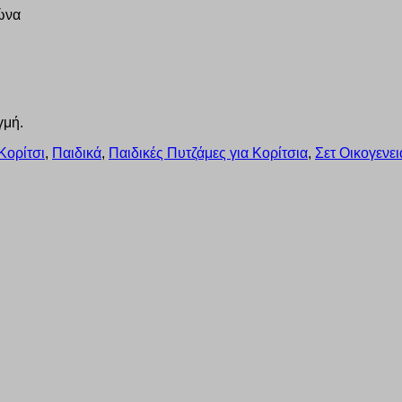
ώνα
γμή.
Κορίτσι
,
Παιδικά
,
Παιδικές Πυτζάμες για Κορίτσια
,
Σετ Οικογενε