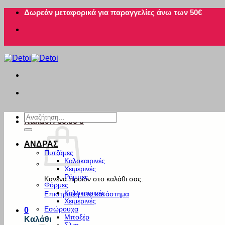
Μετάβαση
Δωρεάν μεταφορικά για παραγγελίες άνω των 50€
στο
περιεχόμενο
Αναζήτηση
Καλάθι /
€
0.00
0
για:
ΑΝΔΡΑΣ
Πυτζάμες
Καλοκαιρινές
Χειμερινές
Ρόμπες
Κανένα προϊόν στο καλάθι σας.
Φόρμες
Καλοκαιρινές
Επιστροφή στο κατάστημα
Χειμερινές
Εσώρουχα
0
Μποξέρ
Καλάθι