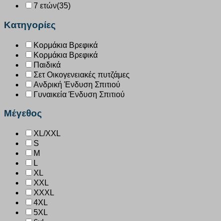
7 ετών
(35)
Κατηγορίες
Κορμάκια Βρεφικά
Κορμάκια Βρεφικά
Παιδικά
Σετ Οικογενειακές πυτζάμες
Ανδρική Ένδυση Σπιτιού
Γυναικεία Ένδυση Σπιτιού
Μέγεθος
XL/XXL
S
M
L
XL
XXL
XXXL
4XL
5XL