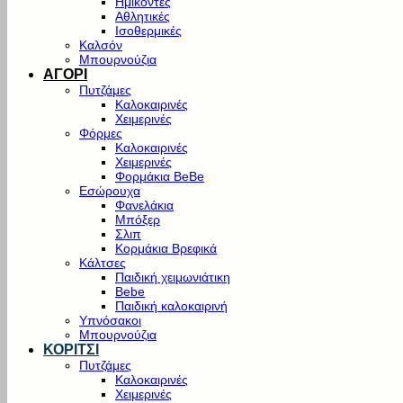
Ημίκοντες
Αθλητικές
Ισοθερμικές
Καλσόν
Μπουρνούζια
ΑΓΟΡΙ
Πυτζάμες
Καλοκαιρινές
Χειμερινές
Φόρμες
Καλοκαιρινές
Χειμερινές
Φορμάκια BeBe
Εσώρουχα
Φανελάκια
Μπόξερ
Σλιπ
Κορμάκια Βρεφικά
Κάλτσες
Παιδική χειμωνιάτικη
Bebe
Παιδική καλοκαιρινή
Υπνόσακοι
Μπουρνούζια
ΚΟΡΙΤΣΙ
Πυτζάμες
Καλοκαιρινές
Χειμερινές