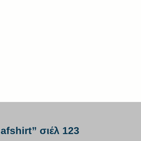
afshirt” σιέλ 123