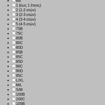
6xl
1 (έως 1 έτους)
2 (1-2 ετών)
3 (2-3 ετών)
4 (3-4 ετών)
5 (4-5 ετών)
75B
75C
80B
80C
80D
85B
85C
85D
90C
90D
95C
L/XL
M/L
S/M
100B
100C
105B