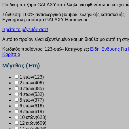
Παιδική πυτζάμα GALAXY κατάλληλη για φθινόπωρο και χειμ
Σύνθεση: 100% αντιαλεργικό βαμβάκι ελληνικής κατασκευής
Εγγυημένη ποιότητα GALAXY Homewear
Βρείτε το μέγεθός σας!
Αυτό το προϊόν είναι εξαντλημένο και μη διαθέσιμο αυτή τη στι
Κωδικός προϊόντος:
123-σιελ-
Κατηγορίες:
Είδη Ένδυσης Για 
Κορίτσια
Μέγεθος (Έτη)
1 ετών
(123)
2 ετών
(406)
3 ετών
(385)
4 ετών
(532)
5 ετών
(377)
6 ετών
(616)
8 ετών
(619)
10 ετών
(623)
12 ετών
(609)
14 ετών
(576)