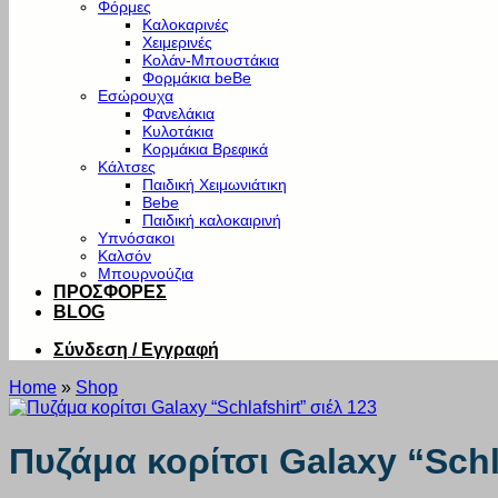
Φόρμες
Καλοκαρινές
Χειμερινές
Κολάν-Μπουστάκια
Φορμάκια beBe
Εσώρουχα
Φανελάκια
Κυλοτάκια
Κορμάκια Βρεφικά
Κάλτσες
Παιδική Χειμωνιάτικη
Bebe
Παιδική καλοκαιρινή
Υπνόσακοι
Καλσόν
Μπουρνούζια
ΠΡΟΣΦΟΡΕΣ
BLOG
Σύνδεση / Εγγραφή
Home
»
Shop
Πυζάμα κορίτσι Galaxy “Schl