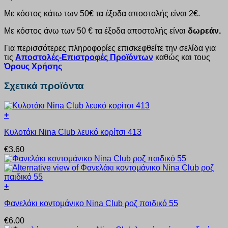
Με κόστος κάτω των 50€ τα έξοδα αποστολής είναι 2€.
Με κόστος άνω των 50 € τα έξοδα αποστολής είναι
δωρεάν.
Για περισσότερες πληροφορίες επισκεφθείτε την σελίδα για
τις
Αποστολές-Επιστροφές Προϊόντων
καθώς και τους
Όρους Χρήσης
Σχετικά προϊόντα
+
Αυτό
Κυλοτάκι Nina Club λευκό κορίτσι 413
το
προϊόν
€
3.60
έχει
πολλαπλές
παραλλαγές.
Οι
+
επιλογές
Αυτό
μπορούν
Φανελάκι κοντομάνικο Nina Club ροζ παιδικό 55
το
να
προϊόν
επιλεγούν
€
6.00
έχει
στη