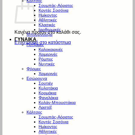
Κάλτσες
Σουμπάς-Αόρατες
Κοντές Σοσόνια
Ημίκοντες
Αθλητικές
Κλασικές
Ισοθερμικές
Κανένα προϊόν στο καλάθι σας.
Μπουρνούζια
ΓΥΝΑΙΚΑ
Επιστροφή στο κατάστημα
Πυτζάμες
Καλοκαιρινές
Χειμερινές
Ρόμπες
Νυχτικές
Φόρμες
Χειμερινές
Εσώρουχα
Σουτιέν
Κυλοτάκια
Κορμάκια
Φανελάκια
Κολάν-Μπουστάκια
Λαστέξ
Κάλτσες
Σουμπάς-Αόρατες
Κοντές Σοσόνια
Ημίκοντες
Αθλητικές