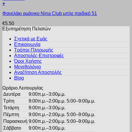
προϊόντος
+
επιλογές
Αυτό
μπορούν
Φανελάκι αμάνικο Nina Club μπλε παιδικό 51
το
να
προϊόν
επιλεγούν
€
5.50
έχει
στη
Εξυπηρέτηση Πελατών
πολλαπλές
σελίδα
παραλλαγές.
του
Σχετικά με Εμάς
Οι
προϊόντος
Επικοινωνία
επιλογές
Τρόποι Πληρωμής
μπορούν
Αποστολές-Επιστροφές
να
Όροι Χρήσης
επιλεγούν
στη
Μεγεθολόγιο
σελίδα
Αναζήτηση Αποστολής
του
Blog
προϊόντος
Ωράριο Λειτουργίας
Δευτέρα
9:00π.μ.–3:00μ.μ.
Τρίτη
9:00π.μ.–2:00μ.μ. 5:00–9:00μ.μ.
Τετάρτη
9:00π.μ.–3:00μ.μ.
Πέμπτη
9:00π.μ.–2:00μ.μ. 5:00–9:00μ.μ.
Παρασκευή
9:00π.μ.–2:00μ.μ. 5:00–9:00μ.μ.
Σάββατο
9:00π.μ.–3:00μ.μ.