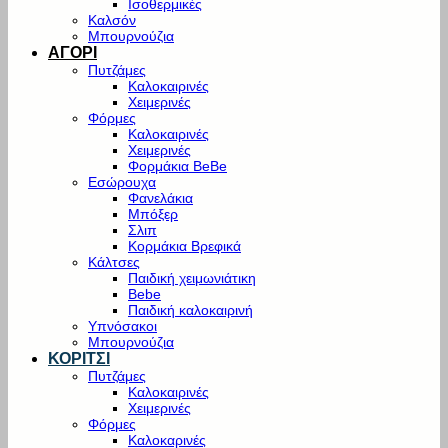
Ισοθερμικές
Καλσόν
Μπουρνούζια
ΑΓΟΡΙ
Πυτζάμες
Καλοκαιρινές
Χειμερινές
Φόρμες
Καλοκαιρινές
Χειμερινές
Φορμάκια BeBe
Εσώρουχα
Φανελάκια
Μπόξερ
Σλιπ
Κορμάκια Βρεφικά
Κάλτσες
Παιδική χειμωνιάτικη
Bebe
Παιδική καλοκαιρινή
Υπνόσακοι
Μπουρνούζια
ΚΟΡΙΤΣΙ
Πυτζάμες
Καλοκαιρινές
Χειμερινές
Φόρμες
Καλοκαρινές