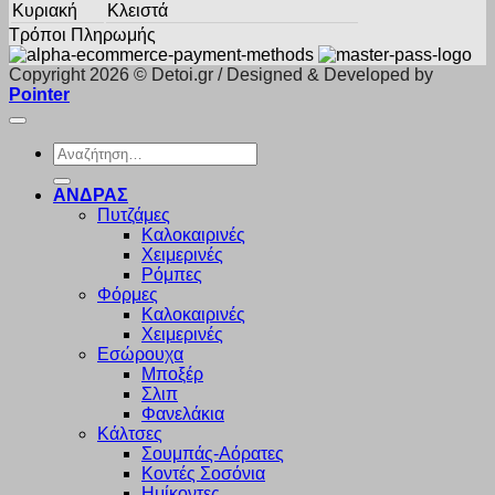
Κυριακή
Κλειστά
Τρόποι Πληρωμής
Copyright 2026 © Detoi.gr / Designed & Developed by
Pointer
Αναζήτηση
για:
ΑΝΔΡΑΣ
Πυτζάμες
Καλοκαιρινές
Χειμερινές
Ρόμπες
Φόρμες
Καλοκαιρινές
Χειμερινές
Εσώρουχα
Μποξέρ
Σλιπ
Φανελάκια
Κάλτσες
Σουμπάς-Αόρατες
Κοντές Σοσόνια
Ημίκοντες