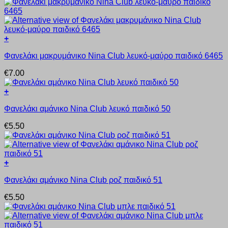
πολλαπλές
σελίδα
παραλλαγές.
του
Οι
προϊόντος
επιλογές
+
μπορούν
Αυτό
να
Φανελάκι μακρυμάνικο Nina Club λευκό-μαύρο παιδικό 6465
το
επιλεγούν
προϊόν
στη
€
7.00
έχει
σελίδα
πολλαπλές
του
+
παραλλαγές.
προϊόντος
Αυτό
Οι
Φανελάκι αμάνικο Nina Club λευκό παιδικό 50
το
επιλογές
προϊόν
μπορούν
€
5.50
έχει
να
πολλαπλές
επιλεγούν
παραλλαγές.
στη
Οι
σελίδα
+
επιλογές
του
Αυτό
μπορούν
προϊόντος
Φανελάκι αμάνικο Nina Club ροζ παιδικό 51
το
να
προϊόν
επιλεγούν
€
5.50
έχει
στη
πολλαπλές
σελίδα
παραλλαγές.
του
Οι