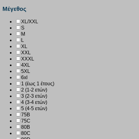
Μέγεθος
XL/XXL
S
M
L
XL
XXL
XXXL
4XL
5XL
6xl
1 (έως 1 έτους)
2 (1-2 ετών)
3 (2-3 ετών)
4 (3-4 ετών)
5 (4-5 ετών)
75B
75C
80B
80C