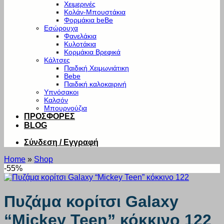
Χειμερινές
Κολάν-Μπουστάκια
Φορμάκια beBe
Εσώρουχα
Φανελάκια
Κυλοτάκια
Κορμάκια Βρεφικά
Κάλτσες
Παιδική Χειμωνιάτικη
Bebe
Παιδική καλοκαιρινή
Υπνόσακοι
Καλσόν
Μπουρνούζια
ΠΡΟΣΦΟΡΕΣ
BLOG
Σύνδεση / Εγγραφή
Home
»
Shop
-55%
Πυζάμα κορίτσι Galaxy
“Mickey Teen” κόκκινο 122