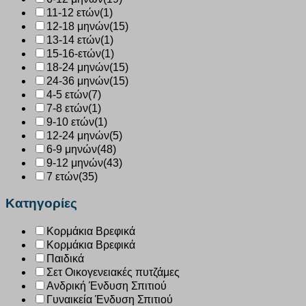
11-12 ετών
(1)
12-18 μηνών
(15)
13-14 ετών
(1)
15-16-ετών
(1)
18-24 μηνών
(15)
24-36 μηνών
(15)
4-5 ετών
(7)
7-8 ετών
(1)
9-10 ετών
(1)
12-24 μηνών
(5)
6-9 μηνών
(48)
9-12 μηνών
(43)
7 ετών
(35)
Κατηγορίες
Κορμάκια Βρεφικά
Κορμάκια Βρεφικά
Παιδικά
Σετ Οικογενειακές πυτζάμες
Ανδρική Ένδυση Σπιτιού
Γυναικεία Ένδυση Σπιτιού