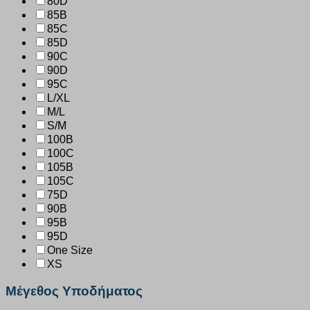
80D
85B
85C
85D
90C
90D
95C
L/XL
M/L
S/M
100B
100C
105B
105C
75D
90B
95B
95D
One Size
XS
Μέγεθος Υποδήματος