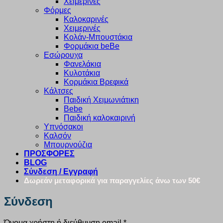
Χειμερινές
Φόρμες
Καλοκαρινές
Χειμερινές
Κολάν-Μπουστάκια
Φορμάκια beBe
Εσώρουχα
Φανελάκια
Κυλοτάκια
Κορμάκια Βρεφικά
Κάλτσες
Παιδική Χειμωνιάτικη
Bebe
Παιδική καλοκαιρινή
Υπνόσακοι
Καλσόν
Μπουρνούζια
ΠΡΟΣΦΟΡΕΣ
BLOG
Σύνδεση / Εγγραφή
Δωρεάν μεταφορικά για παραγγελίες άνω των 50€
Σύνδεση
Απαιτείται
Όνομα χρήστη ή διεύθυνση email
*