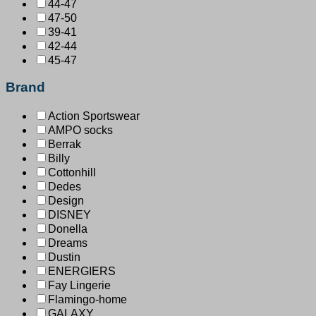
44-47
47-50
39-41
42-44
45-47
Brand
Action Sportswear
AMPO socks
Berrak
Billy
Cottonhill
Dedes
Design
DISNEY
Donella
Dreams
Dustin
ENERGIERS
Fay Lingerie
Flamingo-home
GALAXY