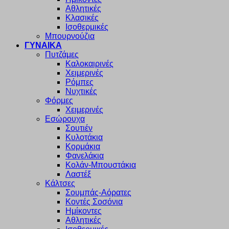
Αθλητικές
Κλασικές
Ισοθερμικές
Μπουρνούζια
ΓΥΝΑΙΚΑ
Πυτζάμες
Καλοκαιρινές
Χειμερινές
Ρόμπες
Νυχτικές
Φόρμες
Χειμερινές
Εσώρουχα
Σουτιέν
Κυλοτάκια
Κορμάκια
Φανελάκια
Κολάν-Μπουστάκια
Λαστέξ
Κάλτσες
Σουμπάς-Αόρατες
Κοντές Σοσόνια
Ημίκοντες
Αθλητικές