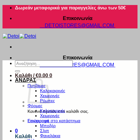
Μετάβαση
Δωρεάν μεταφορικά για παραγγελίες άνω των 50€
στο
Επικοινωνία
περιεχόμενο
DETOISTORES@GMAIL.COM
Επικοινωνία
Αναζήτηση
DETOISTORES@GMAIL.COM
για:
Καλάθι /
€
0.00
0
ΑΝΔΡΑΣ
Πυτζάμες
Καλοκαιρινές
Χειμερινές
Ρόμπες
Φόρμες
Καλοκαιρινές
Κανένα προϊόν στο καλάθι σας.
Χειμερινές
Εσώρουχα
Επιστροφή στο κατάστημα
Μποξέρ
Σλιπ
0
Φανελάκια
Καλάθι