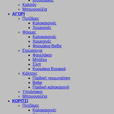
Ισοθερμικές
Καλσόν
Μπουρνούζια
ΑΓΟΡΙ
Πυτζάμες
Καλοκαιρινές
Χειμερινές
Φόρμες
Καλοκαιρινές
Χειμερινές
Φορμάκια BeBe
Εσώρουχα
Φανελάκια
Μπόξερ
Σλιπ
Κορμάκια Βρεφικά
Κάλτσες
Παιδική χειμωνιάτικη
Bebe
Παιδική καλοκαιρινή
Υπνόσακοι
Μπουρνούζια
ΚΟΡΙΤΣΙ
Πυτζάμες
Καλοκαιρινές