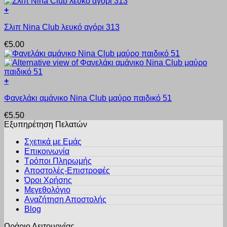
πολλαπλές
σελίδα
+
παραλλαγές.
του
Αυτό
Οι
προϊόντος
Σλιπ Nina Club λευκό αγόρι 313
το
επιλογές
προϊόν
μπορούν
€
5.00
έχει
να
πολλαπλές
επιλεγούν
παραλλαγές.
στη
Οι
σελίδα
+
επιλογές
του
Αυτό
μπορούν
προϊόντος
Φανελάκι αμάνικο Nina Club μαύρο παιδικό 51
το
να
προϊόν
επιλεγούν
€
5.50
έχει
στη
Εξυπηρέτηση Πελατών
πολλαπλές
σελίδα
παραλλαγές.
του
Σχετικά με Εμάς
Οι
προϊόντος
Επικοινωνία
επιλογές
Τρόποι Πληρωμής
μπορούν
Αποστολές-Επιστροφές
να
Όροι Χρήσης
επιλεγούν
στη
Μεγεθολόγιο
σελίδα
Αναζήτηση Αποστολής
του
Blog
προϊόντος
Ωράριο Λειτουργίας