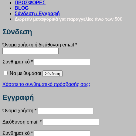
ΠΡΟΣΦΟΡΕΣ
BLOG
Σύνδεση / Εγγραφή
Δωρεάν μεταφορικά για παραγγελίες άνω των 50€
Σύνδεση
Απαιτείται
Όνομα χρήστη ή διεύθυνση email
*
Απαιτείται
Συνθηματικό
*
Να με θυμάσαι
Σύνδεση
Χάσατε το συνθηματικό πρόσβασής σας;
Εγγραφή
Απαιτείται
Όνομα χρήστη
*
Απαιτείται
Διεύθυνση email
*
Απαιτείται
Συνθηματικό
*