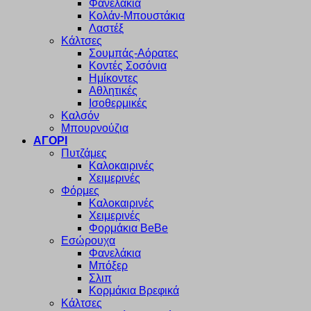
Φανελάκια
Κολάν-Μπουστάκια
Λαστέξ
Κάλτσες
Σουμπάς-Αόρατες
Κοντές Σοσόνια
Ημίκοντες
Αθλητικές
Ισοθερμικές
Καλσόν
Μπουρνούζια
ΑΓΟΡΙ
Πυτζάμες
Καλοκαιρινές
Χειμερινές
Φόρμες
Καλοκαιρινές
Χειμερινές
Φορμάκια BeBe
Εσώρουχα
Φανελάκια
Μπόξερ
Σλιπ
Κορμάκια Βρεφικά
Κάλτσες