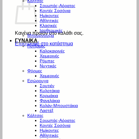
Κάλτσες
Σουμπάς-Αόρατες
Κοντές Σοσόνια
Ημίκοντες
Αθλητικές
Κλασικές
Ισοθερμικές
Κανένα προϊόν στο καλάθι σας.
Μπουρνούζια
ΓΥΝΑΙΚΑ
Επιστροφή στο κατάστημα
Πυτζάμες
Καλοκαιρινές
Χειμερινές
Ρόμπες
Νυχτικές
Φόρμες
Χειμερινές
Εσώρουχα
Σουτιέν
Κυλοτάκια
Κορμάκια
Φανελάκια
Κολάν-Μπουστάκια
Λαστέξ
Κάλτσες
Σουμπάς-Αόρατες
Κοντές Σοσόνια
Ημίκοντες
Αθλητικές