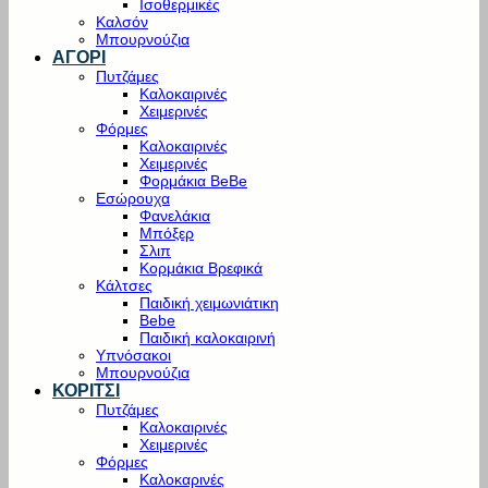
Ισοθερμικές
Καλσόν
Μπουρνούζια
ΑΓΟΡΙ
Πυτζάμες
Καλοκαιρινές
Χειμερινές
Φόρμες
Καλοκαιρινές
Χειμερινές
Φορμάκια BeBe
Εσώρουχα
Φανελάκια
Μπόξερ
Σλιπ
Κορμάκια Βρεφικά
Κάλτσες
Παιδική χειμωνιάτικη
Bebe
Παιδική καλοκαιρινή
Υπνόσακοι
Μπουρνούζια
ΚΟΡΙΤΣΙ
Πυτζάμες
Καλοκαιρινές
Χειμερινές
Φόρμες
Καλοκαρινές