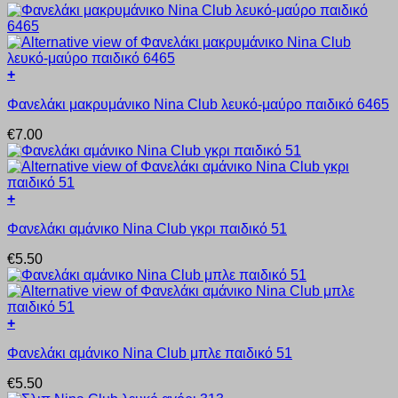
πολλαπλές
παραλλαγές.
Οι
επιλογές
+
μπορούν
Αυτό
να
Φανελάκι μακρυμάνικο Nina Club λευκό-μαύρο παιδικό 6465
το
επιλεγούν
προϊόν
στη
€
7.00
έχει
σελίδα
πολλαπλές
του
παραλλαγές.
προϊόντος
Οι
+
επιλογές
Αυτό
μπορούν
Φανελάκι αμάνικο Nina Club γκρι παιδικό 51
το
να
προϊόν
επιλεγούν
€
5.50
έχει
στη
πολλαπλές
σελίδα
παραλλαγές.
του
Οι
προϊόντος
+
επιλογές
Αυτό
μπορούν
Φανελάκι αμάνικο Nina Club μπλε παιδικό 51
το
να
προϊόν
επιλεγούν
€
5.50
έχει
στη