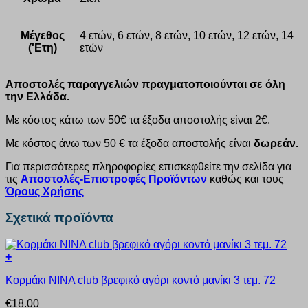
Μέγεθος
4 ετών, 6 ετών, 8 ετών, 10 ετών, 12 ετών, 14
('Ετη)
ετών
Αποστολές παραγγελιών πραγματοποιούνται σε όλη
την Ελλάδα.
Με κόστος κάτω των 50€ τα έξοδα αποστολής είναι 2€.
Με κόστος άνω των 50 € τα έξοδα αποστολής είναι
δωρεάν.
Για περισσότερες πληροφορίες επισκεφθείτε την σελίδα για
τις
Αποστολές-Επιστροφές Προϊόντων
καθώς και τους
Όρους Χρήσης
Σχετικά προϊόντα
+
Αυτό
Κορμάκι ΝΙΝΑ club βρεφικό αγόρι κοντό μανίκι 3 τεμ. 72
το
προϊόν
€
18.00
έχει