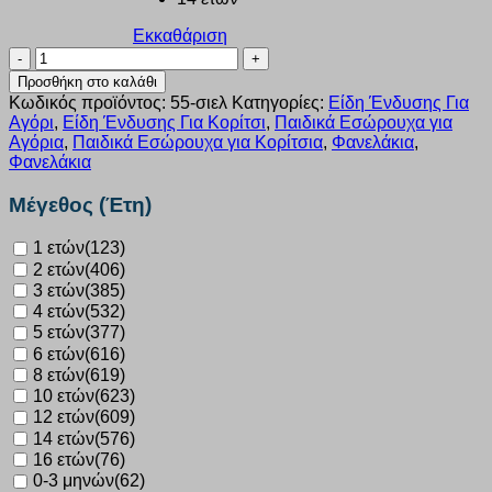
Εκκαθάριση
Φανελάκι
κοντομάνικο
Προσθήκη στο καλάθι
Nina
Κωδικός προϊόντος:
55-σιελ
Κατηγορίες:
Είδη Ένδυσης Για
Club
Αγόρι
,
Είδη Ένδυσης Για Κορίτσι
,
Παιδικά Εσώρουχα για
σιέλ
Αγόρια
,
Παιδικά Εσώρουχα για Κορίτσια
,
Φανελάκια
,
παιδικό
Φανελάκια
55
ποσότητα
Μέγεθος (Έτη)
1 ετών
(123)
2 ετών
(406)
3 ετών
(385)
4 ετών
(532)
5 ετών
(377)
6 ετών
(616)
8 ετών
(619)
10 ετών
(623)
12 ετών
(609)
14 ετών
(576)
16 ετών
(76)
0-3 μηνών
(62)