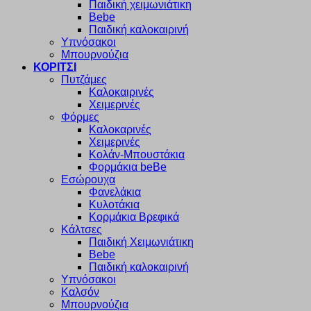
Παιδική χειμωνιάτικη
Bebe
Παιδική καλοκαιρινή
Υπνόσακοι
Μπουρνούζια
ΚΟΡΙΤΣΙ
Πυτζάμες
Καλοκαιρινές
Χειμερινές
Φόρμες
Καλοκαρινές
Χειμερινές
Κολάν-Μπουστάκια
Φορμάκια beBe
Εσώρουχα
Φανελάκια
Κυλοτάκια
Κορμάκια Βρεφικά
Κάλτσες
Παιδική Χειμωνιάτικη
Bebe
Παιδική καλοκαιρινή
Υπνόσακοι
Καλσόν
Μπουρνούζια