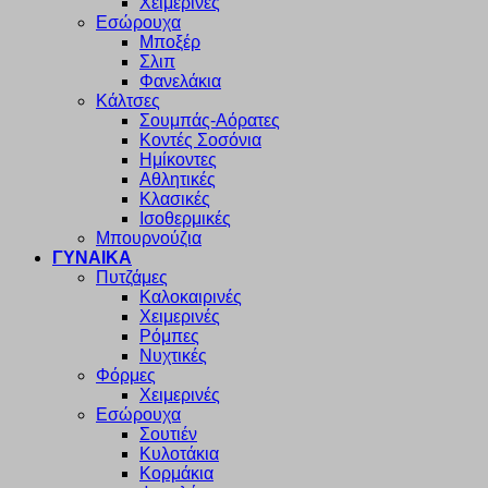
Χειμερινές
Εσώρουχα
Μποξέρ
Σλιπ
Φανελάκια
Κάλτσες
Σουμπάς-Αόρατες
Κοντές Σοσόνια
Ημίκοντες
Αθλητικές
Κλασικές
Ισοθερμικές
Μπουρνούζια
ΓΥΝΑΙΚΑ
Πυτζάμες
Καλοκαιρινές
Χειμερινές
Ρόμπες
Νυχτικές
Φόρμες
Χειμερινές
Εσώρουχα
Σουτιέν
Κυλοτάκια
Κορμάκια