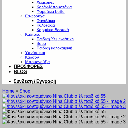
Χειμερινές
Κολάν-Μπουστάκια
Φορμάκια beBe
Εσώρουχα
Φανελάκια
Κυλοτάκια
Κορμάκια Βρεφικά
Κάλτσες
Παιδική Χειμωνιάτικη
Bebe
Παιδική καλοκαιρινή
Υπνόσακοι
Καλσόν
Μπουρνούζια
ΠΡΟΣΦΟΡΕΣ
BLOG
Σύνδεση / Εγγραφή
Home
»
Shop