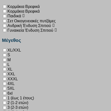
Κορμάκια Βρεφικά
Κορμάκια Βρεφικά
Παιδικά
Σετ Οικογενειακές πυτζάμες
Ανδρική Ένδυση Σπιτιού
Γυναικεία Ένδυση Σπιτιού
Μέγεθος
XL/XXL
S
M
L
XL
XXL
XXXL
4XL
5XL
6xl
1 (έως 1 έτους)
2 (1-2 ετών)
3 (2-3 ετών)