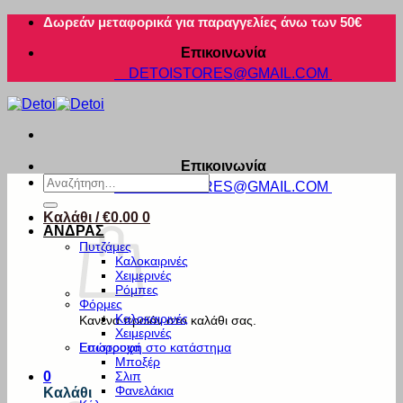
Μετάβαση
Δωρεάν μεταφορικά για παραγγελίες άνω των 50€
στο
Επικοινωνία
περιεχόμενο
DETOISTORES@GMAIL.COM
Επικοινωνία
Αναζήτηση
DETOISTORES@GMAIL.COM
για:
Καλάθι /
€
0.00
0
ΑΝΔΡΑΣ
Πυτζάμες
Καλοκαιρινές
Χειμερινές
Ρόμπες
Φόρμες
Καλοκαιρινές
Κανένα προϊόν στο καλάθι σας.
Χειμερινές
Εσώρουχα
Επιστροφή στο κατάστημα
Μποξέρ
Σλιπ
0
Φανελάκια
Καλάθι