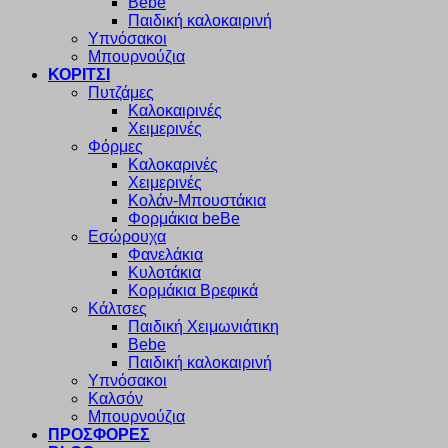
Bebe
Παιδική καλοκαιρινή
Υπνόσακοι
Μπουρνούζια
ΚΟΡΙΤΣΙ
Πυτζάμες
Καλοκαιρινές
Χειμερινές
Φόρμες
Καλοκαρινές
Χειμερινές
Κολάν-Μπουστάκια
Φορμάκια beBe
Εσώρουχα
Φανελάκια
Κυλοτάκια
Κορμάκια Βρεφικά
Κάλτσες
Παιδική Χειμωνιάτικη
Bebe
Παιδική καλοκαιρινή
Υπνόσακοι
Καλσόν
Μπουρνούζια
ΠΡΟΣΦΟΡΕΣ