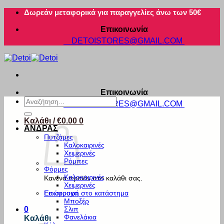
Μετάβαση
Δωρεάν μεταφορικά για παραγγελίες άνω των 50€
στο
Επικοινωνία
περιεχόμενο
DETOISTORES@GMAIL.COM
Επικοινωνία
Αναζήτηση
DETOISTORES@GMAIL.COM
για:
Καλάθι /
€
0.00
0
ΑΝΔΡΑΣ
Πυτζάμες
Καλοκαιρινές
Χειμερινές
Ρόμπες
Φόρμες
Καλοκαιρινές
Κανένα προϊόν στο καλάθι σας.
Χειμερινές
Εσώρουχα
Επιστροφή στο κατάστημα
Μποξέρ
Σλιπ
0
Φανελάκια
Καλάθι