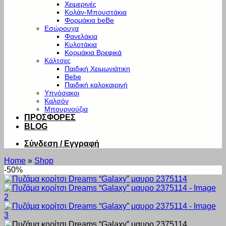
Χειμερινές
Κολάν-Μπουστάκια
Φορμάκια beBe
Εσώρουχα
Φανελάκια
Κυλοτάκια
Κορμάκια Βρεφικά
Κάλτσες
Παιδική Χειμωνιάτικη
Bebe
Παιδική καλοκαιρινή
Υπνόσακοι
Καλσόν
Μπουρνούζια
ΠΡΟΣΦΟΡΕΣ
BLOG
Σύνδεση / Εγγραφή
Home
»
Shop
-50%