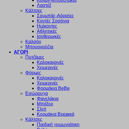
Κολάν-Μπουστάκια
Λαστέξ
Κάλτσες
Σουμπάς-Αόρατες
Κοντές Σοσόνια
Ημίκοντες
Αθλητικές
Ισοθερμικές
Καλσόν
Μπουρνούζια
ΑΓΟΡΙ
Πυτζάμες
Καλοκαιρινές
Χειμερινές
Φόρμες
Καλοκαιρινές
Χειμερινές
Φορμάκια BeBe
Εσώρουχα
Φανελάκια
Μπόξερ
Σλιπ
Κορμάκια Βρεφικά
Κάλτσες
Παιδική χειμωνιάτικη