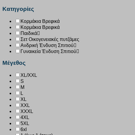
Κατηγορίες
Κορμάκια Βρεφικά
Κορμάκια Βρεφικά
Παιδικά
Σετ Οικογενειακές πυτζάμες
Ανδρική Ένδυση Σπιτιού
Γυναικεία Ένδυση Σπιτιού
Μέγεθος
XL/XXL
S
M
L
XL
XXL
XXXL
4XL
5XL
6xl