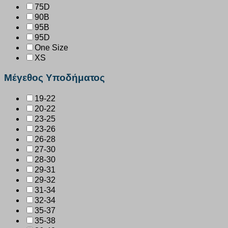
75D
90B
95B
95D
One Size
XS
Μέγεθος Υποδήματος
19-22
20-22
23-25
23-26
26-28
27-30
28-30
29-31
29-32
31-34
32-34
35-37
35-38