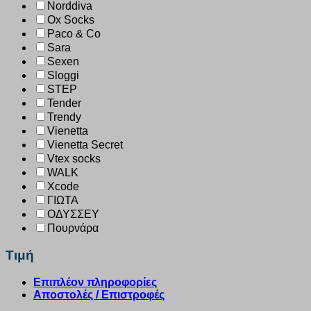
Norddiva
Ox Socks
Paco & Co
Sara
Sexen
Sloggi
STEP
Tender
Trendy
Vienetta
Vienetta Secret
Vtex socks
WALK
Xcode
ΓΙΩΤΑ
ΟΔΥΣΣΕΥ
Πουρνάρα
Τιμή
Επιπλέον πληροφορίες
Αποστολές / Επιστροφές