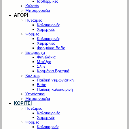
Ισοθερμικές
Καλσόν
Μπουρνούζια
ΑΓΟΡΙ
Πυτζάμες
Καλοκαιρινές
Χειμερινές
Φόρμες
Καλοκαιρινές
Χειμερινές
Φορμάκια BeBe
Εσώρουχα
Φανελάκια
Μπόξερ
Σλιπ
Κορμάκια Βρεφικά
Κάλτσες
Παιδική χειμωνιάτικη
Bebe
Παιδική καλοκαιρινή
Υπνόσακοι
Μπουρνούζια
ΚΟΡΙΤΣΙ
Πυτζάμες
Καλοκαιρινές
Χειμερινές
Φόρμες
Καλοκαρινές