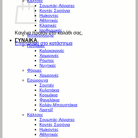
Κάλτσες
Σουμπάς-Αόρατες
Κοντές Σοσόνια
Ημίκοντες
Αθλητικές
Κλασικές
Ισοθερμικές
Κανένα προϊόν στο καλάθι σας.
Μπουρνούζια
ΓΥΝΑΙΚΑ
Επιστροφή στο κατάστημα
Πυτζάμες
Καλοκαιρινές
Χειμερινές
Ρόμπες
Νυχτικές
Φόρμες
Χειμερινές
Εσώρουχα
Σουτιέν
Κυλοτάκια
Κορμάκια
Φανελάκια
Κολάν-Μπουστάκια
Λαστέξ
Κάλτσες
Σουμπάς-Αόρατες
Κοντές Σοσόνια
Ημίκοντες
Αθλητικές