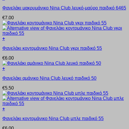
Αυτό
Φανελάκι μακρυμάνικο Nina Club λευκό-μαύρο παιδικό 6465
το
προϊόν
€
7.00
έχει
πολλαπλές
παραλλαγές.
Οι
+
επιλογές
Αυτό
μπορούν
Φανελάκι κοντομάνικο Nina Club γκρι παιδικό 55
το
να
προϊόν
επιλεγούν
€
6.00
έχει
στη
πολλαπλές
σελίδα
+
παραλλαγές.
του
Αυτό
Οι
προϊόντος
Φανελάκι αμάνικο Nina Club λευκό παιδικό 50
το
επιλογές
προϊόν
μπορούν
€
5.50
έχει
να
πολλαπλές
επιλεγούν
παραλλαγές.
στη
Οι
σελίδα
+
επιλογές
του
Αυτό
μπορούν
προϊόντος
Φανελάκι κοντομάνικο Nina Club μπλε παιδικό 55
το
να
προϊόν
επιλεγούν
€
6.00