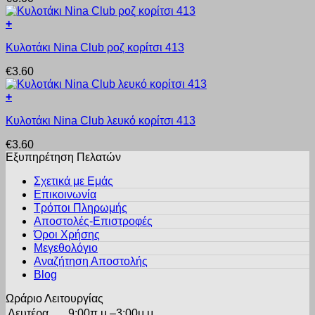
έχει
στη
πολλαπλές
σελίδα
+
παραλλαγές.
του
Αυτό
Οι
προϊόντος
Κυλοτάκι Nina Club ροζ κορίτσι 413
το
επιλογές
προϊόν
μπορούν
€
3.60
έχει
να
πολλαπλές
επιλεγούν
+
παραλλαγές.
στη
Αυτό
Οι
σελίδα
Κυλοτάκι Nina Club λευκό κορίτσι 413
το
επιλογές
του
προϊόν
μπορούν
προϊόντος
€
3.60
έχει
να
Εξυπηρέτηση Πελατών
πολλαπλές
επιλεγούν
παραλλαγές.
στη
Σχετικά με Εμάς
Οι
σελίδα
Επικοινωνία
επιλογές
του
Τρόποι Πληρωμής
μπορούν
προϊόντος
Αποστολές-Επιστροφές
να
Όροι Χρήσης
επιλεγούν
στη
Μεγεθολόγιο
σελίδα
Αναζήτηση Αποστολής
του
Blog
προϊόντος
Ωράριο Λειτουργίας
Δευτέρα
9:00π.μ.–3:00μ.μ.