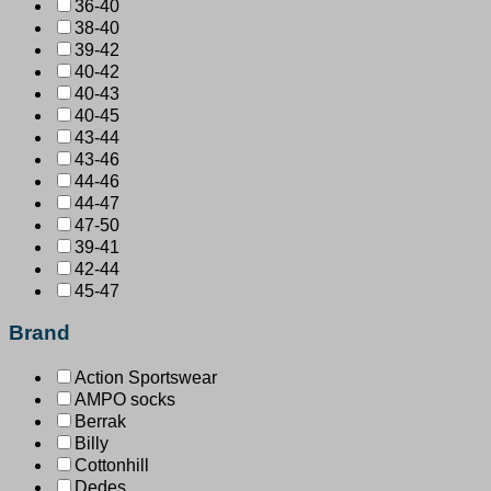
36-40
38-40
39-42
40-42
40-43
40-45
43-44
43-46
44-46
44-47
47-50
39-41
42-44
45-47
Brand
Action Sportswear
AMPO socks
Berrak
Billy
Cottonhill
Dedes