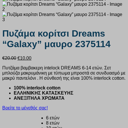
Πυζάμα κορίτσι Dreams
“Galaxy” μαυρο 2375114
Original
Η
€
20.00
€
10.00
price
τρέχουσα
Πυτζάμα βαμβακερη intelock DREAMS 6-14 ετών. Σετ
was:
τιμή
μπλούζα μακρυμάνικη με τύπωμα μπροστά σε συνδυασμό με
€20.00.
είναι:
μακρύ παντελόνι . Η σύνθεσή της είναι 100% interlock cotton.
€10.00.
100% interlock cotton
ΕΛΛΗΝΙΚΗΣ ΚΑΤΑΣΚΕΥΗΣ
ΑΝΕΞΙΤΗΛΑ ΧΡΩΜΑΤΑ
Βρείτε το μέγεθός σας!
6 ετών
8 ετών