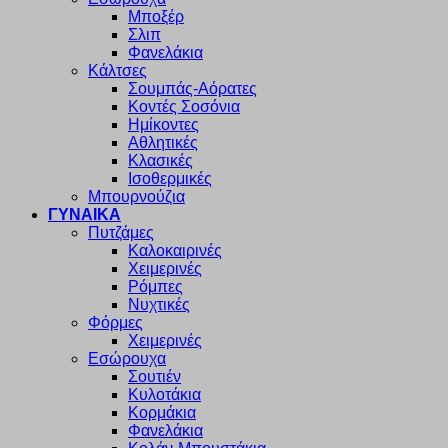
Μποξέρ
Σλιπ
Φανελάκια
Κάλτσες
Σουμπάς-Αόρατες
Κοντές Σοσόνια
Ημίκοντες
Αθλητικές
Κλασικές
Ισοθερμικές
Μπουρνούζια
ΓΥΝΑΙΚΑ
Πυτζάμες
Καλοκαιρινές
Χειμερινές
Ρόμπες
Νυχτικές
Φόρμες
Χειμερινές
Εσώρουχα
Σουτιέν
Κυλοτάκια
Κορμάκια
Φανελάκια