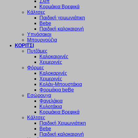
Σλιπ
Κορμάκια Βρεφικά
Κάλτσες
Παιδική χειμωνιάτικη
Bebe
Παιδική καλοκαιρινή
Υπνόσακοι
Μπουρνούζια
ΚΟΡΙΤΣΙ
Πυτζάμες
Καλοκαιρινές
Χειμερινές
Φόρμες
Καλοκαρινές
Χειμερινές
Κολάν-Μπουστάκια
Φορμάκια beBe
Εσώρουχα
Φανελάκια
Κυλοτάκια
Κορμάκια Βρεφικά
Κάλτσες
Παιδική Χειμωνιάτικη
Bebe
Παιδική καλοκαιρινή