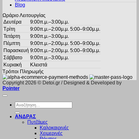
του
Blog
προϊόντος
Ωράριο Λειτουργίας
Δευτέρα
9:00π.μ.–3:00μ.μ.
Τρίτη
9:00π.μ.–2:00μ.μ. 5:00–9:00μ.μ.
Τετάρτη
9:00π.μ.–3:00μ.μ.
Πέμπτη
9:00π.μ.–2:00μ.μ. 5:00–9:00μ.μ.
Παρασκευή
9:00π.μ.–2:00μ.μ. 5:00–9:00μ.μ.
Σάββατο
9:00π.μ.–3:00μ.μ.
Κυριακή
Κλειστά
Τρόποι Πληρωμής
Copyright 2026 © Detoi.gr / Designed & Developed by
Pointer
Αναζήτηση
για:
ΑΝΔΡΑΣ
Πυτζάμες
Καλοκαιρινές
Χειμερινές
Ρόμπες