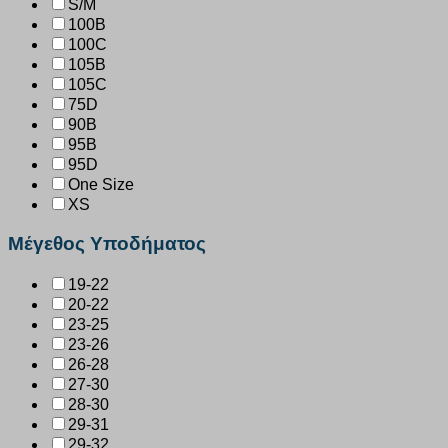
S/M
100B
100C
105B
105C
75D
90B
95B
95D
One Size
XS
Μέγεθος Υποδήματος
19-22
20-22
23-25
23-26
26-28
27-30
28-30
29-31
29-32