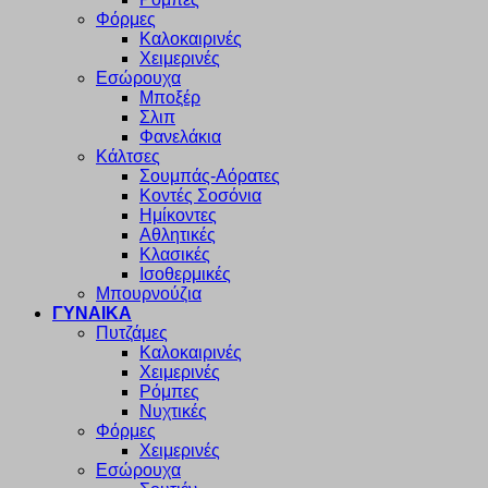
Φόρμες
Καλοκαιρινές
Χειμερινές
Εσώρουχα
Μποξέρ
Σλιπ
Φανελάκια
Κάλτσες
Σουμπάς-Αόρατες
Κοντές Σοσόνια
Ημίκοντες
Αθλητικές
Κλασικές
Ισοθερμικές
Μπουρνούζια
ΓΥΝΑΙΚΑ
Πυτζάμες
Καλοκαιρινές
Χειμερινές
Ρόμπες
Νυχτικές
Φόρμες
Χειμερινές
Εσώρουχα