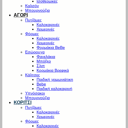
Ισοθερμικές
Καλσόν
Μπουρνούζια
ΑΓΟΡΙ
Πυτζάμες
Καλοκαιρινές
Χειμερινές
Φόρμες
Καλοκαιρινές
Χειμερινές
Φορμάκια BeBe
Εσώρουχα
Φανελάκια
Μπόξερ
Σλιπ
Κορμάκια Βρεφικά
Κάλτσες
Παιδική χειμωνιάτικη
Bebe
Παιδική καλοκαιρινή
Υπνόσακοι
Μπουρνούζια
ΚΟΡΙΤΣΙ
Πυτζάμες
Καλοκαιρινές
Χειμερινές
Φόρμες
Καλοκαρινές