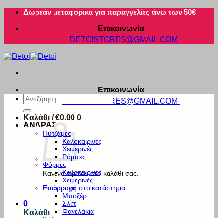
Μετάβαση
Δωρεάν μεταφορικά για παραγγελίες άνω των 50€
στο
Επικοινωνία
περιεχόμενο
DETOISTORES@GMAIL.COM
Επικοινωνία
Αναζήτηση
DETOISTORES@GMAIL.COM
για:
Καλάθι /
€
0.00
0
ΑΝΔΡΑΣ
Πυτζάμες
Καλοκαιρινές
Χειμερινές
Ρόμπες
Φόρμες
Καλοκαιρινές
Κανένα προϊόν στο καλάθι σας.
Χειμερινές
Εσώρουχα
Επιστροφή στο κατάστημα
Μποξέρ
Σλιπ
0
Φανελάκια
Καλάθι