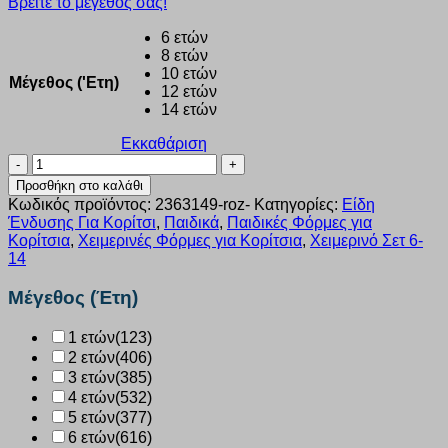
Βρείτε το μέγεθός σας!
6 ετών
8 ετών
10 ετών
Μέγεθος ('Ετη)
12 ετών
14 ετών
Εκκαθάριση
Σετ
κορίτσι
Προσθήκη στο καλάθι
Βελουτέ
Κωδικός προϊόντος:
2363149-roz-
Κατηγορίες:
Είδη
joyce
Ένδυσης Για Κορίτσι
,
Παιδικά
,
Παιδικές Φόρμες για
“Fur
Κορίτσια
,
Χειμερινές Φόρμες για Κορίτσια
,
Χειμερινό Σετ 6-
and
14
Velvet”
ροζ
Μέγεθος (Έτη)
2363149
ποσότητα
1 ετών
(123)
2 ετών
(406)
3 ετών
(385)
4 ετών
(532)
5 ετών
(377)
6 ετών
(616)