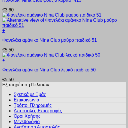
Κυλοτάκι Nina Club φούξια κορίτσι 413
το
επιλογές
του
προϊόν
μπορούν
προϊόντος
€
3.60
έχει
να
πολλαπλές
επιλεγούν
παραλλαγές.
στη
Οι
σελίδα
+
επιλογές
του
Αυτό
μπορούν
προϊόντος
Φανελάκι αμάνικο Nina Club μαύρο παιδικό 51
το
να
προϊόν
επιλεγούν
€
5.50
έχει
στη
πολλαπλές
σελίδα
+
παραλλαγές.
του
Αυτό
Οι
προϊόντος
Φανελάκι αμάνικο Nina Club λευκό παιδικό 50
το
επιλογές
προϊόν
μπορούν
€
5.50
έχει
να
Εξυπηρέτηση Πελατών
πολλαπλές
επιλεγούν
παραλλαγές.
στη
Σχετικά με Εμάς
Οι
σελίδα
Επικοινωνία
επιλογές
του
Τρόποι Πληρωμής
μπορούν
προϊόντος
Αποστολές-Επιστροφές
να
Όροι Χρήσης
επιλεγούν
στη
Μεγεθολόγιο
σελίδα
Αναζήτηση Αποστολής