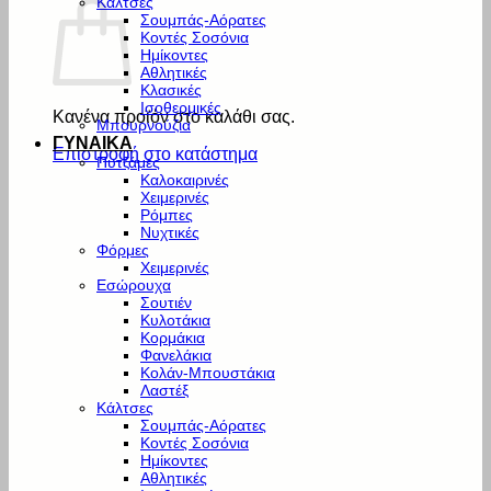
Κάλτσες
Σουμπάς-Αόρατες
Κοντές Σοσόνια
Ημίκοντες
Αθλητικές
Κλασικές
Ισοθερμικές
Κανένα προϊόν στο καλάθι σας.
Μπουρνούζια
ΓΥΝΑΙΚΑ
Επιστροφή στο κατάστημα
Πυτζάμες
Καλοκαιρινές
Χειμερινές
Ρόμπες
Νυχτικές
Φόρμες
Χειμερινές
Εσώρουχα
Σουτιέν
Κυλοτάκια
Κορμάκια
Φανελάκια
Κολάν-Μπουστάκια
Λαστέξ
Κάλτσες
Σουμπάς-Αόρατες
Κοντές Σοσόνια
Ημίκοντες
Αθλητικές