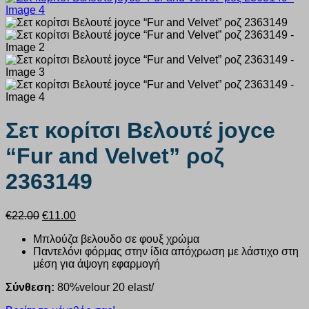
Σετ κορίτσι Βελουτέ joyce
“Fur and Velvet” ροζ
2363149
Original
Η
€
22.00
€
11.00
price
τρέχουσα
Μπλούζα βελουδο σε φουξ χρώμα
was:
τιμή
Παντελόνι φόρμας στην ίδια απόχρωση με λάστιχο στη
€22.00.
είναι:
μέση για άψογη εφαρμογή
€11.00.
Σύνθεση:
80%velour 20 elast/