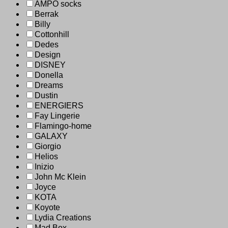
AMPO socks
Berrak
Billy
Cottonhill
Dedes
Design
DISNEY
Donella
Dreams
Dustin
ENERGIERS
Fay Lingerie
Flamingo-home
GALAXY
Giorgio
Helios
Inizio
John Mc Klein
Joyce
KOTA
Koyote
Lydia Creations
Mad Box