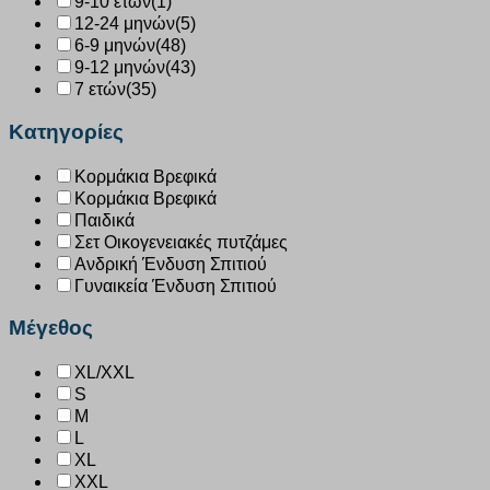
9-10 ετών
(1)
12-24 μηνών
(5)
6-9 μηνών
(48)
9-12 μηνών
(43)
7 ετών
(35)
Κατηγορίες
Κορμάκια Βρεφικά
Κορμάκια Βρεφικά
Παιδικά
Σετ Οικογενειακές πυτζάμες
Ανδρική Ένδυση Σπιτιού
Γυναικεία Ένδυση Σπιτιού
Μέγεθος
XL/XXL
S
M
L
XL
XXL