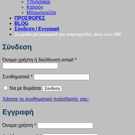
Υπνόσακοι
Καλσόν
Μπουρνούζια
ΠΡΟΣΦΟΡΕΣ
BLOG
Σύνδεση / Εγγραφή
Δωρεάν μεταφορικά για παραγγελίες άνω των 50€
Σύνδεση
Απαιτείται
Όνομα χρήστη ή διεύθυνση email
*
Απαιτείται
Συνθηματικό
*
Να με θυμάσαι
Σύνδεση
Χάσατε το συνθηματικό πρόσβασής σας;
Εγγραφή
Απαιτείται
Όνομα χρήστη
*