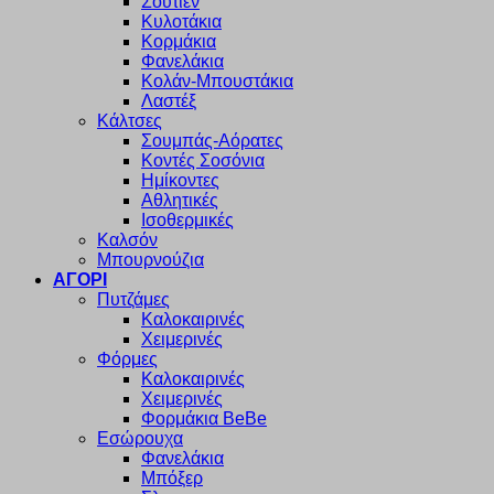
Σουτιέν
Κυλοτάκια
Κορμάκια
Φανελάκια
Κολάν-Μπουστάκια
Λαστέξ
Κάλτσες
Σουμπάς-Αόρατες
Κοντές Σοσόνια
Ημίκοντες
Αθλητικές
Ισοθερμικές
Καλσόν
Μπουρνούζια
ΑΓΟΡΙ
Πυτζάμες
Καλοκαιρινές
Χειμερινές
Φόρμες
Καλοκαιρινές
Χειμερινές
Φορμάκια BeBe
Εσώρουχα
Φανελάκια
Μπόξερ