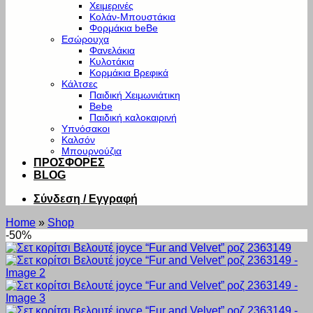
Χειμερινές
Κολάν-Μπουστάκια
Φορμάκια beBe
Εσώρουχα
Φανελάκια
Κυλοτάκια
Κορμάκια Βρεφικά
Κάλτσες
Παιδική Χειμωνιάτικη
Bebe
Παιδική καλοκαιρινή
Υπνόσακοι
Καλσόν
Μπουρνούζια
ΠΡΟΣΦΟΡΕΣ
BLOG
Σύνδεση / Εγγραφή
Home
»
Shop
-50%