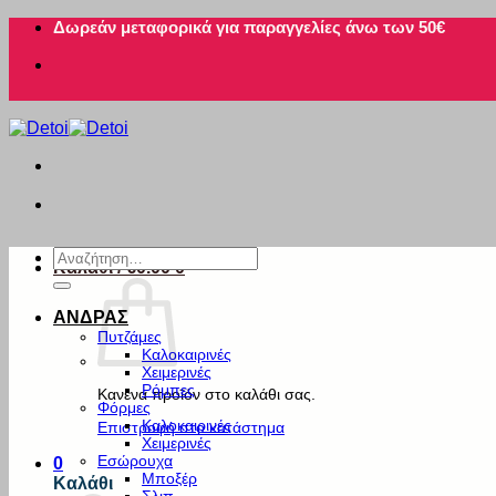
Μετάβαση
Δωρεάν μεταφορικά για παραγγελίες άνω των 50€
στο
περιεχόμενο
Αναζήτηση
Καλάθι /
€
0.00
0
για:
ΑΝΔΡΑΣ
Πυτζάμες
Καλοκαιρινές
Χειμερινές
Ρόμπες
Κανένα προϊόν στο καλάθι σας.
Φόρμες
Καλοκαιρινές
Επιστροφή στο κατάστημα
Χειμερινές
Εσώρουχα
0
Μποξέρ
Καλάθι