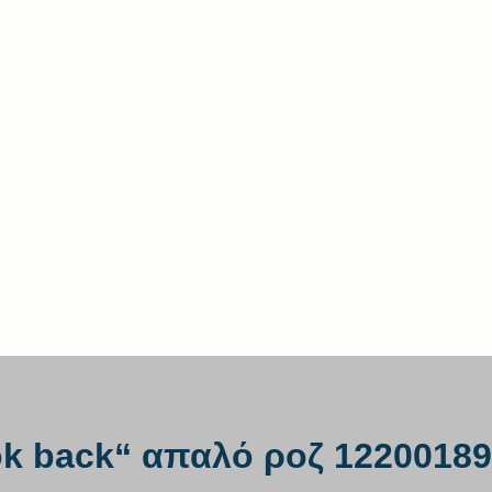
ook back“ απαλό ροζ 12200189