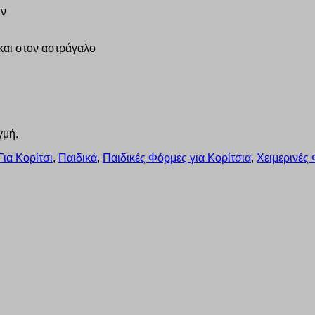
ών
και στον αστράγαλο
γμή.
ια Κορίτσι
,
Παιδικά
,
Παιδικές Φόρμες για Κορίτσια
,
Χειμερινές 