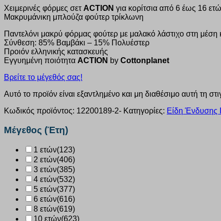
Χειμερινές φόρμες σετ
ACTION
για κορίτσια από 6 έως 16 ετ
Μακρυμάνικη μπλούζα φούτερ τρίκλωνη
Παντελόνι μακρύ φόρμας φούτερ με μαλακό λάστιχο στη μέση 
Σύνθεση: 85% Βαμβάκι – 15% Πολυέστερ
Προιόν ελληνικής κατασκευής
Εγγυημένη ποιότητα
ACTION
by
Cottonplanet
Βρείτε το μέγεθός σας!
Αυτό το προϊόν είναι εξαντλημένο και μη διαθέσιμο αυτή τη στι
Κωδικός προϊόντος:
12200189-2-
Κατηγορίες:
Είδη Ένδυσης Γ
Μέγεθος (Έτη)
1 ετών
(123)
2 ετών
(406)
3 ετών
(385)
4 ετών
(532)
5 ετών
(377)
6 ετών
(616)
8 ετών
(619)
10 ετών
(623)