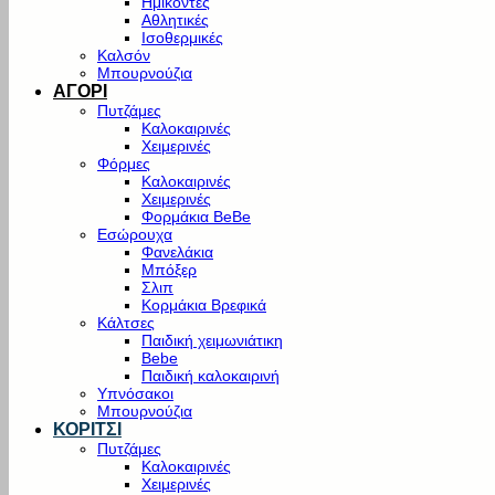
Ημίκοντες
Αθλητικές
Ισοθερμικές
Καλσόν
Μπουρνούζια
ΑΓΟΡΙ
Πυτζάμες
Καλοκαιρινές
Χειμερινές
Φόρμες
Καλοκαιρινές
Χειμερινές
Φορμάκια BeBe
Εσώρουχα
Φανελάκια
Μπόξερ
Σλιπ
Κορμάκια Βρεφικά
Κάλτσες
Παιδική χειμωνιάτικη
Bebe
Παιδική καλοκαιρινή
Υπνόσακοι
Μπουρνούζια
ΚΟΡΙΤΣΙ
Πυτζάμες
Καλοκαιρινές
Χειμερινές