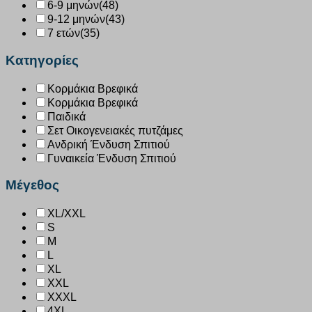
6-9 μηνών
(48)
9-12 μηνών
(43)
7 ετών
(35)
Κατηγορίες
Κορμάκια Βρεφικά
Κορμάκια Βρεφικά
Παιδικά
Σετ Οικογενειακές πυτζάμες
Ανδρική Ένδυση Σπιτιού
Γυναικεία Ένδυση Σπιτιού
Μέγεθος
XL/XXL
S
M
L
XL
XXL
XXXL
4XL