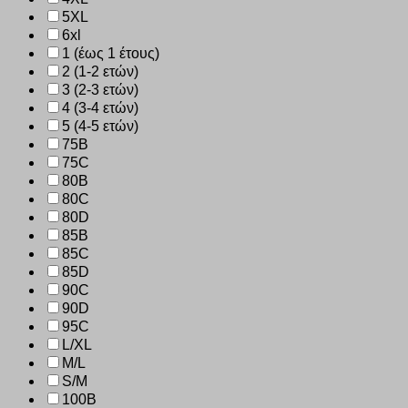
5XL
6xl
1 (έως 1 έτους)
2 (1-2 ετών)
3 (2-3 ετών)
4 (3-4 ετών)
5 (4-5 ετών)
75B
75C
80B
80C
80D
85B
85C
85D
90C
90D
95C
L/XL
M/L
S/M
100B