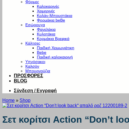
Φόρμες
Καλοκαρινές
Χειμερινές
Κολάν-Μπουστάκια
Φορμάκια beBe
Εσώρουχα
Φανελάκια
Κυλοτάκια
Κορμάκια Βρεφικά
Κάλτσες
Παιδική Χειμωνιάτικη
Bebe
Παιδική καλοκαιρινή
Υπνόσακοι
Καλσόν
Μπουρνούζια
ΠΡΟΣΦΟΡΕΣ
BLOG
Σύνδεση / Εγγραφή
Home
»
Shop
Σετ κορίτσι Action “Don’t l