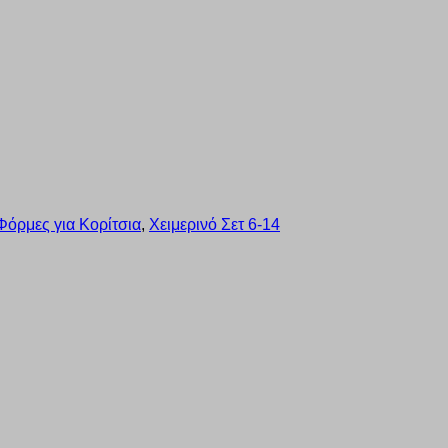
Φόρμες για Κορίτσια
,
Χειμερινό Σετ 6-14