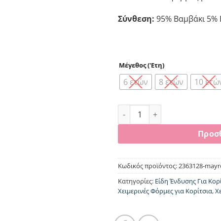
€12.
Σύνθεση:
95% Βαμβάκι 5% 
Μέγεθος ('Ετη)
6 ετών
8 ετών
10 ετώ
Σετ κορίτσι Joyce “Smile ” μ
Προσ
Κωδικός προϊόντος:
2363128-mayr
Κατηγορίες:
Είδη Ένδυσης Για Κορ
Χειμερινές Φόρμες για Κορίτσια
,
Χ