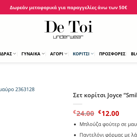
Δωρεάν μεταφορικά για παραγγελίες άνω των 50€
ΝΔΡΑΣ
ΓΥΝΑΙΚΑ
ΑΓΟΡΙ
ΚΟΡΙΤΣΙ
ΠΡΟΣΦΟΡΕΣ
BL
Σετ κορίτσι Joyce “Sm
Original
Η
€
€
24.00
12.00
price
τρέχ
Μπλούζα φούτερ σε μα
was:
τιμή
€24.00.
είναι
Παντελόνι φόρμας με λά