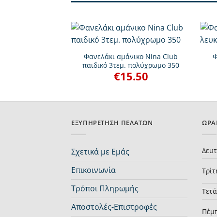
+
+
lub βρεφικό κοντό
Φανελάκι αμάνικο Nina Club
Φ
 χρώματα 72
παιδικό 3τεμ. πολύχρωμο 350
.00
€
15.50
ΕΞΥΠΗΡΈΤΗΣΗ ΠΕΛΑΤΏΝ
ΩΡΆ
Δευ
Σχετικά με Εμάς
Επικοινωνία
Τρίτ
Τρόποι Πληρωμής
Τετ
Αποστολές-Επιστροφές
Πέμ