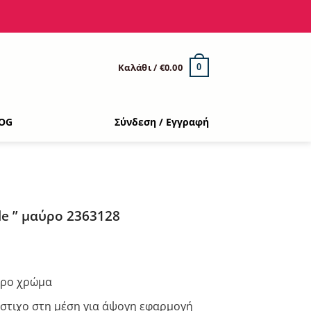
Καλάθι /
€
0.00
0
OG
Σύνδεση / Εγγραφή
ile ” μαύρο 2363128
ουσα
υρο χρώμα
:
στιχο στη μέση για άψογη εφαρμογή