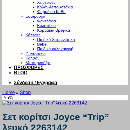
Χειμερινές
Κολάν-Μπουστάκια
Φορμάκια beBe
Εσώρουχα
Φανελάκια
Κυλοτάκια
Κορμάκια Βρεφικά
Κάλτσες
Παιδική Χειμωνιάτικη
Bebe
Παιδική καλοκαιρινή
Υπνόσακοι
Καλσόν
Μπουρνούζια
ΠΡΟΣΦΟΡΕΣ
BLOG
Σύνδεση / Εγγραφή
Home
»
Shop
-55%
Σετ κορίτσι Joyce “Trip”
λευκό 2263142