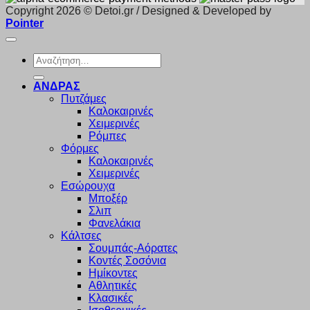
Copyright 2026 © Detoi.gr / Designed & Developed by
Pointer
Αναζήτηση
για:
ΑΝΔΡΑΣ
Πυτζάμες
Καλοκαιρινές
Χειμερινές
Ρόμπες
Φόρμες
Καλοκαιρινές
Χειμερινές
Εσώρουχα
Μποξέρ
Σλιπ
Φανελάκια
Κάλτσες
Σουμπάς-Αόρατες
Κοντές Σοσόνια
Ημίκοντες
Αθλητικές
Κλασικές