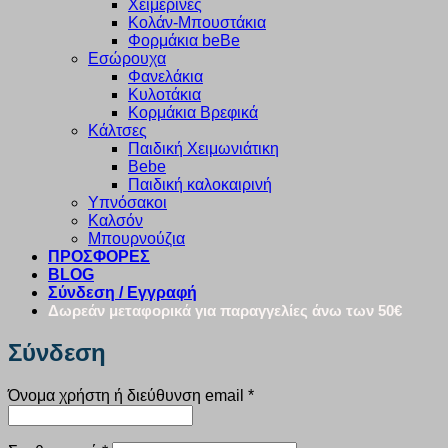
Χειμερινές
Κολάν-Μπουστάκια
Φορμάκια beBe
Εσώρουχα
Φανελάκια
Κυλοτάκια
Κορμάκια Βρεφικά
Κάλτσες
Παιδική Χειμωνιάτικη
Bebe
Παιδική καλοκαιρινή
Υπνόσακοι
Καλσόν
Μπουρνούζια
ΠΡΟΣΦΟΡΕΣ
BLOG
Σύνδεση / Εγγραφή
Δωρεάν μεταφορικά για παραγγελίες άνω των 50€
Σύνδεση
Απαιτείται
Όνομα χρήστη ή διεύθυνση email
*