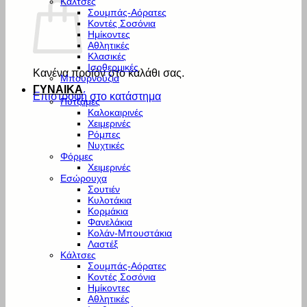
Κάλτσες
Σουμπάς-Αόρατες
Κοντές Σοσόνια
Ημίκοντες
Αθλητικές
Κλασικές
Ισοθερμικές
Κανένα προϊόν στο καλάθι σας.
Μπουρνούζια
ΓΥΝΑΙΚΑ
Επιστροφή στο κατάστημα
Πυτζάμες
Καλοκαιρινές
Χειμερινές
Ρόμπες
Νυχτικές
Φόρμες
Χειμερινές
Εσώρουχα
Σουτιέν
Κυλοτάκια
Κορμάκια
Φανελάκια
Κολάν-Μπουστάκια
Λαστέξ
Κάλτσες
Σουμπάς-Αόρατες
Κοντές Σοσόνια
Ημίκοντες
Αθλητικές