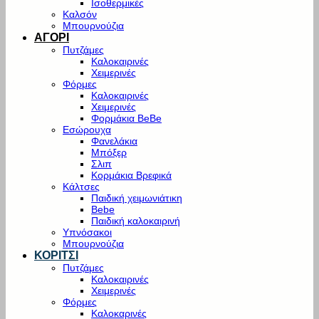
Ισοθερμικές
Καλσόν
Μπουρνούζια
ΑΓΟΡΙ
Πυτζάμες
Καλοκαιρινές
Χειμερινές
Φόρμες
Καλοκαιρινές
Χειμερινές
Φορμάκια BeBe
Εσώρουχα
Φανελάκια
Μπόξερ
Σλιπ
Κορμάκια Βρεφικά
Κάλτσες
Παιδική χειμωνιάτικη
Bebe
Παιδική καλοκαιρινή
Υπνόσακοι
Μπουρνούζια
ΚΟΡΙΤΣΙ
Πυτζάμες
Καλοκαιρινές
Χειμερινές
Φόρμες
Καλοκαρινές