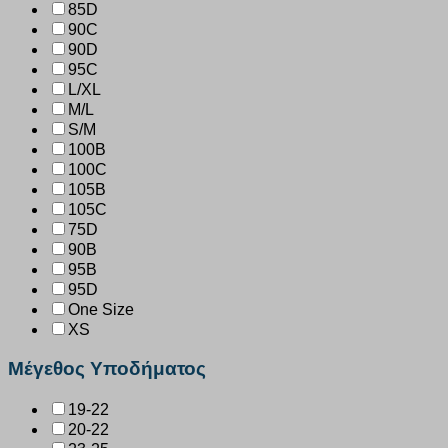
85D
90C
90D
95C
L/XL
M/L
S/M
100B
100C
105B
105C
75D
90B
95B
95D
One Size
XS
Μέγεθος Υποδήματος
19-22
20-22