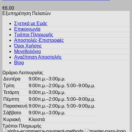
προϊόν
επιλεγούν
€
6.00
έχει
στη
Εξυπηρέτηση Πελατών
πολλαπλές
σελίδα
παραλλαγές.
του
Σχετικά με Εμάς
Οι
προϊόντος
Επικοινωνία
επιλογές
Τρόποι Πληρωμής
μπορούν
Αποστολές-Επιστροφές
να
Όροι Χρήσης
επιλεγούν
στη
Μεγεθολόγιο
σελίδα
Αναζήτηση Αποστολής
του
Blog
προϊόντος
Ωράριο Λειτουργίας
Δευτέρα
9:00π.μ.–3:00μ.μ.
Τρίτη
9:00π.μ.–2:00μ.μ. 5:00–9:00μ.μ.
Τετάρτη
9:00π.μ.–3:00μ.μ.
Πέμπτη
9:00π.μ.–2:00μ.μ. 5:00–9:00μ.μ.
Παρασκευή
9:00π.μ.–2:00μ.μ. 5:00–9:00μ.μ.
Σάββατο
9:00π.μ.–3:00μ.μ.
Κυριακή
Κλειστά
Τρόποι Πληρωμής