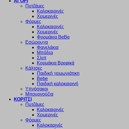
ΑΓΟΡΙ
Πυτζάμες
Καλοκαιρινές
Χειμερινές
Φόρμες
Καλοκαιρινές
Χειμερινές
Φορμάκια BeBe
Εσώρουχα
Φανελάκια
Μπόξερ
Σλιπ
Κορμάκια Βρεφικά
Κάλτσες
Παιδική χειμωνιάτικη
Bebe
Παιδική καλοκαιρινή
Υπνόσακοι
Μπουρνούζια
ΚΟΡΙΤΣΙ
Πυτζάμες
Καλοκαιρινές
Χειμερινές
Φόρμες
Καλοκαρινές