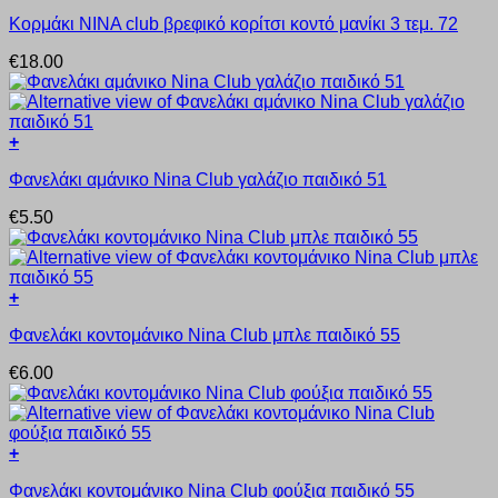
Αυτό
Οι
προϊόντος
Κορμάκι ΝΙΝΑ club βρεφικό κορίτσι κοντό μανίκι 3 τεμ. 72
το
επιλογές
προϊόν
μπορούν
€
18.00
έχει
να
πολλαπλές
επιλεγούν
παραλλαγές.
στη
Οι
σελίδα
+
επιλογές
του
Αυτό
μπορούν
προϊόντος
Φανελάκι αμάνικο Nina Club γαλάζιο παιδικό 51
το
να
προϊόν
επιλεγούν
€
5.50
έχει
στη
πολλαπλές
σελίδα
παραλλαγές.
του
Οι
προϊόντος
+
επιλογές
Αυτό
μπορούν
Φανελάκι κοντομάνικο Nina Club μπλε παιδικό 55
το
να
προϊόν
επιλεγούν
€
6.00
έχει
στη
πολλαπλές
σελίδα
παραλλαγές.
του
Οι
προϊόντος
+
επιλογές
Αυτό
μπορούν
Φανελάκι κοντομάνικο Nina Club φούξια παιδικό 55
το
να