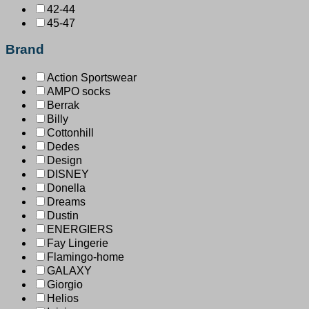
42-44
45-47
Brand
Action Sportswear
AMPO socks
Berrak
Billy
Cottonhill
Dedes
Design
DISNEY
Donella
Dreams
Dustin
ENERGIERS
Fay Lingerie
Flamingo-home
GALAXY
Giorgio
Helios