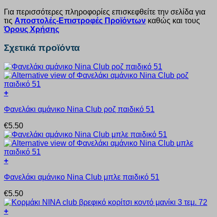
Για περισσότερες πληροφορίες επισκεφθείτε την σελίδα για
τις
Αποστολές-Επιστροφές Προϊόντων
καθώς και τους
Όρους Χρήσης
Σχετικά προϊόντα
+
Αυτό
Φανελάκι αμάνικο Nina Club ροζ παιδικό 51
το
προϊόν
€
5.50
έχει
πολλαπλές
παραλλαγές.
Οι
+
επιλογές
Αυτό
μπορούν
Φανελάκι αμάνικο Nina Club μπλε παιδικό 51
το
να
προϊόν
επιλεγούν
€
5.50
έχει
στη
πολλαπλές
σελίδα
+
παραλλαγές.
του