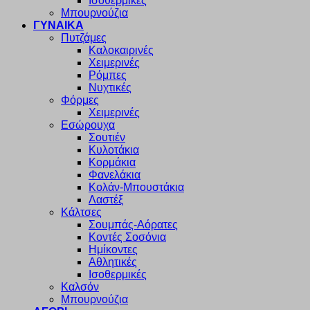
Ισοθερμικές
Μπουρνούζια
ΓΥΝΑΙΚΑ
Πυτζάμες
Καλοκαιρινές
Χειμερινές
Ρόμπες
Νυχτικές
Φόρμες
Χειμερινές
Εσώρουχα
Σουτιέν
Κυλοτάκια
Κορμάκια
Φανελάκια
Κολάν-Μπουστάκια
Λαστέξ
Κάλτσες
Σουμπάς-Αόρατες
Κοντές Σοσόνια
Ημίκοντες
Αθλητικές
Ισοθερμικές
Καλσόν
Μπουρνούζια