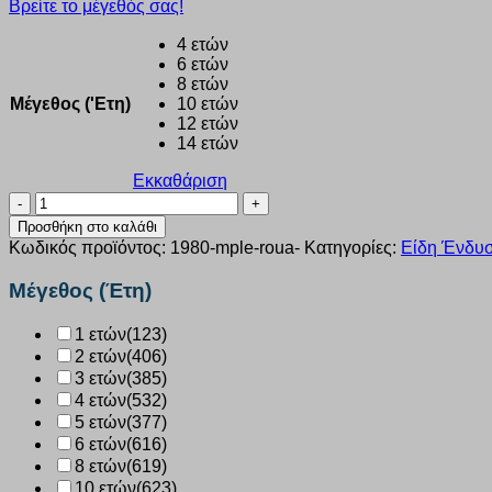
Βρείτε το μέγεθός σας!
4 ετών
6 ετών
8 ετών
Μέγεθος ('Ετη)
10 ετών
12 ετών
14 ετών
Εκκαθάριση
Κολάν
παιδικό
Προσθήκη στο καλάθι
Nina
Κωδικός προϊόντος:
1980-mple-roua-
Κατηγορίες:
Είδη Ένδυσ
Club
Γυαλιστερό
Μέγεθος (Έτη)
μπλε
ρουά
1 ετών
(123)
1980
2 ετών
(406)
ποσότητα
3 ετών
(385)
4 ετών
(532)
5 ετών
(377)
6 ετών
(616)
8 ετών
(619)
10 ετών
(623)