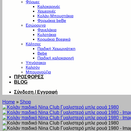
Φόρμες
Καλοκαρινές
Χειμερινές
Κολάν-Μπουστάκια
Φορμάκια beBe
Εσώρουχα
Φανελάκια
Κυλοτάκια
Κορμάκια Βρεφικά
Κάλτσες
Παιδική Χειμωνιάτικη
Bebe
Παιδική καλοκαιρινή
Υπνόσακοι
Καλσόν
Μπουρνούζια
ΠΡΟΣΦΟΡΕΣ
BLOG
Σύνδεση / Εγγραφή
Home
»
Shop