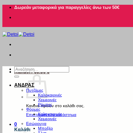
Μετάβαση
Δωρεάν μεταφορικά για παραγγελίες άνω των 50€
στο
περιεχόμενο
Αναζήτηση
Καλάθι /
€
0.00
0
για:
ΑΝΔΡΑΣ
Πυτζάμες
Καλοκαιρινές
Χειμερινές
Ρόμπες
Κανένα προϊόν στο καλάθι σας.
Φόρμες
Καλοκαιρινές
Επιστροφή στο κατάστημα
Χειμερινές
Εσώρουχα
0
Μποξέρ
Καλάθι