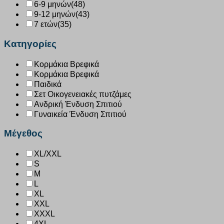
6-9 μηνών
(48)
9-12 μηνών
(43)
7 ετών
(35)
Κατηγορίες
Κορμάκια Βρεφικά
Κορμάκια Βρεφικά
Παιδικά
Σετ Οικογενειακές πυτζάμες
Ανδρική Ένδυση Σπιτιού
Γυναικεία Ένδυση Σπιτιού
Μέγεθος
XL/XXL
S
M
L
XL
XXL
XXXL
4XL