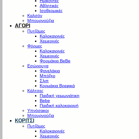
Ημίκοντες
Αθλητικές
Ισοθερμικές
Καλσόν
Μπουρνούζια
ΑΓΟΡΙ
Πυτζάμες
Καλοκαιρινές
Χειμερινές
Φόρμες
Καλοκαιρινές
Χειμερινές
Φορμάκια BeBe
Εσώρουχα
Φανελάκια
Μπόξερ
Σλιπ
Κορμάκια Βρεφικά
Κάλτσες
Παιδική χειμωνιάτικη
Bebe
Παιδική καλοκαιρινή
Υπνόσακοι
Μπουρνούζια
ΚΟΡΙΤΣΙ
Πυτζάμες
Καλοκαιρινές
Χειμερινές