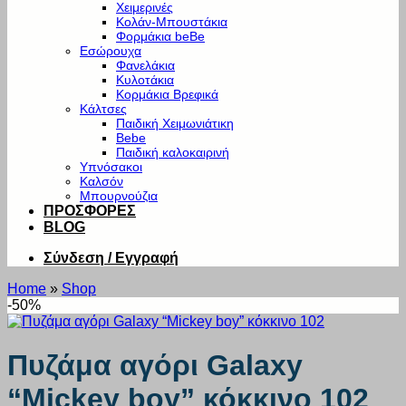
Χειμερινές
Κολάν-Μπουστάκια
Φορμάκια beBe
Εσώρουχα
Φανελάκια
Κυλοτάκια
Κορμάκια Βρεφικά
Κάλτσες
Παιδική Χειμωνιάτικη
Bebe
Παιδική καλοκαιρινή
Υπνόσακοι
Καλσόν
Μπουρνούζια
ΠΡΟΣΦΟΡΕΣ
BLOG
Σύνδεση / Εγγραφή
Home
»
Shop
-50%
Πυζάμα αγόρι Galaxy
“Mickey boy” κόκκινο 102