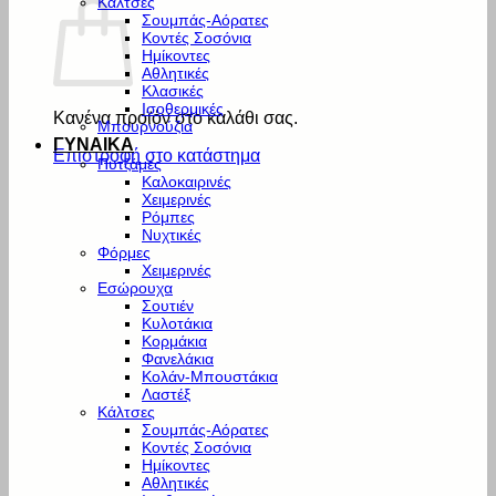
Κάλτσες
Σουμπάς-Αόρατες
Κοντές Σοσόνια
Ημίκοντες
Αθλητικές
Κλασικές
Ισοθερμικές
Κανένα προϊόν στο καλάθι σας.
Μπουρνούζια
ΓΥΝΑΙΚΑ
Επιστροφή στο κατάστημα
Πυτζάμες
Καλοκαιρινές
Χειμερινές
Ρόμπες
Νυχτικές
Φόρμες
Χειμερινές
Εσώρουχα
Σουτιέν
Κυλοτάκια
Κορμάκια
Φανελάκια
Κολάν-Μπουστάκια
Λαστέξ
Κάλτσες
Σουμπάς-Αόρατες
Κοντές Σοσόνια
Ημίκοντες
Αθλητικές