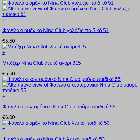
πολλαπλές
σελίδα
παραλλαγές.
του
Οι
προϊόντος
+
επιλογές
Αυτό
μπορούν
Φανελάκι αμάνικο Nina Club γαλάζιο παιδικό 51
το
να
προϊόν
επιλεγούν
€
5.50
έχει
στη
πολλαπλές
σελίδα
+
παραλλαγές.
του
Αυτό
Οι
προϊόντος
Μπόξερ Nina Club λευκό αγόρι 315
το
επιλογές
προϊόν
μπορούν
€
5.50
έχει
να
πολλαπλές
επιλεγούν
παραλλαγές.
στη
Οι
σελίδα
+
επιλογές
του
Αυτό
μπορούν
προϊόντος
Φανελάκι κοντομάνικο Nina Club μαύρο παιδικό 55
το
να
προϊόν
επιλεγούν
€
6.00
έχει
στη
πολλαπλές
σελίδα
+
παραλλαγές.
του
Αυτό
Οι
προϊόντος
Φανελάκι αμάνικο Nina Club λευκό παιδικό 50
το