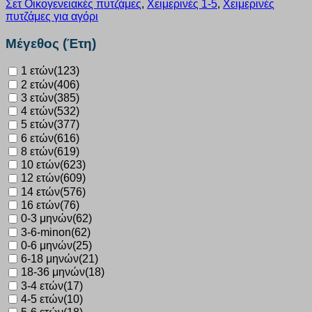
Σετ Οικογενειακές πυτζάμες
,
Χειμερινές 1-5
,
Χειμερινές
κόκκινο
πυτζάμες για αγόρι
102
ποσότητα
Μέγεθος (Έτη)
1 ετών
(123)
2 ετών
(406)
3 ετών
(385)
4 ετών
(532)
5 ετών
(377)
6 ετών
(616)
8 ετών
(619)
10 ετών
(623)
12 ετών
(609)
14 ετών
(576)
16 ετών
(76)
0-3 μηνών
(62)
3-6-minon
(62)
0-6 μηνών
(25)
6-18 μηνών
(21)
18-36 μηνών
(18)
3-4 ετών
(17)
4-5 ετών
(10)