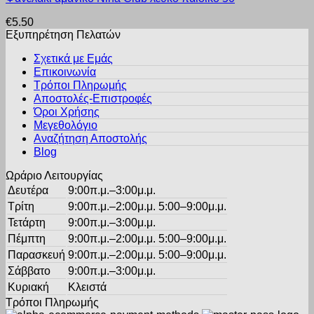
επιλογές
προϊόν
μπορούν
€
5.50
έχει
να
Εξυπηρέτηση Πελατών
πολλαπλές
επιλεγούν
παραλλαγές.
στη
Σχετικά με Εμάς
Οι
σελίδα
Επικοινωνία
επιλογές
του
Τρόποι Πληρωμής
μπορούν
προϊόντος
Αποστολές-Επιστροφές
να
Όροι Χρήσης
επιλεγούν
στη
Μεγεθολόγιο
σελίδα
Αναζήτηση Αποστολής
του
Blog
προϊόντος
Ωράριο Λειτουργίας
Δευτέρα
9:00π.μ.–3:00μ.μ.
Τρίτη
9:00π.μ.–2:00μ.μ. 5:00–9:00μ.μ.
Τετάρτη
9:00π.μ.–3:00μ.μ.
Πέμπτη
9:00π.μ.–2:00μ.μ. 5:00–9:00μ.μ.
Παρασκευή
9:00π.μ.–2:00μ.μ. 5:00–9:00μ.μ.
Σάββατο
9:00π.μ.–3:00μ.μ.
Κυριακή
Κλειστά
Τρόποι Πληρωμής