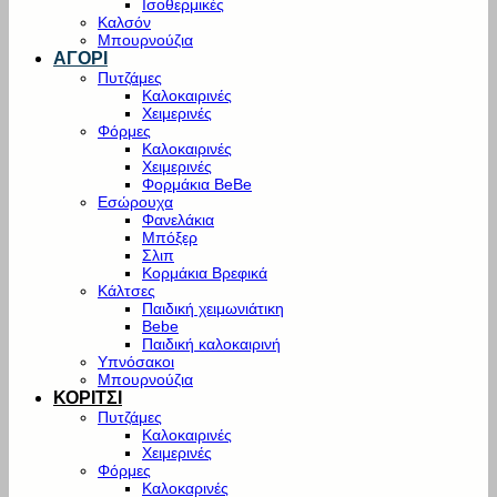
Ισοθερμικές
Καλσόν
Μπουρνούζια
ΑΓΟΡΙ
Πυτζάμες
Καλοκαιρινές
Χειμερινές
Φόρμες
Καλοκαιρινές
Χειμερινές
Φορμάκια BeBe
Εσώρουχα
Φανελάκια
Μπόξερ
Σλιπ
Κορμάκια Βρεφικά
Κάλτσες
Παιδική χειμωνιάτικη
Bebe
Παιδική καλοκαιρινή
Υπνόσακοι
Μπουρνούζια
ΚΟΡΙΤΣΙ
Πυτζάμες
Καλοκαιρινές
Χειμερινές
Φόρμες
Καλοκαρινές