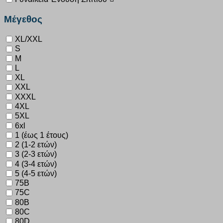
Μέγεθος
XL/XXL
S
M
L
XL
XXL
XXXL
4XL
5XL
6xl
1 (έως 1 έτους)
2 (1-2 ετών)
3 (2-3 ετών)
4 (3-4 ετών)
5 (4-5 ετών)
75B
75C
80B
80C
80D