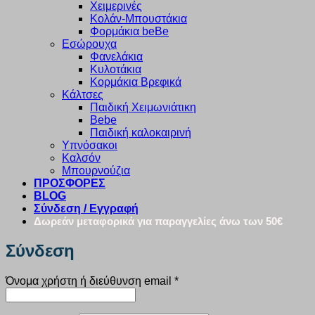
Χειμερινές
Κολάν-Μπουστάκια
Φορμάκια beBe
Εσώρουχα
Φανελάκια
Κυλοτάκια
Κορμάκια Βρεφικά
Κάλτσες
Παιδική Χειμωνιάτικη
Bebe
Παιδική καλοκαιρινή
Υπνόσακοι
Καλσόν
Μπουρνούζια
ΠΡΟΣΦΟΡΕΣ
BLOG
Σύνδεση / Εγγραφή
Δωρεάν μεταφορικά για παραγγελίες άνω των 50€
Σύνδεση
Απαιτείται
Όνομα χρήστη ή διεύθυνση email
*