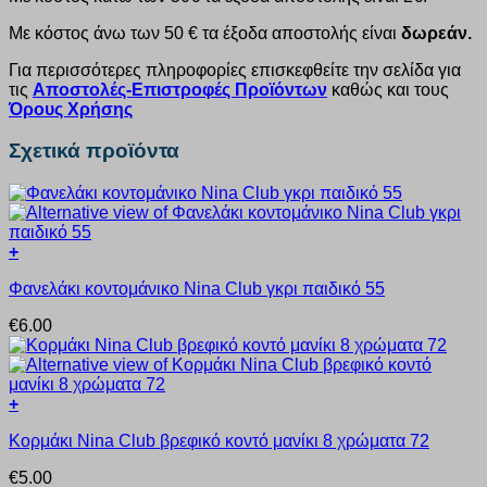
Με κόστος άνω των 50 € τα έξοδα αποστολής είναι
δωρεάν.
Για περισσότερες πληροφορίες επισκεφθείτε την σελίδα για
τις
Αποστολές-Επιστροφές Προϊόντων
καθώς και τους
Όρους Χρήσης
Σχετικά προϊόντα
+
Αυτό
Φανελάκι κοντομάνικο Nina Club γκρι παιδικό 55
το
προϊόν
€
6.00
έχει
πολλαπλές
παραλλαγές.
Οι
+
επιλογές
Αυτό
μπορούν
Κορμάκι Nina Club βρεφικό κοντό μανίκι 8 χρώματα 72
το
να
προϊόν
επιλεγούν
€
5.00
έχει
στη