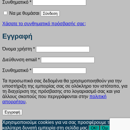
Απαιτείται
Συνθηματικό
*
Να με θυμάσαι
Σύνδεση
Χάσατε το συνθηματικό πρόσβασής σας;
Εγγραφή
Απαιτείται
Όνομα χρήστη
*
Απαιτείται
Διεύθυνση email
*
Απαιτείται
Συνθηματικό
*
Τα προσωπικά σας δεδομένα θα χρησιμοποιηθούν για την
υποστήριξη της εμπειρίας σας σε ολόκληρο τον ιστότοπο, για
τη διαχείριση της πρόσβασης στο λογαριασμό σας και για
άλλους σκοπούς που περιγράφονται στην
πολιτική
απορρήτου
.
Εγγραφή
Χρησιμοποιούμε cookies για να σας προσφέρουμε την
καλύτερη δυνατή εμπειρία στη σελίδα μας.
ΟΚ!
Όχι