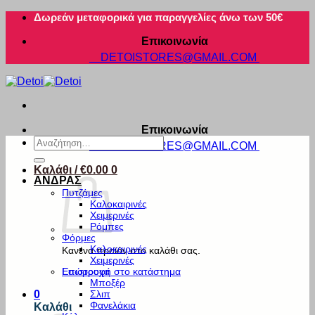
Μετάβαση
Δωρεάν μεταφορικά για παραγγελίες άνω των 50€
στο
Επικοινωνία
περιεχόμενο
DETOISTORES@GMAIL.COM
Επικοινωνία
Αναζήτηση
DETOISTORES@GMAIL.COM
για:
Καλάθι /
€
0.00
0
ΑΝΔΡΑΣ
Πυτζάμες
Καλοκαιρινές
Χειμερινές
Ρόμπες
Φόρμες
Καλοκαιρινές
Κανένα προϊόν στο καλάθι σας.
Χειμερινές
Εσώρουχα
Επιστροφή στο κατάστημα
Μποξέρ
Σλιπ
0
Φανελάκια
Καλάθι