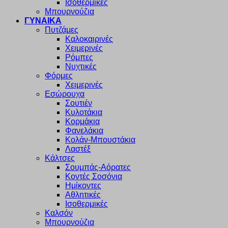
Ισοθερμικές
Μπουρνούζια
ΓΥΝΑΙΚΑ
Πυτζάμες
Καλοκαιρινές
Χειμερινές
Ρόμπες
Νυχτικές
Φόρμες
Χειμερινές
Εσώρουχα
Σουτιέν
Κυλοτάκια
Κορμάκια
Φανελάκια
Κολάν-Μπουστάκια
Λαστέξ
Κάλτσες
Σουμπάς-Αόρατες
Κοντές Σοσόνια
Ημίκοντες
Αθλητικές
Ισοθερμικές
Καλσόν
Μπουρνούζια