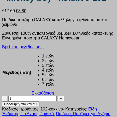
Original
Η
€
17.60
€
8.80
price
τρέχουσα
Παιδική πυτζάμα GALAXY κατάλληλη για φθινόπωρο και
was:
τιμή
χειμώνα
€17.60.
είναι:
€8.80.
Σύνθεση: 100% αντιαλεργικό βαμβάκι ελληνικής κατασκευής
Εγγυημένη ποιότητα GALAXY Homewear
Βρείτε το μέγεθός σας!
1 ετών
2 ετών
3 ετών
4 ετών
Μέγεθος ('Ετη)
5 ετών
6 ετών
7 ετών
Εκκαθάριση
Πυζάμα
αγόρι
Προσθήκη στο καλάθι
Galaxy
Κωδικός προϊόντος:
102-κοκκινο-
Κατηγορίες:
Είδη
“Mickey
Ένδυσης Για Αγόρι
,
Παιδικά
,
Παιδικές Πυτζάμες για Αγόρια
,
boy”