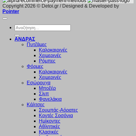
Copyright 2026 © Detoi.gr / Designed & Developed by
Pointer
Αναζήτηση
για:
ΑΝΔΡΑΣ
Πυτζάμες
Καλοκαιρινές
Χειμερινές
Ρόμπες
Φόρμες
Καλοκαιρινές
Χειμερινές
Εσώρουχα
Μποξέρ
Σλιπ
Φανελάκια
Κάλτσες
Σουμπάς-Αόρατες
Κοντές Σοσόνια
Ημίκοντες
Αθλητικές
Κλασικές