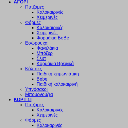
ΑΓΟΡΙ
Πυτζάμες
Καλοκαιρινές
Χειμερινές
Φόρμες
Καλοκαιρινές
Χειμερινές
Φορμάκια BeBe
Εσώρουχα
Φανελάκια
Μπόξερ
Σλιπ
Κορμάκια Βρεφικά
Κάλτσες
Παιδική χειμωνιάτικη
Bebe
Παιδική καλοκαιρινή
Υπνόσακοι
Μπουρνούζια
ΚΟΡΙΤΣΙ
Πυτζάμες
Καλοκαιρινές
Χειμερινές
Φόρμες
Καλοκαρινές