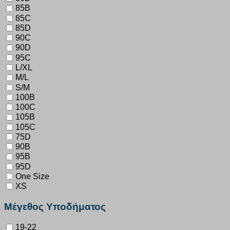
85B
85C
85D
90C
90D
95C
L/XL
M/L
S/M
100B
100C
105B
105C
75D
90B
95B
95D
One Size
XS
Μέγεθος Υποδήματος
19-22