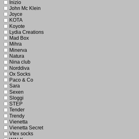
Inizio
John Mc Klein
Joyce
KOTA
Koyote
Lydia Creations
Mad Box
Mihra
Minerva
Natura
Nina club
Norddiva
Ox Socks
Paco & Co
Sara
Sexen
Sloggi
STEP
Tender
Trendy
Vienetta
Vienetta Secret
Vtex socks