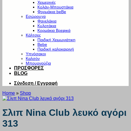
Χειμερινές
Κολάν-Μπουστάκια
Φορμάκια beBe
Εσώρουχα
Φανελάκια
Κυλοτάκια
Κορμάκια Βρεφικά
Κάλτσες
Παιδική Χειμωνιάτικη
Bebe
Παιδική καλοκαιρινή
Υπνόσακοι
Καλσόν
Μπουρνούζια
ΠΡΟΣΦΟΡΕΣ
BLOG
Σύνδεση / Εγγραφή
Home
»
Shop
Σλιπ Nina Club λευκό αγόρι
313