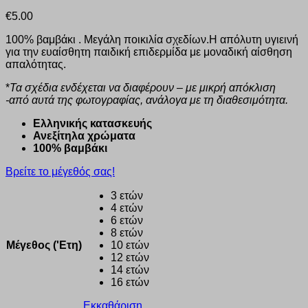
€
5.00
100% βαμβάκι . Μεγάλη ποικιλία σχεδίων.Η απόλυτη υγιεινή
για την ευαίσθητη παιδική επιδερμίδα με μοναδική αίσθηση
απαλότητας.
*
Τα σχέδια ενδέχεται να διαφέρουν – με μικρή απόκλιση
-από αυτά της φωτογραφίας, ανάλογα με τη διαθεσιμότητα.
Eλληνικής κατασκευής
Ανεξίτηλα χρώματα
100% βαμβάκι
Βρείτε το μέγεθός σας!
3 ετών
4 ετών
6 ετών
8 ετών
Μέγεθος ('Ετη)
10 ετών
12 ετών
14 ετών
16 ετών
Εκκαθάριση