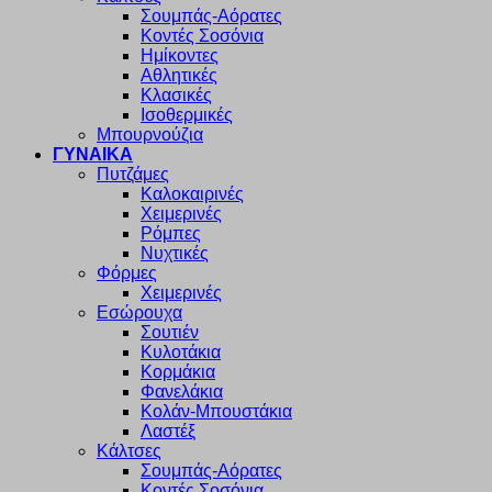
Σουμπάς-Αόρατες
Κοντές Σοσόνια
Ημίκοντες
Αθλητικές
Κλασικές
Ισοθερμικές
Μπουρνούζια
ΓΥΝΑΙΚΑ
Πυτζάμες
Καλοκαιρινές
Χειμερινές
Ρόμπες
Νυχτικές
Φόρμες
Χειμερινές
Εσώρουχα
Σουτιέν
Κυλοτάκια
Κορμάκια
Φανελάκια
Κολάν-Μπουστάκια
Λαστέξ
Κάλτσες
Σουμπάς-Αόρατες
Κοντές Σοσόνια