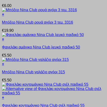
προϊόν
€
6.00
έχει
πολλαπλές
+
παραλλαγές.
Αυτό
Οι
Μπόξερ Nina Club ρουά αγόρι 3 τεμ. 3316
το
επιλογές
προϊόν
μπορούν
€
19.90
έχει
να
πολλαπλές
επιλεγούν
+
παραλλαγές.
στη
Αυτό
Οι
σελίδα
Φανελάκι αμάνικο Nina Club λευκό παιδικό 50
το
επιλογές
του
προϊόν
μπορούν
προϊόντος
€
5.50
έχει
να
πολλαπλές
επιλεγούν
+
παραλλαγές.
στη
Αυτό
Οι
σελίδα
Μπόξερ Nina Club γαλάζιο αγόρι 315
το
επιλογές
του
προϊόν
μπορούν
προϊόντος
€
5.50
έχει
να
πολλαπλές
επιλεγούν
παραλλαγές.
στη
Οι
σελίδα
+
επιλογές
του
Αυτό
μπορούν
προϊόντος
Φανελάκι κοντομάνικο Nina Club σιέλ παιδικό 55
το
να