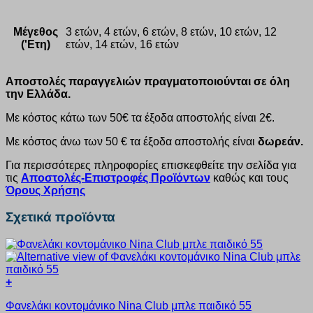
Μέγεθος
3 ετών, 4 ετών, 6 ετών, 8 ετών, 10 ετών, 12
('Ετη)
ετών, 14 ετών, 16 ετών
Αποστολές παραγγελιών πραγματοποιούνται σε όλη
την Ελλάδα.
Με κόστος κάτω των 50€ τα έξοδα αποστολής είναι 2€.
Με κόστος άνω των 50 € τα έξοδα αποστολής είναι
δωρεάν.
Για περισσότερες πληροφορίες επισκεφθείτε την σελίδα για
τις
Αποστολές-Επιστροφές Προϊόντων
καθώς και τους
Όρους Χρήσης
Σχετικά προϊόντα
+
Αυτό
Φανελάκι κοντομάνικο Nina Club μπλε παιδικό 55
το