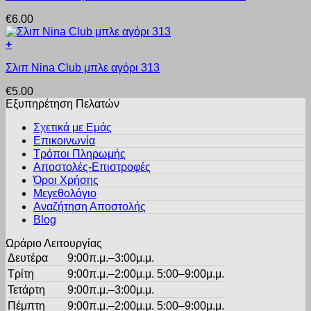
προϊόν
επιλεγούν
€
6.00
έχει
στη
πολλαπλές
σελίδα
+
παραλλαγές.
του
Αυτό
Οι
προϊόντος
Σλιπ Nina Club μπλε αγόρι 313
το
επιλογές
προϊόν
μπορούν
€
5.00
έχει
να
Εξυπηρέτηση Πελατών
πολλαπλές
επιλεγούν
παραλλαγές.
στη
Σχετικά με Εμάς
Οι
σελίδα
Επικοινωνία
επιλογές
του
Τρόποι Πληρωμής
μπορούν
προϊόντος
Αποστολές-Επιστροφές
να
Όροι Χρήσης
επιλεγούν
στη
Μεγεθολόγιο
σελίδα
Αναζήτηση Αποστολής
του
Blog
προϊόντος
Ωράριο Λειτουργίας
Δευτέρα
9:00π.μ.–3:00μ.μ.
Τρίτη
9:00π.μ.–2:00μ.μ. 5:00–9:00μ.μ.
Τετάρτη
9:00π.μ.–3:00μ.μ.
Πέμπτη
9:00π.μ.–2:00μ.μ. 5:00–9:00μ.μ.