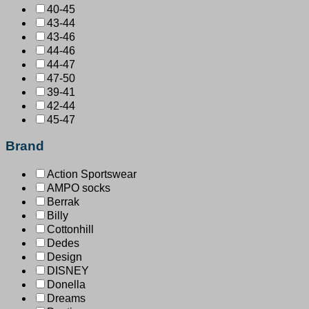
40-45
43-44
43-46
44-46
44-47
47-50
39-41
42-44
45-47
Brand
Action Sportswear
AMPO socks
Berrak
Billy
Cottonhill
Dedes
Design
DISNEY
Donella
Dreams