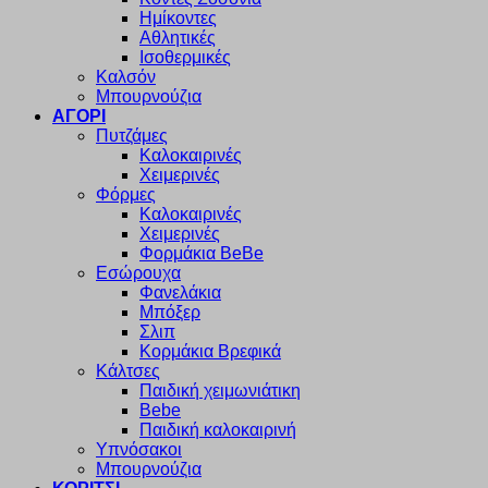
Ημίκοντες
Αθλητικές
Ισοθερμικές
Καλσόν
Μπουρνούζια
ΑΓΟΡΙ
Πυτζάμες
Καλοκαιρινές
Χειμερινές
Φόρμες
Καλοκαιρινές
Χειμερινές
Φορμάκια BeBe
Εσώρουχα
Φανελάκια
Μπόξερ
Σλιπ
Κορμάκια Βρεφικά
Κάλτσες
Παιδική χειμωνιάτικη
Bebe
Παιδική καλοκαιρινή
Υπνόσακοι
Μπουρνούζια