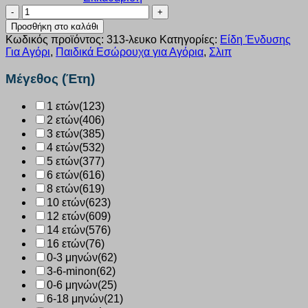
Σλιπ
Nina
Προσθήκη στο καλάθι
Club
Κωδικός προϊόντος:
313-λευκο
Κατηγορίες:
Είδη Ένδυσης
λευκό
Για Αγόρι
,
Παιδικά Εσώρουχα για Αγόρια
,
Σλιπ
αγόρι
313
Μέγεθος (Έτη)
ποσότητα
1 ετών
(123)
2 ετών
(406)
3 ετών
(385)
4 ετών
(532)
5 ετών
(377)
6 ετών
(616)
8 ετών
(619)
10 ετών
(623)
12 ετών
(609)
14 ετών
(576)
16 ετών
(76)
0-3 μηνών
(62)
3-6-minon
(62)
0-6 μηνών
(25)
6-18 μηνών
(21)