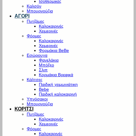
Ισοθερμικές
Καλσόν
Μπουρνούζια
ΑΓΟΡΙ
Πυτζάμες
Καλοκαιρινές
Χειμερινές
Φόρμες
Καλοκαιρινές
Χειμερινές
Φορμάκια BeBe
Εσώρουχα
Φανελάκια
Μπόξερ
Σλιπ
Κορμάκια Βρεφικά
Κάλτσες
Παιδική χειμωνιάτικη
Bebe
Παιδική καλοκαιρινή
Υπνόσακοι
Μπουρνούζια
ΚΟΡΙΤΣΙ
Πυτζάμες
Καλοκαιρινές
Χειμερινές
Φόρμες
Καλοκαρινές