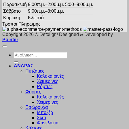
Παρασκευή
9:00π.μ.–2:00μ.μ. 5:00–9:00μ.μ.
Σάββατο
9:00π.μ.–3:00μ.μ.
Κυριακή
Κλειστά
Τρόποι Πληρωμής
Copyright 2026 © Detoi.gr / Designed & Developed by
Pointer
Αναζήτηση
για:
ΑΝΔΡΑΣ
Πυτζάμες
Καλοκαιρινές
Χειμερινές
Ρόμπες
Φόρμες
Καλοκαιρινές
Χειμερινές
Εσώρουχα
Μποξέρ
Σλιπ
Φανελάκια
Κάλτσες