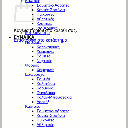
Κάλτσες
Σουμπάς-Αόρατες
Κοντές Σοσόνια
Ημίκοντες
Αθλητικές
Κλασικές
Ισοθερμικές
Κανένα προϊόν στο καλάθι σας.
Μπουρνούζια
ΓΥΝΑΙΚΑ
Επιστροφή στο κατάστημα
Πυτζάμες
Καλοκαιρινές
Χειμερινές
Ρόμπες
Νυχτικές
Φόρμες
Χειμερινές
Εσώρουχα
Σουτιέν
Κυλοτάκια
Κορμάκια
Φανελάκια
Κολάν-Μπουστάκια
Λαστέξ
Κάλτσες
Σουμπάς-Αόρατες
Κοντές Σοσόνια
Ημίκοντες
Αθλητικές