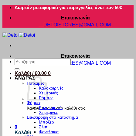
Μετάβαση
Δωρεάν μεταφορικά για παραγγελίες άνω των 50€
στο
Επικοινωνία
περιεχόμενο
DETOISTORES@GMAIL.COM
Επικοινωνία
Αναζήτηση
DETOISTORES@GMAIL.COM
για:
Καλάθι /
€
0.00
0
ΑΝΔΡΑΣ
Πυτζάμες
Καλοκαιρινές
Χειμερινές
Ρόμπες
Φόρμες
Καλοκαιρινές
Κανένα προϊόν στο καλάθι σας.
Χειμερινές
Εσώρουχα
Επιστροφή στο κατάστημα
Μποξέρ
Σλιπ
0
Φανελάκια
Καλάθι