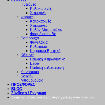
ΚΟΡΙΤΣΙ
Πυτζάμες
Καλοκαιρινές
Χειμερινές
Φόρμες
Καλοκαρινές
Χειμερινές
Κολάν-Μπουστάκια
Φορμάκια beBe
Εσώρουχα
Φανελάκια
Κυλοτάκια
Κορμάκια Βρεφικά
Κάλτσες
Παιδική Χειμωνιάτικη
Bebe
Παιδική καλοκαιρινή
Υπνόσακοι
Καλσόν
Μπουρνούζια
ΠΡΟΣΦΟΡΕΣ
BLOG
Σύνδεση / Εγγραφή
Δωρεάν μεταφορικά για παραγγελίες άνω των 50€