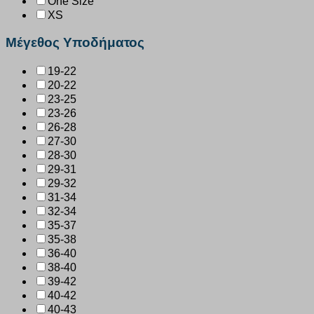
One Size
XS
Μέγεθος Υποδήματος
19-22
20-22
23-25
23-26
26-28
27-30
28-30
29-31
29-32
31-34
32-34
35-37
35-38
36-40
38-40
39-42
40-42
40-43