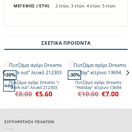
ΜΈΓΕΘΟΣ ('ΕΤΗ)
2 ετών, 3 ετών, 4 ετών, 5 ετών
ΣΧΕΤΙΚΆ ΠΡΟΪΌΝΤΑ
-30%
-30%
Πυτζάμα αγόρι Dreams “i
Πυτζάμα αγόρι Dreams
NEW
work out” λευκό 212303
“Holiday” κίτρινο 13694
€
8.00
€
5.60
€
10.00
€
7.00
Original
Η
Original
Η
ουσα
price
τρέχουσα
price
τρέχο
was:
τιμή
was:
τιμή
:
€8.00.
είναι:
€10.00.
είναι:
.
€5.60.
€7.00.
ΕΞΥΠΗΡΈΤΗΣΗ ΠΕΛΑΤΏΝ