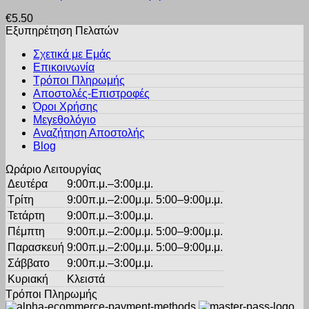
προϊόν
επιλεγούν
€
5.50
έχει
στη
Εξυπηρέτηση Πελατών
πολλαπλές
σελίδα
παραλλαγές.
του
Σχετικά με Εμάς
Οι
προϊόντος
Επικοινωνία
επιλογές
Τρόποι Πληρωμής
μπορούν
Αποστολές-Επιστροφές
να
Όροι Χρήσης
επιλεγούν
στη
Μεγεθολόγιο
σελίδα
Αναζήτηση Αποστολής
του
Blog
προϊόντος
Ωράριο Λειτουργίας
Δευτέρα
9:00π.μ.–3:00μ.μ.
Τρίτη
9:00π.μ.–2:00μ.μ. 5:00–9:00μ.μ.
Τετάρτη
9:00π.μ.–3:00μ.μ.
Πέμπτη
9:00π.μ.–2:00μ.μ. 5:00–9:00μ.μ.
Παρασκευή
9:00π.μ.–2:00μ.μ. 5:00–9:00μ.μ.
Σάββατο
9:00π.μ.–3:00μ.μ.
Κυριακή
Κλειστά
Τρόποι Πληρωμής