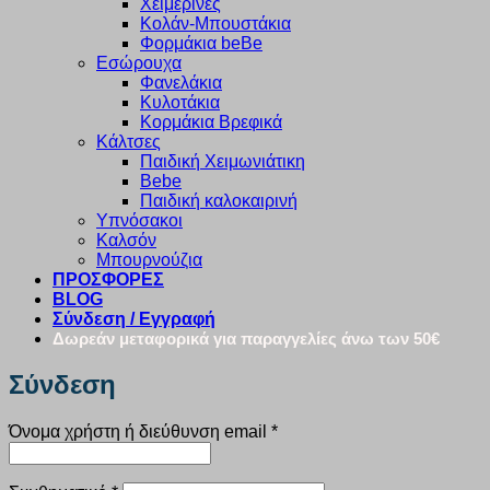
Χειμερινές
Κολάν-Μπουστάκια
Φορμάκια beBe
Εσώρουχα
Φανελάκια
Κυλοτάκια
Κορμάκια Βρεφικά
Κάλτσες
Παιδική Χειμωνιάτικη
Bebe
Παιδική καλοκαιρινή
Υπνόσακοι
Καλσόν
Μπουρνούζια
ΠΡΟΣΦΟΡΕΣ
BLOG
Σύνδεση / Εγγραφή
Δωρεάν μεταφορικά για παραγγελίες άνω των 50€
Σύνδεση
Απαιτείται
Όνομα χρήστη ή διεύθυνση email
*