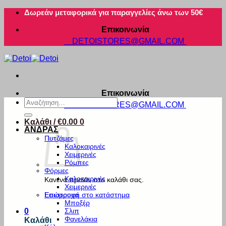
Μετάβαση
Δωρεάν μεταφορικά για παραγγελίες άνω των 50€
στο
Επικοινωνία
περιεχόμενο
DETOISTORES@GMAIL.COM
Επικοινωνία
Αναζήτηση
DETOISTORES@GMAIL.COM
για:
Καλάθι /
€
0.00
0
ΑΝΔΡΑΣ
Πυτζάμες
Καλοκαιρινές
Χειμερινές
Ρόμπες
Φόρμες
Καλοκαιρινές
Κανένα προϊόν στο καλάθι σας.
Χειμερινές
Εσώρουχα
Επιστροφή στο κατάστημα
Μποξέρ
Σλιπ
0
Φανελάκια
Καλάθι