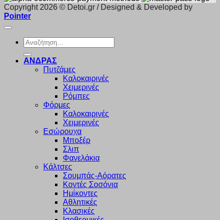
Copyright 2026 © Detoi.gr / Designed & Developed by
Pointer
Αναζήτηση
για:
ΑΝΔΡΑΣ
Πυτζάμες
Καλοκαιρινές
Χειμερινές
Ρόμπες
Φόρμες
Καλοκαιρινές
Χειμερινές
Εσώρουχα
Μποξέρ
Σλιπ
Φανελάκια
Κάλτσες
Σουμπάς-Αόρατες
Κοντές Σοσόνια
Ημίκοντες
Αθλητικές
Κλασικές
Ισοθερμικές