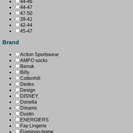
44-46
44-47
47-50
39-41
42-44
45-47
Brand
Action Sportswear
AMPO socks
Berrak
Billy
Cottonhill
Dedes
Design
DISNEY
Donella
Dreams
Dustin
ENERGIERS
Fay Lingerie
Flamingo-home