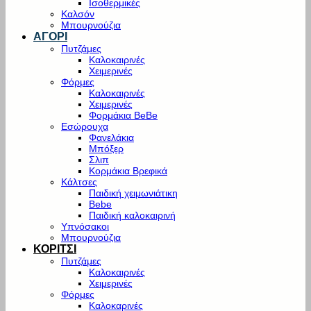
Ισοθερμικές
Καλσόν
Μπουρνούζια
ΑΓΟΡΙ
Πυτζάμες
Καλοκαιρινές
Χειμερινές
Φόρμες
Καλοκαιρινές
Χειμερινές
Φορμάκια BeBe
Εσώρουχα
Φανελάκια
Μπόξερ
Σλιπ
Κορμάκια Βρεφικά
Κάλτσες
Παιδική χειμωνιάτικη
Bebe
Παιδική καλοκαιρινή
Υπνόσακοι
Μπουρνούζια
ΚΟΡΙΤΣΙ
Πυτζάμες
Καλοκαιρινές
Χειμερινές
Φόρμες
Καλοκαρινές