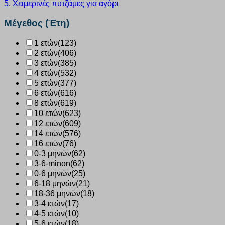
5
,
Χειμερινές πυτζάμες για αγόρι
1-
5
Μέγεθος (Έτη)
ΕΤΩΝ
κόκκινο
1 ετών
(123)
347
2 ετών
(406)
ποσότητα
3 ετών
(385)
4 ετών
(532)
5 ετών
(377)
6 ετών
(616)
8 ετών
(619)
10 ετών
(623)
12 ετών
(609)
14 ετών
(576)
16 ετών
(76)
0-3 μηνών
(62)
3-6-minon
(62)
0-6 μηνών
(25)
6-18 μηνών
(21)
18-36 μηνών
(18)
3-4 ετών
(17)
4-5 ετών
(10)
5-6 ετών
(18)