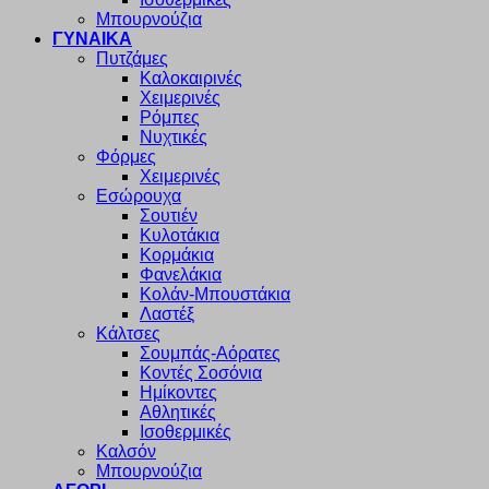
Μπουρνούζια
ΓΥΝΑΙΚΑ
Πυτζάμες
Καλοκαιρινές
Χειμερινές
Ρόμπες
Νυχτικές
Φόρμες
Χειμερινές
Εσώρουχα
Σουτιέν
Κυλοτάκια
Κορμάκια
Φανελάκια
Κολάν-Μπουστάκια
Λαστέξ
Κάλτσες
Σουμπάς-Αόρατες
Κοντές Σοσόνια
Ημίκοντες
Αθλητικές
Ισοθερμικές
Καλσόν
Μπουρνούζια