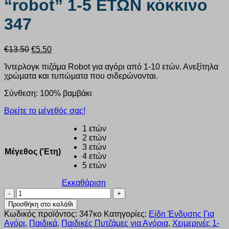
“robot” 1-5 ΕΤΩΝ κόκκινο
347
Original
Η
€
13.50
€
5.50
price
τρέχουσα
Ίντερλογκ πιζάμα Robot για αγόρι από 1-10 ετών. Ανεξίτηλα
was:
τιμή
χρώματα και τυπώματα που σιδερώνονται.
€13.50.
είναι:
€5.50.
Σύνθεση: 100% βαμβάκι
Βρείτε το μέγεθός σας!
1 ετών
2 ετών
3 ετών
Μέγεθος ('Ετη)
4 ετών
5 ετών
Εκκαθάριση
Πυζάμα
αγόρι
Προσθήκη στο καλάθι
nina
Κωδικός προϊόντος:
347κο
Κατηγορίες:
Είδη Ένδυσης Για
club
Αγόρι
,
Παιδικά
,
Παιδικές Πυτζάμες για Αγόρια
,
Χειμερινές 1-
"robot"