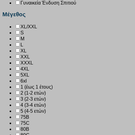
Γυναικεία Ένδυση Σπιτιού
Μέγεθος
XL/XXL
S
M
L
XL
XXL
XXXL
4XL
5XL
6xl
1 (έως 1 έτους)
2 (1-2 ετών)
3 (2-3 ετών)
4 (3-4 ετών)
5 (4-5 ετών)
75B
75C
80B