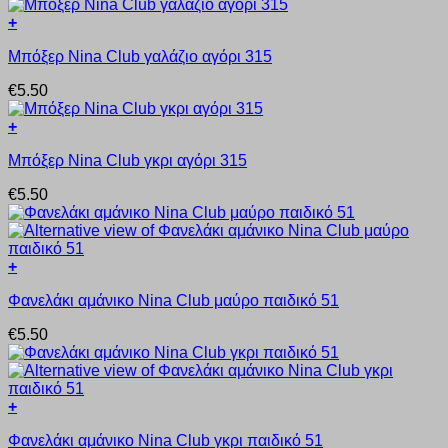
πολλαπλές
επιλεγούν
+
παραλλαγές.
στη
Αυτό
Οι
σελίδα
Μπόξερ Nina Club γαλάζιο αγόρι 315
το
επιλογές
του
προϊόν
μπορούν
προϊόντος
€
5.50
έχει
να
πολλαπλές
επιλεγούν
+
παραλλαγές.
στη
Αυτό
Οι
σελίδα
Μπόξερ Nina Club γκρι αγόρι 315
το
επιλογές
του
προϊόν
μπορούν
προϊόντος
€
5.50
έχει
να
πολλαπλές
επιλεγούν
παραλλαγές.
στη
Οι
σελίδα
+
επιλογές
του
Αυτό
μπορούν
προϊόντος
Φανελάκι αμάνικο Nina Club μαύρο παιδικό 51
το
να
προϊόν
επιλεγούν
€
5.50
έχει
στη
πολλαπλές
σελίδα
παραλλαγές.
του
Οι
προϊόντος
+
επιλογές
Αυτό
μπορούν
Φανελάκι αμάνικο Nina Club γκρι παιδικό 51
το
να