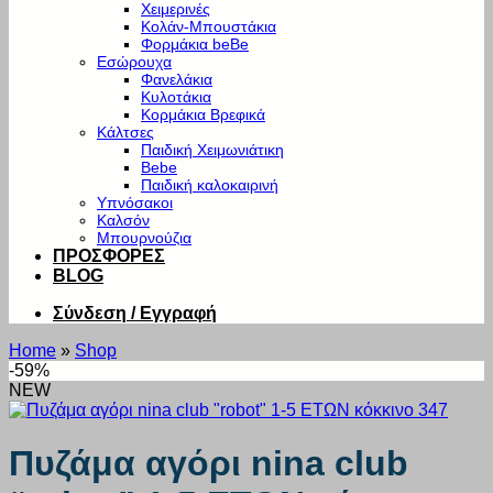
Χειμερινές
Κολάν-Μπουστάκια
Φορμάκια beBe
Εσώρουχα
Φανελάκια
Κυλοτάκια
Κορμάκια Βρεφικά
Κάλτσες
Παιδική Χειμωνιάτικη
Bebe
Παιδική καλοκαιρινή
Υπνόσακοι
Καλσόν
Μπουρνούζια
ΠΡΟΣΦΟΡΕΣ
BLOG
Σύνδεση / Εγγραφή
Home
»
Shop
-59%
NEW
Πυζάμα αγόρι nina club