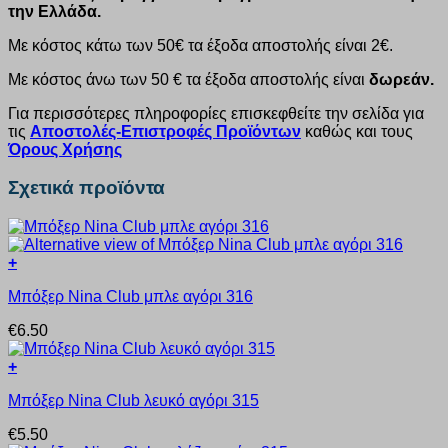
την Ελλάδα.
Με κόστος κάτω των 50€ τα έξοδα αποστολής είναι 2€.
Με κόστος άνω των 50 € τα έξοδα αποστολής είναι
δωρεάν.
Για περισσότερες πληροφορίες επισκεφθείτε την σελίδα για
τις
Αποστολές-Επιστροφές Προϊόντων
καθώς και τους
Όρους Χρήσης
Σχετικά προϊόντα
+
Αυτό
Μπόξερ Nina Club μπλε αγόρι 316
το
προϊόν
€
6.50
έχει
πολλαπλές
+
παραλλαγές.
Αυτό
Οι
Μπόξερ Nina Club λευκό αγόρι 315
το
επιλογές
προϊόν
μπορούν
€
5.50
έχει
να