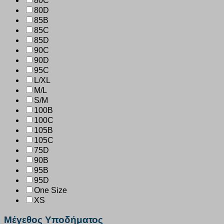
80C
80D
85B
85C
85D
90C
90D
95C
L/XL
M/L
S/M
100B
100C
105B
105C
75D
90B
95B
95D
One Size
XS
Μέγεθος Υποδήματος