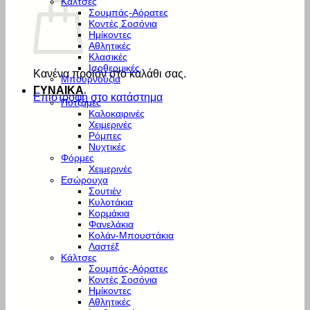
Κάλτσες
Σουμπάς-Αόρατες
Κοντές Σοσόνια
Ημίκοντες
Αθλητικές
Κλασικές
Ισοθερμικές
Κανένα προϊόν στο καλάθι σας.
Μπουρνούζια
ΓΥΝΑΙΚΑ
Επιστροφή στο κατάστημα
Πυτζάμες
Καλοκαιρινές
Χειμερινές
Ρόμπες
Νυχτικές
Φόρμες
Χειμερινές
Εσώρουχα
Σουτιέν
Κυλοτάκια
Κορμάκια
Φανελάκια
Κολάν-Μπουστάκια
Λαστέξ
Κάλτσες
Σουμπάς-Αόρατες
Κοντές Σοσόνια
Ημίκοντες
Αθλητικές