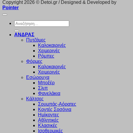
Copyright 2026 © Detoi.gr / Designed & Developed by
Pointer
Αναζήτηση
για:
ΑΝΔΡΑΣ
Πυτζάμες
Καλοκαιρινές
Χειμερινές
Ρόμπες
Φόρμες
Καλοκαιρινές
Χειμερινές
Εσώρουχα
Μποξέρ
Σλιπ
Φανελάκια
Κάλτσες
Σουμπάς-Αόρατες
Κοντές Σοσόνια
Ημίκοντες
Αθλητικές
Κλασικές
Ισοθερμικές