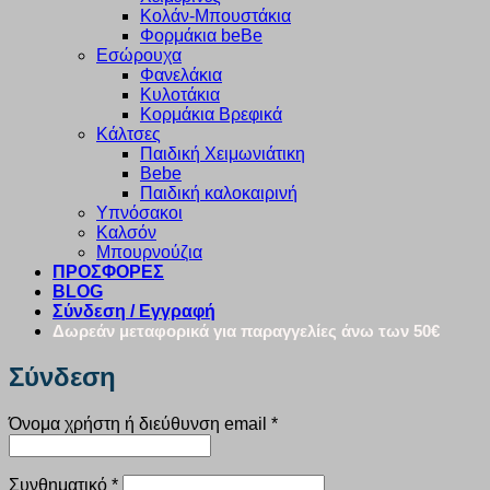
Κολάν-Μπουστάκια
Φορμάκια beBe
Εσώρουχα
Φανελάκια
Κυλοτάκια
Κορμάκια Βρεφικά
Κάλτσες
Παιδική Χειμωνιάτικη
Bebe
Παιδική καλοκαιρινή
Υπνόσακοι
Καλσόν
Μπουρνούζια
ΠΡΟΣΦΟΡΕΣ
BLOG
Σύνδεση / Εγγραφή
Δωρεάν μεταφορικά για παραγγελίες άνω των 50€
Σύνδεση
Απαιτείται
Όνομα χρήστη ή διεύθυνση email
*
Απαιτείται
Συνθηματικό
*