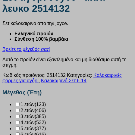
λευκο 2514132
Σετ καλοκαιρινό απο την joyce.
Ελληνικό προϊόν
Σύνθεση 100% βαμβάκι
Βρείτε το μέγεθός σας!
Αυτό το προϊόν είναι εξαντλημένο και μη διαθέσιμο αυτή τη
στιγμή.
Κωδικός προϊόντος:
2514132
Κατηγορίες:
Καλοκαιρινές
φόρμες για αγόρι
,
Καλοκαιρινό Σετ 6-14
Μέγεθος (Έτη)
1 ετών
(123)
2 ετών
(406)
3 ετών
(385)
4 ετών
(532)
5 ετών
(377)
6 ετών
(616)