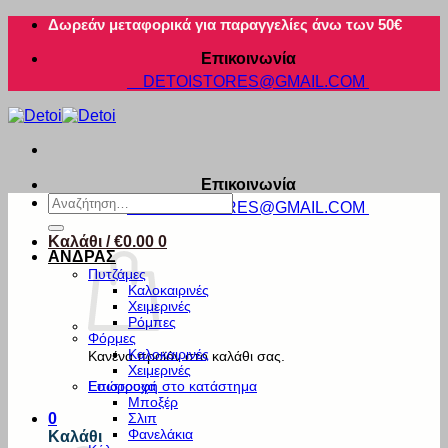
Μετάβαση
Δωρεάν μεταφορικά για παραγγελίες άνω των 50€
στο
Επικοινωνία
περιεχόμενο
DETOISTORES@GMAIL.COM
Επικοινωνία
Αναζήτηση
DETOISTORES@GMAIL.COM
για:
Καλάθι /
€
0.00
0
ΑΝΔΡΑΣ
Πυτζάμες
Καλοκαιρινές
Χειμερινές
Ρόμπες
Φόρμες
Καλοκαιρινές
Κανένα προϊόν στο καλάθι σας.
Χειμερινές
Εσώρουχα
Επιστροφή στο κατάστημα
Μποξέρ
Σλιπ
0
Φανελάκια
Καλάθι