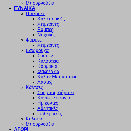
Μπουρνούζια
ΓΥΝΑΙΚΑ
Πυτζάμες
Καλοκαιρινές
Χειμερινές
Ρόμπες
Νυχτικές
Φόρμες
Χειμερινές
Εσώρουχα
Σουτιέν
Κυλοτάκια
Κορμάκια
Φανελάκια
Κολάν-Μπουστάκια
Λαστέξ
Κάλτσες
Σουμπάς-Αόρατες
Κοντές Σοσόνια
Ημίκοντες
Αθλητικές
Ισοθερμικές
Καλσόν
Μπουρνούζια
ΑΓΟΡΙ