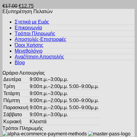
προϊόν
επιλεγούν
Original
Η
€
17.00
€
12.75
έχει
στη
price
τρέχουσα
Εξυπηρέτηση Πελατών
πολλαπλές
σελίδα
was:
τιμή
παραλλαγές.
του
Σχετικά με Εμάς
€17.00.
είναι:
Οι
προϊόντος
Επικοινωνία
€12.75.
επιλογές
Τρόποι Πληρωμής
μπορούν
Αποστολές-Επιστροφές
να
Όροι Χρήσης
επιλεγούν
στη
Μεγεθολόγιο
σελίδα
Αναζήτηση Αποστολής
του
Blog
προϊόντος
Ωράριο Λειτουργίας
Δευτέρα
9:00π.μ.–3:00μ.μ.
Τρίτη
9:00π.μ.–2:00μ.μ. 5:00–9:00μ.μ.
Τετάρτη
9:00π.μ.–3:00μ.μ.
Πέμπτη
9:00π.μ.–2:00μ.μ. 5:00–9:00μ.μ.
Παρασκευή
9:00π.μ.–2:00μ.μ. 5:00–9:00μ.μ.
Σάββατο
9:00π.μ.–3:00μ.μ.
Κυριακή
Κλειστά
Τρόποι Πληρωμής