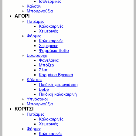
Ισοθερμικές
Καλσόν
Μπουρνούζια
ΑΓΟΡΙ
Πυτζάμες
Καλοκαιρινές
Χειμερινές
Φόρμες
Καλοκαιρινές
Χειμερινές
Φορμάκια BeBe
Εσώρουχα
Φανελάκια
Μπόξερ
Σλιπ
Κορμάκια Βρεφικά
Κάλτσες
Παιδική χειμωνιάτικη
Bebe
Παιδική καλοκαιρινή
Υπνόσακοι
Μπουρνούζια
ΚΟΡΙΤΣΙ
Πυτζάμες
Καλοκαιρινές
Χειμερινές
Φόρμες
Καλοκαρινές