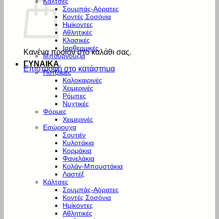
Κάλτσες
Σουμπάς-Αόρατες
Κοντές Σοσόνια
Ημίκοντες
Αθλητικές
Κλασικές
Ισοθερμικές
Κανένα προϊόν στο καλάθι σας.
Μπουρνούζια
ΓΥΝΑΙΚΑ
Επιστροφή στο κατάστημα
Πυτζάμες
Καλοκαιρινές
Χειμερινές
Ρόμπες
Νυχτικές
Φόρμες
Χειμερινές
Εσώρουχα
Σουτιέν
Κυλοτάκια
Κορμάκια
Φανελάκια
Κολάν-Μπουστάκια
Λαστέξ
Κάλτσες
Σουμπάς-Αόρατες
Κοντές Σοσόνια
Ημίκοντες
Αθλητικές