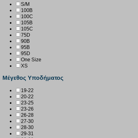
S/M
100B
100C
105B
105C
75D
90B
95B
95D
One Size
XS
Μέγεθος Υποδήματος
19-22
20-22
23-25
23-26
26-28
27-30
28-30
29-31