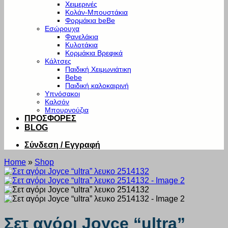
Χειμερινές
Κολάν-Μπουστάκια
Φορμάκια beBe
Εσώρουχα
Φανελάκια
Κυλοτάκια
Κορμάκια Βρεφικά
Κάλτσες
Παιδική Χειμωνιάτικη
Bebe
Παιδική καλοκαιρινή
Υπνόσακοι
Καλσόν
Μπουρνούζια
ΠΡΟΣΦΟΡΕΣ
BLOG
Σύνδεση / Εγγραφή
Home
»
Shop
Σετ αγόρι Joyce “ultra”