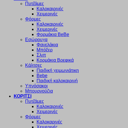
Πυτζάμες
Καλοκαιρινές
Χειμερινές
Φόρμες
Καλοκαιρινές
Χειμερινές
Φορμάκια BeBe
Εσώρουχα
Φανελάκια
Μπόξερ
Σλιπ
Κορμάκια Βρεφικά
Κάλτσες
Παιδική χειμωνιάτικη
Bebe
Παιδική καλοκαιρινή
Υπνόσακοι
Μπουρνούζια
ΚΟΡΙΤΣΙ
Πυτζάμες
Καλοκαιρινές
Χειμερινές
Φόρμες
Καλοκαρινές
Χειμερινές