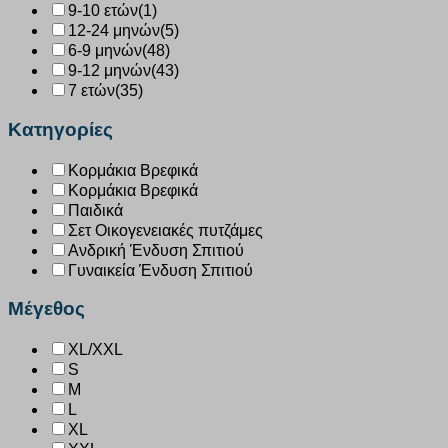
9-10 ετών
(1)
12-24 μηνών
(5)
6-9 μηνών
(48)
9-12 μηνών
(43)
7 ετών
(35)
Κατηγορίες
Κορμάκια Βρεφικά
Κορμάκια Βρεφικά
Παιδικά
Σετ Οικογενειακές πυτζάμες
Ανδρική Ένδυση Σπιτιού
Γυναικεία Ένδυση Σπιτιού
Μέγεθος
XL/XXL
S
M
L
XL