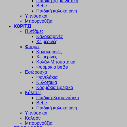
Παιδική χειμωνιάτικη
Bebe
Παιδική καλοκαιρινή
Υπνόσακοι
Μπουρνούζια
ΚΟΡΙΤΣΙ
Πυτζάμες
Καλοκαιρινές
Χειμερινές
Φόρμες
Καλοκαρινές
Χειμερινές
Κολάν-Μπουστάκια
Φορμάκια beBe
Εσώρουχα
Φανελάκια
Κυλοτάκια
Κορμάκια Βρεφικά
Κάλτσες
Παιδική Χειμωνιάτικη
Bebe
Παιδική καλοκαιρινή
Υπνόσακοι
Καλσόν
Μπουρνούζια