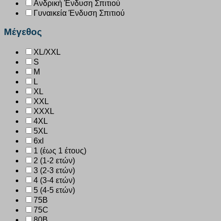
Ανδρική Ένδυση Σπιτιού
Γυναικεία Ένδυση Σπιτιού
Μέγεθος
XL/XXL
S
M
L
XL
XXL
XXXL
4XL
5XL
6xl
1 (έως 1 έτους)
2 (1-2 ετών)
3 (2-3 ετών)
4 (3-4 ετών)
5 (4-5 ετών)
75B
75C
80B