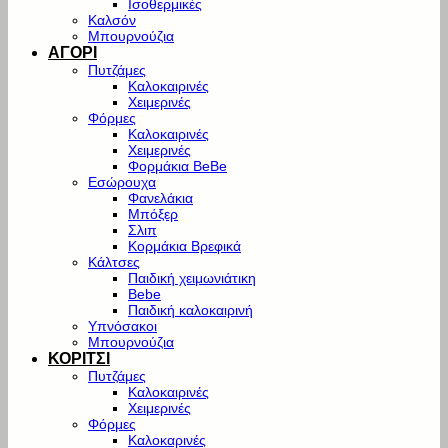
Ισοθερμικές
Καλσόν
Μπουρνούζια
ΑΓΟΡΙ
Πυτζάμες
Καλοκαιρινές
Χειμερινές
Φόρμες
Καλοκαιρινές
Χειμερινές
Φορμάκια BeBe
Εσώρουχα
Φανελάκια
Μπόξερ
Σλιπ
Κορμάκια Βρεφικά
Κάλτσες
Παιδική χειμωνιάτικη
Bebe
Παιδική καλοκαιρινή
Υπνόσακοι
Μπουρνούζια
ΚΟΡΙΤΣΙ
Πυτζάμες
Καλοκαιρινές
Χειμερινές
Φόρμες
Καλοκαρινές