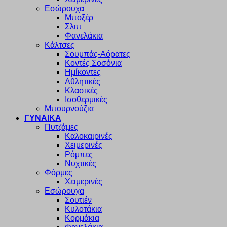
Εσώρουχα
Μποξέρ
Σλιπ
Φανελάκια
Κάλτσες
Σουμπάς-Αόρατες
Κοντές Σοσόνια
Ημίκοντες
Αθλητικές
Κλασικές
Ισοθερμικές
Μπουρνούζια
ΓΥΝΑΙΚΑ
Πυτζάμες
Καλοκαιρινές
Χειμερινές
Ρόμπες
Νυχτικές
Φόρμες
Χειμερινές
Εσώρουχα
Σουτιέν
Κυλοτάκια
Κορμάκια