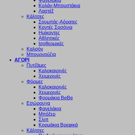
Φανελάκια
Κολάν-Μπουστάκια
Λαστέξ
Κάλτσες
Σουμπάς-Αόρατες
Κοντές Σοσόνια
Ημίκοντες
Αθλητικές
Ισοθερμικές
Καλσόν
Μπουρνούζια
ΑΓΟΡΙ
Πυτζάμες
Καλοκαιρινές
Χειμερινές
Φόρμες
Καλοκαιρινές
Χειμερινές
Φορμάκια BeBe
Εσώρουχα
Φανελάκια
Μπόξερ
Σλιπ
Κορμάκια Βρεφικά
Κάλτσες