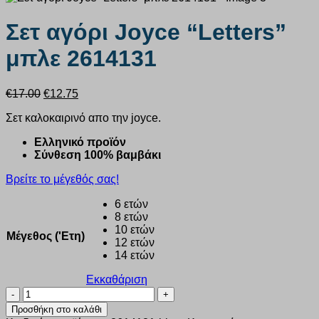
Σετ αγόρι Joyce “Letters”
μπλε 2614131
Original
Η
€
17.00
€
12.75
price
τρέχουσα
Σετ καλοκαιρινό απο την joyce.
was:
τιμή
€17.00.
είναι:
Ελληνικό προϊόν
€12.75.
Σύνθεση 100% βαμβάκι
Βρείτε το μέγεθός σας!
6 ετών
8 ετών
10 ετών
Μέγεθος ('Ετη)
12 ετών
14 ετών
Εκκαθάριση
Σετ
αγόρι
Προσθήκη στο καλάθι
Joyce