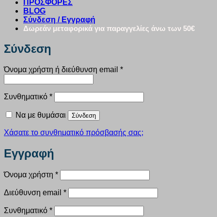
ΠΡΟΣΦΟΡΕΣ
BLOG
Σύνδεση / Εγγραφή
Δωρεάν μεταφορικά για παραγγελίες άνω των 50€
Σύνδεση
Απαιτείται
Όνομα χρήστη ή διεύθυνση email
*
Απαιτείται
Συνθηματικό
*
Να με θυμάσαι
Σύνδεση
Χάσατε το συνθηματικό πρόσβασής σας;
Εγγραφή
Απαιτείται
Όνομα χρήστη
*
Απαιτείται
Διεύθυνση email
*
Απαιτείται
Συνθηματικό
*