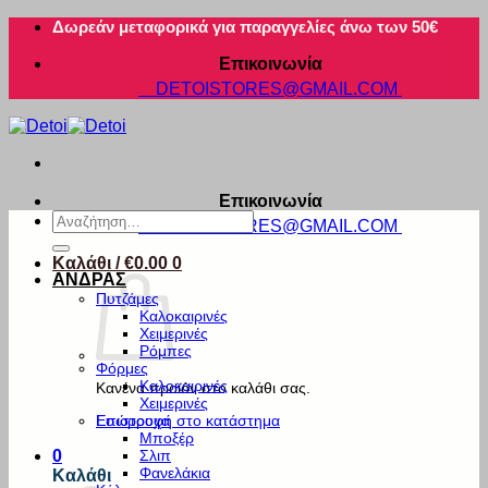
Μετάβαση
Δωρεάν μεταφορικά για παραγγελίες άνω των 50€
στο
Επικοινωνία
περιεχόμενο
DETOISTORES@GMAIL.COM
Επικοινωνία
Αναζήτηση
DETOISTORES@GMAIL.COM
για:
Καλάθι /
€
0.00
0
ΑΝΔΡΑΣ
Πυτζάμες
Καλοκαιρινές
Χειμερινές
Ρόμπες
Φόρμες
Καλοκαιρινές
Κανένα προϊόν στο καλάθι σας.
Χειμερινές
Εσώρουχα
Επιστροφή στο κατάστημα
Μποξέρ
Σλιπ
0
Φανελάκια
Καλάθι