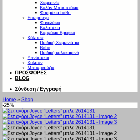
Χειμερινές
Κολάν-Μπουστάκια
Φορμάκια beBe
Εσώρουχα
Φανελάκια
Κυλοτάκια
Κορμάκια Βρεφικά
Κάλτσες
Παιδική Χειμωνιάτικη
Bebe
Παιδική καλοκαιρινή
Υπνόσακοι
Καλσόν
Μπουρνούζια
ΠΡΟΣΦΟΡΕΣ
BLOG
Σύνδεση / Εγγραφή
Home
»
Shop
-25%