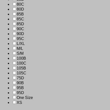
80C
80D
85B
85C
85D
90C
90D
95C
L/XL
M/L
S/M
100B
100C
105B
105C
75D
90B
95B
95D
One Size
XS