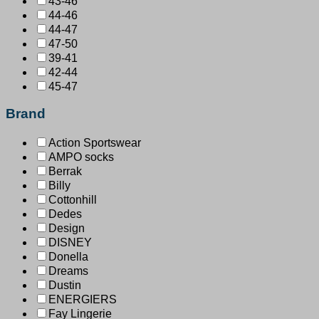
43-46
44-46
44-47
47-50
39-41
42-44
45-47
Brand
Action Sportswear
AMPO socks
Berrak
Billy
Cottonhill
Dedes
Design
DISNEY
Donella
Dreams
Dustin
ENERGIERS
Fay Lingerie