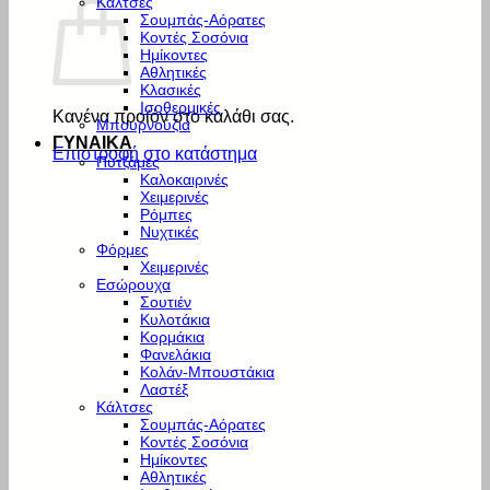
Κάλτσες
Σουμπάς-Αόρατες
Κοντές Σοσόνια
Ημίκοντες
Αθλητικές
Κλασικές
Ισοθερμικές
Κανένα προϊόν στο καλάθι σας.
Μπουρνούζια
ΓΥΝΑΙΚΑ
Επιστροφή στο κατάστημα
Πυτζάμες
Καλοκαιρινές
Χειμερινές
Ρόμπες
Νυχτικές
Φόρμες
Χειμερινές
Εσώρουχα
Σουτιέν
Κυλοτάκια
Κορμάκια
Φανελάκια
Κολάν-Μπουστάκια
Λαστέξ
Κάλτσες
Σουμπάς-Αόρατες
Κοντές Σοσόνια
Ημίκοντες
Αθλητικές