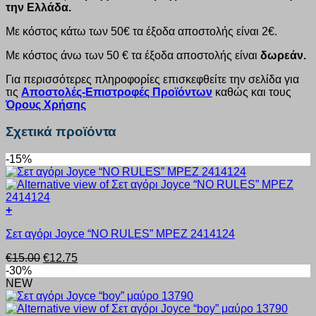
την Ελλάδα.
Με κόστος κάτω των 50€ τα έξοδα αποστολής είναι 2€.
Με κόστος άνω των 50 € τα έξοδα αποστολής είναι
δωρεάν.
Για περισσότερες πληροφορίες επισκεφθείτε την σελίδα για
τις
Αποστολές-Επιστροφές Προϊόντων
καθώς και τους
Όρους Χρήσης
Σχετικά προϊόντα
-15%
+
Αυτό
Σετ αγόρι Joyce “NO RULES” MPEZ 2414124
το
προϊόν
Original
Η
€
15.00
€
12.75
έχει
price
τρέχουσα
-30%
πολλαπλές
was:
τιμή
NEW
παραλλαγές.
€15.00.
είναι:
Οι
€12.75.
επιλογές