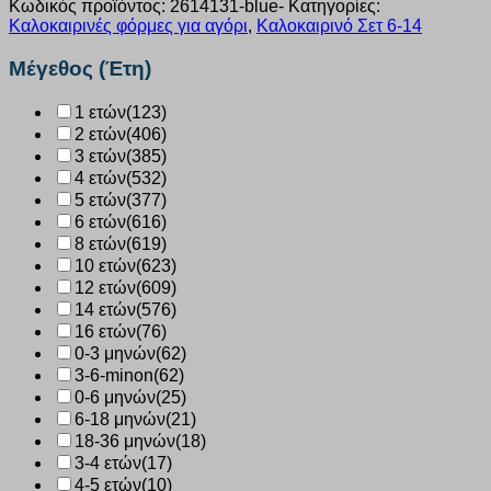
Κωδικός προϊόντος:
2614131-blue-
Κατηγορίες:
“Letters”
Καλοκαιρινές φόρμες για αγόρι
,
Καλοκαιρινό Σετ 6-14
μπλε
2614131
Μέγεθος (Έτη)
ποσότητα
1 ετών
(123)
2 ετών
(406)
3 ετών
(385)
4 ετών
(532)
5 ετών
(377)
6 ετών
(616)
8 ετών
(619)
10 ετών
(623)
12 ετών
(609)
14 ετών
(576)
16 ετών
(76)
0-3 μηνών
(62)
3-6-minon
(62)
0-6 μηνών
(25)
6-18 μηνών
(21)
18-36 μηνών
(18)
3-4 ετών
(17)
4-5 ετών
(10)