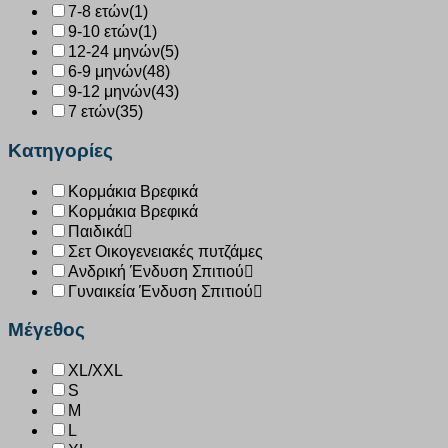
7-8 ετών
(1)
9-10 ετών
(1)
12-24 μηνών
(5)
6-9 μηνών
(48)
9-12 μηνών
(43)
7 ετών
(35)
Κατηγορίες
Κορμάκια Βρεφικά
Κορμάκια Βρεφικά
Παιδικά
Σετ Οικογενειακές πυτζάμες
Ανδρική Ένδυση Σπιτιού
Γυναικεία Ένδυση Σπιτιού
Μέγεθος
XL/XXL
S
M
L