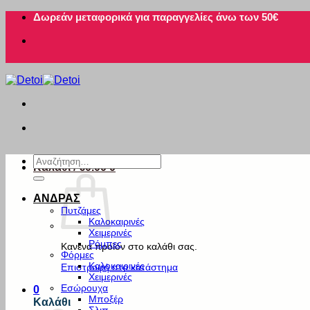
Μετάβαση
Δωρεάν μεταφορικά για παραγγελίες άνω των 50€
στο
περιεχόμενο
Αναζήτηση
Καλάθι /
€
0.00
0
για:
ΑΝΔΡΑΣ
Πυτζάμες
Καλοκαιρινές
Χειμερινές
Ρόμπες
Κανένα προϊόν στο καλάθι σας.
Φόρμες
Καλοκαιρινές
Επιστροφή στο κατάστημα
Χειμερινές
Εσώρουχα
0
Μποξέρ
Καλάθι