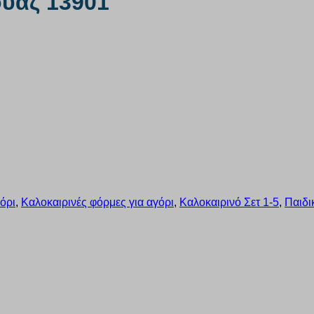
ουάζ 13901
όρι
,
Καλοκαιρινές φόρμες για αγόρι
,
Καλοκαιρινό Σετ 1-5
,
Παιδι