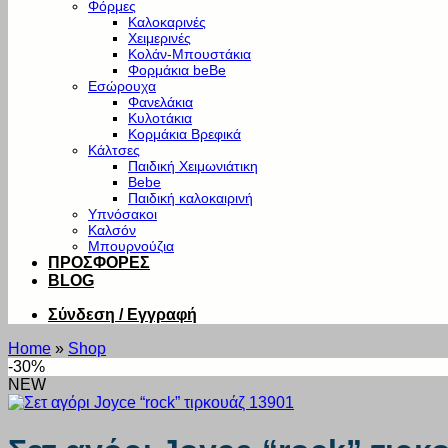
Φόρμες
Καλοκαρινές
Χειμερινές
Κολάν-Μπουστάκια
Φορμάκια beBe
Εσώρουχα
Φανελάκια
Κυλοτάκια
Κορμάκια Βρεφικά
Κάλτσες
Παιδική Χειμωνιάτικη
Bebe
Παιδική καλοκαιρινή
Υπνόσακοι
Καλσόν
Μπουρνούζια
ΠΡΟΣΦΟΡΕΣ
BLOG
Σύνδεση / Εγγραφή
Home
»
Shop
-30%
NEW