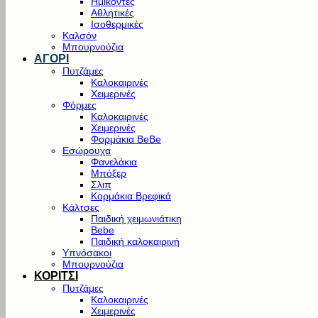
Ημίκοντες
Αθλητικές
Ισοθερμικές
Καλσόν
Μπουρνούζια
ΑΓΟΡΙ
Πυτζάμες
Καλοκαιρινές
Χειμερινές
Φόρμες
Καλοκαιρινές
Χειμερινές
Φορμάκια BeBe
Εσώρουχα
Φανελάκια
Μπόξερ
Σλιπ
Κορμάκια Βρεφικά
Κάλτσες
Παιδική χειμωνιάτικη
Bebe
Παιδική καλοκαιρινή
Υπνόσακοι
Μπουρνούζια
ΚΟΡΙΤΣΙ
Πυτζάμες
Καλοκαιρινές
Χειμερινές