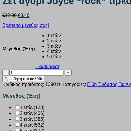
Σετ αγόρι Joyce “rock” τιρκ
Original
Η
€
12.00
€
8.40
price
τρέχουσα
Βρείτε το μέγεθός σας!
was:
τιμή
€12.00.
είναι:
1 ετών
€8.40.
2 ετών
3 ετών
Μέγεθος ('Ετη)
4 ετών
5 ετών
Εκκαθάριση
Σετ
αγόρι
Προσθήκη στο καλάθι
Joyce
Κωδικός προϊόντος:
13901τ
Κατηγορίες:
Είδη Ένδυσης Για Αγ
“rock”
τιρκουάζ
Μέγεθος (Έτη)
13901
ποσότητα
1 ετών
(123)
2 ετών
(406)
3 ετών
(385)
4 ετών
(532)
5 ετών
(377)