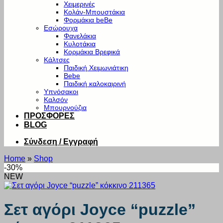
Χειμερινές
Κολάν-Μπουστάκια
Φορμάκια beBe
Εσώρουχα
Φανελάκια
Κυλοτάκια
Κορμάκια Βρεφικά
Κάλτσες
Παιδική Χειμωνιάτικη
Bebe
Παιδική καλοκαιρινή
Υπνόσακοι
Καλσόν
Μπουρνούζια
ΠΡΟΣΦΟΡΕΣ
BLOG
Σύνδεση / Εγγραφή
Home
»
Shop
-30%
NEW
Σετ αγόρι Joyce “puzzle”