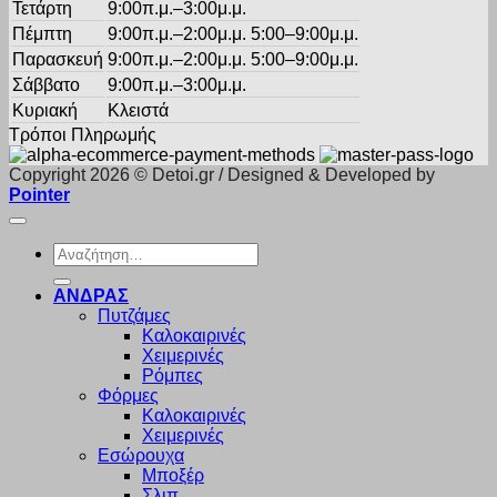
Τετάρτη
9:00π.μ.–3:00μ.μ.
Πέμπτη
9:00π.μ.–2:00μ.μ. 5:00–9:00μ.μ.
Παρασκευή
9:00π.μ.–2:00μ.μ. 5:00–9:00μ.μ.
Σάββατο
9:00π.μ.–3:00μ.μ.
Κυριακή
Κλειστά
Τρόποι Πληρωμής
Copyright 2026 © Detoi.gr / Designed & Developed by
Pointer
Αναζήτηση
για:
ΑΝΔΡΑΣ
Πυτζάμες
Καλοκαιρινές
Χειμερινές
Ρόμπες
Φόρμες
Καλοκαιρινές
Χειμερινές
Εσώρουχα
Μποξέρ
Σλιπ