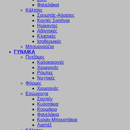
Φανελάκια
Κάλτσες
Σουμπάς-Αόρατες
Κοντές Σοσόνια
Ημίκοντες
Αθλητικές
Κλασικές
Ισοθερμικές
Μπουρνούζια
ΓΥΝΑΙΚΑ
Πυτζάμες
Καλοκαιρινές
Χειμερινές
Ρόμπες
Νυχτικές
Φόρμες
Χειμερινές
Εσώρουχα
Σουτιέν
Κυλοτάκια
Κορμάκια
Φανελάκια
Κολάν-Μπουστάκια
Λαστέξ