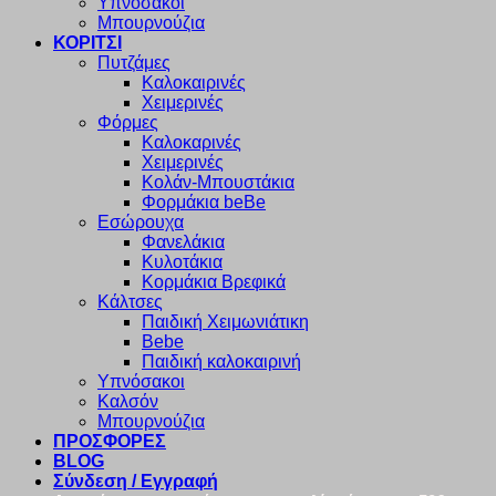
Υπνόσακοι
Μπουρνούζια
ΚΟΡΙΤΣΙ
Πυτζάμες
Καλοκαιρινές
Χειμερινές
Φόρμες
Καλοκαρινές
Χειμερινές
Κολάν-Μπουστάκια
Φορμάκια beBe
Εσώρουχα
Φανελάκια
Κυλοτάκια
Κορμάκια Βρεφικά
Κάλτσες
Παιδική Χειμωνιάτικη
Bebe
Παιδική καλοκαιρινή
Υπνόσακοι
Καλσόν
Μπουρνούζια
ΠΡΟΣΦΟΡΕΣ
BLOG
Σύνδεση / Εγγραφή