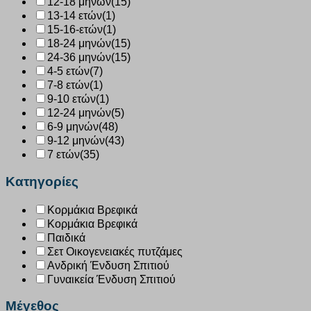
12-18 μηνών
(15)
13-14 ετών
(1)
15-16-ετών
(1)
18-24 μηνών
(15)
24-36 μηνών
(15)
4-5 ετών
(7)
7-8 ετών
(1)
9-10 ετών
(1)
12-24 μηνών
(5)
6-9 μηνών
(48)
9-12 μηνών
(43)
7 ετών
(35)
Κατηγορίες
Κορμάκια Βρεφικά
Κορμάκια Βρεφικά
Παιδικά
Σετ Οικογενειακές πυτζάμες
Ανδρική Ένδυση Σπιτιού
Γυναικεία Ένδυση Σπιτιού
Μέγεθος