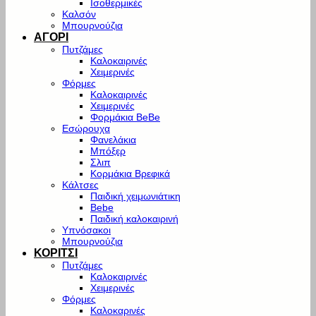
Ισοθερμικές
Καλσόν
Μπουρνούζια
ΑΓΟΡΙ
Πυτζάμες
Καλοκαιρινές
Χειμερινές
Φόρμες
Καλοκαιρινές
Χειμερινές
Φορμάκια BeBe
Εσώρουχα
Φανελάκια
Μπόξερ
Σλιπ
Κορμάκια Βρεφικά
Κάλτσες
Παιδική χειμωνιάτικη
Bebe
Παιδική καλοκαιρινή
Υπνόσακοι
Μπουρνούζια
ΚΟΡΙΤΣΙ
Πυτζάμες
Καλοκαιρινές
Χειμερινές
Φόρμες
Καλοκαρινές