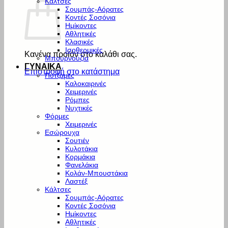
Κάλτσες
Σουμπάς-Αόρατες
Κοντές Σοσόνια
Ημίκοντες
Αθλητικές
Κλασικές
Ισοθερμικές
Κανένα προϊόν στο καλάθι σας.
Μπουρνούζια
ΓΥΝΑΙΚΑ
Επιστροφή στο κατάστημα
Πυτζάμες
Καλοκαιρινές
Χειμερινές
Ρόμπες
Νυχτικές
Φόρμες
Χειμερινές
Εσώρουχα
Σουτιέν
Κυλοτάκια
Κορμάκια
Φανελάκια
Κολάν-Μπουστάκια
Λαστέξ
Κάλτσες
Σουμπάς-Αόρατες
Κοντές Σοσόνια
Ημίκοντες
Αθλητικές