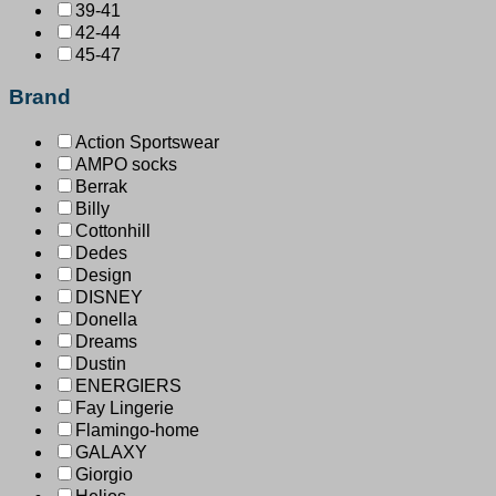
39-41
42-44
45-47
Brand
Action Sportswear
AMPO socks
Berrak
Billy
Cottonhill
Dedes
Design
DISNEY
Donella
Dreams
Dustin
ENERGIERS
Fay Lingerie
Flamingo-home
GALAXY
Giorgio