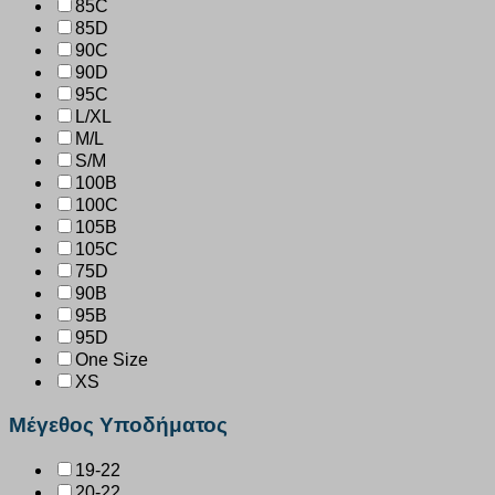
85C
85D
90C
90D
95C
L/XL
M/L
S/M
100B
100C
105B
105C
75D
90B
95B
95D
One Size
XS
Μέγεθος Υποδήματος
19-22
20-22