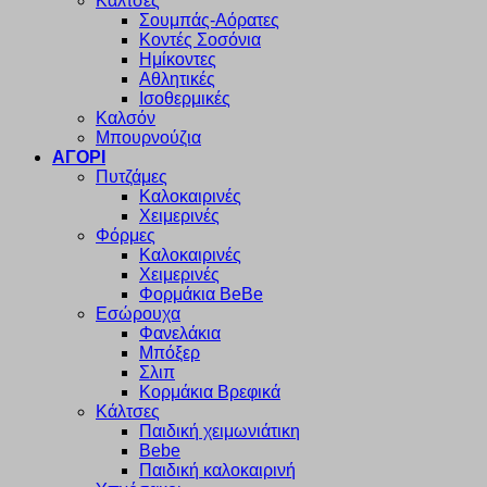
Κάλτσες
Σουμπάς-Αόρατες
Κοντές Σοσόνια
Ημίκοντες
Αθλητικές
Ισοθερμικές
Καλσόν
Μπουρνούζια
ΑΓΟΡΙ
Πυτζάμες
Καλοκαιρινές
Χειμερινές
Φόρμες
Καλοκαιρινές
Χειμερινές
Φορμάκια BeBe
Εσώρουχα
Φανελάκια
Μπόξερ
Σλιπ
Κορμάκια Βρεφικά
Κάλτσες
Παιδική χειμωνιάτικη
Bebe
Παιδική καλοκαιρινή