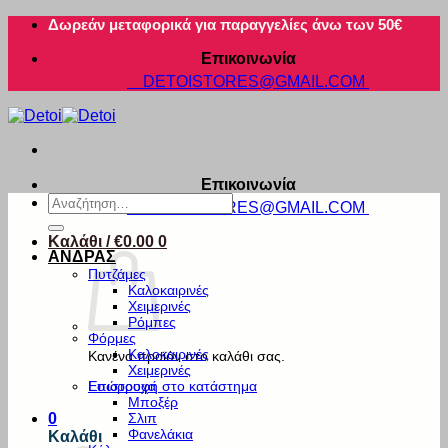
Μετάβαση
Δωρεάν μεταφορικά για παραγγελίες άνω των 50€
στο
Επικοινωνία
περιεχόμενο
DETOISTORES@GMAIL.COM
Επικοινωνία
Αναζήτηση
DETOISTORES@GMAIL.COM
για:
Καλάθι /
€
0.00
0
ΑΝΔΡΑΣ
Πυτζάμες
Καλοκαιρινές
Χειμερινές
Ρόμπες
Φόρμες
Καλοκαιρινές
Κανένα προϊόν στο καλάθι σας.
Χειμερινές
Εσώρουχα
Επιστροφή στο κατάστημα
Μποξέρ
Σλιπ
0
Φανελάκια
Καλάθι