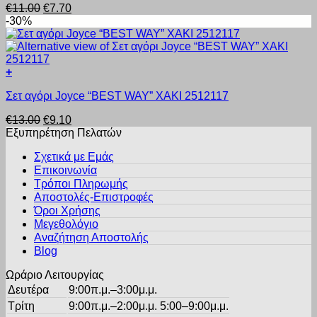
στη
Original
Η
€
11.00
€
7.70
έχει
σελίδα
price
τρέχουσα
-30%
πολλαπλές
του
was:
τιμή
παραλλαγές.
προϊόντος
€11.00.
είναι:
Οι
€7.70.
επιλογές
+
μπορούν
Αυτό
να
Σετ αγόρι Joyce “BEST WAY” ΧΑΚΙ 2512117
το
επιλεγούν
προϊόν
στη
Original
Η
€
13.00
€
9.10
έχει
σελίδα
price
τρέχουσα
Εξυπηρέτηση Πελατών
πολλαπλές
του
was:
τιμή
παραλλαγές.
προϊόντος
Σχετικά με Εμάς
€13.00.
είναι:
Οι
Επικοινωνία
€9.10.
επιλογές
Τρόποι Πληρωμής
μπορούν
Αποστολές-Επιστροφές
να
Όροι Χρήσης
επιλεγούν
στη
Μεγεθολόγιο
σελίδα
Αναζήτηση Αποστολής
του
Blog
προϊόντος
Ωράριο Λειτουργίας
Δευτέρα
9:00π.μ.–3:00μ.μ.
Τρίτη
9:00π.μ.–2:00μ.μ. 5:00–9:00μ.μ.