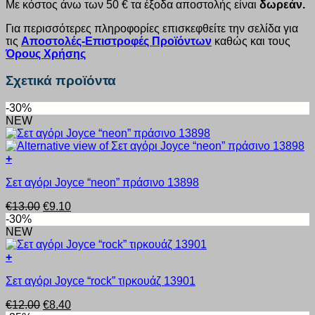
Με κόστος άνω των 50 € τα έξοδα αποστολής είναι
δωρεάν.
Για περισσότερες πληροφορίες επισκεφθείτε την σελίδα για
τις
Αποστολές-Επιστροφές Προϊόντων
καθώς και τους
Όρους Χρήσης
Σχετικά προϊόντα
-30%
NEW
+
Αυτό
Σετ αγόρι Joyce “neon” πράσινο 13898
το
προϊόν
Original
Η
€
13.00
€
9.10
έχει
price
τρέχουσα
-30%
πολλαπλές
was:
τιμή
NEW
παραλλαγές.
€13.00.
είναι:
Οι
€9.10.
+
επιλογές
Αυτό
μπορούν
Σετ αγόρι Joyce “rock” τιρκουάζ 13901
το
να
προϊόν
επιλεγούν
Original
Η
€
12.00
€
8.40
έχει
στη