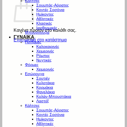
Κάλτσες
Σουμπάς-Αόρατες
Κοντές Σοσόνια
Ημίκοντες
Αθλητικές
Κλασικές
Ισοθερμικές
Κανένα προϊόν στο καλάθι σας.
Μπουρνούζια
ΓΥΝΑΙΚΑ
Επιστροφή στο κατάστημα
Πυτζάμες
Καλοκαιρινές
Χειμερινές
Ρόμπες
Νυχτικές
Φόρμες
Χειμερινές
Εσώρουχα
Σουτιέν
Κυλοτάκια
Κορμάκια
Φανελάκια
Κολάν-Μπουστάκια
Λαστέξ
Κάλτσες
Σουμπάς-Αόρατες
Κοντές Σοσόνια
Ημίκοντες
Αθλητικές