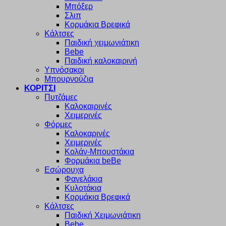
Μπόξερ
Σλιπ
Κορμάκια Βρεφικά
Κάλτσες
Παιδική χειμωνιάτικη
Bebe
Παιδική καλοκαιρινή
Υπνόσακοι
Μπουρνούζια
ΚΟΡΙΤΣΙ
Πυτζάμες
Καλοκαιρινές
Χειμερινές
Φόρμες
Καλοκαρινές
Χειμερινές
Κολάν-Μπουστάκια
Φορμάκια beBe
Εσώρουχα
Φανελάκια
Κυλοτάκια
Κορμάκια Βρεφικά
Κάλτσες
Παιδική Χειμωνιάτικη
Bebe