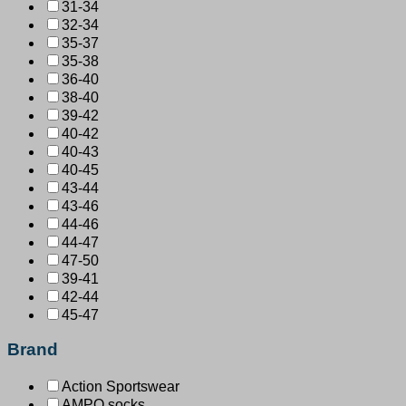
31-34
32-34
35-37
35-38
36-40
38-40
39-42
40-42
40-43
40-45
43-44
43-46
44-46
44-47
47-50
39-41
42-44
45-47
Brand
Action Sportswear
AMPO socks