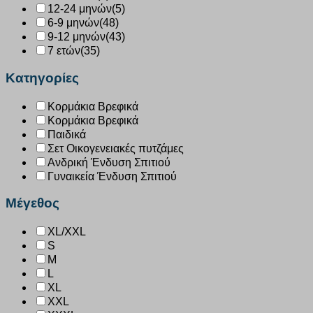
12-24 μηνών
(5)
6-9 μηνών
(48)
9-12 μηνών
(43)
7 ετών
(35)
Κατηγορίες
Κορμάκια Βρεφικά
Κορμάκια Βρεφικά
Παιδικά
Σετ Οικογενειακές πυτζάμες
Ανδρική Ένδυση Σπιτιού
Γυναικεία Ένδυση Σπιτιού
Μέγεθος
XL/XXL
S
M
L
XL
XXL