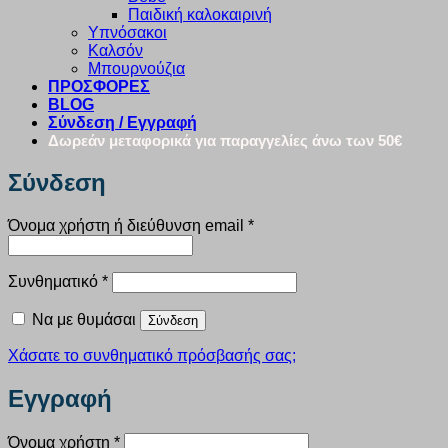
Παιδική καλοκαιρινή
Υπνόσακοι
Καλσόν
Μπουρνούζια
ΠΡΟΣΦΟΡΕΣ
BLOG
Σύνδεση / Εγγραφή
Δωρεάν μεταφορικά για παραγγελίες άνω των 50€
Σύνδεση
Απαιτείται
Όνομα χρήστη ή διεύθυνση email
*
Απαιτείται
Συνθηματικό
*
Να με θυμάσαι
Σύνδεση
Χάσατε το συνθηματικό πρόσβασής σας;
Εγγραφή
Απαιτείται
Όνομα χρήστη
*