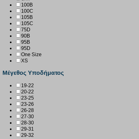
100B
100C
105B
105C
75D
90B
95B
95D
One Size
XS
Μέγεθος Υποδήματος
19-22
20-22
23-25
23-26
26-28
27-30
28-30
29-31
29-32