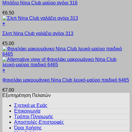
του
Μπόξερ Nina Club μαύρο αγόρι 316
το
μπορούν
προϊόντος
προϊόν
να
€
6.50
έχει
επιλεγούν
πολλαπλές
στη
+
παραλλαγές.
σελίδα
Αυτό
Οι
του
Σλιπ Nina Club γαλάζιο αγόρι 313
το
επιλογές
προϊόντος
προϊόν
μπορούν
€
5.00
έχει
να
πολλαπλές
επιλεγούν
παραλλαγές.
στη
Οι
σελίδα
επιλογές
του
+
μπορούν
προϊόντος
Αυτό
να
Φανελάκι μακρυμάνικο Nina Club λευκό-μαύρο παιδικό 6465
το
επιλεγούν
προϊόν
στη
€
7.00
έχει
σελίδα
Εξυπηρέτηση Πελατών
πολλαπλές
του
παραλλαγές.
προϊόντος
Σχετικά με Εμάς
Οι
Επικοινωνία
επιλογές
Τρόποι Πληρωμής
μπορούν
Αποστολές-Επιστροφές
να
Όροι Χρήσης
επιλεγούν