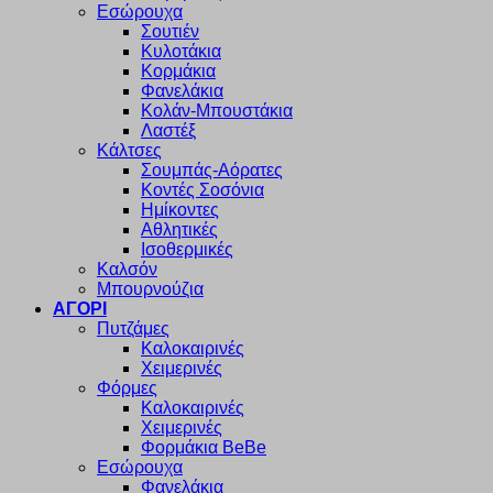
Εσώρουχα
Σουτιέν
Κυλοτάκια
Κορμάκια
Φανελάκια
Κολάν-Μπουστάκια
Λαστέξ
Κάλτσες
Σουμπάς-Αόρατες
Κοντές Σοσόνια
Ημίκοντες
Αθλητικές
Ισοθερμικές
Καλσόν
Μπουρνούζια
ΑΓΟΡΙ
Πυτζάμες
Καλοκαιρινές
Χειμερινές
Φόρμες
Καλοκαιρινές
Χειμερινές
Φορμάκια BeBe
Εσώρουχα
Φανελάκια