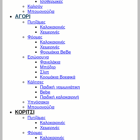
Ισοθερμικές
Καλσόν
Μπουρνούζια
ΑΓΟΡΙ
Πυτζάμες
Καλοκαιρινές
Χειμερινές
Φόρμες
Καλοκαιρινές
Χειμερινές
Φορμάκια BeBe
Εσώρουχα
Φανελάκια
Μπόξερ
Σλιπ
Κορμάκια Βρεφικά
Κάλτσες
Παιδική χειμωνιάτικη
Bebe
Παιδική καλοκαιρινή
Υπνόσακοι
Μπουρνούζια
ΚΟΡΙΤΣΙ
Πυτζάμες
Καλοκαιρινές
Χειμερινές
Φόρμες
Καλοκαρινές