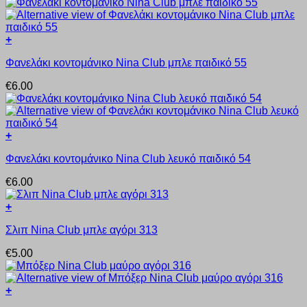
+
Αυτό
Φανελάκι κοντομάνικο Nina Club μπλε παιδικό 55
το
προϊόν
€
6.00
έχει
πολλαπλές
παραλλαγές.
Οι
+
επιλογές
Αυτό
μπορούν
Φανελάκι κοντομάνικο Nina Club λευκό παιδικό 54
το
να
προϊόν
επιλεγούν
€
6.00
έχει
στη
πολλαπλές
σελίδα
+
παραλλαγές.
του
Αυτό
Οι
προϊόντος
Σλιπ Nina Club μπλε αγόρι 313
το
επιλογές
προϊόν
μπορούν
€
5.00
έχει
να
πολλαπλές
επιλεγούν
παραλλαγές.
στη
+
Οι
σελίδα
Αυτό
επιλογές