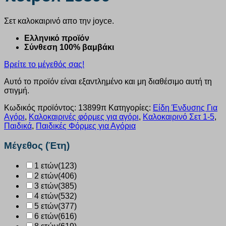
Σετ καλοκαιρινό απο την joyce.
Ελληνικό προϊόν
Σύνθεση 100% βαμβάκι
Βρείτε το μέγεθός σας!
Αυτό το προϊόν είναι εξαντλημένο και μη διαθέσιμο αυτή τη
στιγμή.
Κωδικός προϊόντος:
13899π
Κατηγορίες:
Είδη Ένδυσης Για
Αγόρι
,
Καλοκαιρινές φόρμες για αγόρι
,
Καλοκαιρινό Σετ 1-5
,
Παιδικά
,
Παιδικές Φόρμες για Αγόρια
Μέγεθος (Έτη)
1 ετών
(123)
2 ετών
(406)
3 ετών
(385)
4 ετών
(532)
5 ετών
(377)
6 ετών
(616)