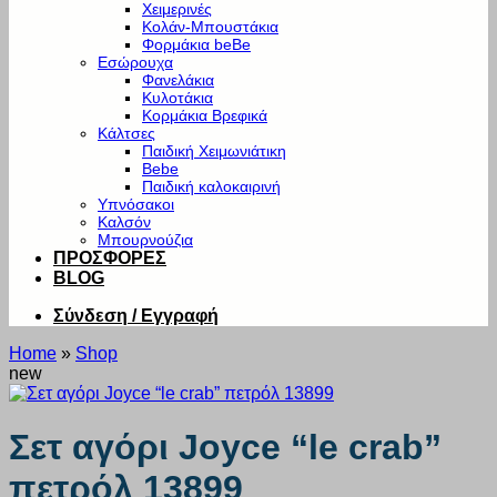
Χειμερινές
Κολάν-Μπουστάκια
Φορμάκια beBe
Εσώρουχα
Φανελάκια
Κυλοτάκια
Κορμάκια Βρεφικά
Κάλτσες
Παιδική Χειμωνιάτικη
Bebe
Παιδική καλοκαιρινή
Υπνόσακοι
Καλσόν
Μπουρνούζια
ΠΡΟΣΦΟΡΕΣ
BLOG
Σύνδεση / Εγγραφή
Home
»
Shop
new
Σετ αγόρι Joyce “le crab”
πετρόλ 13899