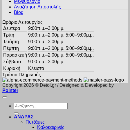
στη
Μεγεθολόγιο
σελίδα
Αναζήτηση Αποστολής
του
Blog
προϊόντος
Ωράριο Λειτουργίας
Δευτέρα
9:00π.μ.–3:00μ.μ.
Τρίτη
9:00π.μ.–2:00μ.μ. 5:00–9:00μ.μ.
Τετάρτη
9:00π.μ.–3:00μ.μ.
Πέμπτη
9:00π.μ.–2:00μ.μ. 5:00–9:00μ.μ.
Παρασκευή
9:00π.μ.–2:00μ.μ. 5:00–9:00μ.μ.
Σάββατο
9:00π.μ.–3:00μ.μ.
Κυριακή
Κλειστά
Τρόποι Πληρωμής
Copyright 2026 © Detoi.gr / Designed & Developed by
Pointer
Αναζήτηση
για:
ΑΝΔΡΑΣ
Πυτζάμες
Καλοκαιρινές