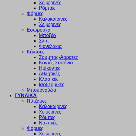
Χειμερινές
Ρόμπες
Φόρμες
Καλοκαιρινές
Χειμερινές
Εσώρουχα
Μποξέρ
Σλιπ
Φανελάκια
Κάλτσες
Σουμπάς-Αόρατες
Κοντές Σοσόνια
Ημίκοντες
Αθλητικές
Κλασικές
Ισοθερμικές
Μπουρνούζια
ΓΥΝΑΙΚΑ
Πυτζάμες
Καλοκαιρινές
Χειμερινές
Ρόμπες
Νυχτικές
Φόρμες
Χειμερινές