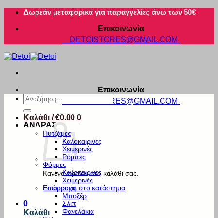
Μετάβαση
Δωρεάν μεταφορικά για παραγγελίες άνω των 50€
στο
Επικοινωνία
περιεχόμενο
DETOISTORES@GMAIL.COM
Επικοινωνία
Αναζήτηση
DETOISTORES@GMAIL.COM
για:
Καλάθι /
€
0.00
0
ΑΝΔΡΑΣ
Πυτζάμες
Καλοκαιρινές
Χειμερινές
Ρόμπες
Φόρμες
Καλοκαιρινές
Κανένα προϊόν στο καλάθι σας.
Χειμερινές
Εσώρουχα
Επιστροφή στο κατάστημα
Μποξέρ
Σλιπ
0
Φανελάκια
Καλάθι