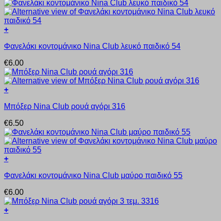
πολλαπλές
παραλλαγές.
Οι
+
επιλογές
Αυτό
μπορούν
Φανελάκι κοντομάνικο Nina Club λευκό παιδικό 54
το
να
προϊόν
επιλεγούν
€
6.00
έχει
στη
πολλαπλές
σελίδα
παραλλαγές.
του
+
Οι
προϊόντος
Αυτό
επιλογές
Μπόξερ Nina Club ρουά αγόρι 316
το
μπορούν
προϊόν
να
€
6.50
έχει
επιλεγούν
πολλαπλές
στη
παραλλαγές.
σελίδα
Οι
του
+
επιλογές
προϊόντος
Αυτό
μπορούν
Φανελάκι κοντομάνικο Nina Club μαύρο παιδικό 55
το
να
προϊόν
επιλεγούν
€
6.00
έχει
στη
πολλαπλές
σελίδα
+
παραλλαγές.
του
Αυτό
Οι