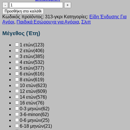
Σλιπ
Nina
Προσθήκη στο καλάθι
Club
Κωδικός προϊόντος:
313-γκρι
Κατηγορίες:
Είδη Ένδυσης Για
γκρι
Αγόρι
,
Παιδικά Εσώρουχα για Αγόρια
,
Σλιπ
αγόρι
313
Μέγεθος (Έτη)
ποσότητα
1 ετών
(123)
2 ετών
(406)
3 ετών
(385)
4 ετών
(532)
5 ετών
(377)
6 ετών
(616)
8 ετών
(619)
10 ετών
(623)
12 ετών
(609)
14 ετών
(576)
16 ετών
(76)
0-3 μηνών
(62)
3-6-minon
(62)
0-6 μηνών
(25)
6-18 μηνών
(21)