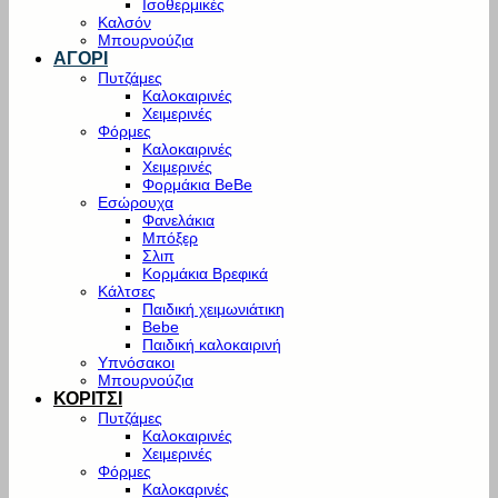
Ισοθερμικές
Καλσόν
Μπουρνούζια
ΑΓΟΡΙ
Πυτζάμες
Καλοκαιρινές
Χειμερινές
Φόρμες
Καλοκαιρινές
Χειμερινές
Φορμάκια BeBe
Εσώρουχα
Φανελάκια
Μπόξερ
Σλιπ
Κορμάκια Βρεφικά
Κάλτσες
Παιδική χειμωνιάτικη
Bebe
Παιδική καλοκαιρινή
Υπνόσακοι
Μπουρνούζια
ΚΟΡΙΤΣΙ
Πυτζάμες
Καλοκαιρινές
Χειμερινές
Φόρμες
Καλοκαρινές