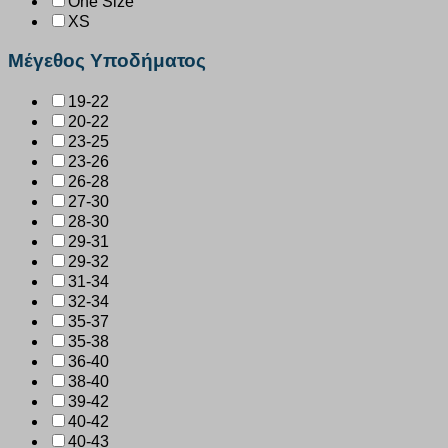
One Size
XS
Μέγεθος Υποδήματος
19-22
20-22
23-25
23-26
26-28
27-30
28-30
29-31
29-32
31-34
32-34
35-37
35-38
36-40
38-40
39-42
40-42
40-43