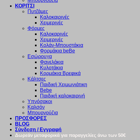
Μπουρνούζια
ΚΟΡΙΤΣΙ
Πυτζάμες
Καλοκαιρινές
Χειμερινές
Φόρμες
Καλοκαρινές
Χειμερινές
Κολάν-Μπουστάκια
Φορμάκια beBe
Εσώρουχα
Φανελάκια
Κυλοτάκια
Κορμάκια Βρεφικά
Κάλτσες
Παιδική Χειμωνιάτικη
Bebe
Παιδική καλοκαιρινή
Υπνόσακοι
Καλσόν
Μπουρνούζια
ΠΡΟΣΦΟΡΕΣ
BLOG
Σύνδεση / Εγγραφή
Δωρεάν μεταφορικά για παραγγελίες άνω των 50€