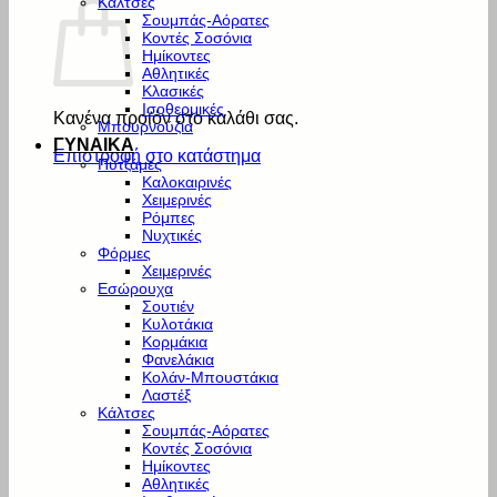
Κάλτσες
Σουμπάς-Αόρατες
Κοντές Σοσόνια
Ημίκοντες
Αθλητικές
Κλασικές
Ισοθερμικές
Κανένα προϊόν στο καλάθι σας.
Μπουρνούζια
ΓΥΝΑΙΚΑ
Επιστροφή στο κατάστημα
Πυτζάμες
Καλοκαιρινές
Χειμερινές
Ρόμπες
Νυχτικές
Φόρμες
Χειμερινές
Εσώρουχα
Σουτιέν
Κυλοτάκια
Κορμάκια
Φανελάκια
Κολάν-Μπουστάκια
Λαστέξ
Κάλτσες
Σουμπάς-Αόρατες
Κοντές Σοσόνια
Ημίκοντες
Αθλητικές