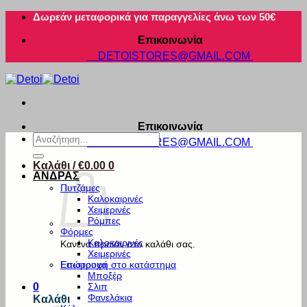
Μετάβαση
Δωρεάν μεταφορικά για παραγγελίες άνω των 50€
στο
Επικοινωνία
περιεχόμενο
DETOISTORES@GMAIL.COM
Επικοινωνία
Αναζήτηση
DETOISTORES@GMAIL.COM
για:
Καλάθι /
€
0.00
0
ΑΝΔΡΑΣ
Πυτζάμες
Καλοκαιρινές
Χειμερινές
Ρόμπες
Φόρμες
Καλοκαιρινές
Κανένα προϊόν στο καλάθι σας.
Χειμερινές
Εσώρουχα
Επιστροφή στο κατάστημα
Μποξέρ
Σλιπ
0
Φανελάκια
Καλάθι