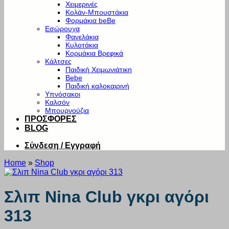
Χειμερινές
Κολάν-Μπουστάκια
Φορμάκια beBe
Εσώρουχα
Φανελάκια
Κυλοτάκια
Κορμάκια Βρεφικά
Κάλτσες
Παιδική Χειμωνιάτικη
Bebe
Παιδική καλοκαιρινή
Υπνόσακοι
Καλσόν
Μπουρνούζια
ΠΡΟΣΦΟΡΕΣ
BLOG
Σύνδεση / Εγγραφή
Home
»
Shop
Σλιπ Nina Club γκρι αγόρι
313