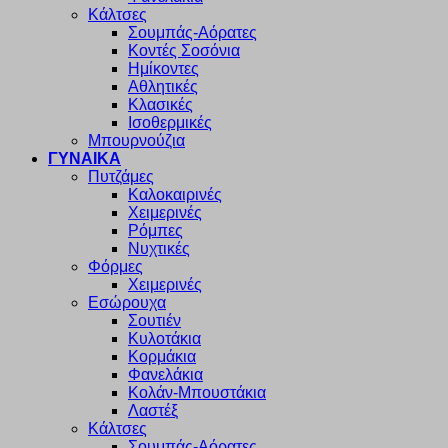
Κάλτσες
Σουμπάς-Αόρατες
Κοντές Σοσόνια
Ημίκοντες
Αθλητικές
Κλασικές
Ισοθερμικές
Μπουρνούζια
ΓΥΝΑΙΚΑ
Πυτζάμες
Καλοκαιρινές
Χειμερινές
Ρόμπες
Νυχτικές
Φόρμες
Χειμερινές
Εσώρουχα
Σουτιέν
Κυλοτάκια
Κορμάκια
Φανελάκια
Κολάν-Μπουστάκια
Λαστέξ
Κάλτσες
Σουμπάς-Αόρατες