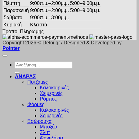
Πέμπτη
9:00π.μ.–2:00μ.μ. 5:00–9:00μ.μ.
Παρασκευή
9:00π.μ.–2:00μ.μ. 5:00–9:00μ.μ.
Σάββατο
9:00π.μ.–3:00μ.μ.
Κυριακή
Κλειστά
Τρόποι Πληρωμής
Copyright 2026 © Detoi.gr / Designed & Developed by
Pointer
Αναζήτηση
για:
ΑΝΔΡΑΣ
Πυτζάμες
Καλοκαιρινές
Χειμερινές
Ρόμπες
Φόρμες
Καλοκαιρινές
Χειμερινές
Εσώρουχα
Μποξέρ
Σλιπ
Φανελάκια