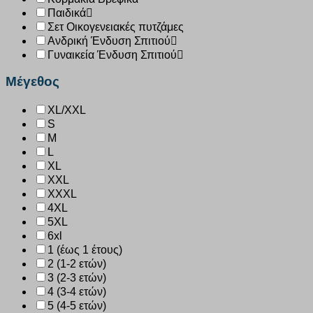
Παιδικά
Σετ Οικογενειακές πυτζάμες
Ανδρική Ένδυση Σπιτιού
Γυναικεία Ένδυση Σπιτιού
Μέγεθος
XL/XXL
S
M
L
XL
XXL
XXXL
4XL
5XL
6xl
1 (έως 1 έτους)
2 (1-2 ετών)
3 (2-3 ετών)
4 (3-4 ετών)
5 (4-5 ετών)