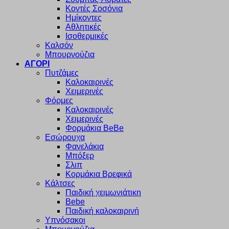
Κοντές Σοσόνια
Ημίκοντες
Αθλητικές
Ισοθερμικές
Καλσόν
Μπουρνούζια
ΑΓΟΡΙ
Πυτζάμες
Καλοκαιρινές
Χειμερινές
Φόρμες
Καλοκαιρινές
Χειμερινές
Φορμάκια BeBe
Εσώρουχα
Φανελάκια
Μπόξερ
Σλιπ
Κορμάκια Βρεφικά
Κάλτσες
Παιδική χειμωνιάτικη
Bebe
Παιδική καλοκαιρινή
Υπνόσακοι