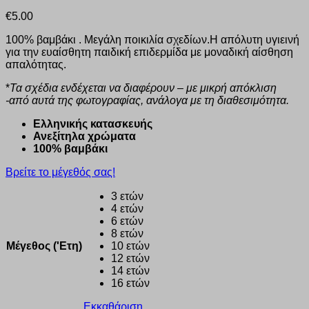
€
5.00
100% βαμβάκι . Μεγάλη ποικιλία σχεδίων.Η απόλυτη υγιεινή
για την ευαίσθητη παιδική επιδερμίδα με μοναδική αίσθηση
απαλότητας.
*
Τα σχέδια ενδέχεται να διαφέρουν – με μικρή απόκλιση
-από αυτά της φωτογραφίας, ανάλογα με τη διαθεσιμότητα.
Eλληνικής κατασκευής
Ανεξίτηλα χρώματα
100% βαμβάκι
Βρείτε το μέγεθός σας!
3 ετών
4 ετών
6 ετών
8 ετών
Μέγεθος ('Ετη)
10 ετών
12 ετών
14 ετών
16 ετών
Εκκαθάριση