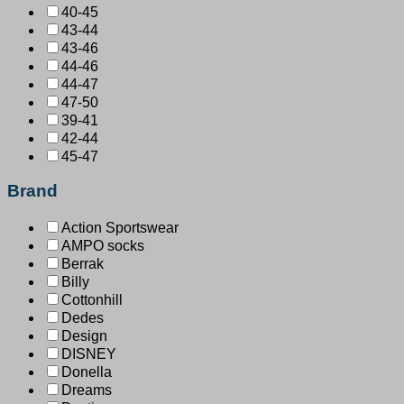
40-45
43-44
43-46
44-46
44-47
47-50
39-41
42-44
45-47
Brand
Action Sportswear
AMPO socks
Berrak
Billy
Cottonhill
Dedes
Design
DISNEY
Donella
Dreams