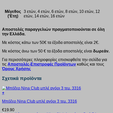
Μέγεθος
3 ετών, 4 ετών, 6 ετών, 8 ετών, 10 ετών, 12
('Ετη)
ετών, 14 ετών, 16 ετών
Αποστολές παραγγελιών πραγματοποιούνται σε όλη
την Ελλάδα.
Με κόστος κάτω των 50€ τα έξοδα αποστολής είναι 2€.
Με κόστος άνω των 50 € τα έξοδα αποστολής είναι
δωρεάν.
Για περισσότερες πληροφορίες επισκεφθείτε την σελίδα για
τις
Αποστολές-Επιστροφές Προϊόντων
καθώς και τους
Όρους Χρήσης
Σχετικά προϊόντα
+
Αυτό
Μπόξερ Nina Club μπλέ αγόρι 3 τεμ. 3316
το
προϊόν
€
19.90
έχει