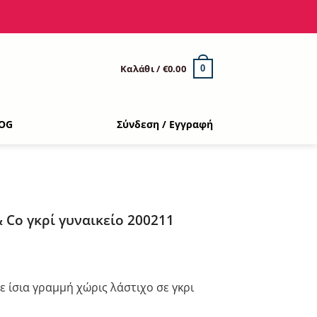
Καλάθι /
€
0.00
0
OG
Σύνδεση / Εγγραφή
 Co γκρί γυναικείο 200211
ουσα
ε ίσια γραμμή χώρις λάστιχο σε γκρι