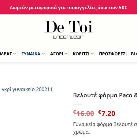
Δωρεάν μεταφορικά για παραγγελίες άνω των 50€
ΝΔΡΑΣ
ΓΥΝΑΙΚΑ
ΑΓΟΡΙ
ΚΟΡΙΤΣΙ
ΠΡΟΣΦΟΡΕΣ
BL
Βελουτέ φόρμα Paco &
Original
Η
€
€
16.00
7.20
price
τρέχ
Γυναικεία φόρμα βελουτέ σ
was:
τιμή
χρώμα.
€16.00.
είναι: