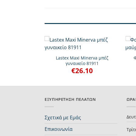
+
+
e Minerva μπέζ
Lastex Maxi Minerva μπέζ
Φ
είο 81913
γυναικείο 81911
1.40
€
26.10
ΕΞΥΠΗΡΈΤΗΣΗ ΠΕΛΑΤΏΝ
ΩΡΆ
Δευ
Σχετικά με Εμάς
Επικοινωνία
Τρίτ