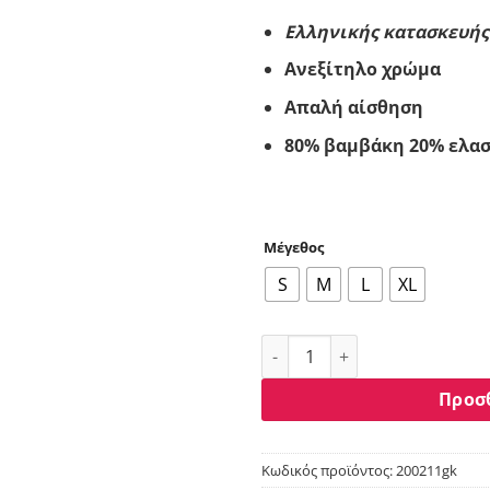
€7.20.
Ελληνικής κατασκευής
Ανεξίτηλο χρώμα
Απαλή αίσθηση
80% βαμβάκη 20% ελα
Μέγεθος
S
M
L
XL
Βελουτέ φόρμα Paco & Co γκ
Προσ
Κωδικός προϊόντος:
200211gk