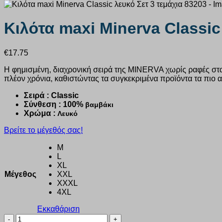
Κιλότα maxi Minerva Classic
€
17.75
Η φημισμένη, διαχρονική σειρά της ΜΙΝΕRVA χωρίς ραφές στα 
πλέον χρόνια, καθιστώντας τα συγκεκριμένα προϊόντα τα πιο
Σειρά : Classic
Σύνθεση : 100%
βαμβάκι
Χρώμα :
Λευκό
Βρείτε το μέγεθός σας!
M
L
XL
Μέγεθος
XXL
XXXL
4XL
Εκκαθάριση
Κιλότα