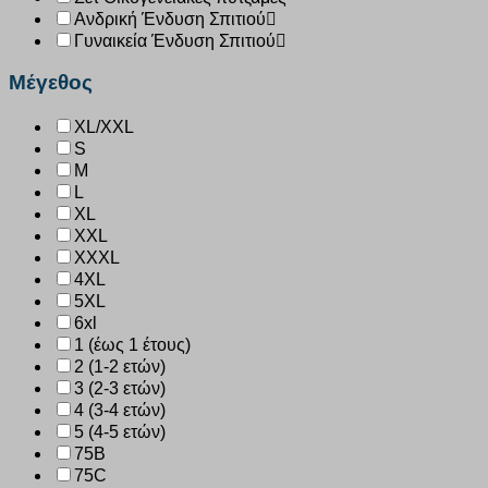
Ανδρική Ένδυση Σπιτιού
Γυναικεία Ένδυση Σπιτιού
Μέγεθος
XL/XXL
S
M
L
XL
XXL
XXXL
4XL
5XL
6xl
1 (έως 1 έτους)
2 (1-2 ετών)
3 (2-3 ετών)
4 (3-4 ετών)
5 (4-5 ετών)
75B
75C