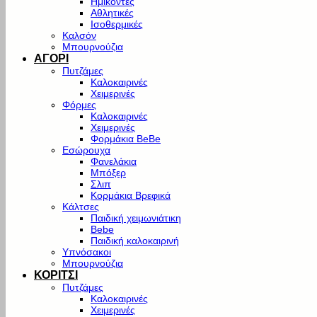
Ημίκοντες
Αθλητικές
Ισοθερμικές
Καλσόν
Μπουρνούζια
ΑΓΟΡΙ
Πυτζάμες
Καλοκαιρινές
Χειμερινές
Φόρμες
Καλοκαιρινές
Χειμερινές
Φορμάκια BeBe
Εσώρουχα
Φανελάκια
Μπόξερ
Σλιπ
Κορμάκια Βρεφικά
Κάλτσες
Παιδική χειμωνιάτικη
Bebe
Παιδική καλοκαιρινή
Υπνόσακοι
Μπουρνούζια
ΚΟΡΙΤΣΙ
Πυτζάμες
Καλοκαιρινές
Χειμερινές