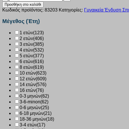
maxi
Προσθήκη στο καλάθι
Minerva
Κωδικός προϊόντος:
83203
Κατηγορίες:
Γυναικεία Ένδυση Σπι
Classic
λευκό
Μέγεθος (Έτη)
Σετ
3
1 ετών
(123)
τεμάχια
2 ετών
(406)
83203
ποσότητα
3 ετών
(385)
4 ετών
(532)
5 ετών
(377)
6 ετών
(616)
8 ετών
(619)
10 ετών
(623)
12 ετών
(609)
14 ετών
(576)
16 ετών
(76)
0-3 μηνών
(62)
3-6-minon
(62)
0-6 μηνών
(25)
6-18 μηνών
(21)
18-36 μηνών
(18)
3-4 ετών
(17)