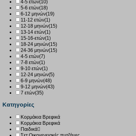
4-5 ετών
(10)
5-6 ετών
(18)
6-12 μηνών
(19)
11-12 ετών
(1)
12-18 μηνών
(15)
13-14 ετών
(1)
15-16-ετών
(1)
18-24 μηνών
(15)
24-36 μηνών
(15)
4-5 ετών
(7)
7-8 ετών
(1)
9-10 ετών
(1)
12-24 μηνών
(5)
6-9 μηνών
(48)
9-12 μηνών
(43)
7 ετών
(35)
Κατηγορίες
Κορμάκια Βρεφικά
Κορμάκια Βρεφικά
Παιδικά
Σετ Οικογενειακές πυτζάμες