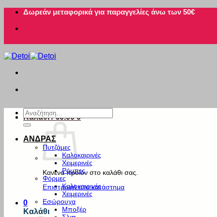
Μετάβαση
Δωρεάν μεταφορικά για παραγγελίες άνω των 50€
στο
περιεχόμενο
Αναζήτηση
Καλάθι /
€
0.00
0
για:
ΑΝΔΡΑΣ
Πυτζάμες
Καλοκαιρινές
Χειμερινές
Ρόμπες
Κανένα προϊόν στο καλάθι σας.
Φόρμες
Καλοκαιρινές
Επιστροφή στο κατάστημα
Χειμερινές
Εσώρουχα
0
Μποξέρ
Καλάθι