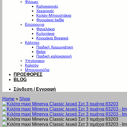
Φόρμες
Καλοκαρινές
Χειμερινές
Κολάν-Μπουστάκια
Φορμάκια beBe
Εσώρουχα
Φανελάκια
Κυλοτάκια
Κορμάκια Βρεφικά
Κάλτσες
Παιδική Χειμωνιάτικη
Bebe
Παιδική καλοκαιρινή
Υπνόσακοι
Καλσόν
Μπουρνούζια
ΠΡΟΣΦΟΡΕΣ
BLOG
Σύνδεση / Εγγραφή
Home
»
Shop