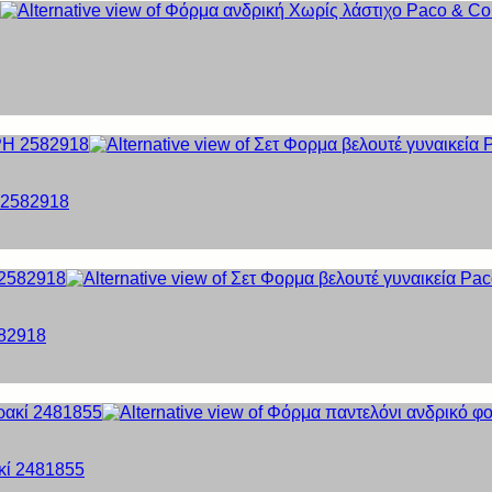
 2582918
582918
κί 2481855