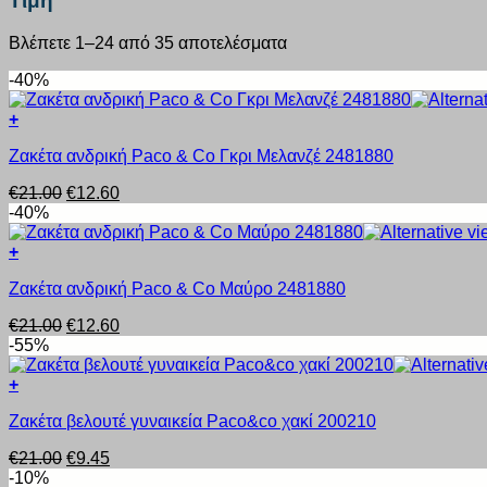
Τιμή
Βλέπετε 1–24 από 35 αποτελέσματα
-40%
+
Αυτό
Ζακέτα ανδρική Paco & Co Γκρι Μελανζέ 2481880
το
προϊόν
Original
Η
€
21.00
€
12.60
έχει
price
τρέχουσα
-40%
πολλαπλές
was:
τιμή
παραλλαγές.
€21.00.
είναι:
+
Οι
Αυτό
€12.60.
επιλογές
Ζακέτα ανδρική Paco & Co Μαύρο 2481880
το
μπορούν
προϊόν
να
Original
Η
€
21.00
€
12.60
έχει
επιλεγούν
price
τρέχουσα
-55%
πολλαπλές
στη
was:
τιμή
παραλλαγές.
σελίδα
€21.00.
είναι:
+
Οι
του
Αυτό
€12.60.
επιλογές
προϊόντος
Ζακέτα βελουτέ γυναικεία Paco&co χακί 200210
το
μπορούν
προϊόν
να
Original
Η
€
21.00
€
9.45
έχει
επιλεγούν
price
τρέχουσα
-10%
πολλαπλές
στη