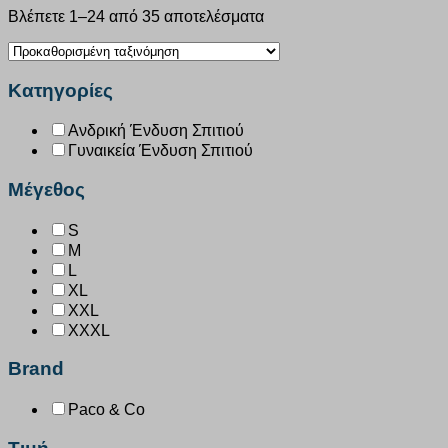
Βλέπετε 1–24 από 35 αποτελέσματα
Κατηγορίες
Ανδρική Ένδυση Σπιτιού
Γυναικεία Ένδυση Σπιτιού
Μέγεθος
S
M
L
XL
XXL
XXXL
Brand
Paco & Co