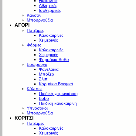
Ημίκοντες
Αθλητικές
Ισοθερμικές
Καλσόν
Μπουρνούζια
ΑΓΟΡΙ
Πυτζάμες
Καλοκαιρινές
Χειμερινές
Φόρμες
Καλοκαιρινές
Χειμερινές
Φορμάκια BeBe
Εσώρουχα
Φανελάκια
Μπόξερ
Σλιπ
Κορμάκια Βρεφικά
Κάλτσες
Παιδική χειμωνιάτικη
Bebe
Παιδική καλοκαιρινή
Υπνόσακοι
Μπουρνούζια
ΚΟΡΙΤΣΙ
Πυτζάμες
Καλοκαιρινές
Χειμερινές