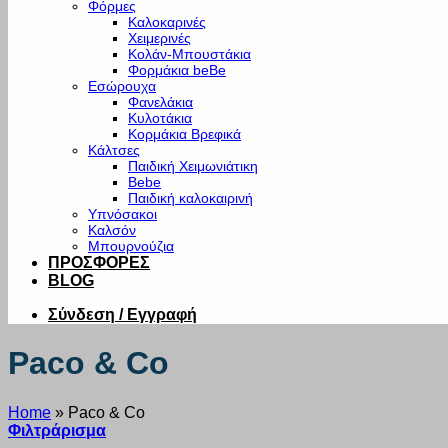
Φόρμες
Καλοκαρινές
Χειμερινές
Κολάν-Μπουστάκια
Φορμάκια beBe
Εσώρουχα
Φανελάκια
Κυλοτάκια
Κορμάκια Βρεφικά
Κάλτσες
Παιδική Χειμωνιάτικη
Bebe
Παιδική καλοκαιρινή
Υπνόσακοι
Καλσόν
Μπουρνούζια
ΠΡΟΣΦΟΡΕΣ
BLOG
Σύνδεση / Εγγραφή
Paco & Co
Home
»
Paco & Co
Φιλτράρισμα