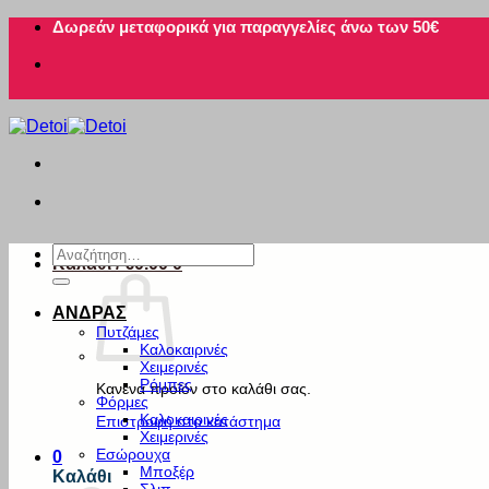
Μετάβαση
Δωρεάν μεταφορικά για παραγγελίες άνω των 50€
στο
περιεχόμενο
Αναζήτηση
Καλάθι /
€
0.00
0
για:
ΑΝΔΡΑΣ
Πυτζάμες
Καλοκαιρινές
Χειμερινές
Ρόμπες
Κανένα προϊόν στο καλάθι σας.
Φόρμες
Καλοκαιρινές
Επιστροφή στο κατάστημα
Χειμερινές
Εσώρουχα
0
Μποξέρ
Καλάθι