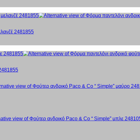
ελανζέ 2481855
 2481855